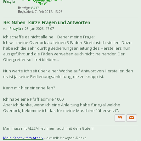
Priscylla
Beiträge:
8437
Registriert:
7. Feb 2012, 13:28
Re: Nähen- kurze Fragen und Antworten
von
Priscylla
» 23. Jan 2026, 17:07
Ich schaffe es nicht alleine... Daher meine Frage:
Ich will meine Overlock auf einen 3-Faden-Stretchstich stellen. Dazu
habe ich die sehr dürftig Bedienungsanleitung des Herstellers nun
ausgeführt und die Fäden verweben auch nicht ineinander. Der
Obergreifer soll frei bleiben...
Nun warte ich seit über einer Woche auf Antwort von Hersteller, den
es ist ja seine Bedienungsanleitung, die zu knapp ist.
Kann mir hier einer helfen?
Ich habe eine Pfaff admire 1000
Aber ich denke, wenn ich eine Anleitung habe für egal welche
Overlock, bekomme ich das für meine Maschine "übersetzt".
Priva
Zitat
Man muss mit ALLEM rechnen - auch mit dem Guten!
Mein Kreativitäts-Archiv
- aktuell: Hexagon-Decke