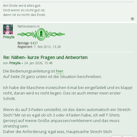
Zitat
Am Ende wird alles gut.
Und wenn es nicht gut ist,
dann ist es nicht das Ende.
Nähkromant:in
Priscylla
Beiträge:
8437
Registriert:
7. Feb 2012, 13:28
Re: Nähen- kurze Fragen und Antworten
von
Priscylla
» 24. Jan 2026, 15:48
Die Bedienungsanleitung ist
hier
.
Auf Seite 20 ganz unten ist die Situation beschrieben.
Ich habe die Maschine inzwischen 6 mal bei eingefädelt und es klappt
nicht, daran wird es nicht liegen. Das ist auch immer mein erster
Schritt.
Wenn du auf 3-Faden umstellst, ist das dann automatisch ein Stretch-
Stich? Mir ist es egal ob ich 3 oder 4 Fäden habe, ich will T-Shirts
(Jersey) auf meine Größe anpassen/verkleinern und das muss
stretchig sein.
Daher die Anforderung: egal was, Hauptsache Strech-Stich