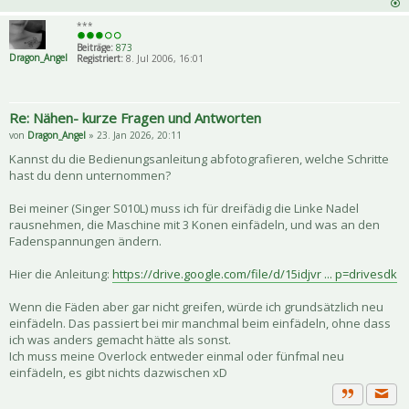
***
Beiträge:
873
Dragon_Angel
Registriert:
8. Jul 2006, 16:01
Re: Nähen- kurze Fragen und Antworten
von
Dragon_Angel
» 23. Jan 2026, 20:11
Kannst du die Bedienungsanleitung abfotografieren, welche Schritte
hast du denn unternommen?
Bei meiner (Singer S010L) muss ich für dreifädig die Linke Nadel
rausnehmen, die Maschine mit 3 Konen einfädeln, und was an den
Fadenspannungen ändern.
Hier die Anleitung:
https://drive.google.com/file/d/15idjvr ... p=drivesdk
Wenn die Fäden aber gar nicht greifen, würde ich grundsätzlich neu
einfädeln. Das passiert bei mir manchmal beim einfädeln, ohne dass
ich was anders gemacht hätte als sonst.
Ich muss meine Overlock entweder einmal oder fünfmal neu
einfädeln, es gibt nichts dazwischen xD
Priva