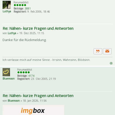
Forumaddict
Beiträge:
3881
Luthya
Registriert:
9. Feb 2006, 18:46
Re: Nähen- kurze Fragen und Antworten
von
Luthya
» 19. Dez 2025, 11:15
Danke für die Rückmeldung.
Priva
Zitat
Ich verlasse mich auf meine Sinne - Irrsinn, Wahnsinn, Blödsinn.
Forumaddict
Beiträge:
4174
Bluemoon
Registriert:
23. Okt 2005, 21:19
Re: Nähen- kurze Fragen und Antworten
von
Bluemoon
» 18. Jan 2026, 11:56