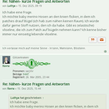
Re: Nähen- kurze Fragen und Antworten
von
Luthya
» 15. Dez 2025, 09:19
Ich habe eine Frage.
Ich möchte baby merino Hosen an den knien flicken, in dem ich
patches drauf Bügel (ich hab zum nähen keinen Raum). Ich würde
dafür gerne Stoff nutzen, den ich da habe. Gibt es (elastische)
vliseline, die ich zum Patch auf bügeln nehmen kann? Ich kenne bisher
immer nur einseitig lebende vliseline.
Priva
Zitat
Ich verlasse mich auf meine Sinne - Irrsinn, Wahnsinn, Blödsinn.
Glitzerkraken
Ravna
Pronomen:
sie|ihr
Beiträge:
9447
Registriert:
26. Mär 2005, 23:44
Re: Nähen- kurze Fragen und Antworten
von
Ravna
» 15. Dez 2025, 15:44
Luthya
hat geschrieben:
↑
Ich habe eine Frage.
Ich möchte baby merino Hosen an den knien flicken, in dem ich