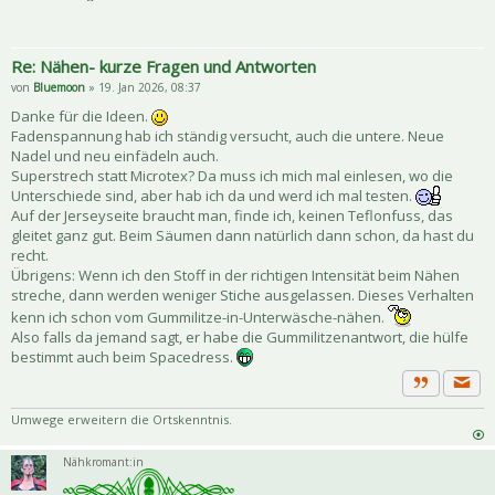
Re: Nähen- kurze Fragen und Antworten
von
Bluemoon
» 19. Jan 2026, 08:37
Danke für die Ideen.
Fadenspannung hab ich ständig versucht, auch die untere. Neue
Nadel und neu einfädeln auch.
Superstrech statt Microtex? Da muss ich mich mal einlesen, wo die
Unterschiede sind, aber hab ich da und werd ich mal testen.
Auf der Jerseyseite braucht man, finde ich, keinen Teflonfuss, das
gleitet ganz gut. Beim Säumen dann natürlich dann schon, da hast du
recht.
Übrigens: Wenn ich den Stoff in der richtigen Intensität beim Nähen
streche, dann werden weniger Stiche ausgelassen. Dieses Verhalten
kenn ich schon vom Gummilitze-in-Unterwäsche-nähen.
Also falls da jemand sagt, er habe die Gummilitzenantwort, die hülfe
bestimmt auch beim Spacedress.
Priva
Zitat
Umwege erweitern die Ortskenntnis.
Nähkromant:in