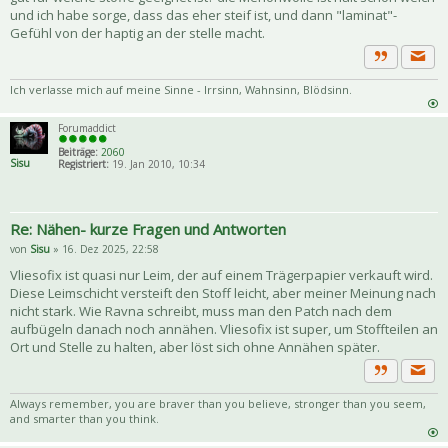
und ich habe sorge, dass das eher steif ist, und dann "laminat"-
Gefühl von der haptig an der stelle macht.
Priva
Zitat
Ich verlasse mich auf meine Sinne - Irrsinn, Wahnsinn, Blödsinn.
Forumaddict
Beiträge:
2060
Sisu
Registriert:
19. Jan 2010, 10:34
Re: Nähen- kurze Fragen und Antworten
von
Sisu
» 16. Dez 2025, 22:58
Vliesofix ist quasi nur Leim, der auf einem Trägerpapier verkauft wird.
Diese Leimschicht versteift den Stoff leicht, aber meiner Meinung nach
nicht stark. Wie Ravna schreibt, muss man den Patch nach dem
aufbügeln danach noch annähen. Vliesofix ist super, um Stoffteilen an
Ort und Stelle zu halten, aber löst sich ohne Annähen später.
Priva
Zitat
Always remember, you are braver than you believe, stronger than you seem,
and smarter than you think.