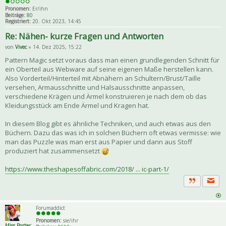
Pronomen:
Er/ihn
Beiträge:
80
Registriert:
20. Okt 2023, 14:45
Re: Nähen- kurze Fragen und Antworten
von
Vivec
» 14. Dez 2025, 15:22
Pattern Magic setzt voraus dass man einen grundlegenden Schnitt für
ein Oberteil aus Webware auf seine eigenen Maße herstellen kann.
Also Vorderteil/Hinterteil mit Abnähern an Schultern/Brust/Taille
versehen, Armausschnitte und Halsausschnitte anpassen,
verschiedene Krägen und Ärmel konstruieren je nach dem ob das
Kleidungsstück am Ende Ärmel und Kragen hat.
In diesem Blog gibt es ähnliche Techniken, und auch etwas aus den
Büchern. Dazu das was ich in solchen Büchern oft etwas vermisse: wie
man das Puzzle was man erst aus Papier und dann aus Stoff
produziert hat zusammensetzt
https://www.theshapesoffabric.com/2018/ ... ic-part-1/
Priva
Zitat
Forumaddict
Pronomen:
sie/ihr
Miss Porter