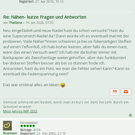
Registriert:
27. Apr 2010, 19:13
Re: Nähen- kurze Fragen und Antworten
von
Thalliana
» 19. Jan 2026, 07:53
Neu eingefädelt und neue Nadel hast du schon versucht? Hast du
eine Superstretch Nadel da? Dann würde ich es eventuell mal mit der
probieren. Viele Näher*innen schwören ja bei so folienartigen Stoffen
auf einen Teflonfuß, ich hab bisher keinen, aber falls du einen hast,
wäre das einen Versuch wert? Ich hab mir da bisher immer mit
Backpapier als Zwischenlage weitergeholfen, aber das funktioniert
bei dickeren Stoffen besser als bei so dünnen finde ich.
Ansonsten, hast du ein Foto, wo man die Fehler sehen kann? Kann es
eventuell die Fadenspannung sein?
Das war erstmal alles an Ideen
.
Priva
Zitat
Gemüse schmeckt am besten, wenn man es kurz vor dem Verzehr durch ein
Schnitzel ersetzt!
Mein Jahres-WIP 2022
Forumaddict
Beiträge:
4174
Bluemoon
Registriert:
23. Okt 2005, 21:19