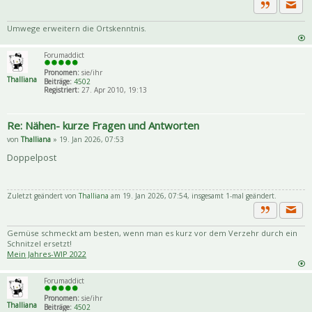
Priva
Zitat
Umwege erweitern die Ortskenntnis.
Forumaddict
Pronomen:
sie/ihr
Thalliana
Beiträge:
4502
Registriert:
27. Apr 2010, 19:13
Re: Nähen- kurze Fragen und Antworten
von
Thalliana
» 19. Jan 2026, 07:53
Doppelpost
Zuletzt geändert von
Thalliana
am 19. Jan 2026, 07:54, insgesamt 1-mal geändert.
Priva
Zitat
Gemüse schmeckt am besten, wenn man es kurz vor dem Verzehr durch ein
Schnitzel ersetzt!
Mein Jahres-WIP 2022
Forumaddict
Pronomen:
sie/ihr
Thalliana
Beiträge:
4502