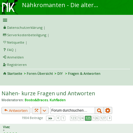
Nähkromanten - Die alternative Näh- und DIY-Community
Datenschutzerklärung
|
Serverkostenbeteiligung
|
Netiquette
|
FAQ
|
Anmelden
Registrieren
Startseite
Foren-Übersicht
DIY
Fragen & Antworten
S
uc
Nähen- kurze Fragen und Antworten
he
Moderatoren:
Boobs&Braces
,
Kuhfladen
Antworten
1904 Beiträge
1
…
123
124
125
126
127
Vivec
*