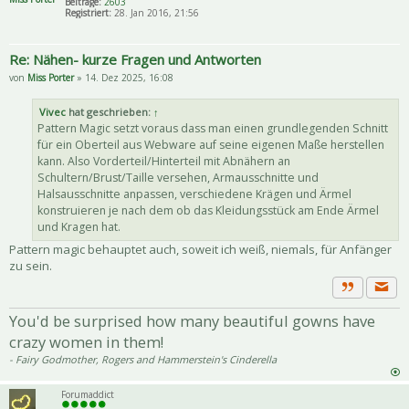
Beiträge:
2603
Registriert:
28. Jan 2016, 21:56
Re: Nähen- kurze Fragen und Antworten
von
Miss Porter
» 14. Dez 2025, 16:08
Vivec
hat geschrieben:
↑
Pattern Magic setzt voraus dass man einen grundlegenden Schnitt
für ein Oberteil aus Webware auf seine eigenen Maße herstellen
kann. Also Vorderteil/Hinterteil mit Abnähern an
Schultern/Brust/Taille versehen, Armausschnitte und
Halsausschnitte anpassen, verschiedene Krägen und Ärmel
konstruieren je nach dem ob das Kleidungsstück am Ende Ärmel
und Kragen hat.
Pattern magic behauptet auch, soweit ich weiß, niemals, für Anfänger
zu sein.
Priva
Zitat
You'd be surprised how many beautiful gowns have
crazy women in them!
- Fairy Godmother, Rogers and Hammerstein's Cinderella
Forumaddict