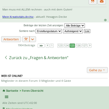
Priva
Zitat
Man muss mit ALLEM rechnen - auch mit dem Guten!
Mein Kreativitäts-Archiv
- aktuell: Hexagon-Decke
Beiträge der letzten Zeit anzeigen:
Sortiere nach
Antworten
1904 Beiträge
1
…
123
124
125
126
127
Zurück zu „Fragen & Antworten“
Gehe zu
WER IST ONLINE?
Mitglieder in diesem Forum: 0 Mitglieder und 4 Gäste
Startseite
Foren-Übersicht
Alle Zeiten sind
UTC+02:00
Alle Cookies löschen