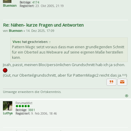
Beiträge:
4174
Bluemoon
Registriert:
23. Okt 2005, 21:19
Re: Nähen- kurze Fragen und Antworten
von
Bluemoon
» 14. Dez 2025, 17:09
Vivec
hat geschrieben:
↑
Pattern Magic setzt voraus dass man einen grundlegenden Schnitt
für ein Oberteil aus Webware auf seine eigenen Maße herstellen
kann.
Joah, passt, meinen Bloc/persönlichen Grundschnitt hab ich ja schon.
(Gut, nur Oberteilgrundschnitt, aber für PatternMagic2 reicht das ja.^^)
Priva
Zitat
Umwege erweitern die Ortskenntnis.
Forumaddict
Beiträge:
3881
Luthya
Registriert:
9. Feb 2006, 18:46