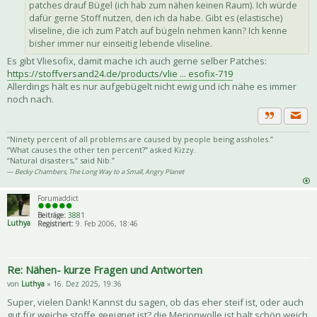
patches drauf Bügel (ich hab zum nähen keinen Raum). Ich würde
dafür gerne Stoff nutzen, den ich da habe. Gibt es (elastische)
vliseline, die ich zum Patch auf bügeln nehmen kann? Ich kenne
bisher immer nur einseitig lebende vliseline.
Es gibt Vliesofix, damit mache ich auch gerne selber Patches:
https://stoffversand24.de/products/vlie ... esofix-719
Allerdings hält es nur aufgebügelt nicht ewig und ich nähe es immer
noch nach.
Priva
Zitat
“Ninety percent of all problems are caused by people being assholes.”
“What causes the other ten percent?” asked Kizzy.
“Natural disasters,” said Nib.”
― Becky Chambers, The Long Way to a Small, Angry Planet
Forumaddict
Beiträge:
3881
Luthya
Registriert:
9. Feb 2006, 18:46
Re: Nähen- kurze Fragen und Antworten
von
Luthya
» 16. Dez 2025, 19:36
Super, vielen Dank! Kannst du sagen, ob das eher steif ist, oder auch
gut für weiche stoffe geeignet ist? die Merionwolle ist halt schön weich