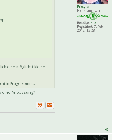
Priscylla
Nähkromant:in
ppt.
Beiträge:
8437
Registriert:
7. Feb
2012, 13:28
lich eine möglichst kleine
nicht in Frage kommt.
so eine Anpassung?
Private Nachricht senden
Zitat