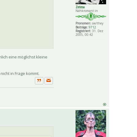
Zetesa
.
Nähkromant:in
Pronomen:
sie/they
Beiträge:
9712
Registriert:
31. Dez
2005, 00:42
lich eine möglichst kleine
n nicht in Frage kommt.
Private Nachricht senden
Zitat