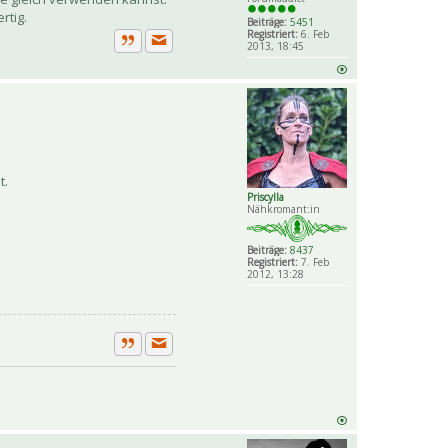
rtig.
Beiträge:
5451
Registriert:
6. Feb
2013, 18:45
Private Nachricht senden
Zitat
t.
Priscylla
Nähkromant:in
Beiträge:
8437
Registriert:
7. Feb
2012, 13:28
Private Nachricht senden
Zitat