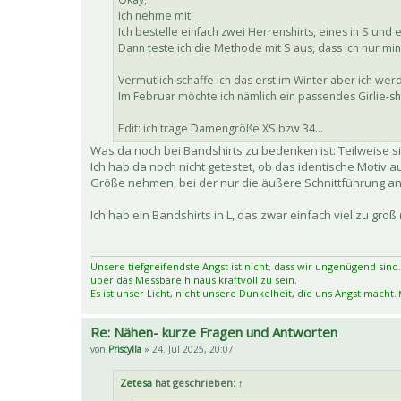
Ich nehme mit:
Ich bestelle einfach zwei Herrenshirts, eines in S und e
Dann teste ich die Methode mit S aus, dass ich nur mi
Vermutlich schaffe ich das erst im Winter aber ich wer
Im Februar möchte ich nämlich ein passendes Girlie-s
Edit: ich trage Damengröße XS bzw 34...
Was da noch bei Bandshirts zu bedenken ist: Teilweise sin
Ich hab da noch nicht getestet, ob das identische Motiv a
Größe nehmen, bei der nur die äußere Schnittführung 
Ich hab ein Bandshirts in L, das zwar einfach viel zu groß 
Unsere tiefgreifendste Angst ist nicht, dass wir ungenügend sind.
über das Messbare hinaus kraftvoll zu sein.
Es ist unser Licht, nicht unsere Dunkelheit, die uns Angst macht.
M
Re: Nähen- kurze Fragen und Antworten
von
Priscylla
» 24. Jul 2025, 20:07
Zetesa
hat geschrieben:
↑