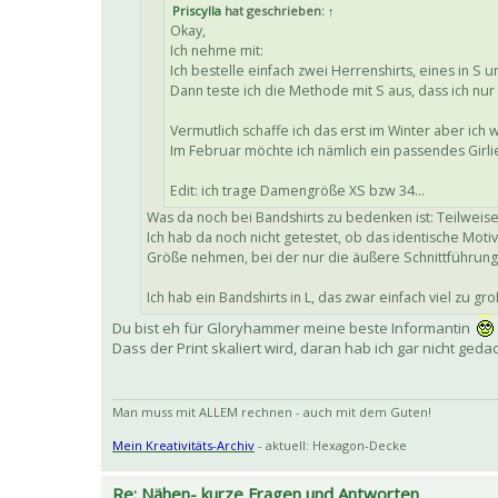
Priscylla
hat geschrieben:
↑
Okay,
Ich nehme mit:
Ich bestelle einfach zwei Herrenshirts, eines in S u
Dann teste ich die Methode mit S aus, dass ich nur
Vermutlich schaffe ich das erst im Winter aber ich
Im Februar möchte ich nämlich ein passendes Girl
Edit: ich trage Damengröße XS bzw 34...
Was da noch bei Bandshirts zu bedenken ist: Teilweise s
Ich hab da noch nicht getestet, ob das identische Moti
Größe nehmen, bei der nur die äußere Schnittführu
Ich hab ein Bandshirts in L, das zwar einfach viel zu gro
Du bist eh für Gloryhammer meine beste Informantin
Dass der Print skaliert wird, daran hab ich gar nicht geda
Man muss mit ALLEM rechnen - auch mit dem Guten!
Mein Kreativitäts-Archiv
- aktuell: Hexagon-Decke
Re: Nähen- kurze Fragen und Antworten