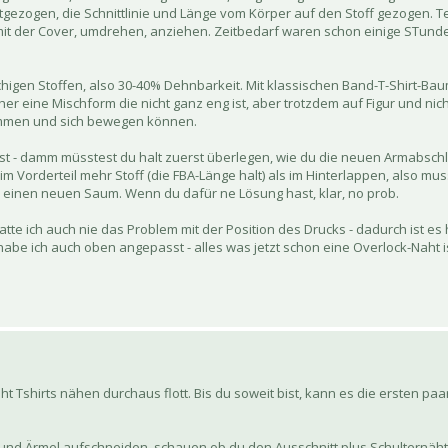
gezogen, die Schnittlinie und Länge vom Körper auf den Stoff gezogen. 
 der Cover, umdrehen, anziehen. Zeitbedarf waren schon einige STunden,
tchigen Stoffen, also 30-40% Dehnbarkeit. Mit klassischen Band-T-Shirt-Ba
 eine Mischform die nicht ganz eng ist, aber trotzdem auf Figur und nicht 
kommen und sich bewegen können.
st - damm müsstest du halt zuerst überlegen, wie du die neuen Armabsch
 im Vorderteil mehr Stoff (die FBA-Länge halt) als im Hinterlappen, also mu
n einen neuen Saum. Wenn du dafür ne Lösung hast, klar, no prob.
e ich auch nie das Problem mit der Position des Drucks - dadurch ist es h
habe ich auch oben angepasst - alles was jetzt schon eine Overlock-Naht is
t Tshirts nähen durchaus flott. Bis du soweit bist, kann es die ersten pa
und Ärmel aufschneiden, schauen ob du den Ausschnitt plus Schulternäht