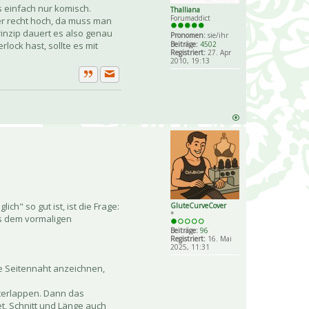
s einfach nur komisch.
Thalliana
Forumaddict
der recht hoch, da muss man
inzip dauert es also genau
Pronomen:
sie/ihr
Beiträge:
4502
lock hast, sollte es mit
Registriert:
27. Apr
2010, 19:13
Private Nachricht senden
Zitat
h" so gut ist, ist die Frage:
GluteCurveCover
*
us dem vormaligen
Beiträge:
96
Registriert:
16. Mai
2025, 11:31
e Seitennaht anzeichnen,
nterlappen. Dann das
t, Schnitt und Länge auch