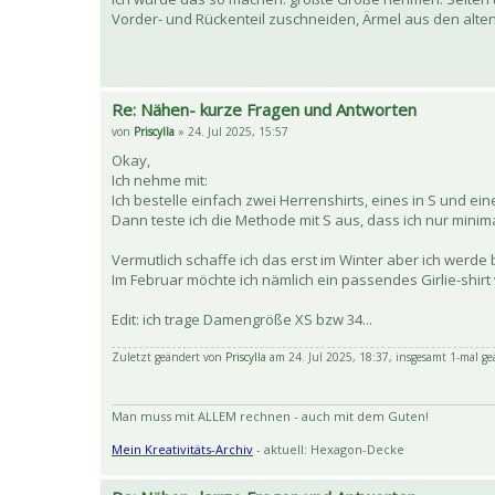
Vorder- und Rückenteil zuschneiden, Ärmel aus den alten
Re: Nähen- kurze Fragen und Antworten
von
Priscylla
» 24. Jul 2025, 15:57
Okay,
Ich nehme mit:
Ich bestelle einfach zwei Herrenshirts, eines in S und ein
Dann teste ich die Methode mit S aus, dass ich nur minim
Vermutlich schaffe ich das erst im Winter aber ich werde 
Im Februar möchte ich nämlich ein passendes Girlie-shi
Edit: ich trage Damengröße XS bzw 34...
Zuletzt geändert von
Priscylla
am 24. Jul 2025, 18:37, insgesamt 1-mal ge
Man muss mit ALLEM rechnen - auch mit dem Guten!
Mein Kreativitäts-Archiv
- aktuell: Hexagon-Decke