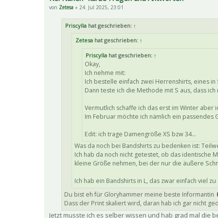
von
Zetesa
» 24. Jul 2025, 23:01
Priscylla
hat geschrieben:
↑
Zetesa
hat geschrieben:
↑
Priscylla
hat geschrieben:
↑
Okay,
Ich nehme mit:
Ich bestelle einfach zwei Herrenshirts, eines in
Dann teste ich die Methode mit S aus, dass ich
Vermutlich schaffe ich das erst im Winter aber 
Im Februar möchte ich nämlich ein passendes G
Edit: ich trage Damengröße XS bzw 34...
Was da noch bei Bandshirts zu bedenken ist: Teilwei
Ich hab da noch nicht getestet, ob das identische 
kleine Größe nehmen, bei der nur die äußere Sch
Ich hab ein Bandshirts in L, das zwar einfach viel zu
Du bist eh für Gloryhammer meine beste Informantin
Dass der Print skaliert wird, daran hab ich gar nicht ge
Jetzt musste ich es selber wissen und hab grad mal di