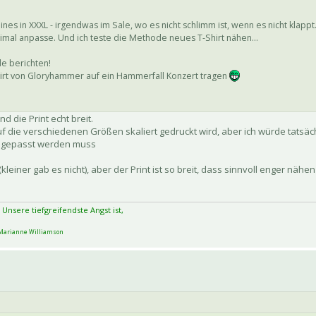
ines in XXXL - irgendwas im Sale, wo es nicht schlimm ist, wenn es nicht klappt
nimal anpasse. Und ich teste die Methode neues T-Shirt nähen...
de berichten!
hirt von Gloryhammer auf ein Hammerfall Konzert tragen
d die Print echt breit.
uf die verschiedenen Größen skaliert gedruckt wird, aber ich würde tatsäch
angepasst werden muss
(kleiner gab es nicht), aber der Print ist so breit, dass sinnvoll enger nähe
 Unsere tiefgreifendste Angst ist,
arianne Williamson