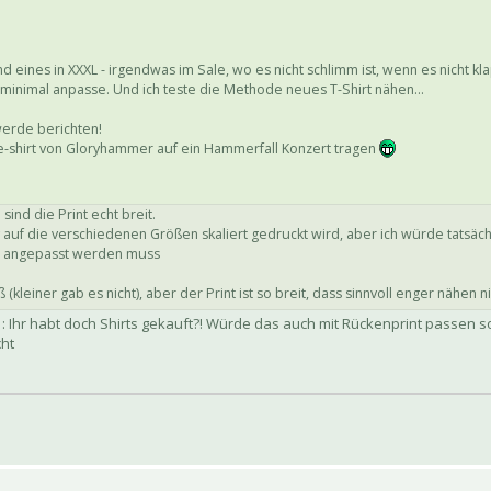
nd eines in XXXL - irgendwas im Sale, wo es nicht schlimm ist, wenn es nicht kla
 minimal anpasse. Und ich teste die Methode neues T-Shirt nähen...
 werde berichten!
ie-shirt von Gloryhammer auf ein Hammerfall Konzert tragen
ind die Print echt breit.
v auf die verschiedenen Größen skaliert gedruckt wird, aber ich würde tatsäch
ng angepasst werden muss
ß (kleiner gab es nicht), aber der Print ist so breit, dass sinnvoll enger nähen 
: Ihr habt doch Shirts gekauft?! Würde das auch mit Rückenprint passen 
cht