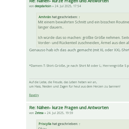
Re: Nähen- kurze Fragen und Antworten
von
deepdarksin
» 24. Jul 2025, 17:54
Amhrán
hat geschrieben:
↑
Mit einem bewährten Schnitt und ein bisschen Routine g
länger dauern..
Ich würde das so machen: größte Größe nehmen. Seite
Vorder- und Rückenteil zuschneiden, Ärmel aus den al
Genauso hab ich das auch gemacht (mit XL oder XXL-Shirts
*Damen-T-Shirt-Größe, je nach Shirt M oder L; Herrengröße S 
Auf die Liebe, die Freude, das Leben heben wir an,
um Hass, Neiden und Zagen für heut aus dem Herzen zu bannen!
Ravelry
Re: Nähen- kurze Fragen und Antworten
von
Zetesa
» 24. Jul 2025, 19:59
Priscylla
hat geschrieben:
↑
Okay,