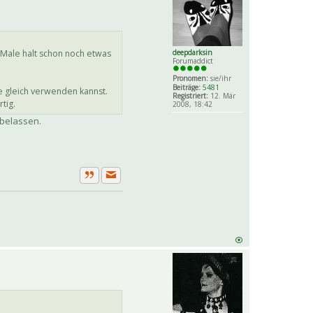
deepdarksin
r Male halt schon noch etwas
Forumaddict
Pronomen:
sie/ihr
Beiträge:
5481
 gleich verwenden kannst.
Registriert:
12. Mär
tig.
2008, 18:42
 belassen.
Private Nachricht senden
Zitat