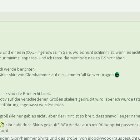
 S und eines in XXXL - irgendwas im Sale, wo es nicht schlimm ist, wenn es nicht
 nur minimal anpasse. Und ich teste die Methode neues T-Shirt nähen...
ich werde berichten!
irlie-shirt von Gloryhammer auf ein Hammerfall Konzert tragen
se sind die Print echt breit.
Motiv auf die verschiedenen Größen skaliert gedruckt wird, aber ich würde tat
nittführung angepasst werden muss
 groß (kleiner gab es nicht), aber der Print ist so breit, dass sinnvoll enger nä
: Ihr habt doch Shirts gekauft?! Würde das auch mit Rückenprint passen s
dacht
e beiden Gloryhammer Shirts und das große (von Bloodywood) rausgesuch