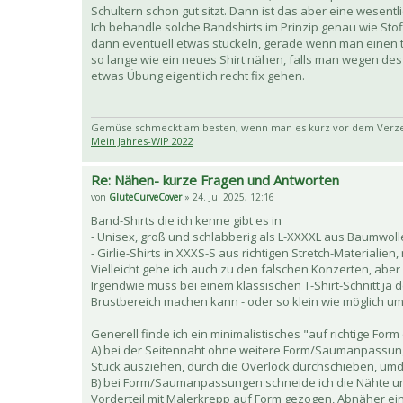
Schultern schon gut sitzt. Dann ist das aber eine wesent
Ich behandle solche Bandshirts im Prinzip genau wie Sto
dann eventuell etwas stückeln, gerade wenn man einen ti
so lange wie ein neues Shirt nähen, falls man wegen des
etwas Übung eigentlich recht fix gehen.
Gemüse schmeckt am besten, wenn man es kurz vor dem Verzehr
Mein Jahres-WIP 2022
Re: Nähen- kurze Fragen und Antworten
von
GluteCurveCover
» 24. Jul 2025, 12:16
Band-Shirts die ich kenne gibt es in
- Unisex, groß und schlabberig als L-XXXXL aus Baumwoll
- Girlie-Shirts in XXXS-S aus richtigen Stretch-Materialie
Vielleicht gehe ich auch zu den falschen Konzerten, aber 
Irgendwie muss bei einem klassischen T-Shirt-Schnitt ja
Brustbereich machen kann - oder so klein wie möglich um 
Generell finde ich ein minimalistisches "auf richtige F
A) bei der Seitennaht ohne weitere Form/Saumanpassung
Stück ausziehen, durch die Overlock durchschieben, um
B) bei Form/Saumanpassungen schneide ich die Nähte und
Vorderteil mit Malerkrepp auf Form gezogen, Abnäher ein