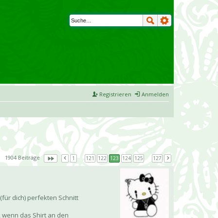
Registrieren
Anmelden
1904 Beiträge
1
…
121
122
123
124
125
…
127
ür dich) perfekten Schnitt
, wenn das Shirt an den