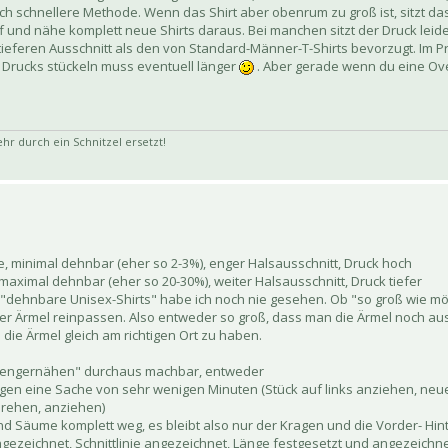
lich schnellere Methode. Wenn das Shirt aber obenrum zu groß ist, sitzt da
ff und nähe komplett neue Shirts daraus. Bei manchen sitzt der Druck lei
eferen Ausschnitt als den von Standard-Männer-T-Shirts bevorzugt. Im Pr
 Drucks stückeln muss eventuell länger
. Aber gerade wenn du eine Over
 durch ein Schnitzel ersetzt!
e, minimal dehnbar (eher so 2-3%), enger Halsausschnitt, Druck hoch
n, maximal dehnbar (eher so 20-30%), weiter Halsausschnitt, Druck tiefer
"dehnbare Unisex-Shirts" habe ich noch nie gesehen. Ob "so groß wie möglic
 der Ärmel reinpassen. Also entweder so groß, dass man die Ärmel noch a
die Ärmel gleich am richtigen Ort zu haben.
orm engernähen" durchaus machbar, entweder
en eine Sache von sehr wenigen Minuten (Stück auf links anziehen, neu
drehen, anziehen)
 Säume komplett weg, es bleibt also nur der Kragen und die Vorder- Hi
gezeichnet, Schnittlinie angezeichnet, Länge festgesetzt und angezeichne