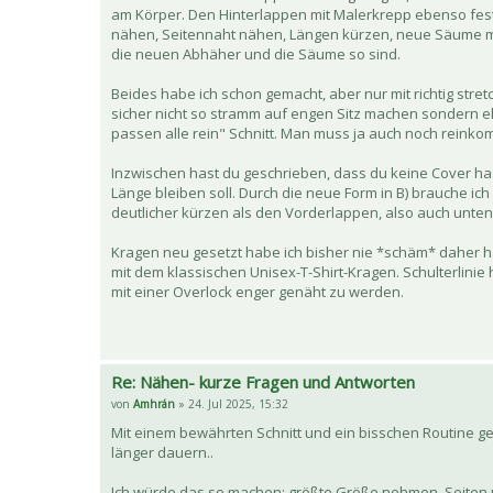
am Körper. Den Hinterlappen mit Malerkrepp ebenso fest
nähen, Seitennaht nähen, Längen kürzen, neue Säume mit
die neuen Abhäher und die Säume so sind.
Beides habe ich schon gemacht, aber nur mit richtig stre
sicher nicht so stramm auf engen Sitz machen sondern eher
passen alle rein" Schnitt. Man muss ja auch noch rein
Inzwischen hast du geschrieben, dass du keine Cover ha
Länge bleiben soll. Durch die neue Form in B) brauche ich
deutlicher kürzen als den Vorderlappen, also auch unte
Kragen neu gesetzt habe ich bisher nie *schäm* daher hatt
mit dem klassischen Unisex-T-Shirt-Kragen. Schulterlinie 
mit einer Overlock enger genäht zu werden.
Re: Nähen- kurze Fragen und Antworten
von
Amhrán
» 24. Jul 2025, 15:32
Mit einem bewährten Schnitt und ein bisschen Routine geh
länger dauern..
Ich würde das so machen: größte Größe nehmen. Seiten 