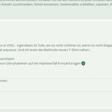
 Ärmeln zuschneiden. Ärmel einsetzen, Seitennähte schließen, säumen, fe
es in XXXL - irgendwas im Sale, wo es nicht schlimm ist, wenn es nicht klapp
al anpasse. Und ich teste die Methode neues T-Shirt nähen...
berichten!
rt von Gloryhammer auf ein Hammerfall Konzert tragen
ändert.