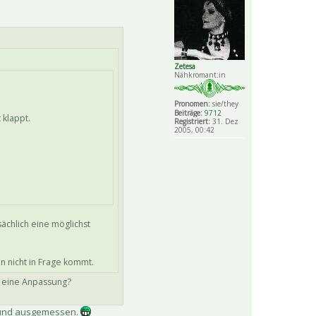
Zetesa
Nähkromant:in
Pronomen:
sie/they
Beiträge:
9712
 klappt.
Registriert:
31. Dez
2005, 00:42
sächlich eine möglichst
hen nicht in Frage kommt.
o eine Anpassung?
t und ausgemessen.