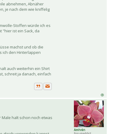
Teile abnehmen, Abnäher
 je nach dem wie kniffelig
umwolle-Stoffen würde ich es
"hier ist ein Sack, da
lüsse machst und ob die
ss ich den Hinterlappen
alt auch weiterhin ein Shirt
t, schreit ja danach, einfach
Private Nachricht senden
Zitat
ar Male halt schon noch etwas
Amhrán
e gleich verwenden kannst.
Forumaddict