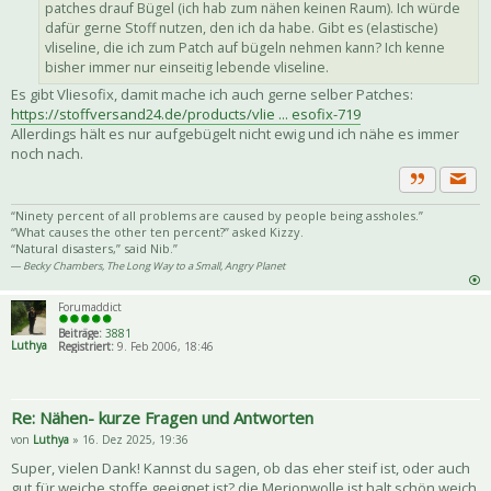
patches drauf Bügel (ich hab zum nähen keinen Raum). Ich würde
dafür gerne Stoff nutzen, den ich da habe. Gibt es (elastische)
vliseline, die ich zum Patch auf bügeln nehmen kann? Ich kenne
bisher immer nur einseitig lebende vliseline.
Es gibt Vliesofix, damit mache ich auch gerne selber Patches:
https://stoffversand24.de/products/vlie ... esofix-719
Allerdings hält es nur aufgebügelt nicht ewig und ich nähe es immer
noch nach.
Priva
Zitat
“Ninety percent of all problems are caused by people being assholes.”
“What causes the other ten percent?” asked Kizzy.
“Natural disasters,” said Nib.”
― Becky Chambers, The Long Way to a Small, Angry Planet
Forumaddict
Beiträge:
3881
Luthya
Registriert:
9. Feb 2006, 18:46
Re: Nähen- kurze Fragen und Antworten
von
Luthya
» 16. Dez 2025, 19:36
Super, vielen Dank! Kannst du sagen, ob das eher steif ist, oder auch
gut für weiche stoffe geeignet ist? die Merionwolle ist halt schön weich