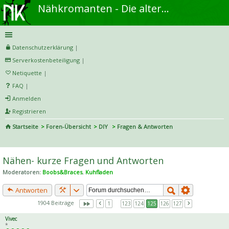
Nähkromanten - Die alternative Näh- und DIY-Community
Datenschutzerklärung
|
Serverkostenbeteiligung
|
Netiquette
|
FAQ
|
Anmelden
Registrieren
Startseite
Foren-Übersicht
DIY
Fragen & Antworten
S
uc
Nähen- kurze Fragen und Antworten
he
Moderatoren:
Boobs&Braces
,
Kuhfladen
Antworten
1904 Beiträge
1
…
123
124
125
126
127
Vivec
*