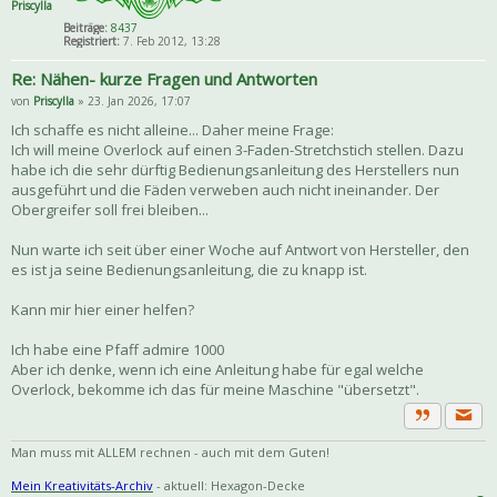
Priscylla
Beiträge:
8437
Registriert:
7. Feb 2012, 13:28
Re: Nähen- kurze Fragen und Antworten
von
Priscylla
» 23. Jan 2026, 17:07
Ich schaffe es nicht alleine... Daher meine Frage:
Ich will meine Overlock auf einen 3-Faden-Stretchstich stellen. Dazu
habe ich die sehr dürftig Bedienungsanleitung des Herstellers nun
ausgeführt und die Fäden verweben auch nicht ineinander. Der
Obergreifer soll frei bleiben...
Nun warte ich seit über einer Woche auf Antwort von Hersteller, den
es ist ja seine Bedienungsanleitung, die zu knapp ist.
Kann mir hier einer helfen?
Ich habe eine Pfaff admire 1000
Aber ich denke, wenn ich eine Anleitung habe für egal welche
Overlock, bekomme ich das für meine Maschine "übersetzt".
Priva
Zitat
Man muss mit ALLEM rechnen - auch mit dem Guten!
Mein Kreativitäts-Archiv
- aktuell: Hexagon-Decke