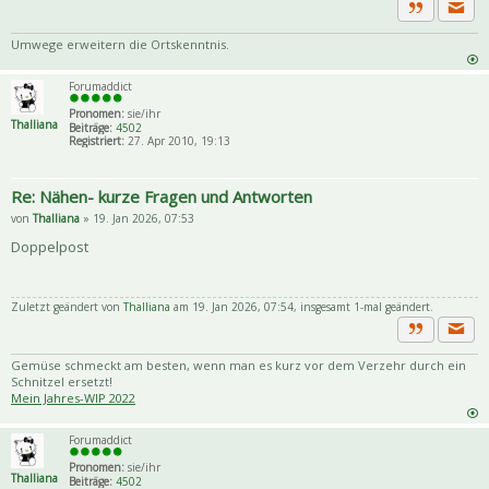
Priva
Zitat
Umwege erweitern die Ortskenntnis.
Forumaddict
Pronomen:
sie/ihr
Thalliana
Beiträge:
4502
Registriert:
27. Apr 2010, 19:13
Re: Nähen- kurze Fragen und Antworten
von
Thalliana
» 19. Jan 2026, 07:53
Doppelpost
Zuletzt geändert von
Thalliana
am 19. Jan 2026, 07:54, insgesamt 1-mal geändert.
Priva
Zitat
Gemüse schmeckt am besten, wenn man es kurz vor dem Verzehr durch ein
Schnitzel ersetzt!
Mein Jahres-WIP 2022
Forumaddict
Pronomen:
sie/ihr
Thalliana
Beiträge:
4502