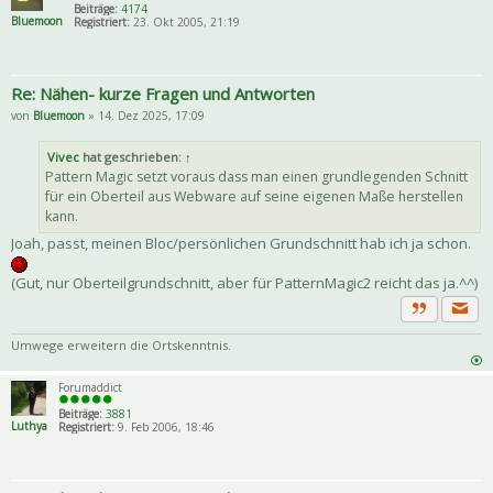
Beiträge:
4174
Bluemoon
Registriert:
23. Okt 2005, 21:19
Re: Nähen- kurze Fragen und Antworten
von
Bluemoon
» 14. Dez 2025, 17:09
Vivec
hat geschrieben:
↑
Pattern Magic setzt voraus dass man einen grundlegenden Schnitt
für ein Oberteil aus Webware auf seine eigenen Maße herstellen
kann.
Joah, passt, meinen Bloc/persönlichen Grundschnitt hab ich ja schon.
(Gut, nur Oberteilgrundschnitt, aber für PatternMagic2 reicht das ja.^^)
Priva
Zitat
Umwege erweitern die Ortskenntnis.
Forumaddict
Beiträge:
3881
Luthya
Registriert:
9. Feb 2006, 18:46