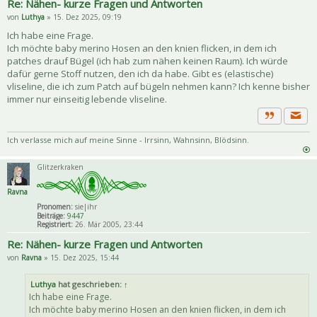
Re: Nähen- kurze Fragen und Antworten
von
Luthya
» 15. Dez 2025, 09:19
Ich habe eine Frage.
Ich möchte baby merino Hosen an den knien flicken, in dem ich
patches drauf Bügel (ich hab zum nähen keinen Raum). Ich würde
dafür gerne Stoff nutzen, den ich da habe. Gibt es (elastische)
vliseline, die ich zum Patch auf bügeln nehmen kann? Ich kenne bisher
immer nur einseitig lebende vliseline.
Priva
Zitat
Ich verlasse mich auf meine Sinne - Irrsinn, Wahnsinn, Blödsinn.
Glitzerkraken
Ravna
Pronomen:
sie|ihr
Beiträge:
9447
Registriert:
26. Mär 2005, 23:44
Re: Nähen- kurze Fragen und Antworten
von
Ravna
» 15. Dez 2025, 15:44
Luthya
hat geschrieben:
↑
Ich habe eine Frage.
Ich möchte baby merino Hosen an den knien flicken, in dem ich