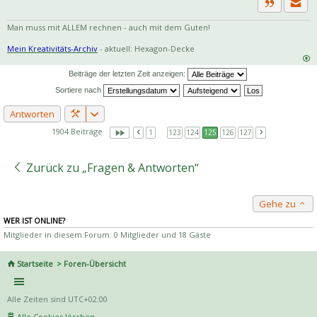
Priva
Zitat
Man muss mit ALLEM rechnen - auch mit dem Guten!
Mein Kreativitäts-Archiv
- aktuell: Hexagon-Decke
Beiträge der letzten Zeit anzeigen:
Sortiere nach
Antworten
1904 Beiträge
1
…
123
124
125
126
127
Zurück zu „Fragen & Antworten“
Gehe zu
WER IST ONLINE?
Mitglieder in diesem Forum: 0 Mitglieder und 18 Gäste
Startseite
Foren-Übersicht
Alle Zeiten sind
UTC+02:00
Alle Cookies löschen