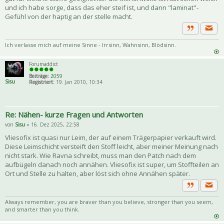
und ich habe sorge, dass das eher steif ist, und dann "laminat"-
Gefühl von der haptig an der stelle macht.
Priva
Zitat
Ich verlasse mich auf meine Sinne - Irrsinn, Wahnsinn, Blödsinn.
Forumaddict
Beiträge:
2059
Sisu
Registriert:
19. Jan 2010, 10:34
Re: Nähen- kurze Fragen und Antworten
von
Sisu
» 16. Dez 2025, 22:58
Vliesofix ist quasi nur Leim, der auf einem Trägerpapier verkauft wird.
Diese Leimschicht versteift den Stoff leicht, aber meiner Meinung nach
nicht stark. Wie Ravna schreibt, muss man den Patch nach dem
aufbügeln danach noch annähen. Vliesofix ist super, um Stoffteilen an
Ort und Stelle zu halten, aber löst sich ohne Annähen später.
Priva
Zitat
Always remember, you are braver than you believe, stronger than you seem,
and smarter than you think.