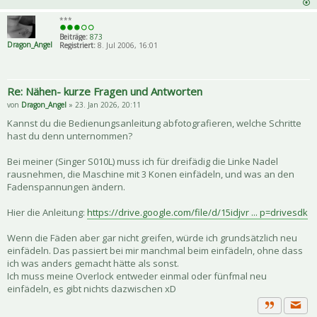
***
Beiträge:
873
Dragon_Angel
Registriert:
8. Jul 2006, 16:01
Re: Nähen- kurze Fragen und Antworten
von
Dragon_Angel
» 23. Jan 2026, 20:11
Kannst du die Bedienungsanleitung abfotografieren, welche Schritte
hast du denn unternommen?
Bei meiner (Singer S010L) muss ich für dreifädig die Linke Nadel
rausnehmen, die Maschine mit 3 Konen einfädeln, und was an den
Fadenspannungen ändern.
Hier die Anleitung:
https://drive.google.com/file/d/15idjvr ... p=drivesdk
Wenn die Fäden aber gar nicht greifen, würde ich grundsätzlich neu
einfädeln. Das passiert bei mir manchmal beim einfädeln, ohne dass
ich was anders gemacht hätte als sonst.
Ich muss meine Overlock entweder einmal oder fünfmal neu
einfädeln, es gibt nichts dazwischen xD
Priva