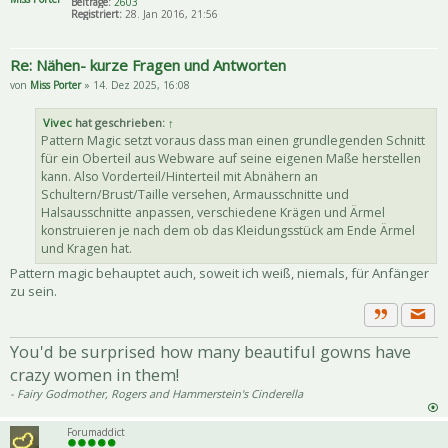
Beiträge:
2603
Registriert:
28. Jan 2016, 21:56
Re: Nähen- kurze Fragen und Antworten
von
Miss Porter
» 14. Dez 2025, 16:08
Vivec
hat geschrieben:
↑
Pattern Magic setzt voraus dass man einen grundlegenden Schnitt
für ein Oberteil aus Webware auf seine eigenen Maße herstellen
kann. Also Vorderteil/Hinterteil mit Abnähern an
Schultern/Brust/Taille versehen, Armausschnitte und
Halsausschnitte anpassen, verschiedene Krägen und Ärmel
konstruieren je nach dem ob das Kleidungsstück am Ende Ärmel
und Kragen hat.
Pattern magic behauptet auch, soweit ich weiß, niemals, für Anfänger
zu sein.
Priva
Zitat
You'd be surprised how many beautiful gowns have
crazy women in them!
- Fairy Godmother, Rogers and Hammerstein's Cinderella
Forumaddict