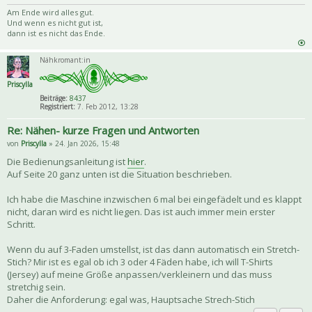
Zitat
Am Ende wird alles gut.
Und wenn es nicht gut ist,
dann ist es nicht das Ende.
Nähkromant:in
Priscylla
Beiträge:
8437
Registriert:
7. Feb 2012, 13:28
Re: Nähen- kurze Fragen und Antworten
von
Priscylla
» 24. Jan 2026, 15:48
Die Bedienungsanleitung ist
hier
.
Auf Seite 20 ganz unten ist die Situation beschrieben.
Ich habe die Maschine inzwischen 6 mal bei eingefädelt und es klappt
nicht, daran wird es nicht liegen. Das ist auch immer mein erster
Schritt.
Wenn du auf 3-Faden umstellst, ist das dann automatisch ein Stretch-
Stich? Mir ist es egal ob ich 3 oder 4 Fäden habe, ich will T-Shirts
(Jersey) auf meine Größe anpassen/verkleinern und das muss
stretchig sein.
Daher die Anforderung: egal was, Hauptsache Strech-Stich