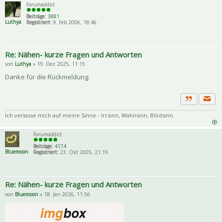
Forumaddict
Beiträge:
3881
Luthya
Registriert:
9. Feb 2006, 18:46
Re: Nähen- kurze Fragen und Antworten
von
Luthya
» 19. Dez 2025, 11:15
Danke für die Rückmeldung.
Priva
Zitat
Ich verlasse mich auf meine Sinne - Irrsinn, Wahnsinn, Blödsinn.
Forumaddict
Beiträge:
4174
Bluemoon
Registriert:
23. Okt 2005, 21:19
Re: Nähen- kurze Fragen und Antworten
von
Bluemoon
» 18. Jan 2026, 11:56