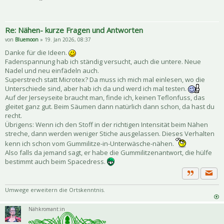
Re: Nähen- kurze Fragen und Antworten
von
Bluemoon
» 19. Jan 2026, 08:37
Danke für die Ideen.
Fadenspannung hab ich ständig versucht, auch die untere. Neue
Nadel und neu einfädeln auch.
Superstrech statt Microtex? Da muss ich mich mal einlesen, wo die
Unterschiede sind, aber hab ich da und werd ich mal testen.
Auf der Jerseyseite braucht man, finde ich, keinen Teflonfuss, das
gleitet ganz gut. Beim Säumen dann natürlich dann schon, da hast du
recht.
Übrigens: Wenn ich den Stoff in der richtigen Intensität beim Nähen
streche, dann werden weniger Stiche ausgelassen. Dieses Verhalten
kenn ich schon vom Gummilitze-in-Unterwäsche-nähen.
Also falls da jemand sagt, er habe die Gummilitzenantwort, die hülfe
bestimmt auch beim Spacedress.
Priva
Zitat
Umwege erweitern die Ortskenntnis.
Nähkromant:in