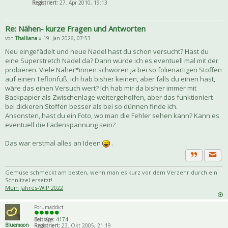
Registriert:
27. Apr 2010, 19:13
Re: Nähen- kurze Fragen und Antworten
von
Thalliana
» 19. Jan 2026, 07:53
Neu eingefädelt und neue Nadel hast du schon versucht? Hast du
eine Superstretch Nadel da? Dann würde ich es eventuell mal mit der
probieren. Viele Näher*innen schwören ja bei so folienartigen Stoffen
auf einen Teflonfuß, ich hab bisher keinen, aber falls du einen hast,
wäre das einen Versuch wert? Ich hab mir da bisher immer mit
Backpapier als Zwischenlage weitergeholfen, aber das funktioniert
bei dickeren Stoffen besser als bei so dünnen finde ich.
Ansonsten, hast du ein Foto, wo man die Fehler sehen kann? Kann es
eventuell die Fadenspannung sein?
Das war erstmal alles an Ideen
.
Priva
Zitat
Gemüse schmeckt am besten, wenn man es kurz vor dem Verzehr durch ein
Schnitzel ersetzt!
Mein Jahres-WIP 2022
Forumaddict
Beiträge:
4174
Bluemoon
Registriert:
23. Okt 2005, 21:19