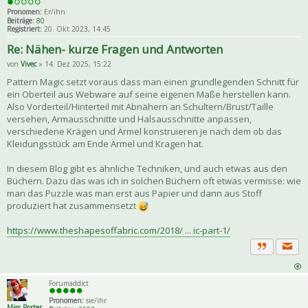
Pronomen:
Er/ihn
Beiträge:
80
Registriert:
20. Okt 2023, 14:45
Re: Nähen- kurze Fragen und Antworten
von
Vivec
» 14. Dez 2025, 15:22
Pattern Magic setzt voraus dass man einen grundlegenden Schnitt für
ein Oberteil aus Webware auf seine eigenen Maße herstellen kann.
Also Vorderteil/Hinterteil mit Abnähern an Schultern/Brust/Taille
versehen, Armausschnitte und Halsausschnitte anpassen,
verschiedene Krägen und Ärmel konstruieren je nach dem ob das
Kleidungsstück am Ende Ärmel und Kragen hat.
In diesem Blog gibt es ähnliche Techniken, und auch etwas aus den
Büchern. Dazu das was ich in solchen Büchern oft etwas vermisse: wie
man das Puzzle was man erst aus Papier und dann aus Stoff
produziert hat zusammensetzt
https://www.theshapesoffabric.com/2018/ ... ic-part-1/
Priva
Zitat
Forumaddict
Pronomen:
sie/ihr
Miss Porter