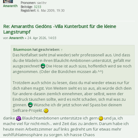
Pronomen:
sie/ihr
Amaranth
Beiträge:
3233
Registriert:
6. Mai 2009, 19:30
Re: Amaranths Gedöns -Villa Kunterbunt für die kleine
Langstrumpf
von
Amaranth
» 24. Apr 2026, 14:03
Bluemoon
hat geschrieben:
↑
Das Notfallset sieht (mal wieder) sehr professionell aus. Und dass
du die Mädels in ihren Blaulicht-Ambitionen unterstützt, gefällt mir
ausgezeichnet!
Die Hose ist auch süss, hoffentlich wird sie noch
angenommen. (Oder die Bündchen müssen ab.^^)
Trotzdem auch schön zu lesen, dass du mal wieder etwas nur für
dich nähen magst. Von Weitem sieht es so aus, als würde dich dein
für-andere-dasein ziemlich einnehmen, aber selbst, wenn der
Eindruck täuschen sollte, wird es nicht schaden, sich mal was zu
gönnen.
Wünsche ich dir jetzt schon viel Spass bei deinem
Selfcare-Projekt.
danke
Blaulichtambitionen unterstütze ich gern
und ja, ich
mache viel für nicht-mich... wird Zeit das zu ändern. Darum habe ich
heute mein Arbeitszimmer auf links gedreht um für etwas mehr
wohlfühlatmosphäre zu sorgen. Ich hasse Chaos