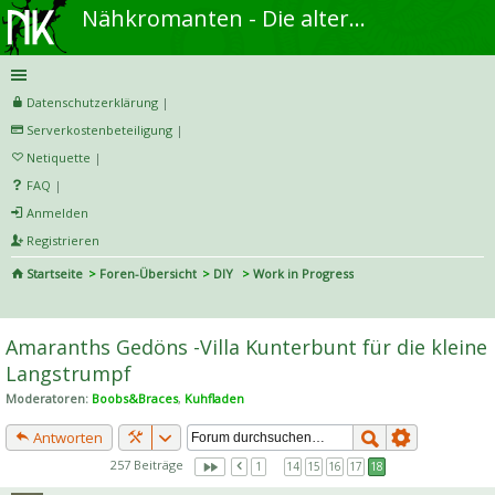
Nähkromanten - Die alternative Näh- und DIY-Community
Datenschutzerklärung
|
Serverkostenbeteiligung
|
Netiquette
|
FAQ
|
Anmelden
Registrieren
Startseite
Foren-Übersicht
DIY
Work in Progress
S
uc
Amaranths Gedöns -Villa Kunterbunt für die kleine
he
Langstrumpf
Moderatoren:
Boobs&Braces
,
Kuhfladen
Antworten
257 Beiträge
1
…
14
15
16
17
18