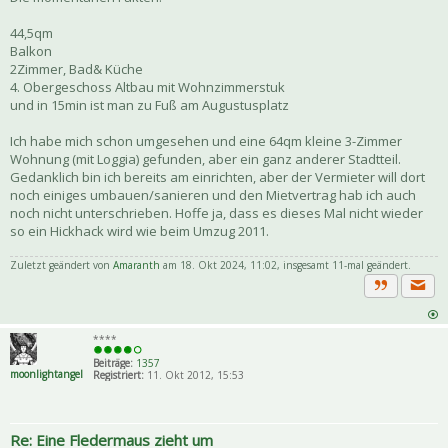
44,5qm
Balkon
2Zimmer, Bad& Küche
4. Obergeschoss Altbau mit Wohnzimmerstuk
und in 15min ist man zu Fuß am Augustusplatz
Ich habe mich schon umgesehen und eine 64qm kleine 3-Zimmer
Wohnung (mit Loggia) gefunden, aber ein ganz anderer Stadtteil.
Gedanklich bin ich bereits am einrichten, aber der Vermieter will dort
noch einiges umbauen/sanieren und den Mietvertrag hab ich auch
noch nicht unterschrieben. Hoffe ja, dass es dieses Mal nicht wieder
so ein Hickhack wird wie beim Umzug 2011.
Zuletzt geändert von
Amaranth
am 18. Okt 2024, 11:02, insgesamt 11-mal geändert.
Priva
Zitat
****
Beiträge:
1357
moonlightangel
Registriert:
11. Okt 2012, 15:53
Re: Eine Fledermaus zieht um