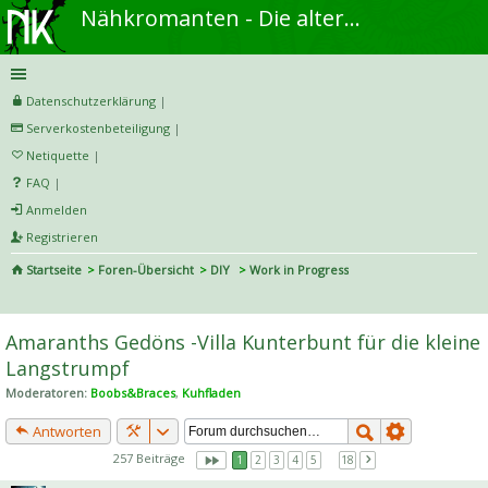
Nähkromanten - Die alternative Näh- und DIY-Community
Datenschutzerklärung
|
Serverkostenbeteiligung
|
Netiquette
|
FAQ
|
Anmelden
Registrieren
Startseite
Foren-Übersicht
DIY
Work in Progress
S
uc
Amaranths Gedöns -Villa Kunterbunt für die kleine
he
Langstrumpf
Moderatoren:
Boobs&Braces
,
Kuhfladen
Antworten
257 Beiträge
1
2
3
4
5
…
18