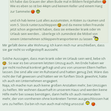
Ich habe das Grauen der alten Bude mal in Bildern festgehalten
Wie es eben so ist bei 44qm und keinem Keller und einem Hang
zur Sammelei
und ich hab keine Lust alles auszumisten, in Kisten zu räumen und
vom 5. Stock runterzuschleppen
und da meine tollen Freunde
jetzt schon angemerkt haben, dass sie entweder krank oder im
Urlaub sein werden... überlege ich zumindest die Möbel von
einem Unternehmen schleppen/transportieren zu lassen
Mir gefällt deine alte Wohnung. Ich kann mich nur anschließen, dass
sie gar nicht so vollgestopft aussieht.
Solche Aussagen, dass man krank oder im Urlaub sein wird, liebe ich
. So war es bei unserem letzten Umzug auch. Am Ende haben wir
gar nicht nochmal konkret gefragt und uns von unseren Eltern helfen
lassen. Die sind alle vier im Ruhstand und hatten genug Zeit. Wäre das
nicht der Fall gewesen und hätten wir im fünften Stock gewohnt, hätte
ich auch ein Unternehmen engagiert.
Naja, ich mache nun auch keine großen Anstalten mehr, bei Umzügen
zu helfen. Wir wohnen dauerhaft in unserem Haus und werden keine
Hilfe mehr bei sowas benötigen, dann helfe ich auch niemandem
mehr, der von vornherein ohne konkreten Termin ausgeschlossen hat
uns zu helfen. Da bin ich nun auch mal richtig unsozial
.