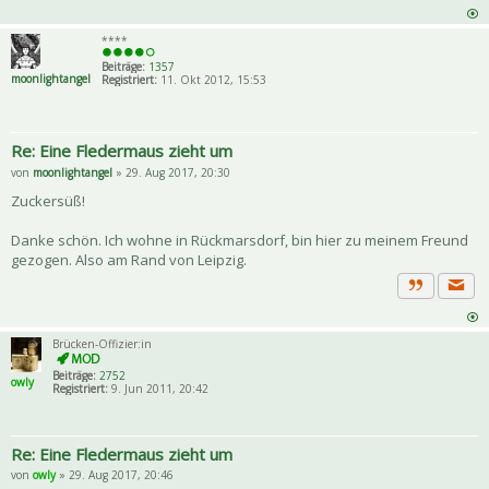
Zitat
****
Beiträge:
1357
moonlightangel
Registriert:
11. Okt 2012, 15:53
Re: Eine Fledermaus zieht um
von
moonlightangel
» 29. Aug 2017, 20:30
Zuckersüß!
Danke schön. Ich wohne in Rückmarsdorf, bin hier zu meinem Freund
gezogen. Also am Rand von Leipzig.
Priva
Zitat
Brücken-Offizier:in
Beiträge:
2752
owly
Registriert:
9. Jun 2011, 20:42
Re: Eine Fledermaus zieht um
von
owly
» 29. Aug 2017, 20:46