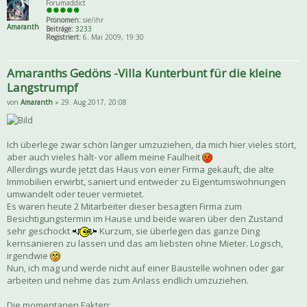
Forumaddict
Pronomen:
sie/ihr
Amaranth
Beiträge:
3233
Registriert:
6. Mai 2009, 19:30
Amaranths Gedöns -Villa Kunterbunt für die kleine
Langstrumpf
von
Amaranth
» 29. Aug 2017, 20:08
Ich überlege zwar schön länger umzuziehen, da mich hier vieles stört,
aber auch vieles hält- vor allem meine Faulheit
Allerdings wurde jetzt das Haus von einer Firma gekauft, die alte
Immobilien erwirbt, saniert und entweder zu Eigentumswohnungen
umwandelt oder teuer vermietet.
Es waren heute 2 Mitarbeiter dieser besagten Firma zum
Besichtigungstermin im Hause und beide waren über den Zustand
sehr geschockt
Kurzum, sie überlegen das ganze Ding
kernsanieren zu lassen und das am liebsten ohne Mieter. Logisch,
irgendwie
Nun, ich mag und werde nicht auf einer Baustelle wohnen oder gar
arbeiten und nehme das zum Anlass endlich umzuziehen.
Die momentanen Fakten: