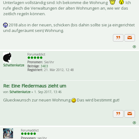
Unterlagen vollständig sind: Ich bekomme die Wohnung
Ich
rufe gleich die Verwaltungen der alten Wohnungen an, wie wir das
zeitlich regeln können.
2018 also in der neuen, schicken (bis dahin sollte sie ja eingerichtet
und aufgeräumt sein) Wohnung.
Priva
Zitat
Forumaddict
Pronomen:
Sie/ihr
Schattenkatze
Beiträge:
3403
Registriert:
21. Mär 2012, 12:48
Re: Eine Fledermaus zieht um
von
Schattenkatze
» 1. Sep 2017, 13:46
Glueckwunsch zur neuen Wohnung
Das wird bestimmt gut!
Priva
Zitat
Forumaddict
Pronomen:
sie/ihr