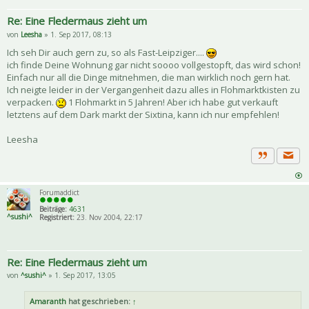
Re: Eine Fledermaus zieht um
von
Leesha
» 1. Sep 2017, 08:13
Ich seh Dir auch gern zu, so als Fast-Leipziger....
ich finde Deine Wohnung gar nicht soooo vollgestopft, das wird schon!
Einfach nur all die Dinge mitnehmen, die man wirklich noch gern hat.
Ich neigte leider in der Vergangenheit dazu alles in Flohmarktkisten zu
verpacken.
1 Flohmarkt in 5 Jahren! Aber ich habe gut verkauft
letztens auf dem Dark markt der Sixtina, kann ich nur empfehlen!
Leesha
Priva
Zitat
Forumaddict
Beiträge:
4631
^sushi^
Registriert:
23. Nov 2004, 22:17
Re: Eine Fledermaus zieht um
von
^sushi^
» 1. Sep 2017, 13:05
Amaranth
hat geschrieben:
↑