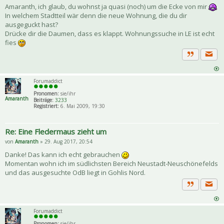
Amaranth, ich glaub, du wohnst ja quasi (noch) um die Ecke von mir
In welchem Stadtteil wär denn die neue Wohnung, die du dir
ausgeguckt hast?
Drücke dir die Daumen, dass es klappt. Wohnungssuche in LE ist echt
fies
Priva
Zitat
Forumaddict
Pronomen:
sie/ihr
Amaranth
Beiträge:
3233
Registriert:
6. Mai 2009, 19:30
Re: Eine Fledermaus zieht um
von
Amaranth
» 29. Aug 2017, 20:54
Danke! Das kann ich echt gebrauchen
Momentan wohn ich im südlichsten Bereich Neustadt-Neuschönefelds
und das ausgesuchte OdB liegt in Gohlis Nord.
Priva
Zitat
Forumaddict
Pronomen:
sie/ihr