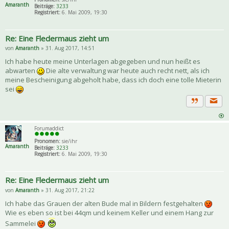
Amaranth
Beiträge:
3233
Registriert:
6. Mai 2009, 19:30
Re: Eine Fledermaus zieht um
von
Amaranth
» 31. Aug 2017, 14:51
Ich habe heute meine Unterlagen abgegeben und nun heißt es
abwarten
Die alte verwaltung war heute auch recht nett, als ich
meine Bescheinigung abgeholt habe, dass ich doch eine tolle Mieterin
sei
Priva
Zitat
Forumaddict
Pronomen:
sie/ihr
Amaranth
Beiträge:
3233
Registriert:
6. Mai 2009, 19:30
Re: Eine Fledermaus zieht um
von
Amaranth
» 31. Aug 2017, 21:22
Ich habe das Grauen der alten Bude mal in Bildern festgehalten
Wie es eben so ist bei 44qm und keinem Keller und einem Hang zur
Sammelei