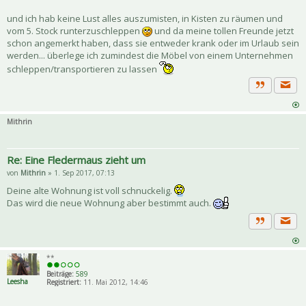
und ich hab keine Lust alles auszumisten, in Kisten zu räumen und
vom 5. Stock runterzuschleppen
und da meine tollen Freunde jetzt
schon angemerkt haben, dass sie entweder krank oder im Urlaub sein
werden... überlege ich zumindest die Möbel von einem Unternehmen
schleppen/transportieren zu lassen
Priva
Zitat
Mithrin
Re: Eine Fledermaus zieht um
von
Mithrin
» 1. Sep 2017, 07:13
Deine alte Wohnung ist voll schnuckelig.
Das wird die neue Wohnung aber bestimmt auch.
Priva
Zitat
**
Beiträge:
589
Leesha
Registriert:
11. Mai 2012, 14:46