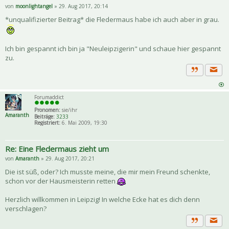
von
moonlightangel
» 29. Aug 2017, 20:14
*unqualifizierter Beitrag* die Fledermaus habe ich auch aber in grau.
Ich bin gespannt ich bin ja "Neuleipzigerin" und schaue hier gespannt
zu.
Priva
Zitat
Forumaddict
Pronomen:
sie/ihr
Amaranth
Beiträge:
3233
Registriert:
6. Mai 2009, 19:30
Re: Eine Fledermaus zieht um
von
Amaranth
» 29. Aug 2017, 20:21
Die ist süß, oder? Ich musste meine, die mir mein Freund schenkte,
schon vor der Hausmeisterin retten
Herzlich willkommen in Leipzig! In welche Ecke hat es dich denn
verschlagen?
Priva