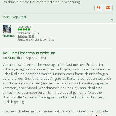
Ich drücke dir die Daumen für die neue Wohnung!
Priva
Zitat
Mein Livejournal
Forumaddict
Pronomen:
sie/ihr
Amaranth
Beiträge:
3233
Registriert:
6. Mai 2009, 19:30
Re: Eine Fledermaus zieht um
von
Amaranth
» 1. Sep 2017, 13:41
Vor allem schüren solche Aussagen (die laut meinem Freund, im
Scherz gesagt worden seien) meine Ängste, dass ich am Ende mit dem
Scheiß alleine dastehen werde. Meinen Vater kann ich nicht fragen,
da er u.a. der Grund für diese Ängste ist. Kartons schleppen würd ich
zur Not alleine schaffen (und an meine absolute Belastungsgrenze
kommen), aber Möbel (Waschmaschine und Co) kann ich alleine
einfach nicht transportieren. Ich finde das allgemeine "brauche
Umzugshilfe" schon schwierig genug über die Lippen zu bringen,
ehrlich gesagt.
Btw, hab ich eben mit der neuen pot. Verwaltung telefoniert, ob alle