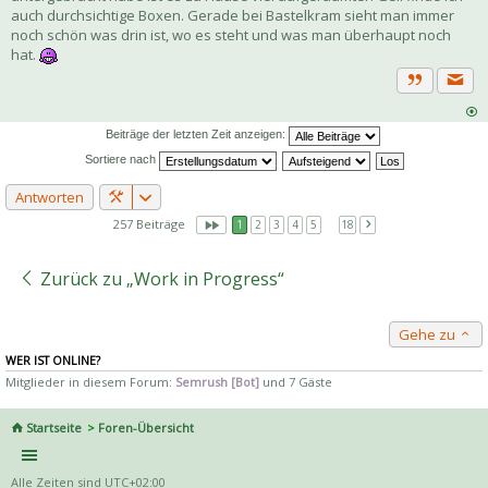
auch durchsichtige Boxen. Gerade bei Bastelkram sieht man immer
noch schön was drin ist, wo es steht und was man überhaupt noch
hat.
Priva
Zitat
Beiträge der letzten Zeit anzeigen:
Sortiere nach
Antworten
257 Beiträge
1
2
3
4
5
…
18
Zurück zu „Work in Progress“
Gehe zu
WER IST ONLINE?
Mitglieder in diesem Forum:
Semrush [Bot]
und 7 Gäste
Startseite
Foren-Übersicht
Alle Zeiten sind
UTC+02:00