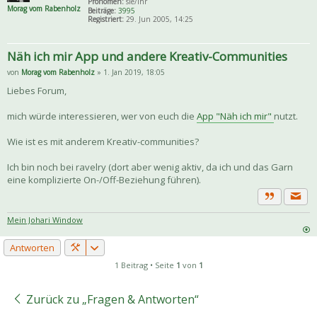
Pronomen:
sie/ihr
Morag vom Rabenholz
Beiträge:
3995
Registriert:
29. Jun 2005, 14:25
Näh ich mir App und andere Kreativ-Communities
von
Morag vom Rabenholz
» 1. Jan 2019, 18:05
Liebes Forum,
mich würde interessieren, wer von euch die
App "Näh ich mir"
nutzt.
Wie ist es mit anderem Kreativ-communities?
Ich bin noch bei ravelry (dort aber wenig aktiv, da ich und das Garn
eine komplizierte On-/Off-Beziehung führen).
Priva
Zitat
Mein Johari Window
Antworten
1 Beitrag • Seite
1
von
1
Zurück zu „Fragen & Antworten“