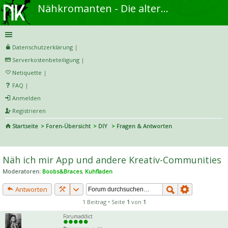
Nähkromanten - Die alternative Näh- und DIY-Community
Datenschutzerklärung
|
Serverkostenbeteiligung
|
Netiquette
|
FAQ
|
Anmelden
Registrieren
Startseite
Foren-Übersicht
DIY
Fragen & Antworten
S
uc
Näh ich mir App und andere Kreativ-Communities
he
Moderatoren:
Boobs&Braces
,
Kuhfladen
Antworten
1 Beitrag • Seite
1
von
1
Forumaddict