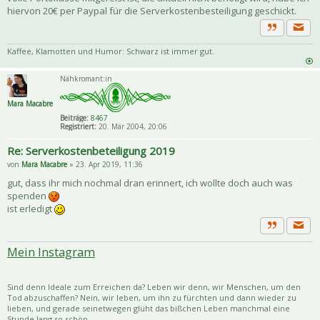
hiervon 20€ per Paypal für die Serverkostenbesteiligung geschickt.
Priva
Zitat
Kaffee, Klamotten und Humor: Schwarz ist immer gut.
Nähkromant:in
Mara Macabre
Beiträge:
8467
Registriert:
20. Mär 2004, 20:06
Re: Serverkostenbeteiligung 2019
von
Mara Macabre
» 23. Apr 2019, 11:36
gut, dass ihr mich nochmal dran erinnert, ich wollte doch auch was
spenden
ist erledigt
Priva
Zitat
Mein Instagram
Sind denn Ideale zum Erreichen da? Leben wir denn, wir Menschen, um den
Tod abzuschaffen? Nein, wir leben, um ihn zu fürchten und dann wieder zu
lieben, und gerade seinetwegen glüht das bißchen Leben manchmal eine
Stunde lang so schön.