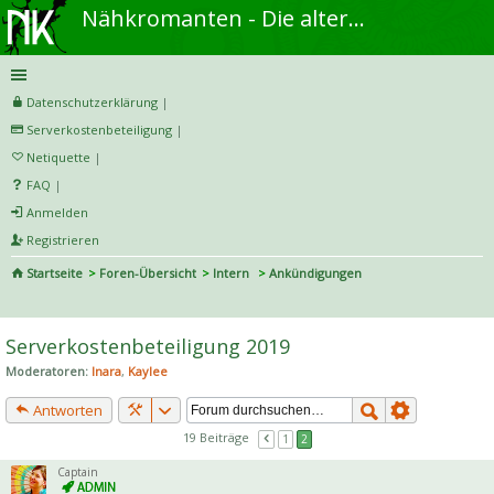
Nähkromanten - Die alternative Näh- und DIY-Community
Datenschutzerklärung
|
Serverkostenbeteiligung
|
Netiquette
|
FAQ
|
Anmelden
Registrieren
Startseite
Foren-Übersicht
Intern
Ankündigungen
S
uc
Serverkostenbeteiligung 2019
he
Moderatoren:
Inara
,
Kaylee
Antworten
19 Beiträge
1
2
Captain