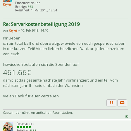
Pronomen:
sie/ihr
Kaylee
Beiträge:
653
Registriert:
1. Mai 2015, 12:54
Re: Serverkostenbeteiligung 2019
von
Kaylee
» 10. Feb 2019, 14:10
Ihr Lieben!
ich bin total baff und überwältigt wieviele von euch gespendet haben
in der kurzen Zeit! Vielen lieben herzlichen Dank an jeden einzelnen
von euch.
Inzwischen belaufen sich die Spenden auf
461.66€
damit ist das gesamte nächste Jahr vorfinanziert und ein teil vom
nächsten Jahr! Ihr seid einfach der Wahnsinn!
Vielen Dank für euer Vertrauen!
Priva
Zitat
Captain der nähkromantischen Raumstation.
Forumaddict
Beiträge:
4631