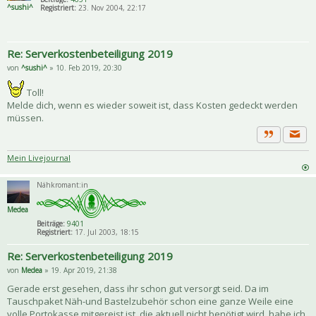
^sushi^
Registriert:
23. Nov 2004, 22:17
Re: Serverkostenbeteiligung 2019
von
^sushi^
» 10. Feb 2019, 20:30
Toll!
Melde dich, wenn es wieder soweit ist, dass Kosten gedeckt werden
müssen.
Priva
Zitat
Mein Livejournal
Nähkromant:in
Medea
Beiträge:
9401
Registriert:
17. Jul 2003, 18:15
Re: Serverkostenbeteiligung 2019
von
Medea
» 19. Apr 2019, 21:38
Gerade erst gesehen, dass ihr schon gut versorgt seid. Da im
Tauschpaket Näh-und Bastelzubehör schon eine ganze Weile eine
volle Portokasse mitgereist ist, die aktuell nicht benötigt wird, habe ich