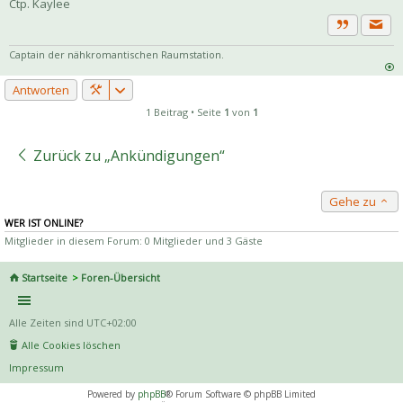
Ctp. Kaylee
Priva
Zitat
Captain der nähkromantischen Raumstation.
Antworten
1 Beitrag • Seite
1
von
1
Zurück zu „Ankündigungen“
Gehe zu
WER IST ONLINE?
Mitglieder in diesem Forum: 0 Mitglieder und 3 Gäste
Startseite
Foren-Übersicht
Alle Zeiten sind
UTC+02:00
Alle Cookies löschen
Impressum
Powered by
phpBB
® Forum Software © phpBB Limited