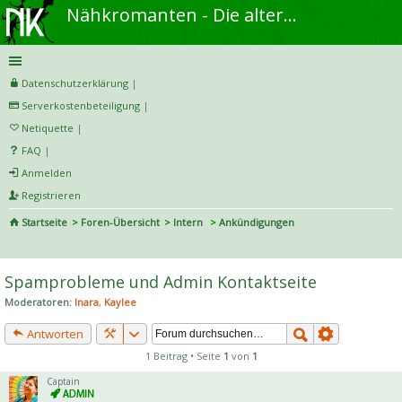
Nähkromanten - Die alternative Näh- und DIY-Community
Datenschutzerklärung
|
Serverkostenbeteiligung
|
Netiquette
|
FAQ
|
Anmelden
Registrieren
Startseite
Foren-Übersicht
Intern
Ankündigungen
S
uc
Spamprobleme und Admin Kontaktseite
he
Moderatoren:
Inara
,
Kaylee
Antworten
1 Beitrag • Seite
1
von
1
Captain