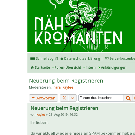
Schnellzugriff
Datenschutzerklärung
|
Serverkostenbe
Startseite
Foren-Übersicht
Intern
Ankündigungen
Neuerung beim Registrieren
Moderatoren:
Inara
,
Kaylee
Antworten
Neuerung beim Registrieren
von
Kaylee
» 28. Aug 2019, 16:32
Ihr lieben,
da wir aktuell wieder einiges an SPAM bekommen habe ic