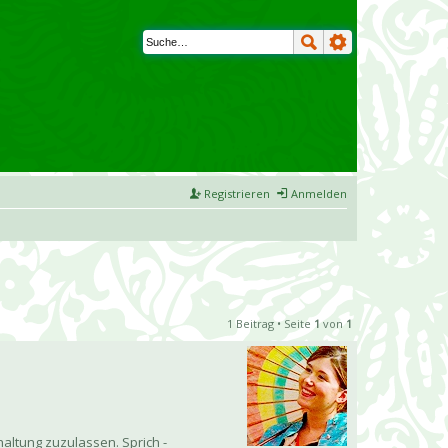
Registrieren
Anmelden
1 Beitrag • Seite
1
von
1
altung zuzulassen. Sprich -