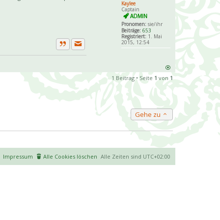
Kaylee
Captain
Pronomen:
sie/ihr
Beiträge:
653
Registriert:
1. Mai
2015, 12:54
Private Nachricht senden
Zitat
1 Beitrag • Seite
1
von
1
Gehe zu
Impressum
Alle Cookies löschen
Alle Zeiten sind
UTC+02:00