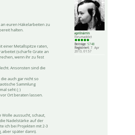
n an euren Häkelarbeiten zu
ereit halten.
aprilnärrin
Forumaddict
Beiträge:
5748
 einer Metallspitze raten,
Registriert:
7. Apr
rarbeitet (scharfe Grate an
2013, 01:57
brechen, wenn ihr zu fest
hlecht. Ansonsten sind die
die auch gar nicht so
chaotische Sammlung
al seht (; )
vor Ort beraten lassen.
 Wolle aussucht, schaut,
die Nadelstärke auf der
 ich bei Projekten mit 2-3
, aber später dann).