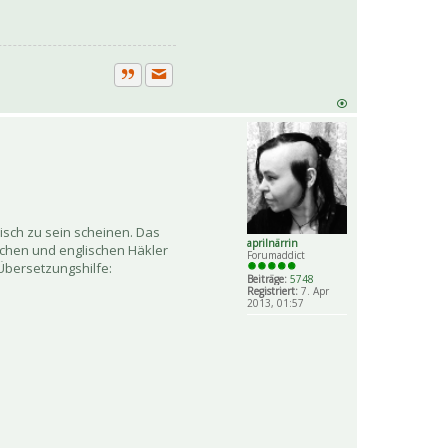
Private Nachricht senden
Zitat
lisch zu sein scheinen. Das
aprilnärrin
ischen und englischen Häkler
Forumaddict
 Übersetzungshilfe:
Beiträge:
5748
Registriert:
7. Apr
2013, 01:57