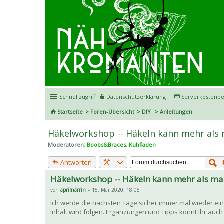
Schnellzugriff
Datenschutzerklärung
|
Serverkostenbe
Startseite
Foren-Übersicht
DIY
Anleitungen
Häkelworkshop -- Häkeln kann mehr als 
Moderatoren:
Boobs&Braces
,
Kuhfladen
Antworten
Häkelworkshop -- Häkeln kann mehr als ma
von
aprilnärrin
» 15. Mär 2020, 18:05
Ich werde die nächsten Tage sicher immer mal wieder ein
Inhalt wird folgen. Ergänzungen und Tipps könnt ihr auch 