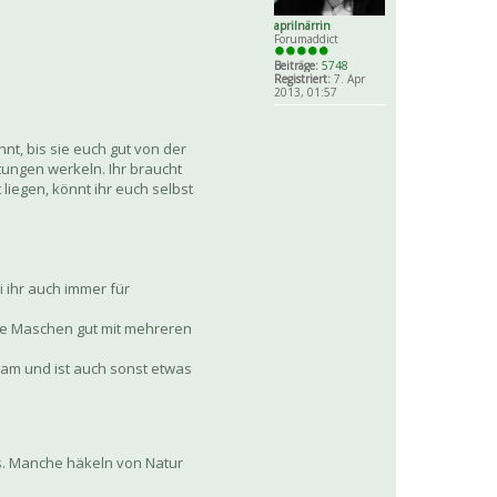
aprilnärrin
Forumaddict
Beiträge:
5748
Registriert:
7. Apr
2013, 01:57
nt, bis sie euch gut von der
ungen werkeln. Ihr braucht
iegen, könnt ihr euch selbst
i ihr auch immer für
die Maschen gut mit mehreren
gsam und ist auch sonst etwas
s. Manche häkeln von Natur