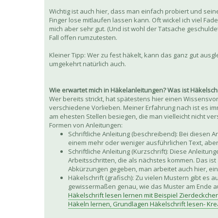
Wichtig ist auch hier, dass man einfach probiert und sein
Finger lose mitlaufen lassen kann. Oft wickel ich viel Fad
mich aber sehr gut. (Und ist wohl der Tatsache geschulde
Fall offen rumzutesten.
Kleiner Tipp: Wer zu fest häkelt, kann das ganz gut ausg
umgekehrt natürlich auch.
Wie erwartet mich in Häkelanleitungen? Was ist Häkelschr
Wer bereits strickt, hat spätestens hier einen Wissensv
verschiedene Vorlieben. Meiner Erfahrung nach ist es imme
am ehesten Stellen besiegen, die man vielleicht nicht ver
Formen von Anleitungen:
Schriftliche Anleitung (beschreibend): Bei diese
einem mehr oder weniger ausführlichen Text, aber a
Schriftliche Anleitung (Kurzschrift): Diese Anlei
Arbeitsschritten, die als nächstes kommen. Das ist
Abkürzungen gegeben, man arbeitet auch hier, ein
Häkelschrift (grafisch): Zu vielen Mustern gibt es
gewissermaßen genau, wie das Muster am Ende 
Häkelschrift lesen lernen mit Beispiel Zierdeckche
Häkeln lernen, Grundlagen Häkelschrift lesen- Kre