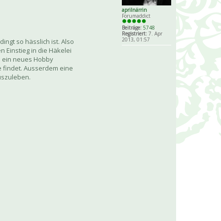
aprilnärrin
Forumaddict
Beiträge:
5748
Registriert:
7. Apr
2013, 01:57
ngt so hässlich ist. Also
 Einstieg in die Häkelei
in ein neues Hobby
te findet. Ausserdem eine
uszuleben.