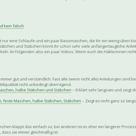
nd kein falsch
 nur eine Schlaufe und ein paar Basismaschen, die ihr ein wenig üben kön
äbchen und Stäbchen könnt ihr schon sehr viele anfängertaugliche Anleit
ln. Im Folgenden also ein paar Videos. Wenn euch die Häklerinnen nicht l
 immer gut und verständlich. Fast alle (wenn nicht alle) Anleitungen sind be
ildqualität nicht unbedingt überragend.
 Maschen, halbe Stäbchen und Stäbchen
-- Erklärt sehr langsam und zeigt 
n, feste Maschen, halbe Stäbchen, Stäbchen
-- Zeigt es nicht ganz so lan
chen klappt das einfach so, bei anderen ist es eher ein längerer Prozes
l, dass sie immer gleichmäßig ist.