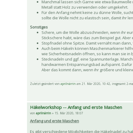
Manchmal lassen sich Garne wie etwa Baumwolle ni
Metall statt Holz zu verwenden oder umgekehrt.
Für den Anfang nehmt keine zu dünne Wolle, sucht vi
sollte die Wolle nicht zu elastisch sein, damit ihr 
Sonstiges
Schere, um die Wolle abzuschneiden, wenn ihr eure 
Stickschere habt, wäre das zum Beispiel gut. Abe
Stopfnadel ohne Spitze. Damit vernäht man dann, w
Auch beim Häkeln können Maschenmarkierer hilfreic
wie Sicherheitsnadeln öffnen, so kann man sie in
Stecknadeln und ggf. eine Spannunterlage. Manc
handwarmen Entspannungsbad aufspannt. Dafür n
Aber das kommt dann, wenn ihr größere und kleiner
Zuletzt geändert von
aprilnärrin
am 21. Mär 2020, 10:42, insgesamt 2-ma
Häkelworkshop -- Anfang und erste Maschen
von
aprilnärrin
» 15. Mär 2020, 18:07
Anfang und erste Maschen
Es gibt verschiedene Möglichkeiten die Häkelnadel zu hal