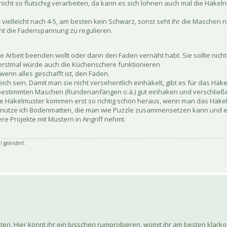
cht so flutschig verarbeiten, da kann es sich lohnen auch mal die Häkel
elleicht nach 4-5, am besten kein Schwarz, sonst seht ihr die Maschen nich
lernt die Fadenspannung zu regulieren.
Arbeit beenden wollt oder dann den Faden vernäht habt. Sie sollte nicht zu
r erstmal würde auch die Küchenschere funktionieren
enn alles geschafft ist, den Faden.
h sein. Damit man sie nicht versehentlich einhäkelt, gibt es für das Hä
 bestimmten Maschen (Rundenanfängen o.ä.) gut einhaken und verschließen
he Häkelmuster kommen erst so richtig schön heraus, wenn man das Häke
utze ich Bodenmatten, die man wie Puzzle zusammensetzen kann und e
e Projekte mit Mustern in Angriff nehmt.
l geändert.
ten. Hier könnt ihr ein bisschen rumprobieren, womit ihr am besten klark