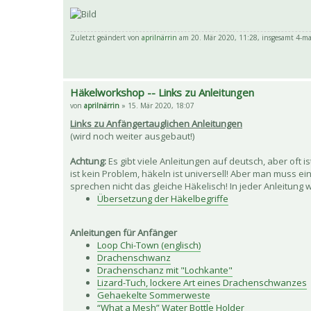
Zuletzt geändert von
aprilnärrin
am 20. Mär 2020, 11:28, insgesamt 4-ma
Häkelworkshop -- Links zu Anleitungen
von
aprilnärrin
» 15. Mär 2020, 18:07
Links zu Anfängertauglichen Anleitungen
(wird noch weiter ausgebaut!)
Achtung:
Es gibt viele Anleitungen auf deutsch, aber oft 
ist kein Problem, häkeln ist universell! Aber man muss e
sprechen nicht das gleiche Häkelisch! In jeder Anleitung 
Übersetzung der Häkelbegriffe
Anleitungen für Anfänger
Loop Chi-Town (englisch)
Drachenschwanz
Drachenschanz mit "Lochkante"
Lizard-Tuch, lockere Art eines Drachenschwanzes
Gehaekelte Sommerweste
“What a Mesh” Water Bottle Holder