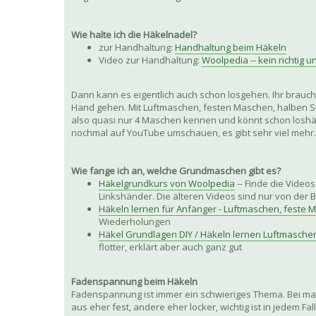
Wie halte ich die Häkelnadel?
zur Handhaltung:
Handhaltung beim Häkeln
Video zur Handhaltung:
Woolpedia -- kein richtig u
Dann kann es eigentlich auch schon losgehen. Ihr braucht
Hand gehen. Mit Luftmaschen, festen Maschen, halben St
also quasi nur 4 Maschen kennen und könnt schon loshäke
nochmal auf YouTube umschauen, es gibt sehr viel mehr.
Wie fange ich an, welche Grundmaschen gibt es?
Häkelgrundkurs von Woolpedia
-- Finde die Videos
Linkshänder. Die älteren Videos sind nur von der B
Häkeln lernen für Anfänger - Luftmaschen, feste
Wiederholungen
Häkel Grundlagen DIY / Häkeln lernen Luftmasche
flotter, erklärt aber auch ganz gut
Fadenspannung beim Häkeln
Fadenspannung ist immer ein schwieriges Thema. Bei man
aus eher fest, andere eher locker, wichtig ist in jedem Fal