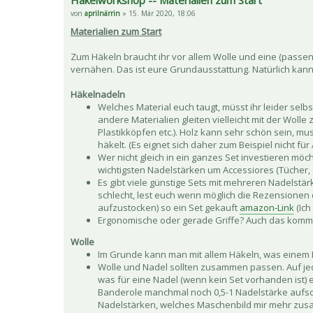
von
aprilnärrin
» 15. Mär 2020, 18:06
Materialien zum Start
Zum Häkeln braucht ihr vor allem Wolle und eine (passe
vernähen. Das ist eure Grundausstattung. Natürlich kann 
Häkelnadeln
Welches Material euch taugt, müsst ihr leider selb
andere Materialien gleiten vielleicht mit der Woll
Plastikköpfen etc.). Holz kann sehr schön sein, mus
häkelt. (Es eignet sich daher zum Beispiel nicht für
Wer nicht gleich in ein ganzes Set investieren möch
wichtigsten Nadelstärken um Accessiores (Tücher, Scha
Es gibt viele günstige Sets mit mehreren Nadelstä
schlecht, lest euch wenn möglich die Rezensionen
aufzustocken) so ein Set gekauft
amazon-Link
(Ich
Ergonomische oder gerade Griffe? Auch das kommt s
Wolle
Im Grunde kann man mit allem Häkeln, was einem Fa
Wolle und Nadel sollten zusammen passen. Auf jed
was für eine Nadel (wenn kein Set vorhanden ist)
Banderole manchmal noch 0,5-1 Nadelstärke aufschl
Nadelstärken, welches Maschenbild mir mehr zusagt 