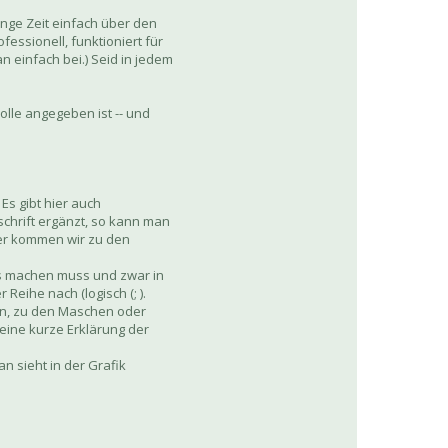
ange Zeit einfach über den
fessionell, funktioniert für
n einfach bei.) Seid in jedem
olle angegeben ist -- und
Es gibt hier auch
lschrift ergänzt, so kann man
Aber kommen wir zu den
es machen muss und zwar in
eihe nach (logisch (; ).
gen, zu den Maschen oder
 eine kurze Erklärung der
n sieht in der Grafik