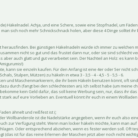
nde) Häkelnadel. Achja, und eine Schere, sowie eine Stopfnadel, um Fäde
man sich noch mehr Schnickschnack holen, aber diese 4 Dinge solltet ihr b
st herausfinden. Bei günstigen Häkelnadeln würde ich immer zu welchen mit
e zusammen nicht so gut und das frustet dann nur, oder sie sind schlecht ve
s aber auch glatt und gut verarbeitet sein. Der Nachteil an Holz: es kann 
 Amigurumis!)
te, kann sie einzeln kaufen. Für den Anfang ist eine 4er oder 5er nicht sc
ls, Stulpen, Mützen) zu häkeln in etwa 3 - 3,5 - 4 - 4,5 - 5 - 5,5 - 6.
rken und Maschenmarkierern, die ihr beim Häkeln benutzen könnt, oft sind 
 dazu durch (fangt bei den schlechtesten an). Ich selbst habe (um meine 
 bekomme kein Geld dafür, das soll keine Werbung sein, nur, dass ihr das m
tark auf eure Vorlieben an. Eventuell könnt ihr euch in einem Wollladen 
den ähnelt und reißfest ist (;
er Wollbanderole ist die Nadelstärke angegeben, wenn ihr euch also eine
 euch zur Verfügung steht. Wenn man locker häkeln möchte, kann man auf 
agen. Oder entsprechend abziehen, wenn es fester werden soll. Oft teste
(das ist für das reine Erlernen der Maschen jetzt aber noch nicht wichtig