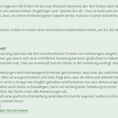
en eigenen Stil findet. Ich bin zum Beispiel niemand, der den Faden über l
en um meinen linken Zeigefinger und "arbeite ihn ab". Das ist nicht sehr pro
t, dass ich schon im Kindergarten häkeln lernte, manche Sachen behält ma
leichen, indem er immer eher eine höhere Nadelstärke nimmt, als für die W
ift?
orsprung, wie man mit den verschiedenen Formen von Anleitungen umgeht. 
r gut, wenn sich eine schriftliche Anleitung mit einer grafischen in Häke
standen hat, oder wo eventuell mal ein Fehler in der Anleitung vorliegt. 
n Anleitungen wird überwiegend konkrekt geschrieben, was man als nächst
lles ist ausgeschrieben und man folgt dem, was da steht und arbeitet der R
tungen sind so knapp wie möglich gehalten und bestehen nur aus Abkürzun
 aber auch leicht zu bewältigen, denn am Anfang jeder Anleitung ist immer
fach der Reihe nach alle Anweisungen ab.
 auch eine grafische Darstellung. Jede Masche hat ihr eigenes Symbol und ma
aussehen muss.
n
ativ mit täschwerk