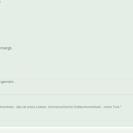
n
terwegs
 geändert.
enheit - das ist mein Leben. Unmenschliche Vollkommenheit - mein Tod."