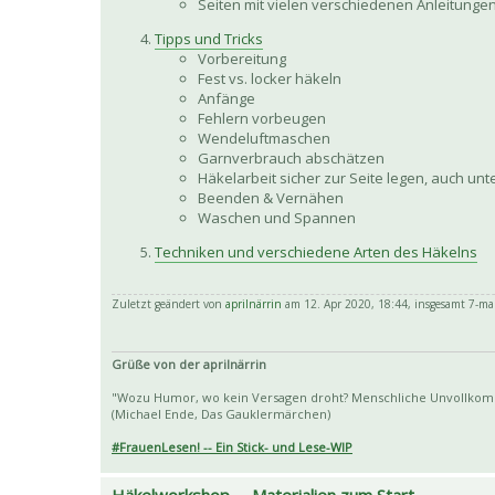
Seiten mit vielen verschiedenen Anleitunge
Tipps und Tricks
Vorbereitung
Fest vs. locker häkeln
Anfänge
Fehlern vorbeugen
Wendeluftmaschen
Garnverbrauch abschätzen
Häkelarbeit sicher zur Seite legen, auch un
Beenden & Vernähen
Waschen und Spannen
Techniken und verschiedene Arten des Häkelns
Zuletzt geändert von
aprilnärrin
am 12. Apr 2020, 18:44, insgesamt 7-mal
Grüße von der aprilnärrin
"Wozu Humor, wo kein Versagen droht? Menschliche Unvollkomm
(Michael Ende, Das Gauklermärchen)
#FrauenLesen! -- Ein Stick- und Lese-WIP
Häkelworkshop -- Materialien zum Start