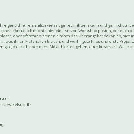
eigentlich eine ziemlich vielseitige Technik sein kann und gar nicht unbedi
neignen könnte. Ich möchte hier eine Art von Workshop posten, der euch den
Kursleiter, aber oft schreckt einen einfach das Überangebot davon ab, sich 
r, was ihr an Materialien braucht und wo ihr gute Infos und erste Projek
en gibt, die euch noch mehr Möglichkeiten geben, euch kreativ mit Wolle a
t es?
ist Häkelschrift?
ng