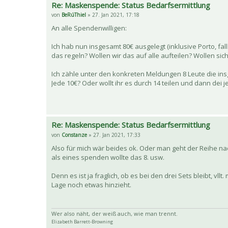
Re: Maskenspende: Status Bedarfsermittlung
von
BeRúThiel
» 27. Jan 2021, 17:18
An alle Spendenwilligen:
Ich hab nun insgesamt 80€ ausgelegt (inklusive Porto, fal
das regeln? Wollen wir das auf alle aufteilen? Wollen si
Ich zähle unter den konkreten Meldungen 8 Leute die insg
Jede 10€? Oder wollt ihr es durch 14 teilen und dann dei 
Re: Maskenspende: Status Bedarfsermittlung
von
Constanze
» 27. Jan 2021, 17:33
Also für mich wär beides ok. Oder man geht der Reihe na
als eines spenden wollte das 8. usw.
Denn es ist ja fraglich, ob es bei den drei Sets bleibt, v
Lage noch etwas hinzieht.
Wer also näht, der weiß auch, wie man trennt.
Elizabeth Barrett-Browning