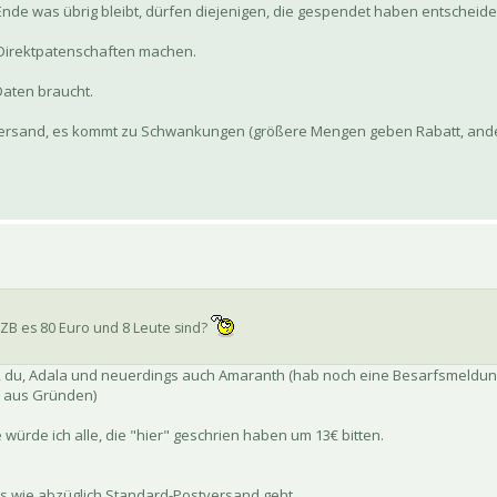
m Ende was übrig bleibt, dürfen diejenigen, die gespendet haben entscheide
 Direktpatenschaften machen.
Daten braucht.
ive Versand, es kommt zu Schwankungen (größere Mengen geben Rabatt, and
EZB es 80 Euro und 8 Leute sind?
, du, Adala und neuerdings auch Amaranth (hab noch eine Besarfsmeldun
26, aus Gründen)
ürde ich alle, die "hier" geschrien haben um 13€ bitten.
s wie abzüglich Standard-Postversand geht