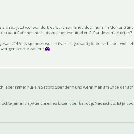
ls sich da jetzt wer wundert, es waren am Ende doch nur 3 im Moment) und b
ch ein paar Patinnen noch bis zu einer eventuellen 2. Runde zurückhalten?
esamt 14 Sets spenden wollen (was ich großartig finde, sich aber wohl ehe
jeweiligen Anteile zahlen?
ch, aber immer nur ein Set pro Spenderin und wenn man am Ende der acht is
llt. möchte jemand später um eines bitten oder benötigt Nachschub. Ist ja do