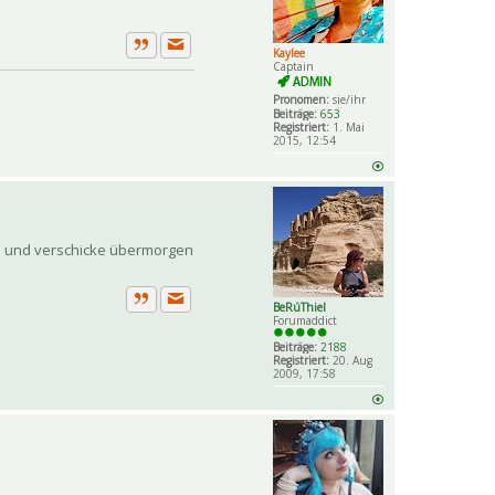
Kaylee
Private Nachricht senden
Zitat
Captain
Pronomen:
sie/ihr
Beiträge:
653
Registriert:
1. Mai
2015, 12:54
en und verschicke übermorgen
BeRúThiel
Private Nachricht senden
Zitat
Forumaddict
Beiträge:
2188
Registriert:
20. Aug
2009, 17:58