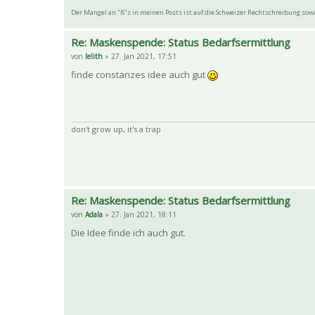
Der Mangel an "ß"s in meinen Posts ist auf die Schweizer Rechtschreibung so
Re: Maskenspende: Status Bedarfsermittlung
von
lelith
» 27. Jan 2021, 17:51
finde constanzes idee auch gut
don't grow up, it's a trap
Re: Maskenspende: Status Bedarfsermittlung
von
Adala
» 27. Jan 2021, 18:11
Die Idee finde ich auch gut.