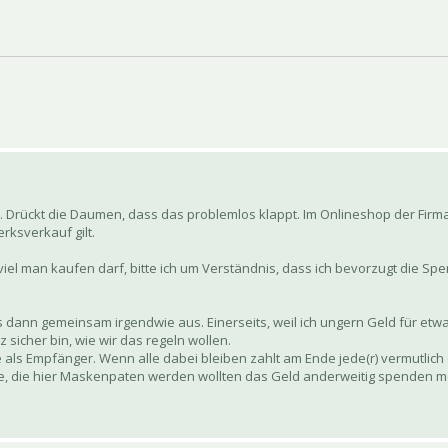
Drückt die Daumen, dass das problemlos klappt. Im Onlineshop der Firma
rksverkauf gilt.
ie viel man kaufen darf, bitte ich um Verständnis, dass ich bevorzugt di
s dann gemeinsam irgendwie aus. Einerseits, weil ich ungern Geld für etw
 sicher bin, wie wir das regeln wollen.
e als Empfänger. Wenn alle dabei bleiben zahlt am Ende jede(r) vermutlich
nige, die hier Maskenpaten werden wollten das Geld anderweitig spenden 