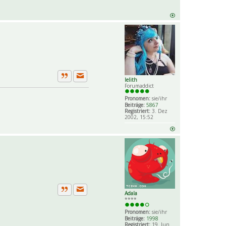
lelith
Private Nachricht senden
Zitat
Forumaddict
Pronomen:
sie/ihr
Beiträge:
5867
Registriert:
3. Dez
2002, 15:52
Adala
Private Nachricht senden
Zitat
****
Pronomen:
sie/ihr
Beiträge:
1998
Registriert:
19. Jun