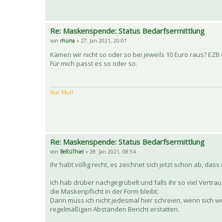
Re: Maskenspende: Status Bedarfsermittlung
von
rhuna
» 27. Jan 2021, 20:01
Kämen wir nicht so oder so bei jeweils 10 Euro raus? EZB
Für mich passt es so oder so.
Nur Mut!
Re: Maskenspende: Status Bedarfsermittlung
von
BeRúThiel
» 28. Jan 2021, 08:54
Ihr habt völlig recht, es zeichnet sich jetzt schon ab, d
Ich hab drüber nachgegrübelt und falls ihr so viel Vertr
die Maskenpflicht in der Form bleibt.
Dann muss ich nicht jedesmal hier schreien, wenn sich we
regelmäßigen Abständen Bericht erstatten.