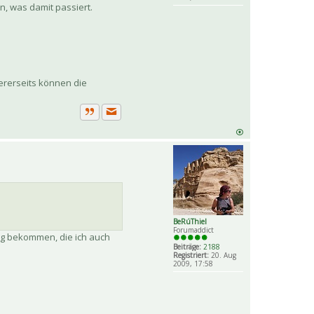
n, was damit passiert.
ererseits können die
Private Nachricht senden
Zitat
BeRúThiel
Forumaddict
g bekommen, die ich auch
Beiträge:
2188
Registriert:
20. Aug
2009, 17:58