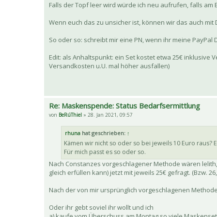
Falls der Topf leer wird würde ich neu aufrufen, falls a
Wenn euch das zu unsicher ist, können wir das auch mit
So oder so: schreibt mir eine PN, wenn ihr meine PayPal 
Edit: als Anhaltspunkt: ein Set kostet etwa 25€ inklus
Versandkosten u.U. mal höher ausfallen)
Re: Maskenspende: Status Bedarfsermittlung
von
BeRúThiel
» 28. Jan 2021, 09:57
rhuna
hat geschrieben:
↑
Kämen wir nicht so oder so bei jeweils 10 Euro raus? 
Für mich passt es so oder so.
Nach Constanzes vorgeschlagener Methode wären lelith
gleich erfüllen kann) jetzt mit jeweils 25€ gefragt. (Bzw. 
Nach der von mir ursprünglich vorgeschlagenen Methode w
Oder ihr gebt soviel ihr wollt und ich
a) kaufe vom Überschuss am Montag so viele Maskenset