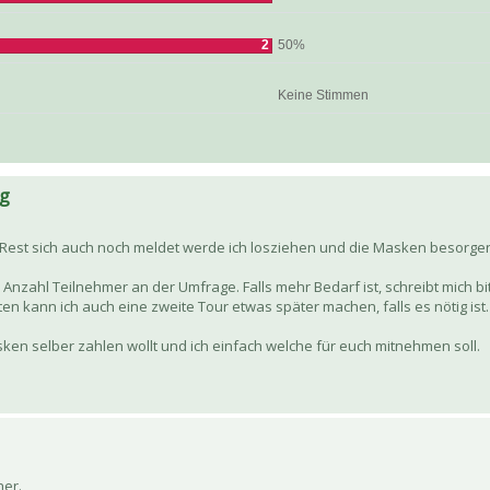
2
50%
Keine Stimmen
ng
Rest sich auch noch meldet werde ich losziehen und die Masken besorge
 Anzahl Teilnehmer an der Umfrage. Falls mehr Bedarf ist, schreibt mich bit
n kann ich auch eine zweite Tour etwas später machen, falls es nötig ist.
asken selber zahlen wollt und ich einfach welche für euch mitnehmen soll.
her.