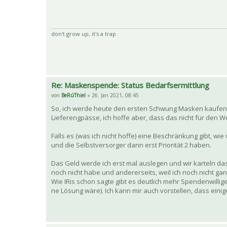
don't grow up, it's a trap
Re: Maskenspende: Status Bedarfsermittlung
von
BeRúThiel
» 26. Jan 2021, 08:45
So, ich werde heute den ersten Schwung Masken kaufen. 
Lieferengpässe, ich hoffe aber, dass das nicht für den We
Falls es (was ich nicht hoffe) eine Beschränkung gibt, w
und die Selbstversorger dann erst Priorität 2 haben.
Das Geld werde ich erst mal auslegen und wir karteln da
noch nicht habe und andererseits, weil ich noch nicht ganz
Wie IRis schon sagte gibt es deutlich mehr Spendenwillig
ne Lösung wäre). Ich kann mir auch vorstellen, dass ei