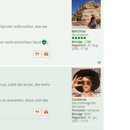
in mir nicht sicher, wie wir
BeRúThiel
Forumaddict
r nicht einrichten lässt
)
Beiträge:
2188
Registriert:
20. Aug
2009, 17:58
Private Nachricht senden
Zitat
t, zahlt die erste, die mehr
ch zu erwarten, dass sich die
Constanze
Schutzheilige der
Sechsecke
Pronomen:
keine/sie
Beiträge:
5031
Private Nachricht senden
Zitat
Registriert:
18. Jan
2007, 17:53