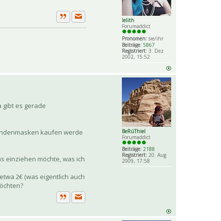
lelith
Private Nachricht senden
Zitat
Forumaddict
Pronomen:
sie/ihr
Beiträge:
5867
Registriert:
3. Dez
2002, 15:52
 gibt es gerade
e Spendenmasken kaufen werde
BeRúThiel
Forumaddict
Beiträge:
2188
Registriert:
20. Aug
as einziehen möchte, was ich
2009, 17:58
 etwa 2€ (was eigentlich auch
möchten?
Private Nachricht senden
Zitat