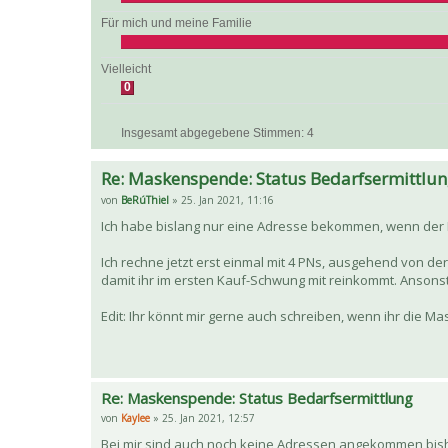
Für mich und meine Familie
Vielleicht
0
Insgesamt abgegebene Stimmen:
4
Re: Maskenspende: Status Bedarfsermittlu
von
BeRúThiel
» 25. Jan 2021, 11:16
Ich habe bislang nur eine Adresse bekommen, wenn der 
Ich rechne jetzt erst einmal mit 4 PNs, ausgehend von der
damit ihr im ersten Kauf-Schwung mit reinkommt. Ansonste
Edit: Ihr könnt mir gerne auch schreiben, wenn ihr die M
Re: Maskenspende: Status Bedarfsermittlung
von
Kaylee
» 25. Jan 2021, 12:57
Bei mir sind auch noch keine Adressen angekommen bis