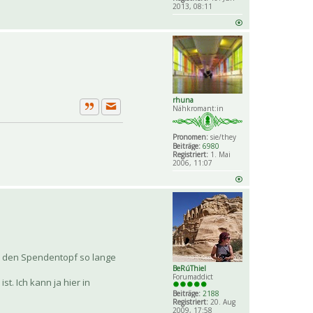
2013, 08:11
rhuna
Nähkromant:in
Private Nachricht senden
Zitat
Pronomen:
sie/they
Beiträge:
6980
Registriert:
1. Mai
2006, 11:07
nn den Spendentopf so lange
BeRúThiel
Forumaddict
t. Ich kann ja hier in
Beiträge:
2188
Registriert:
20. Aug
2009, 17:58