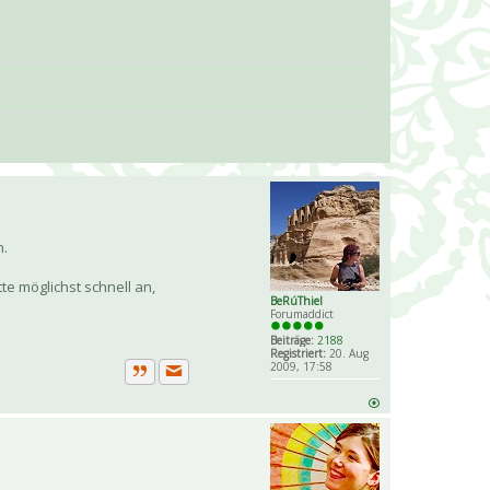
n.
te möglichst schnell an,
BeRúThiel
Forumaddict
Beiträge:
2188
Registriert:
20. Aug
2009, 17:58
Private Nachricht senden
Zitat