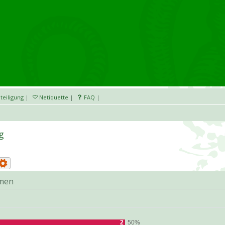
teiligung
|
Netiquette
|
FAQ
|
g
hmen
2
50%