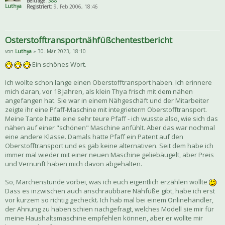
Beiträge:
3881
Luthya
Registriert:
9. Feb 2006, 18:46
Osterstofftransportnähfüßchentestbericht
von
Luthya
» 30. Mär 2023, 18:10
Ein schönes Wort.
Ich wollte schon lange einen Oberstofftransport haben. Ich erinnere
mich daran, vor 18 Jahren, als klein Thya frisch mit dem nähen
angefangen hat. Sie war in einem Nähgeschäft und der Mitarbeiter
zeigte ihr eine Pfaff-Maschine mit integrieterm Oberstofftransport.
Meine Tante hatte eine sehr teure Pfaff - ich wusste also, wie sich das
nähen auf einer "schönen" Maschine anfühlt. Aber das war nochmal
eine andere Klasse. Damals hatte Pfaff ein Patent auf den
Oberstofftransport und es gab keine alternativen. Seit dem habe ich
immer mal wieder mit einer neuen Maschine geliebäugelt, aber Preis
und Vernunft haben mich davon abgehalten.
So, Märchenstunde vorbei, was ich euch eigentlich erzählen wollte
Dass es inzwischen auch anschraubbare Nähfüße gibt, habe ich erst
vor kurzem so richtig gecheckt. Ich hab mal bei einem Onlinehändler,
der Ahnung zu haben schien nachgefragt, welches Modell sie mir für
meine Haushaltsmaschine empfehlen können, aber er wollte mir