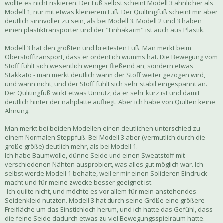
wollte es nicht riskieren. Der Fuß selbst scheint Modell 3 ähnlicher als
Modell 1, nur mit etwas kleinerem Fuß. Der Quiltingfuß scheint mir aber
deutlich sinnvoller zu sein, als bei Modell 3. Modell 2 und 3 haben
einen plastiktransporter und der "Einhakarm" ist auch aus Plastik.
Modell 3 hat den größten und breitesten Fuß. Man merkt beim
Oberstofftransport, dass er ordentlich wumms hat. Die Bewegung vom
Stoff fühlt sich wesentlich weniger fließend an, sondern etwas
Stakkato - man merkt deutlich wann der Stoff weiter gezogen wird,
und wann nicht, und der Stoff fühlt sich sehr stabil eingespannt an.
Der Qulitingfuß wirkt etwas Unnütz, da er sehr kurz ist und damit
deutlich hinter der nähplatte aufliegt. Aber ich habe von Quilten keine
Ahnung.
Man merkt bei beiden Modellen einen deutlichen unterschied zu
einem Normalen Steppfuß. Bei Modell 3 aber (vermutlich durch die
große größe) deutlich mehr, als bei Modell 1.
Ich habe Baumwolle, dünne Seide und einen Sweatstoff mit
verschiedenen Nähten ausprobiert, was alles gut möglich war. Ich
selbst werde Modell 1 behalte, weil er mir einen Solideren Eindruck
macht und für meine zwecke besser geeignet ist.
-Ich quilte nicht, und möchte es vor allem für mein anstehendes
Seidenkleid nutzten. Modell 3 hat durch seine Größe eine größere
Freifläche um das Einstichloch herum, und ich hatte das Gefühl, dass
die feine Seide dadurch etwas zu viel Bewegungsspielraum hatte.