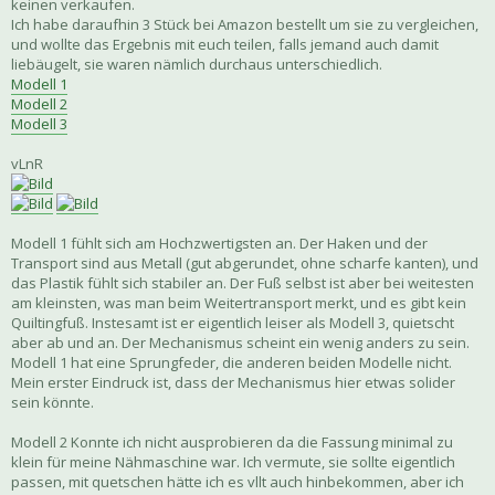
keinen verkaufen.
Ich habe daraufhin 3 Stück bei Amazon bestellt um sie zu vergleichen,
und wollte das Ergebnis mit euch teilen, falls jemand auch damit
liebäugelt, sie waren nämlich durchaus unterschiedlich.
Modell 1
Modell 2
Modell 3
vLnR
Modell 1 fühlt sich am Hochzwertigsten an. Der Haken und der
Transport sind aus Metall (gut abgerundet, ohne scharfe kanten), und
das Plastik fühlt sich stabiler an. Der Fuß selbst ist aber bei weitesten
am kleinsten, was man beim Weitertransport merkt, und es gibt kein
Quiltingfuß. Instesamt ist er eigentlich leiser als Modell 3, quietscht
aber ab und an. Der Mechanismus scheint ein wenig anders zu sein.
Modell 1 hat eine Sprungfeder, die anderen beiden Modelle nicht.
Mein erster Eindruck ist, dass der Mechanismus hier etwas solider
sein könnte.
Modell 2 Konnte ich nicht ausprobieren da die Fassung minimal zu
klein für meine Nähmaschine war. Ich vermute, sie sollte eigentlich
passen, mit quetschen hätte ich es vllt auch hinbekommen, aber ich