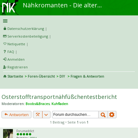
Nähkromanten - Die alternative Näh- und DIY-Community
Datenschutzerklärung
|
Serverkostenbeteiligung
|
Netiquette
|
FAQ
|
Anmelden
Registrieren
Startseite
Foren-Übersicht
DIY
Fragen & Antworten
S
uc
Osterstofftransportnähfüßchentestbericht
he
Moderatoren:
Boobs&Braces
,
Kuhfladen
Antworten
1 Beitrag • Seite
1
von
1
Forumaddict