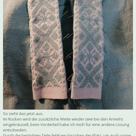
So sieht das jetzt aus.
Im Rücken wird die zusätzliche Weite wieder (wie bei den Ärmeln)
eingekräuselt, beim Vorderteil habe ich mich für eine andere Lösung
entschieden.
Durch die bestickten Teile fehlt ein bisschen der Platz, um auch vorne