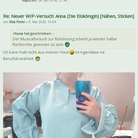
Registriert:
28. Jan 2016, 21:56
Re: Neuer WIP-Versuch: Anna (Die Eiskönigin) [Nähen, Sticken]
von
Miss Porter
» 9. Mai 2026, 15:04
rhuna
hat geschrieben:
↑
Der Musicalbesuch zur Belohnung scheint ja wieder halbe
Recherche gewesen zu sein.
Ich kann halt nicht aus meiner Haut
Ist irgendwie ne
Berufskrankheit