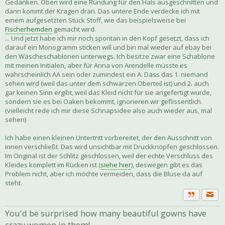
Gedanken. Oben wird eine Rundung für den Hals ausgeschnitten und
dann kommt der Kragen dran. Das untere Ende verdecke ich mit
einem aufgesetzten Stück Stoff, wie das beispielsweise bei
Fischerhemden
gemacht wird.
... Und jetzt habe ich mir noch spontan in den Kopf gesetzt, dass ich
darauf ein Monogramm sticken will und bin mal wieder auf ebay bei
den Wäscheschablonen unterwegs. Ich besitze zwar eine Schablone
mit meinen Initialen, aber für Anna von Arendelle müsste es
wahrscheinlich AA sein oder zumindest ein A. Dass das 1. niemand
sehen wird (weil das unter dem schwarzen Oberteil ist) und 2. auch
gar keinen Sinn ergibt, weil das Kleid nicht für sie angefertigt wurde,
sondern sie es bei Oaken bekommt, ignorieren wir geflissentlich.
(vielleicht rede ich mir diese Schnapsidee also auch wieder aus, mal
sehen)
Ich habe einen kleinen Untertritt vorbereitet, der den Ausschnitt von
innen verschließt. Das wird unsichtbar mit Druckknöpfen geschlossen.
Im Original ist der Schlitz geschlossen, weil der echte Verschluss des
Kleides komplett im Rücken ist (
siehe hier
), deswegen gibt es das
Problem nicht, aber ich möchte vermeiden, dass die Bluse da auf
steht.
Priva
Zitat
You'd be surprised how many beautiful gowns have
crazy women in them!