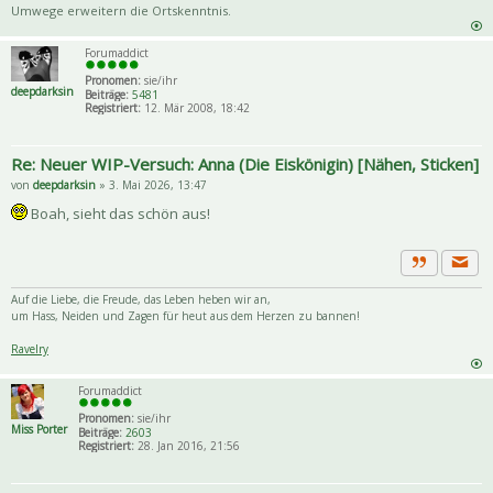
Umwege erweitern die Ortskenntnis.
Forumaddict
Pronomen:
sie/ihr
deepdarksin
Beiträge:
5481
Registriert:
12. Mär 2008, 18:42
Re: Neuer WIP-Versuch: Anna (Die Eiskönigin) [Nähen, Sticken]
von
deepdarksin
» 3. Mai 2026, 13:47
Boah, sieht das schön aus!
Priva
Zitat
Auf die Liebe, die Freude, das Leben heben wir an,
um Hass, Neiden und Zagen für heut aus dem Herzen zu bannen!
Ravelry
Forumaddict
Pronomen:
sie/ihr
Miss Porter
Beiträge:
2603
Registriert:
28. Jan 2016, 21:56