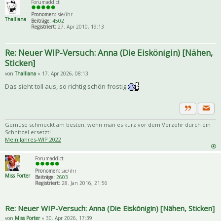
Forumaddict
Pronomen:
sie/ihr
Thalliana
Beiträge:
4502
Registriert:
27. Apr 2010, 19:13
Re: Neuer WIP-Versuch: Anna (Die Eiskönigin) [Nähen,
Sticken]
von
Thalliana
» 17. Apr 2026, 08:13
Das sieht toll aus, so richtig schön frostig
Priva
Zitat
Gemüse schmeckt am besten, wenn man es kurz vor dem Verzehr durch ein
Schnitzel ersetzt!
Mein Jahres-WIP 2022
Forumaddict
Pronomen:
sie/ihr
Miss Porter
Beiträge:
2603
Registriert:
28. Jan 2016, 21:56
Re: Neuer WIP-Versuch: Anna (Die Eiskönigin) [Nähen, Sticken]
von
Miss Porter
» 30. Apr 2026, 17:39