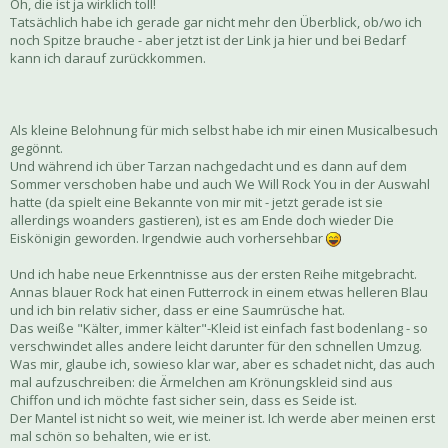
Oh, die ist ja wirklich toll!
Tatsächlich habe ich gerade gar nicht mehr den Überblick, ob/wo ich
noch Spitze brauche - aber jetzt ist der Link ja hier und bei Bedarf
kann ich darauf zurückkommen.
Als kleine Belohnung für mich selbst habe ich mir einen Musicalbesuch
gegönnt.
Und während ich über Tarzan nachgedacht und es dann auf dem
Sommer verschoben habe und auch We Will Rock You in der Auswahl
hatte (da spielt eine Bekannte von mir mit - jetzt gerade ist sie
allerdings woanders gastieren), ist es am Ende doch wieder Die
Eiskönigin geworden. Irgendwie auch vorhersehbar
Und ich habe neue Erkenntnisse aus der ersten Reihe mitgebracht.
Annas blauer Rock hat einen Futterrock in einem etwas helleren Blau
und ich bin relativ sicher, dass er eine Saumrüsche hat.
Das weiße "Kälter, immer kälter"-Kleid ist einfach fast bodenlang - so
verschwindet alles andere leicht darunter für den schnellen Umzug.
Was mir, glaube ich, sowieso klar war, aber es schadet nicht, das auch
mal aufzuschreiben: die Ärmelchen am Krönungskleid sind aus
Chiffon und ich möchte fast sicher sein, dass es Seide ist.
Der Mantel ist nicht so weit, wie meiner ist. Ich werde aber meinen erst
mal schön so behalten, wie er ist.