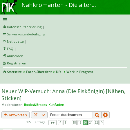
Nähkromanten - Die alternative Näh- und DIY-Community
Datenschutzerklärung
|
Serverkostenbeteiligung
|
Netiquette
|
FAQ
|
Anmelden
Registrieren
Startseite
Foren-Übersicht
DIY
Work in Progress
S
uc
Neuer WIP-Versuch: Anna (Die Eiskönigin) [Nähen,
he
Sticken]
Moderatoren:
Boobs&Braces
,
Kuhfladen
Antworten
322 Beiträge
1
…
18
19
20
21
22