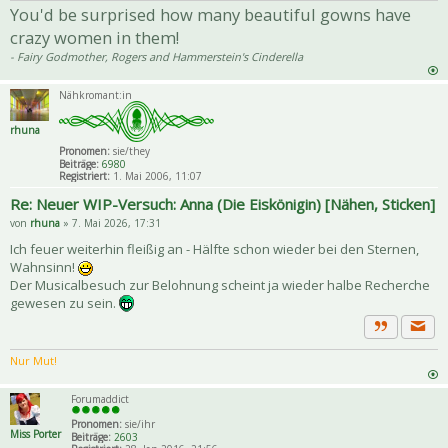
You'd be surprised how many beautiful gowns have
crazy women in them!
- Fairy Godmother, Rogers and Hammerstein's Cinderella
Nähkromant:in
rhuna
Pronomen:
sie/they
Beiträge:
6980
Registriert:
1. Mai 2006, 11:07
Re: Neuer WIP-Versuch: Anna (Die Eiskönigin) [Nähen, Sticken]
von
rhuna
» 7. Mai 2026, 17:31
Ich feuer weiterhin fleißig an - Hälfte schon wieder bei den Sternen,
Wahnsinn!
Der Musicalbesuch zur Belohnung scheint ja wieder halbe Recherche
gewesen zu sein.
Priva
Zitat
Nur Mut!
Forumaddict
Pronomen:
sie/ihr
Miss Porter
Beiträge:
2603