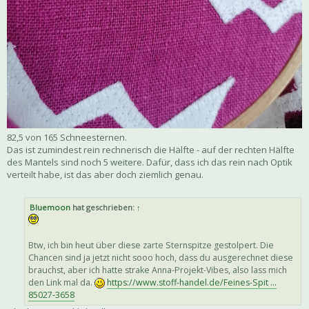
82,5 von 165 Schneesternen.
Das ist zumindest rein rechnerisch die Hälfte - auf der rechten Hälfte
des Mantels sind noch 5 weitere. Dafür, dass ich das rein nach Optik
verteilt habe, ist das aber doch ziemlich genau.
Bluemoon
hat geschrieben:
↑
Btw, ich bin heut über diese zarte Sternspitze gestolpert. Die
Chancen sind ja jetzt nicht sooo hoch, dass du ausgerechnet diese
brauchst, aber ich hatte strake Anna-Projekt-Vibes, also lass mich
den Link mal da.
https://www.stoff-handel.de/Feines-Spit ...
85027-3658