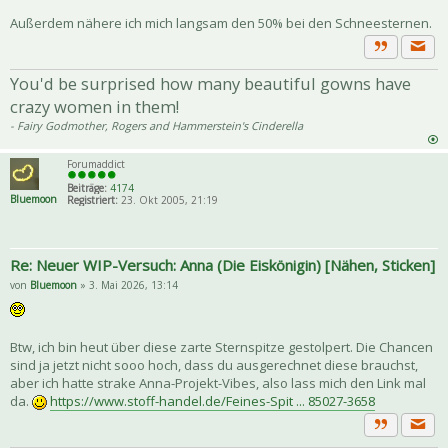
Außerdem nähere ich mich langsam den 50% bei den Schneesternen.
Priva
Zitat
You'd be surprised how many beautiful gowns have
crazy women in them!
- Fairy Godmother, Rogers and Hammerstein's Cinderella
Forumaddict
Beiträge:
4174
Bluemoon
Registriert:
23. Okt 2005, 21:19
Re: Neuer WIP-Versuch: Anna (Die Eiskönigin) [Nähen, Sticken]
von
Bluemoon
» 3. Mai 2026, 13:14
Btw, ich bin heut über diese zarte Sternspitze gestolpert. Die Chancen
sind ja jetzt nicht sooo hoch, dass du ausgerechnet diese brauchst,
aber ich hatte strake Anna-Projekt-Vibes, also lass mich den Link mal
da.
https://www.stoff-handel.de/Feines-Spit ... 85027-3658
Priva
Zitat