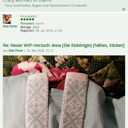
- Fairy Godmother, Rogers and Hammerstein's Cinderella
Forumaddict
Pronomen:
sie/ihr
Miss Porter
Beiträge:
2603
Registriert:
28. Jan 2016, 21:56
Re: Neuer WIP-Versuch: Anna (Die Eiskönigin) [Nähen, Sticken]
von
Miss Porter
» 10. Mai 2026, 22:27