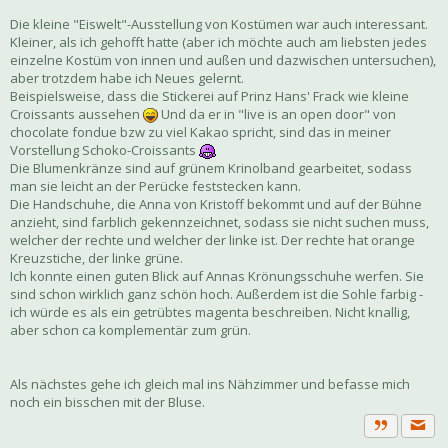
Die kleine "Eiswelt"-Ausstellung von Kostümen war auch interessant.
Kleiner, als ich gehofft hatte (aber ich möchte auch am liebsten jedes
einzelne Kostüm von innen und außen und dazwischen untersuchen),
aber trotzdem habe ich Neues gelernt.
Beispielsweise, dass die Stickerei auf Prinz Hans' Frack wie kleine
Croissants aussehen
Und da er in "live is an open door" von
chocolate fondue bzw zu viel Kakao spricht, sind das in meiner
Vorstellung Schoko-Croissants
Die Blumenkränze sind auf grünem Krinolband gearbeitet, sodass
man sie leicht an der Perücke feststecken kann.
Die Handschuhe, die Anna von Kristoff bekommt und auf der Bühne
anzieht, sind farblich gekennzeichnet, sodass sie nicht suchen muss,
welcher der rechte und welcher der linke ist. Der rechte hat orange
Kreuzstiche, der linke grüne.
Ich konnte einen guten Blick auf Annas Krönungsschuhe werfen. Sie
sind schon wirklich ganz schön hoch. Außerdem ist die Sohle farbig -
ich würde es als ein getrübtes magenta beschreiben. Nicht knallig,
aber schon ca komplementär zum grün.
Als nächstes gehe ich gleich mal ins Nähzimmer und befasse mich
noch ein bisschen mit der Bluse.
Priva
Zitat