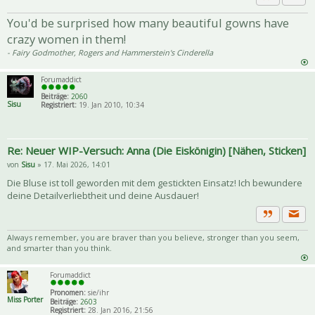
Priva
Zitat
You'd be surprised how many beautiful gowns have
crazy women in them!
- Fairy Godmother, Rogers and Hammerstein's Cinderella
Forumaddict
Beiträge:
2060
Sisu
Registriert:
19. Jan 2010, 10:34
Re: Neuer WIP-Versuch: Anna (Die Eiskönigin) [Nähen, Sticken]
von
Sisu
» 17. Mai 2026, 14:01
Die Bluse ist toll geworden mit dem gestickten Einsatz! Ich bewundere
deine Detailverliebtheit und deine Ausdauer!
Priva
Zitat
Always remember, you are braver than you believe, stronger than you seem,
and smarter than you think.
Forumaddict
Pronomen:
sie/ihr
Miss Porter
Beiträge:
2603
Registriert:
28. Jan 2016, 21:56