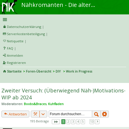
Nähkromanten - Die alternative Näh- und DIY-Community
Datenschutzerklärung
|
Serverkostenbeteiligung
|
Netiquette
|
FAQ
|
Anmelden
Registrieren
Startseite
Foren-Übersicht
DIY
Work in Progress
S
uc
Zweiter Versuch: (Überwiegend Näh-)Motivations-
he
WIP ab 2024
Moderatoren:
Boobs&Braces
,
Kuhfladen
Antworten
195 Beiträge
1
2
3
4
5
…
13