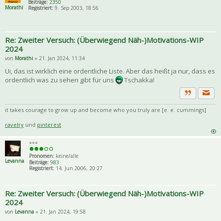
Beiträge:
2350
Morathi
Registriert:
9. Sep 2003, 18:56
Re: Zweiter Versuch: (Überwiegend Näh-)Motivations-WIP
2024
von
Morathi
» 21. Jan 2024, 11:34
Ui, das ist wirklich eine ordentliche Liste. Aber das heißt ja nur, dass es
ordentlich was zu sehen gibt für uns
Tschakka!
Priva
Zitat
it takes courage to grow up and become who you truly are [e. e. cummings]
ravelry
und
pinterest
***
Pronomen:
keine/alle
Levanna
Beiträge:
983
Registriert:
14. Jun 2006, 20:27
Re: Zweiter Versuch: (Überwiegend Näh-)Motivations-WIP
2024
von
Levanna
» 21. Jan 2024, 19:58