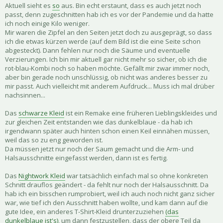
Aktuell sieht es
so
aus. Bin echt erstaunt, dass es auch jetzt noch
passt, denn zugeschnitten hab ich es vor der Pandemie und da hatte
ich noch einige Kilo weniger.
Mir waren die Zipfel an den Seiten jetzt doch zu ausgeprägt, so dass
ich die etwas kürzen werde (auf dem Bild ist die eine Seite schon
abgesteckt). Dann fehlen nur noch die Säume und eventuelle
Verzierungen. Ich bin mir aktuell gar nicht mehr so sicher, ob ich die
rot-blau-Kombi noch so haben möchte. Gefällt mir zwar immer noch,
aber bin gerade noch unschlüssig, ob nicht was anderes besser zu
mir passt. Auch vielleicht mit anderem Aufdruck... Muss ich mal drüber
nachsinnen...
Das
schwarze Kleid
ist ein Remake eine früheren Lieblingskleides und
zur gleichen Zeit entstanden wie das dunkelblaue - da hab ich
irgendwann später auch hinten schon einen Keil einnähen müssen,
weil das so zu eng geworden ist.
Da müssen jetzt nur noch der Saum gemacht und die Arm- und
Halsausschnitte eingefasst werden, dann ist es fertig.
Das
Nightwork Kleid
war tatsächlich einfach mal so ohne konkreten
Schnitt drauflos geändert - da fehlt nur noch der Halsausschnitt. Da
hab ich ein bisschen rumprobiert, weil ich auch noch nicht ganz sicher
war, wie tief ich den Ausschnitt haben wollte, und kam dann auf die
gute Idee, ein anderes T-Shirt-Kleid drunterzuziehen
(das
dunkelblaue ist's)
, um dann festzustellen, dass der obere Teil da