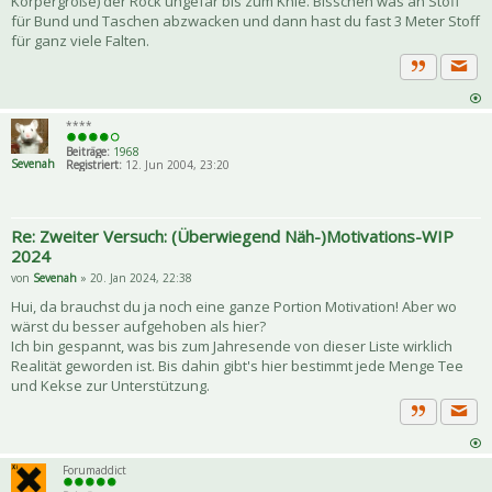
Körpergröße) der Rock ungefär bis zum Knie. Bisschen was an Stoff
für Bund und Taschen abzwacken und dann hast du fast 3 Meter Stoff
für ganz viele Falten.
Priva
Zitat
****
Beiträge:
1968
Sevenah
Registriert:
12. Jun 2004, 23:20
Re: Zweiter Versuch: (Überwiegend Näh-)Motivations-WIP
2024
von
Sevenah
» 20. Jan 2024, 22:38
Hui, da brauchst du ja noch eine ganze Portion Motivation! Aber wo
wärst du besser aufgehoben als hier?
Ich bin gespannt, was bis zum Jahresende von dieser Liste wirklich
Realität geworden ist. Bis dahin gibt's hier bestimmt jede Menge Tee
und Kekse zur Unterstützung.
Priva
Zitat
Forumaddict