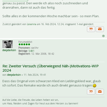
genau zu passt. Den werde ich also noch zuschneiden und
drannähen, dann ist auch das fertig.
Sollte alles in der kommenden Woche machbar sein - so mein Plan.
Zuletzt geändert von
Levanna
am 16. Feb 2024, 12:24, insgesamt 1-mal geändert.
Priva
Zitat
Forumaddict
Pronomen:
sie/ihr
deepdarksin
Beiträge:
5481
Registriert:
12. Mär 2008, 18:42
Re: Zweiter Versuch: (Überwiegend Näh-)Motivations-WIP
2024
von
deepdarksin
» 11. Feb 2024, 19:41
Dass das Original vom schwarzen Kleid ein Lieblingskleid war, glaub
ich sofort. Das Remake würde ich auch dirwkt genauso tragen
Priva
Zitat
Auf die Liebe, die Freude, das Leben heben wir an,
um Hass, Neiden und Zagen für heut aus dem Herzen zu bannen!