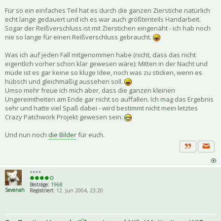
Für so ein einfaches Teil hat es durch die ganzen Zierstiche natürlich
echt lange gedauert und ich es war auch größtenteils Handarbeit.
Sogar der Reißverschluss ist mit Zierstichen eingenäht - ich hab noch
nie so lange für einen Reißverschluss gebraucht.
Was ich auf jeden Fall mitgenommen habe (nicht, dass das nicht
eigentlich vorher schon klar gewesen wäre): Mitten in der Nacht und
müde ist es gar keine so kluge Idee, noch was zu sticken, wenn es
hübsch und gleichmäßig aussehen soll.
Umso mehr freue ich mich aber, dass die ganzen kleinen
Ungereimtheiten am Ende gar nicht so auffallen. Ich mag das Ergebnis
sehr und hatte viel Spaß dabei - wird bestimmt nicht mein letztes
Crazy Patchwork Projekt gewesen sein.
Und nun noch
die Bilder
für euch.
Priva
Zitat
****
Beiträge:
1968
Sevenah
Registriert:
12. Jun 2004, 23:20