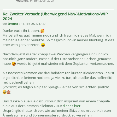
Registriert:
14. Jun 2006, 20:27
Re: Zweiter Versuch: (Überwiegend Näh-)Motivations-WIP
2024
von
Levanna
» 11. Feb 2024, 17:27
Danke euch, ihr Lieben.
Mir gefällt es auch immer noch und ich freu mich jedes Mal, wenn ich
meinen Kalender benutze. So mag ich bunt - in meiner Kleidung ist das
eher weniger vertreten.
Nachdem jetzt wieder knapp zwei Wochen vergangen sind und ich
natürlich ganz andere, nicht auf der Liste stehende Sachen gemacht
habe
, werde ich jetzt mal wieder mit dem Geplanten weitermachen.
Als nächstes kommen die drei halbfertigen kurzen Kleider dran - da ist
eigentlich bei keinem noch mega viel zu tun, also sollte das hoffentlich
recht schnell gehen.
(Vorsicht, es folgen ein paar Spiegel-Selfies von schlechter Qualität...
)
Das dunkelblaue Kleid ist ursprünglich inspiriert von einem Chapati-
Kleid aus der Sommerkollektion 2013:
dieses hier
.
Ursprünglich hatte ich vor, wie auf meiner Skizze, es mit dunkelroten
Ärmelsäumen und Sonnenmusteraufdruck zu versehen.