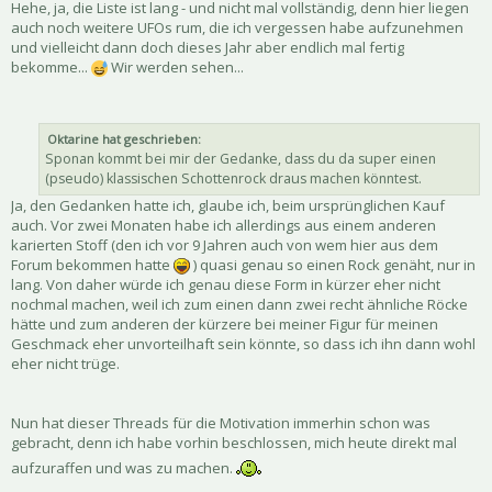
Hehe, ja, die Liste ist lang - und nicht mal vollständig, denn hier liegen
auch noch weitere UFOs rum, die ich vergessen habe aufzunehmen
und vielleicht dann doch dieses Jahr aber endlich mal fertig
bekomme...
Wir werden sehen...
Oktarine hat geschrieben:
Sponan kommt bei mir der Gedanke, dass du da super einen
(pseudo) klassischen Schottenrock draus machen könntest.
Ja, den Gedanken hatte ich, glaube ich, beim ursprünglichen Kauf
auch. Vor zwei Monaten habe ich allerdings aus einem anderen
karierten Stoff (den ich vor 9 Jahren auch von wem hier aus dem
Forum bekommen hatte
) quasi genau so einen Rock genäht, nur in
lang. Von daher würde ich genau diese Form in kürzer eher nicht
nochmal machen, weil ich zum einen dann zwei recht ähnliche Röcke
hätte und zum anderen der kürzere bei meiner Figur für meinen
Geschmack eher unvorteilhaft sein könnte, so dass ich ihn dann wohl
eher nicht trüge.
Nun hat dieser Threads für die Motivation immerhin schon was
gebracht, denn ich habe vorhin beschlossen, mich heute direkt mal
aufzuraffen und was zu machen.