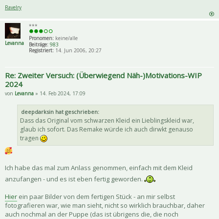
Ravelry
***
Pronomen:
keine/alle
Levanna
Beiträge:
983
Registriert:
14. Jun 2006, 20:27
Re: Zweiter Versuch: (Überwiegend Näh-)Motivations-WIP
2024
von
Levanna
» 14. Feb 2024, 17:09
deepdarksin hat geschrieben:
Dass das Original vom schwarzen Kleid ein Lieblingskleid war,
glaub ich sofort. Das Remake würde ich auch dirwkt genauso
tragen
Ich habe das mal zum Anlass genommen, einfach mit dem Kleid
anzufangen - und es ist eben fertig geworden.
Hier
ein paar Bilder von dem fertigen Stück - an mir selbst
fotografieren war, wie man sieht, nicht so wirklich brauchbar, daher
auch nochmal an der Puppe (das ist übrigens die, die noch