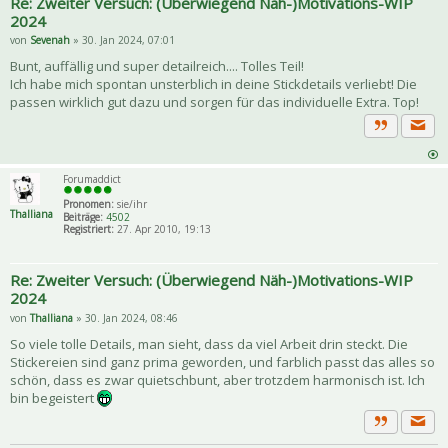
Re: Zweiter Versuch: (Überwiegend Näh-)Motivations-WIP
2024
von
Sevenah
» 30. Jan 2024, 07:01
Bunt, auffällig und super detailreich.... Tolles Teil!
Ich habe mich spontan unsterblich in deine Stickdetails verliebt! Die
passen wirklich gut dazu und sorgen für das individuelle Extra. Top!
Priva
Zitat
Forumaddict
Pronomen:
sie/ihr
Thalliana
Beiträge:
4502
Registriert:
27. Apr 2010, 19:13
Re: Zweiter Versuch: (Überwiegend Näh-)Motivations-WIP
2024
von
Thalliana
» 30. Jan 2024, 08:46
So viele tolle Details, man sieht, dass da viel Arbeit drin steckt. Die
Stickereien sind ganz prima geworden, und farblich passt das alles so
schön, dass es zwar quietschbunt, aber trotzdem harmonisch ist. Ich
bin begeistert
Priva
Zitat