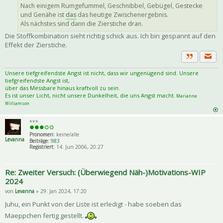
Nach einigem Rumgefummel, Geschnibbel, Gebügel, Gestecke
und Genähe ist
das
das heutige Zwischenergebnis.
Als nächstes sind dann die Zierstiche dran.
Die Stoffkombination sieht richtig schick aus. Ich bin gespannt auf den
Effekt der Zierstiche.
Priva
Zitat
Unsere tiefgreifendste Angst ist nicht, dass wir ungenügend sind. Unsere
tiefgreifendste Angst ist,
über das Messbare hinaus kraftvoll zu sein.
Es ist unser Licht, nicht unsere Dunkelheit, die uns Angst macht.
Marianne
Williamson
***
Pronomen:
keine/alle
Levanna
Beiträge:
983
Registriert:
14. Jun 2006, 20:27
Re: Zweiter Versuch: (Überwiegend Näh-)Motivations-WIP
2024
von
Levanna
» 29. Jan 2024, 17:20
Juhu, ein Punkt von der Liste ist erledigt - habe soeben das
Maeppchen fertig gestellt.