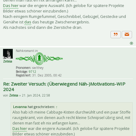
denen man fast eh nix anfangen kann...
Das hier
war die engere Auswahl. (Ich gelobe für spätere Projekte
Bilder etwas schöner einzubinden.)
Nach einigem Rumgefummel, Geschnibbel, Gebügel, Gestecke und
Genähe ist
das
das heutige Zwischenergebnis.
Als nächstes sind dann die Zierstiche dran.
Priva
Zitat
Nähkromant:in
Zetesa
Pronomen:
sie/they
Beiträge:
9712
Registriert:
31. Dez 2005, 00:42
Re: Zweiter Versuch: (Überwiegend Näh-)Motivations-WIP
2024
von
Zetesa
» 21. Jan 2024, 22:58
Levanna
hat geschrieben:
↑
Also hab ich meine Cabbage-Kisten durchwühlt und ein paar Stoffe
rausgekramt, von denen auch recht kleine Schnipsel übrig sind, mit
denen man fast eh nix anfangen kann...
Das hier
war die engere Auswahl. (Ich gelobe für spätere Projekte
Bilder etwas schöner einzubinden.)