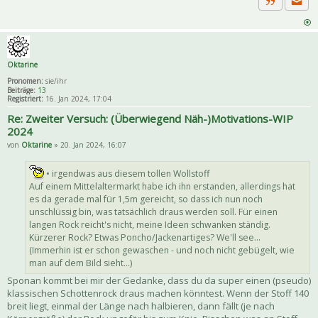
Priva
Zitat
Oktarine
Pronomen:
sie/ihr
Beiträge:
13
Registriert:
16. Jan 2024, 17:04
Re: Zweiter Versuch: (Überwiegend Näh-)Motivations-WIP
2024
von
Oktarine
» 20. Jan 2024, 16:07
• irgendwas aus diesem tollen Wollstoff
Auf einem Mittelaltermarkt habe ich ihn erstanden, allerdings hat
es da gerade mal für 1,5m gereicht, so dass ich nun noch
unschlüssig bin, was tatsächlich draus werden soll. Für einen
langen Rock reicht's nicht, meine Ideen schwanken ständig.
Kürzerer Rock? Etwas Poncho/Jackenartiges? We'll see...
(Immerhin ist er schon gewaschen - und noch nicht gebügelt, wie
man auf dem Bild sieht...)
Sponan kommt bei mir der Gedanke, dass du da super einen (pseudo)
klassischen Schottenrock draus machen könntest. Wenn der Stoff 140
breit liegt, einmal der Länge nach halbieren, dann fällt (je nach