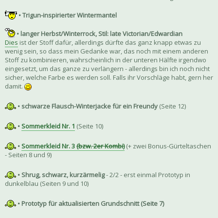
• Trigun-inspirierter Wintermantel
• langer Herbst/Winterrock, Stil: late Victorian/Edwardian
Dies
ist der Stoff dafür, allerdings dürfte das ganz knapp etwas zu
wenig sein, so dass mein Gedanke war, das noch mit einem anderen
Stoff zu kombinieren, wahrscheinlich in der unteren Hälfte irgendwo
eingesetzt, um das ganze zu verlängern - allerdings bin ich noch nicht
sicher, welche Farbe es werden soll. Falls ihr Vorschläge habt, gern her
damit.
• schwarze Flausch-Winterjacke für ein Freundy
(Seite 12)
•
Sommerkleid Nr. 1
(Seite 10)
•
Sommerkleid Nr. 3
(bzw. 2er Kombi)
(+ zwei Bonus-Gürteltaschen
- Seiten 8 und 9)
• Shrug, schwarz, kurzärmelig
- 2/2 - erst einmal Prototyp in
dunkelblau (Seiten 9 und 10)
• Prototyp für aktualisierten Grundschnitt (Seite 7)