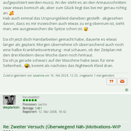
aufgepolstert werden muss). An der steht es an den Armausschnitten
zwar etwas komisch ab, aber zum Glück liegt das bei mir genau richtig
an.
Hab auch einmal das Ursprungskleid daneben gestellt - abgesehen
davon, dass es mir inzwischen auch etwas zu eng obenrum ist, sieht
man, wie ausgewaschen die Spitze schon ist.
Da ich jetzt doch Handarbeiten gemacht habe, dauerte es etwas
länger als geplant. Morgen übernehme ich überraschend auch noch
eine halbe Krankheitsvertretung - mal schauen, ob der Zeitplan mit
den drei Kleidern diese Woche dann noch hinhaut.
Da ich ja gerade schwarz auf der Maschine habe (was für eine
Seltenheit...
), kommt als nächstes das Nightwork Kleid dran.
Zuletzt geändert von
Levanna
am 16. Feb 2024, 12:25, insgesamt 1-mal geändert.
Priva
Zitat
Forumaddict
Pronomen:
sie/ihr
deepdarksin
Beiträge:
5481
Registriert:
12. Mär 2008, 18:42
Re: Zweiter Versuch: (Überwiegend Näh-)Motivations-WIP