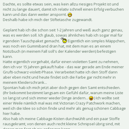
Dachte, es sollte etwas sein, was kein allzu riesiges Projekt ist und
nicht zu lange dauert, damit ich relativ schnell einen Erfolg verbuchen
kann und das dann weiter anspornt.
Deshalb habe ich mich der Stiftetasche zugewandt.
Geplant hab ich die schon seit 1-2 Jahren und weiß auch ganz genau,
was es werden soll. Ich glaub, sowas ähnliches hab ich sogar mal für
irgendein Tauschpaket gemacht.
Eigentlich ein simples Mäppchen,
was noch ein Gummiband dran hat, mit dem man es an einem
Notizbuch (in meinem Fall soll's der Kalender werden) befestigen
kann.
Hatte eigentlich vorgehabt, dafür einen violetten Samt zu nehmen,
den ich vor 15 Jahren gekauft habe - das war gerade am Ende meiner
Grufti-schwarz-violett-Phase. Verarbeitet hatte ich den Stoff dann
aber eben nicht und heute findet sich die Farbe gar nicht mehr in
meinem Kleiderschrank...
Spontan hab ich mich jetzt aber doch gegen den Samt entschieden.
(Ihr bekommt bestimmt langsam ein Gefühl dafür, warum meine Liste
so lang ist und sich immer wieder Dinge ändern...
) Ich wollte seit
einer Weile nämlich mal was mit Victorian Crazy Patchwork machen,
weil ich die Idee so schön finde und mehr als genug schönen Cabbage
hier habe.
Also hab ich meine Cabbage-Kisten durchwühlt und ein paar Stoffe
rausgekramt, von denen auch recht kleine Schnipsel übrig sind, mit