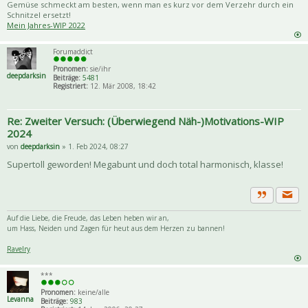
Gemüse schmeckt am besten, wenn man es kurz vor dem Verzehr durch ein
Schnitzel ersetzt!
Mein Jahres-WIP 2022
Forumaddict
Pronomen:
sie/ihr
deepdarksin
Beiträge:
5481
Registriert:
12. Mär 2008, 18:42
Re: Zweiter Versuch: (Überwiegend Näh-)Motivations-WIP
2024
von
deepdarksin
» 1. Feb 2024, 08:27
Supertoll geworden! Megabunt und doch total harmonisch, klasse!
Priva
Zitat
Auf die Liebe, die Freude, das Leben heben wir an,
um Hass, Neiden und Zagen für heut aus dem Herzen zu bannen!
Ravelry
***
Pronomen:
keine/alle
Levanna
Beiträge:
983