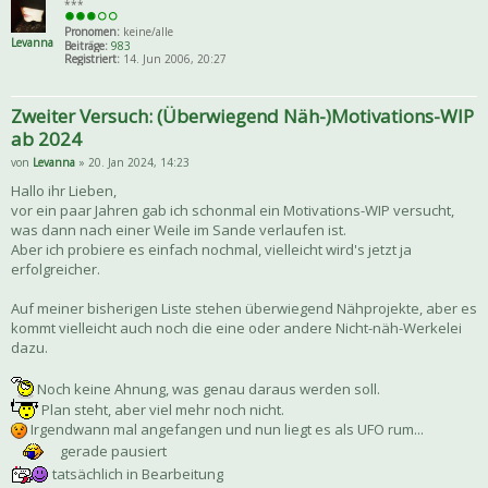
***
Pronomen:
keine/alle
Levanna
Beiträge:
983
Registriert:
14. Jun 2006, 20:27
Zweiter Versuch: (Überwiegend Näh-)Motivations-WIP
ab 2024
von
Levanna
» 20. Jan 2024, 14:23
Hallo ihr Lieben,
vor ein paar Jahren gab ich schonmal ein Motivations-WIP versucht,
was dann nach einer Weile im Sande verlaufen ist.
Aber ich probiere es einfach nochmal, vielleicht wird's jetzt ja
erfolgreicher.
Auf meiner bisherigen Liste stehen überwiegend Nähprojekte, aber es
kommt vielleicht auch noch die eine oder andere Nicht-näh-Werkelei
dazu.
Noch keine Ahnung, was genau daraus werden soll.
Plan steht, aber viel mehr noch nicht.
Irgendwann mal angefangen und nun liegt es als UFO rum...
gerade pausiert
tatsächlich in Bearbeitung