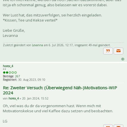
ist ja eh schonmal genug, also belassen wir es vorerst dabei.
Wer Lust hat, das mitzuverfolgen, sei herzlich eingeladen.
*Kissen, Tee und Kekse verteil*
Liebe Grüße,
Levanna
Zuletzt geändert von
Levanna
am 6. Jul 2026, 12:17, insgesamt 49-mal geändert.
Priva
Zitat
horex_4
**
Beiträge:
267
Registriert:
30. Aug 2023, 09:10
Re: Zweiter Versuch: (Überwiegend Näh-)Motivations-WIP
2024
von
horex_4
» 20. Jan 2024, 15:52
Oh, viel was du dir da vorgenommen hast. Wenn mich mit
Motivationskekse und viel Kaffee dazu setzen und beobachten.
LG