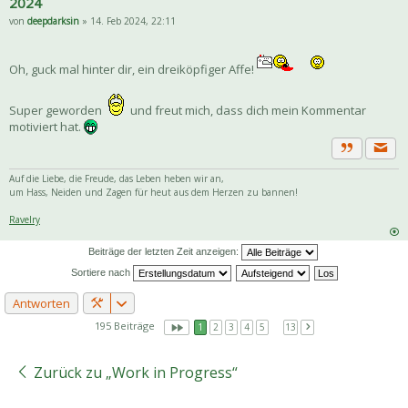
2024
von
deepdarksin
» 14. Feb 2024, 22:11
Oh, guck mal hinter dir, ein dreiköpfiger Affe!
Super geworden
und freut mich, dass dich mein Kommentar
motiviert hat.
Priva
Zitat
Auf die Liebe, die Freude, das Leben heben wir an,
um Hass, Neiden und Zagen für heut aus dem Herzen zu bannen!
Ravelry
Beiträge der letzten Zeit anzeigen:
Sortiere nach
Antworten
195 Beiträge
1
2
3
4
5
…
13
Zurück zu „Work in Progress“