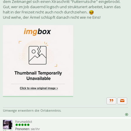
dem Zeitmangel sich einen Xtraschritt "Futterrutsche" eingebrockt.
Gut, wer im Job dauernd logisch und strukturiert arbeitet, kann das
halt in der Freizeit nicht auch noch durchziehen..
Und wehe, der Ärmel schlüpft danach nicht wie ne Eins!
Priva
Zitat
Umwege erweitern die Ortskenntnis.
Forumaddict
Pronomen:
sie/ihr