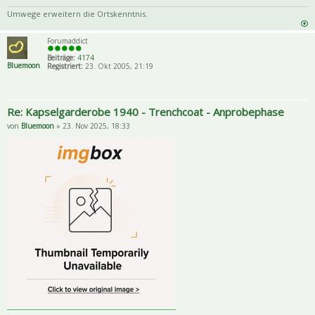
Priva
Zitat
Umwege erweitern die Ortskenntnis.
Forumaddict
Beiträge:
4174
Bluemoon
Registriert:
23. Okt 2005, 21:19
Re: Kapselgarderobe 1940 - Trenchcoat - Anprobephase
von
Bluemoon
» 23. Nov 2025, 18:33