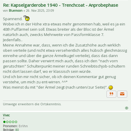
Re: Kapselgarderobe 1940 - Trenchcoat - Anprobephase
von
Bluemoon
» 26. Nov 2025, 23:09
Spannend.
Wobei ich in der Höhe xtra etwas mehr genommen hab, weil es ja ein
40th Puffärmel sein soll. Etwas breiter als der Bloc ist der Ärmel
natürlich auch, zwecks Mehrweite von Passformklasse 7.
Jedenfalls..
Meine Annahme war, dass, wenn ich die Zusatzhöhe auch wirklich
oben verteile (und nicht etwa versehentlich alles hübsch gleichmässig
einreihe und über die ganze Ärmelkugel verteile), dass das dann
passen sollte. Daher verwirrt mich auch, dass ich den "nach vorn
gerutschten" Schulterpunkt meiner runden Schreibtischjob-schultern
nicht dort lassen darf, wo er klassisch sein würde.
Und ich bin mir nicht sicher, ob ich deinen Kommentar gut genug
verstehe, um mich zu ent-wirren. ^^°
Was meinst du mit "der Ärmel zeigt (nach unten/zur Seite)".
Priva
Zitat
Umwege erweitern die Ortskenntnis.
Vivec
*
Pronomen:
Er/ihn
Beiträge:
80