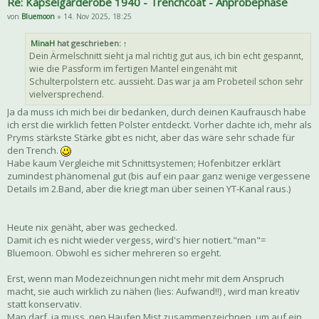
Re: Kapselgarderobe 1940 - Trenchcoat - Anprobephase
von
Bluemoon
» 14. Nov 2025, 18:25
MinaH
hat geschrieben:
↑
Dein Ärmelschnitt sieht ja mal richtig gut aus, ich bin echt gespannt,
wie die Passform im fertigen Mantel eingenäht mit
Schulterpolstern etc. aussieht. Das war ja am Probeteil schon sehr
vielversprechend.
Ja da muss ich mich bei dir bedanken, durch deinen Kaufrausch habe
ich erst die wirklich fetten Polster entdeckt. Vorher dachte ich, mehr als
Pryms stärkste Stärke gibt es nicht, aber das wäre sehr schade für
den Trench.
Habe kaum Vergleiche mit Schnittsystemen; Hofenbitzer erklärt
zumindest phänomenal gut (bis auf ein paar ganz wenige vergessene
Details im 2.Band, aber die kriegt man über seinen YT-Kanal raus.)
Heute nix genäht, aber was gechecked.
Damit ich es nicht wieder vergess, wird's hier notiert."man"=
Bluemoon. Obwohl es sicher mehreren so ergeht.
Erst, wenn man Modezeichnungen nicht mehr mit dem Anspruch
macht, sie auch wirklich zu nähen (lies: Aufwand!!) , wird man kreativ
statt konservativ.
Man darf, ja muss, nen Haufen Mist zusammenzeichnen, um auf ein