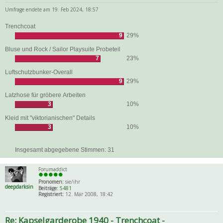
Umfrage endete am 19. Feb 2024, 18:57
Trenchcoat
9
29%
Bluse und Rock / Sailor Playsuite Probeteil
7
23%
Luftschutzbunker-Overall
9
29%
Latzhose für gröbere Arbeiten
3
10%
Kleid mit "viktorianischen" Details
3
10%
Insgesamt abgegebene Stimmen:
31
Forumaddict
Pronomen:
sie/ihr
deepdarksin
Beiträge:
5481
Registriert:
12. Mär 2008, 18:42
Re: Kapselgarderobe 1940 - Trenchcoat -