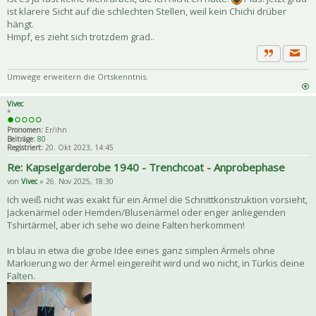
ist klarere Sicht auf die schlechten Stellen, weil kein Chichi drüber
hängt.
Hmpf, es zieht sich trotzdem grad..
Priva
Zitat
Umwege erweitern die Ortskenntnis.
Vivec
*
Pronomen:
Er/ihn
Beiträge:
80
Registriert:
20. Okt 2023, 14:45
Re: Kapselgarderobe 1940 - Trenchcoat - Anprobephase
von
Vivec
» 26. Nov 2025, 18:30
Ich weiß nicht was exakt für ein Ärmel die Schnittkonstruktion vorsieht,
Jackenärmel oder Hemden/Blusenärmel oder enger anliegenden
Tshirtärmel, aber ich sehe wo deine Falten herkommen!
In blau in etwa die grobe Idee eines ganz simplen Ärmels ohne
Markierung wo der Ärmel eingereiht wird und wo nicht, in Türkis deine
Falten.