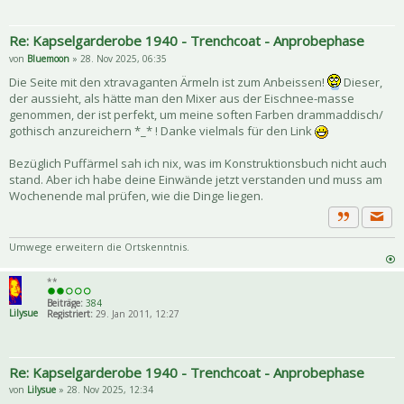
Re: Kapselgarderobe 1940 - Trenchcoat - Anprobephase
von
Bluemoon
» 28. Nov 2025, 06:35
Die Seite mit den xtravaganten Ärmeln ist zum Anbeissen!
Dieser,
der aussieht, als hätte man den Mixer aus der Eischnee-masse
genommen, der ist perfekt, um meine soften Farben drammaddisch/
gothisch anzureichern *_* ! Danke vielmals für den Link
Bezüglich Puffärmel sah ich nix, was im Konstruktionsbuch nicht auch
stand. Aber ich habe deine Einwände jetzt verstanden und muss am
Wochenende mal prüfen, wie die Dinge liegen.
Priva
Zitat
Umwege erweitern die Ortskenntnis.
**
Beiträge:
384
Lilysue
Registriert:
29. Jan 2011, 12:27
Re: Kapselgarderobe 1940 - Trenchcoat - Anprobephase
von
Lilysue
» 28. Nov 2025, 12:34