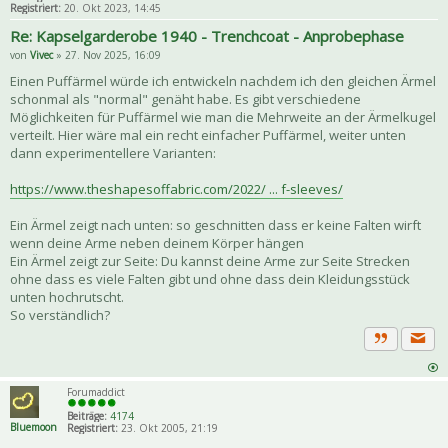
Registriert:
20. Okt 2023, 14:45
Re: Kapselgarderobe 1940 - Trenchcoat - Anprobephase
von
Vivec
» 27. Nov 2025, 16:09
Einen Puffärmel würde ich entwickeln nachdem ich den gleichen Ärmel
schonmal als "normal" genäht habe. Es gibt verschiedene
Möglichkeiten für Puffärmel wie man die Mehrweite an der Ärmelkugel
verteilt. Hier wäre mal ein recht einfacher Puffärmel, weiter unten
dann experimentellere Varianten:
https://www.theshapesoffabric.com/2022/ ... f-sleeves/
Ein Ärmel zeigt nach unten: so geschnitten dass er keine Falten wirft
wenn deine Arme neben deinem Körper hängen
Ein Ärmel zeigt zur Seite: Du kannst deine Arme zur Seite Strecken
ohne dass es viele Falten gibt und ohne dass dein Kleidungsstück
unten hochrutscht.
So verständlich?
Priva
Zitat
Forumaddict
Beiträge:
4174
Bluemoon
Registriert:
23. Okt 2005, 21:19