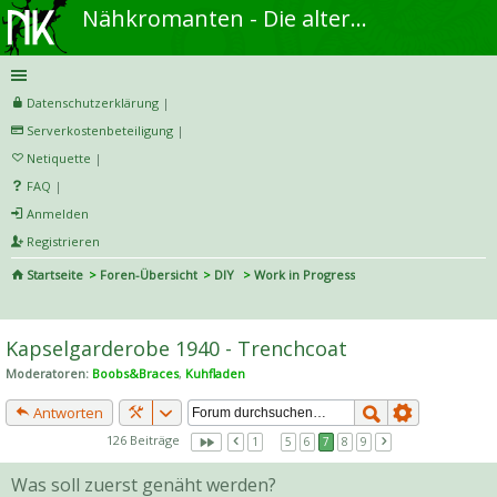
Nähkromanten - Die alternative Näh- und DIY-Community
Datenschutzerklärung
|
Serverkostenbeteiligung
|
Netiquette
|
FAQ
|
Anmelden
Registrieren
Startseite
Foren-Übersicht
DIY
Work in Progress
S
uc
Kapselgarderobe 1940 - Trenchcoat
he
Moderatoren:
Boobs&Braces
,
Kuhfladen
Antworten
126 Beiträge
1
…
5
6
7
8
9
Was soll zuerst genäht werden?