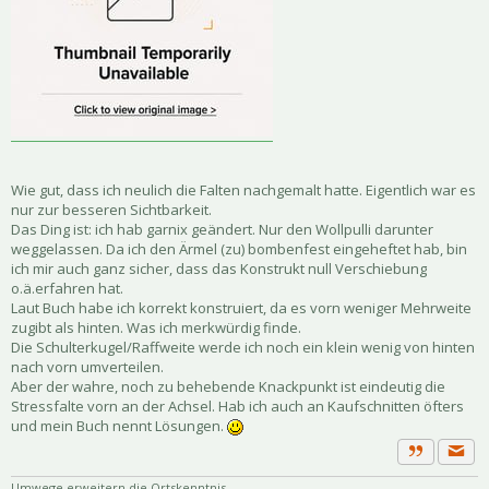
Wie gut, dass ich neulich die Falten nachgemalt hatte. Eigentlich war es
nur zur besseren Sichtbarkeit.
Das Ding ist: ich hab garnix geändert. Nur den Wollpulli darunter
weggelassen. Da ich den Ärmel (zu) bombenfest eingeheftet hab, bin
ich mir auch ganz sicher, dass das Konstrukt null Verschiebung
o.ä.erfahren hat.
Laut Buch habe ich korrekt konstruiert, da es vorn weniger Mehrweite
zugibt als hinten. Was ich merkwürdig finde.
Die Schulterkugel/Raffweite werde ich noch ein klein wenig von hinten
nach vorn umverteilen.
Aber der wahre, noch zu behebende Knackpunkt ist eindeutig die
Stressfalte vorn an der Achsel. Hab ich auch an Kaufschnitten öfters
und mein Buch nennt Lösungen.
Priva
Zitat
Umwege erweitern die Ortskenntnis.