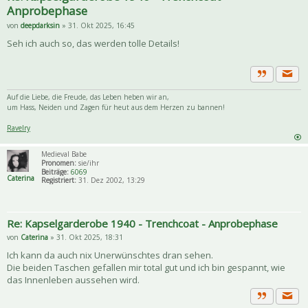
Anprobephase
von
deepdarksin
» 31. Okt 2025, 16:45
Seh ich auch so, das werden tolle Details!
Priva
Zitat
Auf die Liebe, die Freude, das Leben heben wir an,
um Hass, Neiden und Zagen für heut aus dem Herzen zu bannen!
Ravelry
Medieval Babe
Pronomen:
sie/ihr
Beiträge:
6069
Caterina
Registriert:
31. Dez 2002, 13:29
Re: Kapselgarderobe 1940 - Trenchcoat - Anprobephase
von
Caterina
» 31. Okt 2025, 18:31
Ich kann da auch nix Unerwünschtes dran sehen.
Die beiden Taschen gefallen mir total gut und ich bin gespannt, wie
das Innenleben aussehen wird.
Priva
Zitat