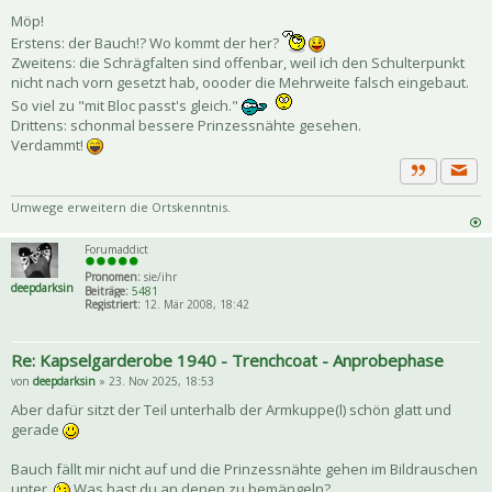
Möp!
Erstens: der Bauch!? Wo kommt der her?
Zweitens: die Schrägfalten sind offenbar, weil ich den Schulterpunkt
nicht nach vorn gesetzt hab, oooder die Mehrweite falsch eingebaut.
So viel zu "mit Bloc passt's gleich."
Drittens: schonmal bessere Prinzessnähte gesehen.
Verdammt!
Priva
Zitat
Umwege erweitern die Ortskenntnis.
Forumaddict
Pronomen:
sie/ihr
deepdarksin
Beiträge:
5481
Registriert:
12. Mär 2008, 18:42
Re: Kapselgarderobe 1940 - Trenchcoat - Anprobephase
von
deepdarksin
» 23. Nov 2025, 18:53
Aber dafür sitzt der Teil unterhalb der Armkuppe(l) schön glatt und
gerade
Bauch fällt mir nicht auf und die Prinzessnähte gehen im Bildrauschen
unter.
Was hast du an denen zu bemängeln?