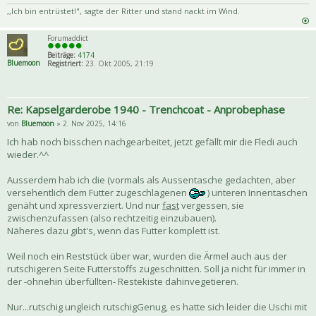
,,Ich bin entrüstet!", sagte der Ritter und stand nackt im Wind.
Forumaddict
Beiträge:
4174
Bluemoon
Registriert:
23. Okt 2005, 21:19
Re: Kapselgarderobe 1940 - Trenchcoat - Anprobephase
von
Bluemoon
» 2. Nov 2025, 14:16
Ich hab noch bisschen nachgearbeitet, jetzt gefällt mir die Fledi auch
wieder.^^
Ausserdem hab ich die (vormals als Aussentasche gedachten, aber
versehentlich dem Futter zugeschlagenen
) unteren Innentaschen
genäht und xpressverziert. Und nur
fast
vergessen, sie
zwischenzufassen (also rechtzeitig einzubauen).
Näheres dazu gibt's, wenn das Futter komplett ist.
Weil noch ein Reststück über war, wurden die Ärmel auch aus der
rutschigeren Seite Futterstoffs zugeschnitten. Soll ja nicht für immer in
der -ohnehin überfüllten- Restekiste dahinvegetieren.
Nur...rutschig ungleich rutschigGenug, es hatte sich leider die Uschi mit