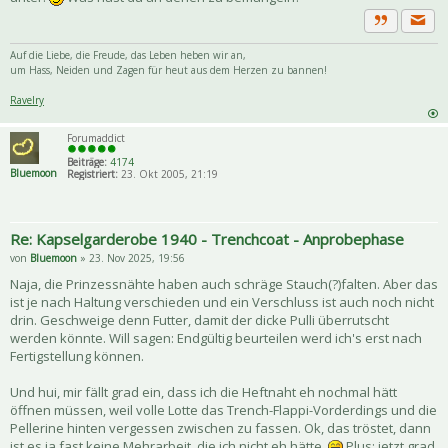
Priva
Zitat
Auf die Liebe, die Freude, das Leben heben wir an,
um Hass, Neiden und Zagen für heut aus dem Herzen zu bannen!
Ravelry
Forumaddict
Beiträge:
4174
Bluemoon
Registriert:
23. Okt 2005, 21:19
Re: Kapselgarderobe 1940 - Trenchcoat - Anprobephase
von
Bluemoon
» 23. Nov 2025, 19:56
Naja, die Prinzessnähte haben auch schräge Stauch(?)falten. Aber das
ist je nach Haltung verschieden und ein Verschluss ist auch noch nicht
drin. Geschweige denn Futter, damit der dicke Pulli überrutscht
werden könnte. Will sagen: Endgültig beurteilen werd ich's erst nach
Fertigstellung können.
Und hui, mir fällt grad ein, dass ich die Heftnaht eh nochmal hätt
öffnen müssen, weil volle Lotte das Trench-Flappi-Vorderdings und die
Pellerine hinten vergessen zwischen zu fassen. Ok, das tröstet, dann
ist es ja fast keine Mehrarbeit, die ich nicht eh hätte.
Plus: jetzt grad