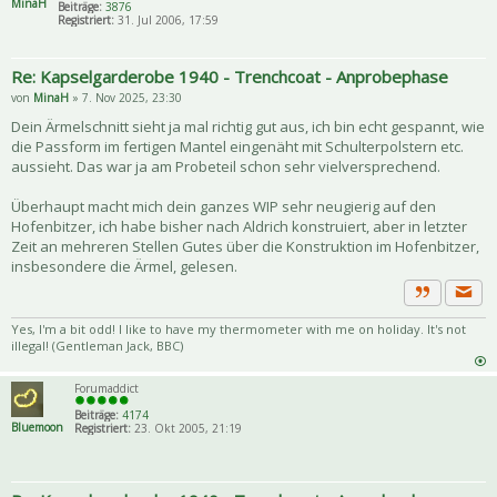
MinaH
Beiträge:
3876
Registriert:
31. Jul 2006, 17:59
Re: Kapselgarderobe 1940 - Trenchcoat - Anprobephase
von
MinaH
» 7. Nov 2025, 23:30
Dein Ärmelschnitt sieht ja mal richtig gut aus, ich bin echt gespannt, wie
die Passform im fertigen Mantel eingenäht mit Schulterpolstern etc.
aussieht. Das war ja am Probeteil schon sehr vielversprechend.
Überhaupt macht mich dein ganzes WIP sehr neugierig auf den
Hofenbitzer, ich habe bisher nach Aldrich konstruiert, aber in letzter
Zeit an mehreren Stellen Gutes über die Konstruktion im Hofenbitzer,
insbesondere die Ärmel, gelesen.
Priva
Zitat
Yes, I'm a bit odd! I like to have my thermometer with me on holiday. It's not
illegal! (Gentleman Jack, BBC)
Forumaddict
Beiträge:
4174
Bluemoon
Registriert:
23. Okt 2005, 21:19