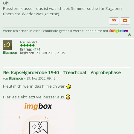
Oh!
Passformklasse... das ist was ich seit Sommer suche für Zugaben
übersicht. Wieder was gelernt:)
Priva
Zitat
Wenn ich schon in eine Schublade gesteckt werde, dann bitte mit
S
ü
ß
i
g
k
e
i
t
e
n
Forumaddict
Beiträge:
4174
Bluemoon
Registriert:
23. Okt 2005, 21:19
Re: Kapselgarderobe 1940 - Trenchcoat - Anprobephase
von
Bluemoon
» 29. Nov 2025, 09:43
Freut mich, wenn das hilfreich war.
Hier: es sieht jetzt viel besser aus.