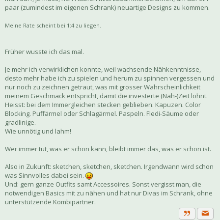
paar (zumindest im eigenen Schrank) neuartige Designs zu kommen.
Meine Rate scheint bei 1:4 zu liegen.
Früher wusste ich das mal.
Je mehr ich verwirklichen konnte, weil wachsende Nähkenntnisse,
desto mehr habe ich zu spielen und herum zu spinnen vergessen und
nur noch zu zeichnen getraut, was mit grosser Wahrscheinlichkeit
meinem Geschmack entspricht, damit die investerte (Näh-)Zeit lohnt.
Heisst: bei dem Immergleichen stecken geblieben. Kapuzen. Color
Blocking. Puffärmel oder Schlagärmel. Paspeln. Fledi-Säume oder
gradlinige.
Wie unnötig und lahm!
Wer immer tut, was er schon kann, bleibt immer das, was er schon ist.
Also in Zukunft: sketchen, sketchen, sketchen. Irgendwann wird schon
was Sinnvolles dabei sein.
Und: gern ganze Outfits samt Accessoires. Sonst vergisst man, die
notwendigen Basics mit zu nähen und hat nur Divas im Schrank, ohne
unterstützende Kombipartner.