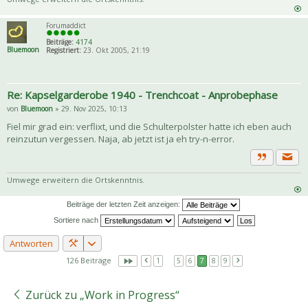
Forumaddict
Beiträge:
4174
Bluemoon
Registriert:
23. Okt 2005, 21:19
Re: Kapselgarderobe 1940 - Trenchcoat - Anprobephase
von
Bluemoon
» 29. Nov 2025, 10:13
Fiel mir grad ein: verflixt, und die Schulterpolster hatte ich eben auch
reinzutun vergessen. Naja, ab jetzt ist ja eh try-n-error.
Priva
Zitat
Umwege erweitern die Ortskenntnis.
Beiträge der letzten Zeit anzeigen:
Sortiere nach
Antworten
126 Beiträge
1
…
5
6
7
8
9
Zurück zu „Work in Progress“