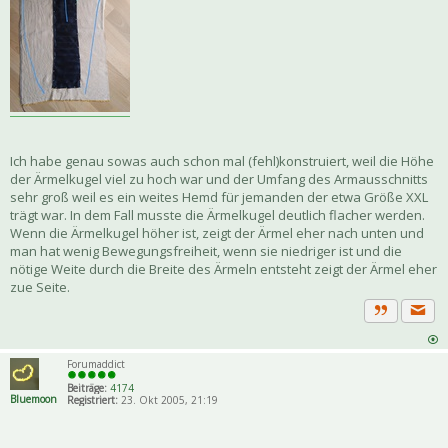
Ich habe genau sowas auch schon mal (fehl)konstruiert, weil die Höhe
der Ärmelkugel viel zu hoch war und der Umfang des Armausschnitts
sehr groß weil es ein weites Hemd für jemanden der etwa Größe XXL
trägt war. In dem Fall musste die Ärmelkugel deutlich flacher werden.
Wenn die Ärmelkugel höher ist, zeigt der Ärmel eher nach unten und
man hat wenig Bewegungsfreiheit, wenn sie niedriger ist und die
nötige Weite durch die Breite des Ärmeln entsteht zeigt der Ärmel eher
zue Seite.
Priva
Zitat
Forumaddict
Beiträge:
4174
Bluemoon
Registriert:
23. Okt 2005, 21:19