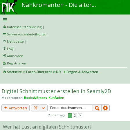
Nähkromanten - Die alternative Näh- und DIY-Community
Datenschutzerklärung
|
Serverkostenbeteiligung
|
Netiquette
|
FAQ
|
Anmelden
Registrieren
Startseite
Foren-Übersicht
DIY
Fragen & Antworten
S
uc
Digital Schnittmuster erstellen in Seamly2D
he
Moderatoren:
Boobs&Braces
,
Kuhfladen
Antworten
23 Beiträge
1
2
Wer hat Lust an digitalen Schnittmuster?