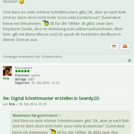
müssen.
Und dass es viele schöne Schnittmustern gibt, OK, aber je nach Kink
sind es dann doch nicht mehr sooo viele kostenlose!? Zumindest
keine mir bekannten.
zB für die 1890er zB gibts zwar den
Keystone Guide, also ne Anleitung zum selbernachzeichnen. Aber
kein: gib mit deine Masze und ich spuck dir kostenlos die Bluse in
deiner Grösse aus.
Priva
Zitat
Umwege erweitern die Ortskenntnis.
Forumaddict
Pronomen:
sie/ihr
Nria
Beiträge:
5567
Registriert:
16. Feb 2005, 14:13
Re: Digital Schnittmuster erstellen in Seamly2D
von
Nria
» 18. Feb 2024, 20:29
Bluemoon
hat geschrieben:
↑
Und dass es viele schöne Schnittmustern gibt, OK, aber je nach Kink
sind es dann doch nicht mehr sooo viele kostenlose!? Zumindest
keine mir bekannten.
zB für die 1890er zB gibts zwar den