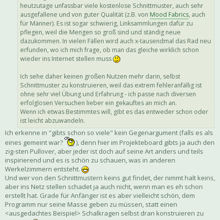
heutzutage unfassbar viele kostenlose Schnittmuster, auch sehr
ausgefallene und von guter Qualität (z.B. von
Mood Fabrics
, auch
für Männer). Es ist sogar schwierig, Linksammlungen dafür zu
pflegen, weil die Mengen so groß sind und ständig neue
dazukommen. In vielen Fällen wird auch x-tausendmal das Rad neu
erfunden, wo ich mich frage, ob man das gleiche wirklich schon
wieder ins Internet stellen muss
Ich sehe daher keinen großen Nutzen mehr darin, selbst
Schnittmuster zu konstruieren, weil das extrem fehleranfällig ist
ohne sehr viel Übung und Erfahrung - ich passe nach diversen
erfolglosen Versuchen lieber ein gekauftes an mich an.
Wenn ich etwas Bestimmtes will, gibt es das entweder schon oder
ist leicht abzuwandeln.
Ich erkenne in "gibts schon so viele" kein Gegenargument (falls es als
eines gemeint war?
), denn hier im Projekteboard gibts ja auch den
zig-sten Pullover, aber jeder ist doch auf seine Art anders und teils
inspirierend und es is schön zu schauen, was in anderen
Werkelzimmern entsteht.
Und wer von den Schnittmustern keins gut findet, der nimmt halt keins,
aber ins Netz stellen schadet ja auch nicht, wenn man es eh schon
erstellt hat. Grade für Anfänger ist es aber vielleicht schön, dem
Programm nur seine Masse geben zu müssen, statt einen
<ausgedachtes Beispiel> Schalkragen selbst dran konstruieren zu