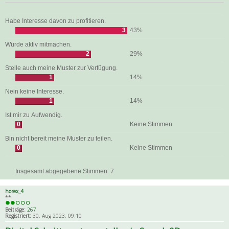
Habe Interesse davon zu profitieren.
3
43%
Würde aktiv mitmachen.
2
29%
Stelle auch meine Muster zur Verfügung.
1
14%
Nein keine Interesse.
1
14%
Ist mir zu Aufwendig.
0
Keine Stimmen
Bin nicht bereit meine Muster zu teilen.
0
Keine Stimmen
Insgesamt abgegebene Stimmen:
7
horex_4
**
Beiträge:
267
Registriert:
30. Aug 2023, 09:10