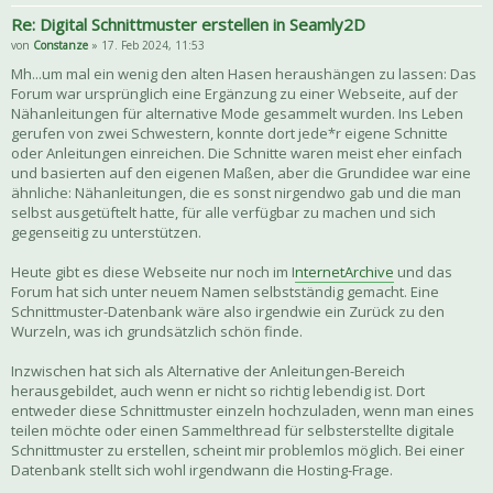
Re: Digital Schnittmuster erstellen in Seamly2D
von
Constanze
» 17. Feb 2024, 11:53
Mh...um mal ein wenig den alten Hasen heraushängen zu lassen: Das
Forum war ursprünglich eine Ergänzung zu einer Webseite, auf der
Nähanleitungen für alternative Mode gesammelt wurden. Ins Leben
gerufen von zwei Schwestern, konnte dort jede*r eigene Schnitte
oder Anleitungen einreichen. Die Schnitte waren meist eher einfach
und basierten auf den eigenen Maßen, aber die Grundidee war eine
ähnliche: Nähanleitungen, die es sonst nirgendwo gab und die man
selbst ausgetüftelt hatte, für alle verfügbar zu machen und sich
gegenseitig zu unterstützen.
Heute gibt es diese Webseite nur noch im I
nternetArchive
und das
Forum hat sich unter neuem Namen selbstständig gemacht. Eine
Schnittmuster-Datenbank wäre also irgendwie ein Zurück zu den
Wurzeln, was ich grundsätzlich schön finde.
Inzwischen hat sich als Alternative der Anleitungen-Bereich
herausgebildet, auch wenn er nicht so richtig lebendig ist. Dort
entweder diese Schnittmuster einzeln hochzuladen, wenn man eines
teilen möchte oder einen Sammelthread für selbsterstellte digitale
Schnittmuster zu erstellen, scheint mir problemlos möglich. Bei einer
Datenbank stellt sich wohl irgendwann die Hosting-Frage.