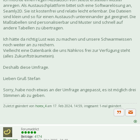
anregen. Als Austauschplattform bittet sich eine Softwarelösung an,
Seamly2D. Sie ist kostenfrei und relativ leicht erlernbar. Die Dateien
sind klein und so für einen Austausch untereinander gut geeignet. Die
Maßtabellen sind personalisierbar und Muster sind schnell auf
andere Tabellen zu übertragen.
Ich hätte da richtig Lust was zu machen und unsere Schwarmwissen
noch weiter an zu reichern.
Vielleicht eine Datenbank die uns Nähkros frei zur Verfügung steht
(alles Zukunftsträumetein).
Deshalb diese Umfrage.
Lieben Gruß Stefan
Sorry, habe noch etwas an der Umfrage angepasst, es ist möglich drei
Stimmen ab zu geben.
Zuletzt geändert von
horex_4
am 17. Feb 2024, 14:59, insgesamt 1-mal geändert.
Priva
Zitat
Forumaddict
Beiträge:
4174