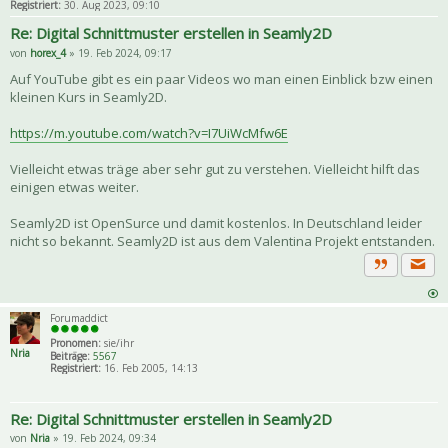
Registriert:
30. Aug 2023, 09:10
Re: Digital Schnittmuster erstellen in Seamly2D
von
horex_4
» 19. Feb 2024, 09:17
Auf YouTube gibt es ein paar Videos wo man einen Einblick bzw einen
kleinen Kurs in Seamly2D.
https://m.youtube.com/watch?v=I7UiWcMfw6E
Vielleicht etwas träge aber sehr gut zu verstehen. Vielleicht hilft das
einigen etwas weiter.
Seamly2D ist OpenSurce und damit kostenlos. In Deutschland leider
nicht so bekannt. Seamly2D ist aus dem Valentina Projekt entstanden.
Priva
Zitat
Forumaddict
Pronomen:
sie/ihr
Nria
Beiträge:
5567
Registriert:
16. Feb 2005, 14:13
Re: Digital Schnittmuster erstellen in Seamly2D
von
Nria
» 19. Feb 2024, 09:34