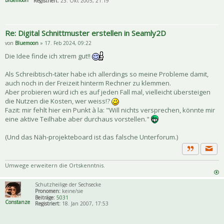
Bluemoon
Registriert:
23. Okt 2005, 21:19
Re: Digital Schnittmuster erstellen in Seamly2D
von
Bluemoon
» 17. Feb 2024, 09:22
Die Idee finde ich xtrem gut!!
Als Schreibtisch-täter habe ich allerdings so meine Probleme damit,
auch noch in der Freizeit hinterm Rechner zu klemmen.
Aber probieren würd ich es auf jeden Fall mal, vielleicht übersteigen
die Nutzen die Kosten, wer weiss!?
Fazit: mir fehlt hier ein Punkt à la: "Will nichts versprechen, könnte mir
eine aktive Teilhabe aber durchaus vorstellen."
(Und das Näh-projekteboard ist das falsche Unterforum.)
Priva
Zitat
Umwege erweitern die Ortskenntnis.
Schutzheilige der Sechsecke
Pronomen:
keine/sie
Beiträge:
5031
Constanze
Registriert:
18. Jan 2007, 17:53