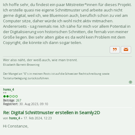
Ich hoffe sehr, du findest ein paar Mitstreiter*innen für dieses Projekt.
Ich erstelle quasi nie eigene Schnittmuster und arbeite auch nicht
gerne digital, weil ich, wie Bluemoon auch, beruflich schon zu viel am
Computer sitze, daher würde ich wohl nicht aktiv mitmachen.
Andererseits - sag niemals nie. Ich sähe für mich vor allem Potential in
der Digitalisierung von historischen Schnitten, die fernab von meiner
Größe liegen. Bei sehr alten gäbe es da wohl kein Problem mit dem
Copyright, die könnte ich dann sogar teilen.
Priva
Zitat
Wer also näht, der weiß auch, wie man trennt.
Elizabeth Barrett-Browning
Der Mangel an "ß"s in meinen Posts ist auf die Schweizer Rechtschreibung sowie
Tastaturbelegung zurückzuführen.
horex_4
**
Beiträge:
267
Registriert:
30. Aug 2023, 09:10
Re: Digital Schnittmuster erstellen in Seamly2D
von
horex_4
» 17. Feb 2024, 12:23
Hi Constanze,