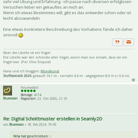
sehr viel Übung und Erfahrung - ich passe nach diversen erfolglosen
Versuchen lieber ein gekauftes an mich an.
Wenn ich etwas Bestimmtes will, gibt es das entweder schon oder ist
leicht abzuwandeln.
Eine etwas konkretere Beschreibung des Vorhabens fände ich daher
sinnvoll
Priva
Zitat
Aber die Libelle ist ein Vogel.
Die Libelle war der schönste aller Vögel, wenn man nur einsah, dass sie ein
Vogel war. (Per Olov Enquist)
Hana und ich bloggen:
Mondkunst
Stoffstatistik 2026:
gekauft 14,1 m - vernäht 4,6 m - abgegeben 8,9 m (+ 0,6 m)
Forumaddict
Beiträge:
4174
Bluemoon
Registriert:
23. Okt 2005, 21:19
Re: Digital Schnittmuster erstellen in Seamly2D
von
Bluemoon
» 18. Feb 2024, 19:45
Nria
hat geschrieben:
↑