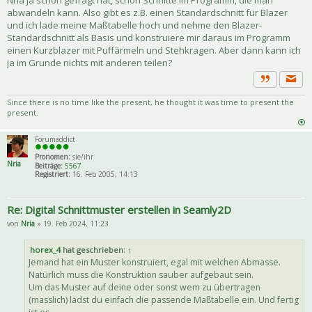
abwandeln kann. Also gibt es z.B. einen Standardschnitt für Blazer
und ich lade meine Maßtabelle hoch und nehme den Blazer-
Standardschnitt als Basis und konstruiere mir daraus im Programm
einen Kurzblazer mit Puffärmeln und Stehkragen. Aber dann kann ich
ja im Grunde nichts mit anderen teilen?
Priva
Zitat
Since there is no time like the present, he thought it was time to present the
present.
Forumaddict
Pronomen:
sie/ihr
Nria
Beiträge:
5567
Registriert:
16. Feb 2005, 14:13
Re: Digital Schnittmuster erstellen in Seamly2D
von
Nria
» 19. Feb 2024, 11:23
horex_4
hat geschrieben:
↑
Jemand hat ein Muster konstruiert, egal mit welchen Abmasse.
Natürlich muss die Konstruktion sauber aufgebaut sein.
Um das Muster auf deine oder sonst wem zu übertragen
(masslich) lädst du einfach die passende Maßtabelle ein. Und fertig