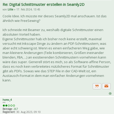
Re: Digital Schnittmuster erstellen in Seamly2D
von
Lillie
» 17. Feb 2024, 13:45
Coole Idee. Ich müsste mir dieses Seamly2D mal anschauen. Ist das
ähnlich wie FreeSewing?
Ich schneide mit Beamer zu, weshalb digitale Schnittmuster einen
absoluten Vorteil haben.
Eigene Schnittmuster hab ich bisher noch keine erstellt, maximal
versucht mit Inkscape Dinge zu ändern an PDF-Schnittmustern, was
aber echt schwierig ist. Wenn es einen einfacheren Weg gäbe, wie
man kleinere Änderungen (Teile kombinieren, Größen ineinander
blenden, FBA, ...) an existierenden Schnittmustern vornehmen kann
wäre das super. Generell stört es mich, so als Software-affine Person,
dass es noch kein verbreitetes nützlicheres Format für Schnittmuster
gibt als PDFs. Sowas wie das STEP File in der CAD-Welt ist, ein
Austausch-Format in dem man einfacher Änderungen vornehmen
kann.
Priva
Zitat
horex_4
**
Beiträge:
267
Registriert:
30. Aug 2023, 09:10