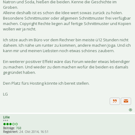
Natron und Soda, hießen die beiden. Kenne die Geschichte im
Groben.
Alleine deshalb ist es schon die Idee wert sowas zurück zu holen.
Besondere Schnittmuster oder allgemein Schnittmuster frei verfügbar
machen. Copyright Rechte liegen auf fertige Schnittmuster und Kopien
wollen wir ja nicht.
Ich sitze auch im Büro vor dem Rechner bin meiste ü12 Stunden nicht
daheim. Ich nähe um runter zu kommen, andere machen Joga. Und ich
kann mir und meinen Liebsten noch etwas schönes zaubern.
Ein weiterer positiver Effekt wäre das Forum wieder etwas lebendiger
zu machen. Und wieder zu dem machen wofür die beiden es damals
gegründet haben.
Den Platz fürs Hosting könnte ich bereit stellen.
LG
Priva
Zitat
Lillie
***
Beiträge:
768
Registriert:
24. Okt 2014, 16:51