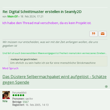
Re: Digital Schnittmuster erstellen in Seamly2D
von
Moon-Elf
» 18. Feb 2024, 17:21
Ich habe den Thread mal verschoben, da es kein Projekt ist.
Priva
Zitat
Wir müssen nur entscheiden, was wir mit der Zeit anfangen wollen, die uns
gegeben ist
Und fall ich auch brennend/dem Meere entgegen/ist Freiheit niemals/ein vermessenes Streben...
madeye hat geschrieben:
Um ehrlich zu sein halte ich sie für eine menschliche Strickmaschine
Mod Spruch
Das Düstere Selbermachpaket wird aufgelöst - Schätze
gegen Spende
Forumaddict
Pronomen:
sie/ihr
Nria
Beiträge:
5567
Registriert:
16. Feb 2005, 14:13