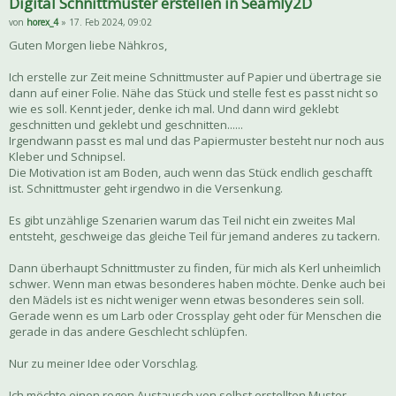
Digital Schnittmuster erstellen in Seamly2D
von
horex_4
» 17. Feb 2024, 09:02
Guten Morgen liebe Nähkros,
Ich erstelle zur Zeit meine Schnittmuster auf Papier und übertrage sie
dann auf einer Folie. Nähe das Stück und stelle fest es passt nicht so
wie es soll. Kennt jeder, denke ich mal. Und dann wird geklebt
geschnitten und geklebt und geschnitten......
Irgendwann passt es mal und das Papiermuster besteht nur noch aus
Kleber und Schnipsel.
Die Motivation ist am Boden, auch wenn das Stück endlich geschafft
ist. Schnittmuster geht irgendwo in die Versenkung.
Es gibt unzählige Szenarien warum das Teil nicht ein zweites Mal
entsteht, geschweige das gleiche Teil für jemand anderes zu tackern.
Dann überhaupt Schnittmuster zu finden, für mich als Kerl unheimlich
schwer. Wenn man etwas besonderes haben möchte. Denke auch bei
den Mädels ist es nicht weniger wenn etwas besonderes sein soll.
Gerade wenn es um Larb oder Crossplay geht oder für Menschen die
gerade in das andere Geschlecht schlüpfen.
Nur zu meiner Idee oder Vorschlag.
Ich möchte einen regen Austausch von selbst erstellten Muster