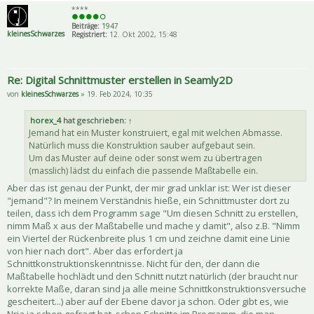
****
Beiträge:
1947
kleinesSchwarzes
Registriert:
12. Okt 2002, 15:48
Re: Digital Schnittmuster erstellen in Seamly2D
von
kleinesSchwarzes
» 19. Feb 2024, 10:35
horex_4
hat geschrieben:
↑
Jemand hat ein Muster konstruiert, egal mit welchen Abmasse.
Natürlich muss die Konstruktion sauber aufgebaut sein.
Um das Muster auf deine oder sonst wem zu übertragen
(masslich) lädst du einfach die passende Maßtabelle ein.
Aber das ist genau der Punkt, der mir grad unklar ist: Wer ist dieser
"jemand"? In meinem Verständnis hieße, ein Schnittmuster dort zu
teilen, dass ich dem Programm sage "Um diesen Schnitt zu erstellen,
nimm Maß x aus der Maßtabelle und mache y damit", also z.B. "Nimm
ein Viertel der Rückenbreite plus 1 cm und zeichne damit eine Linie
von hier nach dort". Aber das erfordert ja
Schnittkonstruktionskenntnisse. Nicht für den, der dann die
Maßtabelle hochlädt und den Schnitt nutzt natürlich (der braucht nur
korrekte Maße, daran sind ja alle meine Schnittkonstruktionsversuche
gescheitert...) aber auf der Ebene davor ja schon. Oder gibt es, wie
Nria ja schon gefragt hat, schon Schnitte im Programm, die man