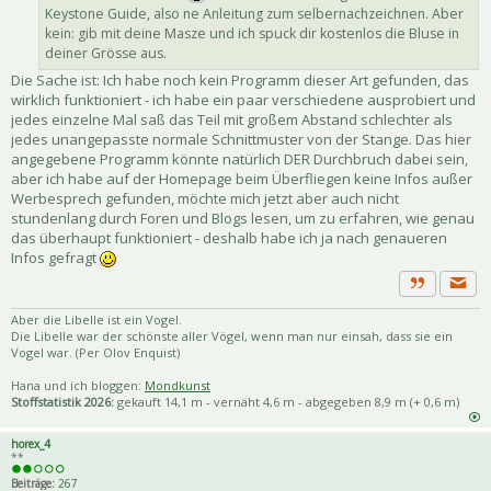
Keystone Guide, also ne Anleitung zum selbernachzeichnen. Aber
kein: gib mit deine Masze und ich spuck dir kostenlos die Bluse in
deiner Grösse aus.
Die Sache ist: Ich habe noch kein Programm dieser Art gefunden, das
wirklich funktioniert - ich habe ein paar verschiedene ausprobiert und
jedes einzelne Mal saß das Teil mit großem Abstand schlechter als
jedes unangepasste normale Schnittmuster von der Stange. Das hier
angegebene Programm könnte natürlich DER Durchbruch dabei sein,
aber ich habe auf der Homepage beim Überfliegen keine Infos außer
Werbesprech gefunden, möchte mich jetzt aber auch nicht
stundenlang durch Foren und Blogs lesen, um zu erfahren, wie genau
das überhaupt funktioniert - deshalb habe ich ja nach genaueren
Infos gefragt
Priva
Zitat
Aber die Libelle ist ein Vogel.
Die Libelle war der schönste aller Vögel, wenn man nur einsah, dass sie ein
Vogel war. (Per Olov Enquist)
Hana und ich bloggen:
Mondkunst
Stoffstatistik 2026:
gekauft 14,1 m - vernäht 4,6 m - abgegeben 8,9 m (+ 0,6 m)
horex_4
**
Beiträge:
267