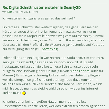
Re: Digital Schnittmuster erstellen in Seamly2D
von
Nria
» 18. Feb 2024, 18:49
Ich verstehe nicht ganz, was genau das sein soll?
Ein fertiges Schnittmuster weiterzugeben, das genau auf meinen
Körper angepasst ist, bringt ja niemandem etwas, weil es nur mir
passt (und mein Körper ist leider weit weg vom Durchschnitt). Sinnvoll
wären eher Anleitungen, einen Grundschnitt abzuwandeln, aber das
überlasse ich den Profis, die ihr Wissen sogar kostenlos auf Youtube
zur Verfügung stellen (z.B.
patterning
).
Oder soll das so ein Projekt wie Natron und Soda sein? Um ehrlich zu
sein, glaube ich nicht, dass das heute noch sinnvoll ist. Es gibt
heutzutage unfassbar viele kostenlose Schnittmuster, auch sehr
ausgefallene und von guter Qualität (z.B. von
Mood Fabrics
, auch für
Männer). Es ist sogar schwierig, Linksammlungen dafür zu pflegen,
weil die Mengen so groß sind und ständig neue dazukommen. In
vielen Fällen wird auch x-tausendmal das Rad neu erfunden, wo ich
mich frage, ob man das gleiche wirklich schon wieder ins Internet
stellen muss
Ich sehe daher keinen großen Nutzen mehr darin, selbst
Schnittmuster zu konstruieren, weil das extrem fehleranfällig ist ohne