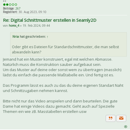
**
Beiträge:
267
Registriert:
30. Aug 2023, 09:10
Re: Digital Schnittmuster erstellen in Seamly2D
von
horex_4
» 19. Feb 2024, 09:44
Nria
hat geschrieben:
↑
Oder gibt es Dateien für Standardschnittmuster, die man selbst
abwandeln kann?
Jemand hat ein Muster konstruiert, egal mit welchen Abmasse.
Natürlich muss die Konstruktion sauber aufgebaut sein.
Um das Muster auf deine oder sonst wem zu übertragen (masslich)
lädst du einfach die passende Maßtabelle ein. Und fertig ist es.
Das Programm lässt es auch zu das du deine eigenen Standart Naht
und Schnittzugaben nehmen kannst.
Bitte nicht nur das Video anspielen und dann beurteilen. Die gute
Dame hat einige Videos dazu gemacht. Geht auch auf Spezielle
Themen ein wie zB. Masstabellen erstellen usw
Priva
Zitat