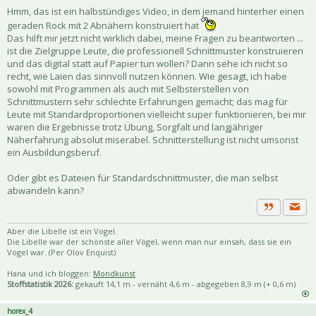
Hmm, das ist ein halbstündiges Video, in dem jemand hinterher einen
geraden Rock mit 2 Abnähern konstruiert hat
Das hilft mir jetzt nicht wirklich dabei, meine Fragen zu beantworten ...
ist die Zielgruppe Leute, die professionell Schnittmuster konstruieren
und das digital statt auf Papier tun wollen? Dann sehe ich nicht so
recht, wie Laien das sinnvoll nutzen können. Wie gesagt, ich habe
sowohl mit Programmen als auch mit Selbsterstellen von
Schnittmustern sehr schlechte Erfahrungen gemacht; das mag für
Leute mit Standardproportionen vielleicht super funktionieren, bei mir
waren die Ergebnisse trotz Übung, Sorgfalt und langjähriger
Näherfahrung absolut miserabel. Schnitterstellung ist nicht umsonst
ein Ausbildungsberuf.
Oder gibt es Dateien für Standardschnittmuster, die man selbst
abwandeln kann?
Priva
Zitat
Aber die Libelle ist ein Vogel.
Die Libelle war der schönste aller Vögel, wenn man nur einsah, dass sie ein
Vogel war. (Per Olov Enquist)
Hana und ich bloggen:
Mondkunst
Stoffstatistik 2026:
gekauft 14,1 m - vernäht 4,6 m - abgegeben 8,9 m (+ 0,6 m)
horex_4