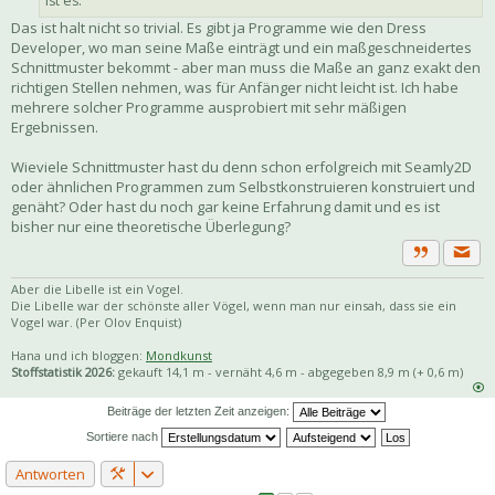
ist es.
Das ist halt nicht so trivial. Es gibt ja Programme wie den Dress
Developer, wo man seine Maße einträgt und ein maßgeschneidertes
Schnittmuster bekommt - aber man muss die Maße an ganz exakt den
richtigen Stellen nehmen, was für Anfänger nicht leicht ist. Ich habe
mehrere solcher Programme ausprobiert mit sehr mäßigen
Ergebnissen.
Wieviele Schnittmuster hast du denn schon erfolgreich mit Seamly2D
oder ähnlichen Programmen zum Selbstkonstruieren konstruiert und
genäht? Oder hast du noch gar keine Erfahrung damit und es ist
bisher nur eine theoretische Überlegung?
Priva
Zitat
Aber die Libelle ist ein Vogel.
Die Libelle war der schönste aller Vögel, wenn man nur einsah, dass sie ein
Vogel war. (Per Olov Enquist)
Hana und ich bloggen:
Mondkunst
Stoffstatistik 2026:
gekauft 14,1 m - vernäht 4,6 m - abgegeben 8,9 m (+ 0,6 m)
Beiträge der letzten Zeit anzeigen:
Sortiere nach
Antworten