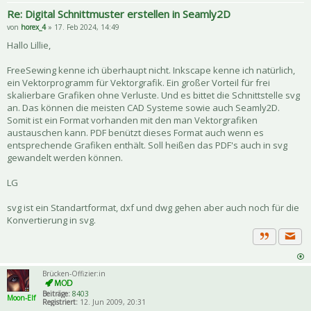
Re: Digital Schnittmuster erstellen in Seamly2D
von
horex_4
» 17. Feb 2024, 14:49
Hallo Lillie,
FreeSewing kenne ich überhaupt nicht. Inkscape kenne ich natürlich,
ein Vektorprogramm für Vektorgrafik. Ein großer Vorteil für frei
skalierbare Grafiken ohne Verluste. Und es bittet die Schnittstelle svg
an. Das können die meisten CAD Systeme sowie auch Seamly2D.
Somit ist ein Format vorhanden mit den man Vektorgrafiken
austauschen kann. PDF benützt dieses Format auch wenn es
entsprechende Grafiken enthält. Soll heißen das PDF's auch in svg
gewandelt werden können.
LG
svg ist ein Standartformat, dxf und dwg gehen aber auch noch für die
Konvertierung in svg.
Priva
Zitat
Brücken-Offizier:in
Beiträge:
8403
Moon-Elf
Registriert:
12. Jun 2009, 20:31