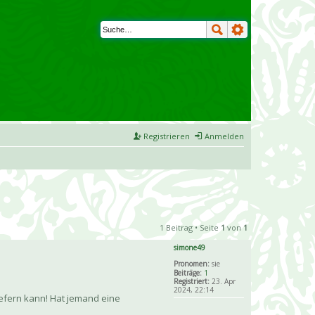
Registrieren
Anmelden
1 Beitrag • Seite
1
von
1
simone49
Pronomen:
sie
Beiträge:
1
Registriert:
23. Apr
2024, 22:14
liefern kann! Hat jemand eine