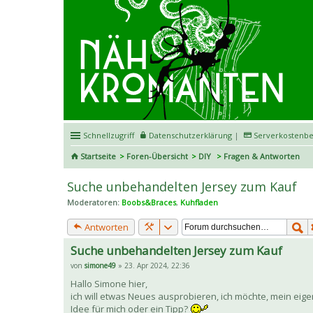
Schnellzugriff
Datenschutzerklärung
|
Serverkostenbe
Startseite
Foren-Übersicht
DIY
Fragen & Antworten
Suche unbehandelten Jersey zum Kauf
Moderatoren:
Boobs&Braces
,
Kuhfladen
Antworten
Suche unbehandelten Jersey zum Kauf
von
simone49
» 23. Apr 2024, 22:36
Hallo Simone hier,
ich will etwas Neues ausprobieren, ich möchte, mein eigen
Idee für mich oder ein Tipp?