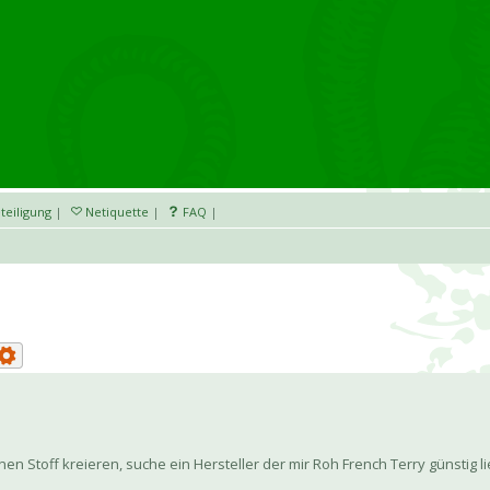
teiligung
|
Netiquette
|
FAQ
|
en Stoff kreieren, suche ein Hersteller der mir Roh French Terry günstig 