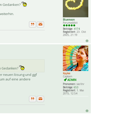
 dem Gedanken?
eiterhin.
Bluemoon
Forumaddict
Private Nachricht senden
Zitat
Beiträge:
4174
Registriert:
23. Okt
2005, 21:19
dem Gedanken?
Kaylee
der neuen lösung und ggf
Captain
orum auf eine andere
Pronomen:
sie/ihr
Beiträge:
653
Registriert:
1. Mai
2015, 12:54
Private Nachricht senden
Zitat