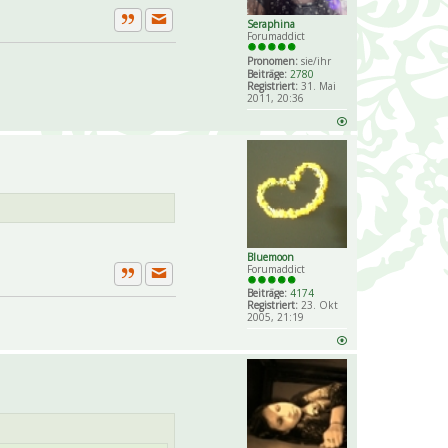
Seraphina
Private Nachricht senden
Zitat
Forumaddict
Pronomen:
sie/ihr
Beiträge:
2780
Registriert:
31. Mai
2011, 20:36
Bluemoon
Forumaddict
Private Nachricht senden
Zitat
Beiträge:
4174
Registriert:
23. Okt
2005, 21:19