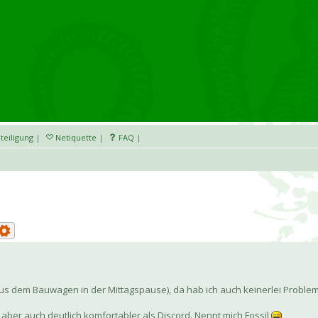
teiligung
|
Netiquette
|
FAQ
|
us dem Bauwagen in der Mittagspause), da hab ich auch keinerlei Probl
 aber auch deutlich komfortabler als Discord. Nennt mich Fossil