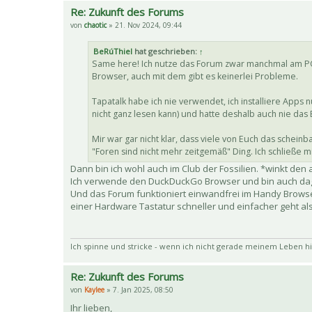
Re: Zukunft des Forums
von
chaotic
» 21. Nov 2024, 09:44
BeRúThiel
hat geschrieben:
↑
Same here! Ich nutze das Forum zwar manchmal am PC 
Browser, auch mit dem gibt es keinerlei Probleme.
Tapatalk habe ich nie verwendet, ich installiere Apps
nicht ganz lesen kann) und hatte deshalb auch nie das 
Mir war gar nicht klar, dass viele von Euch das sche
"Foren sind nicht mehr zeitgemäß" Ding. Ich schließe mi
Dann bin ich wohl auch im Club der Fossilien. *winkt den
Ich verwende den DuckDuckGo Browser und bin auch dageg
Und das Forum funktioniert einwandfrei im Handy Browser
einer Hardware Tastatur schneller und einfacher geht al
Ich spinne und stricke - wenn ich nicht gerade meinem Leben hi
Re: Zukunft des Forums
von
Kaylee
» 7. Jan 2025, 08:50
Ihr lieben,