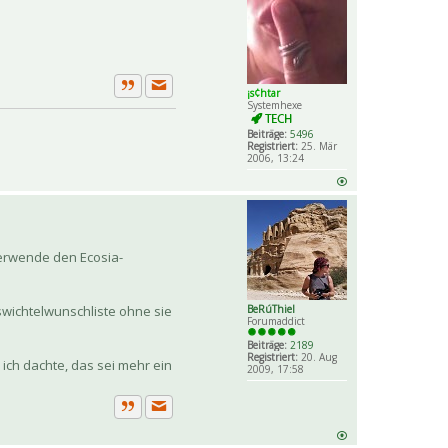
¡s¢htar
Private Nachricht senden
Zitat
Systemhexe
Beiträge:
5496
Registriert:
25. Mär
2006, 13:24
verwende den Ecosia-
swichtelwunschliste ohne sie
BeRúThiel
Forumaddict
Beiträge:
2189
Registriert:
20. Aug
ich dachte, das sei mehr ein
2009, 17:58
Private Nachricht senden
Zitat