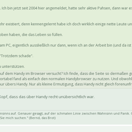
Ich bin jetzt seit 2004 hier angemeldet, hatte sehr aktive Pahsen, dann war 
hr existiert, denn kennengelernt habe ich doch wirklich einige nette Leute u
oben haben, die das Leben so füllen.
m PC, eigentlich aussließlich nur dann, wenn ich an der Arbeit bin (und da ist 
 "Trotzdem schade".
zu unterstützen.
al auf dem Handy im Browser versucht? Ich finde, dass die Seite so dermaßen gu
fortabel fand als einfach den normalen Handybrowser zu nutzen. Und obwohl 
ur übers Handy. Nur als kleine Ermutigung, dass Handy nicht gleich forenunf
 Kopf, dass das über Handy recht unübersichtlich war.
nsinns auf. Genauer gesagt, auf der schmalen Linie zwischen Wahnsinn und Panik. 
s Sie mich suchen." (Bernd, das Brot)