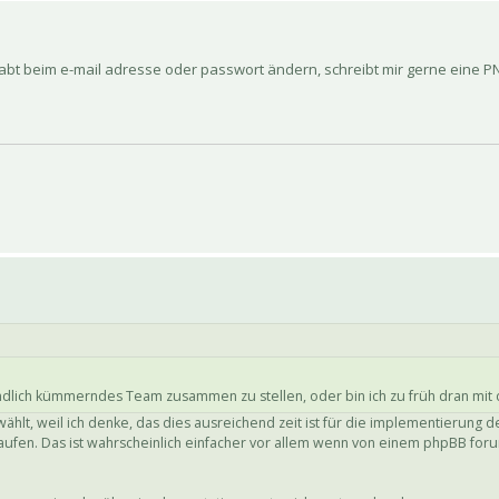
habt beim e-mail adresse oder passwort ändern, schreibt mir gerne eine PN
bindlich kümmerndes Team zusammen zu stellen, oder bin ich zu früh dran m
wählt, weil ich denke, das dies ausreichend zeit ist für die implementierung 
 laufen. Das ist wahrscheinlich einfacher vor allem wenn von einem phpBB fo