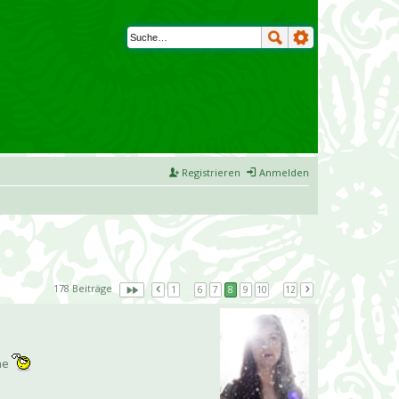
Registrieren
Anmelden
178 Beiträge
1
…
6
7
8
9
10
…
12
eme