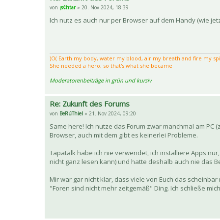
von
¡s¢htar
» 20. Nov 2024, 18:39
Ich nutz es auch nur per Browser auf dem Handy (wie je
)Ο( Earth my body, water my blood, air my breath and fire my spir
She needed a hero, so that's what she became
Moderatorenbeiträge in grün und kursiv
Re: Zukunft des Forums
von
BeRúThiel
» 21. Nov 2024, 09:20
Same here! Ich nutze das Forum zwar manchmal am PC (zu
Browser, auch mit dem gibt es keinerlei Probleme.
Tapatalk habe ich nie verwendet, ich installiere Apps n
nicht ganz lesen kann) und hatte deshalb auch nie das Be
Mir war gar nicht klar, dass viele von Euch das schein
"Foren sind nicht mehr zeitgemäß" Ding. Ich schließe mich 