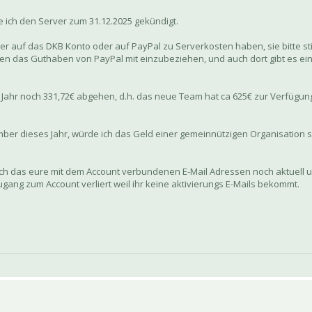
 ich den Server zum 31.12.2025 gekündigt.
r auf das DKB Konto oder auf PayPal zu Serverkosten haben, sie bitte still
en das Guthaben von PayPal mit einzubeziehen, und auch dort gibt es ein
s Jahr noch 331,72€ abgehen, d.h. das neue Team hat ca 625€ zur Verfügu
tember dieses Jahr, würde ich das Geld einer gemeinnützigen Organisatio
 nach das eure mit dem Account verbundenen E-Mail Adressen noch aktuell u
gang zum Account verliert weil ihr keine aktivierungs E-Mails bekommt.