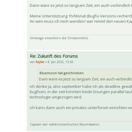
Dann wäre es jetzt so langsam Zeit, ein auch verbindli
Meine Unterstützung 1h/Monat (Bugfix-Versions-recherche
An wen muss ich mich wenden/ wer nimmt den neuen Kap
Umwege erweitern die Ortskenntnis.
Re: Zukunft des Forums
von
Kaylee
» 8. Jan 2025, 13:56
Bluemoon hat geschrieben:
Dann wäre es jetzt so langsam Zeit, ein auch verbin
ich denke ja, also september habe ich als deadline gewäh
bugfixen, in der zeit könnten beide lösungen parallel l
technologie umgezogen wird.
ich kann dann auch ein privates unterforum einrichten 
Captain der nähkromantischen Raumstation.