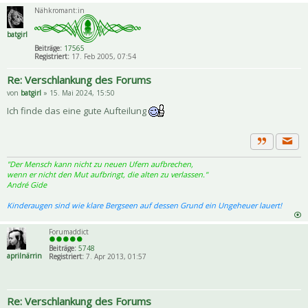
Nähkromant:in
batgirl
Beiträge:
17565
Registriert:
17. Feb 2005, 07:54
Re: Verschlankung des Forums
von
batgirl
» 15. Mai 2024, 15:50
Ich finde das eine gute Aufteilung
Priva
Zitat
"Der Mensch kann nicht zu neuen Ufern aufbrechen,
wenn er nicht den Mut aufbringt, die alten zu verlassen."
André Gide
Kinderaugen sind wie klare Bergseen auf dessen Grund ein Ungeheuer lauert!
Forumaddict
Beiträge:
5748
aprilnärrin
Registriert:
7. Apr 2013, 01:57
Re: Verschlankung des Forums