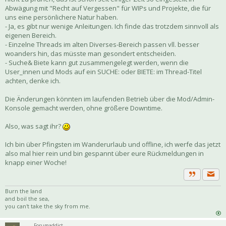
Abwägung mit "Recht auf Vergessen" für WIPs und Projekte, die für
uns eine persönlichere Natur haben.
- Ja, es gibt nur wenige Anleitungen. Ich finde das trotzdem sinnvoll als
eigenen Bereich.
- Einzelne Threads im alten Diverses-Bereich passen vll. besser
woanders hin, das müsste man gesondert entscheiden.
- Suche& Biete kann gut zusammengelegt werden, wenn die
User_innen und Mods auf ein SUCHE: oder BIETE: im Thread-Titel
achten, denke ich.
Die Änderungen könnten im laufenden Betrieb über die Mod/Admin-
Konsole gemacht werden, ohne größere Downtime.
Also, was sagt ihr?
Ich bin über Pfingsten im Wanderurlaub und offline, ich werfe das jetzt
also mal hier rein und bin gespannt über eure Rückmeldungen in
knapp einer Woche!
Priva
Zitat
Burn the land
and boil the sea,
you can't take the sky from me.
Forumaddict