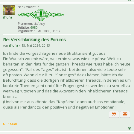
Nähkromant:in
rhuna
Pronomen:
sie/they
Beiträge:
6980
Registriert:
1. Mai 2006, 11:07
Re: Verschlankung des Forums
von
rhuna
» 15. Mai 2024, 20:13
Ich finde die vorgeschlagene neue Struktur sieht gut aus.
Ein Wunsch von mir wäre, weiterhin sowas wie die pöhse Welt zu
behalten, in der Platz für die ganzen Threads wie "Das habe ich heute
gegessen", "Fail des Tages" etc. ist - bei denen also viele Leute sehr
oft posten. Wenn die z.B. zu "Sonstiges" dazu kämen, hätte ich die
Befürchtung, dass die dortigen inhaltlicheren Threads, in denen es um
konkrete Themen geht und öfter Fragen gestellt werden, zu schnell zu
weit weg rutschen und das die Aktivität in den inhaltlicheren Threads
bremst.
(Und von mir aus könnte das "Kopfkino" dann auch ins emotionale,
quasi als Pendant zu den positiven und negativen Emotionen.)
Priva
Zitat
Nur Mut!