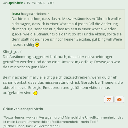
von
aprilnärrin
» 15. Mai 2024, 17:09
Inara
hat geschrieben:
↑
Dachte mir schon, dass das zu Missverständnissen führt. Ich wollte
nicht sagen, dass ich in einer Woche auf jeden Fall die Änderung
durchprügle, sondern nur, dass ich erst in einer Woche wieder
gucke, wie die Stimmung (bis dahin) so ist. Für die Aktion, sollte sie
denn stattfinden, habe ich noch keinen Zeitplan, gut Ding will Weile
haben, richtig
Klingt gut. (:
Die Abstimmung suggeriert halt auch, dass hier entscheidungen
getroffen werden und dann eine Umsetzung erfolgt. Deswegen war
das mir nicht so ganz klar.
Beim nächsten mal vielleicht gleich dazuschreiben, wenn du dir eh
schon denkst, dass das missverständlich ist. Gerade bei Themen, die
aktuell mit viel Energie, Emotionen und gefühltem Aktionismus
aufgeladen sind.
Priva
Zitat
Grüße von der aprilnärrin
"Wozu Humor, wo kein Versagen droht? Menschliche Unvollkommenheit - das
ist mein Leben. Unmenschliche Vollkommenheit - mein Tod."
(Michael Ende, Das Gauklermärchen)