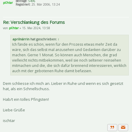
Beiträge:
5496
¡s¢htar
Registriert:
25. Mär 2006, 13:24
Re: Verschlankung des Forums
von
¡s¢htar
» 15. Mai 2024, 13:58
aprilnärrin
hat geschrieben:
↑
Ich fände es schön, wenn für den Prozess etwas mehr Zeit da
wäre, sich das selbst mal anzusehen und Gedanken darüber zu
machen. Gerne 1 Monat. So können auch Menschen, die grad
vielleicht nichts mitbekommen, weil sie noch seltener reinsehen
mitmachen und die, die sich dafür brennend interessieren, wirklich
auch mit der gebotenen Ruhe damit befassen.
Dem schliesse ich mich an. Lieber in Ruhe und wenn es sich gesetzt
hat, als ein Schnellschuss.
Hab/t ein tolles Pfingsten!
Liebe Grüße
ischtar
Priva