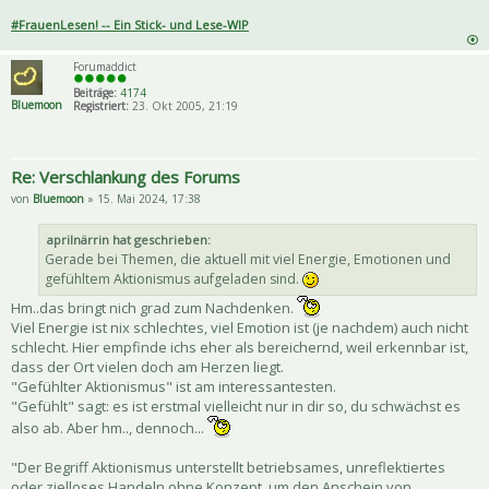
#FrauenLesen! -- Ein Stick- und Lese-WIP
Forumaddict
Beiträge:
4174
Bluemoon
Registriert:
23. Okt 2005, 21:19
Re: Verschlankung des Forums
von
Bluemoon
» 15. Mai 2024, 17:38
aprilnärrin hat geschrieben:
Gerade bei Themen, die aktuell mit viel Energie, Emotionen und
gefühltem Aktionismus aufgeladen sind.
Hm..das bringt nich grad zum Nachdenken.
Viel Energie ist nix schlechtes, viel Emotion ist (je nachdem) auch nicht
schlecht. Hier empfinde ichs eher als bereichernd, weil erkennbar ist,
dass der Ort vielen doch am Herzen liegt.
"Gefühlter Aktionismus" ist am interessantesten.
"Gefühlt" sagt: es ist erstmal vielleicht nur in dir so, du schwächst es
also ab. Aber hm.., dennoch...
"Der Begriff Aktionismus unterstellt betriebsames, unreflektiertes
oder zielloses Handeln ohne Konzept, um den Anschein von