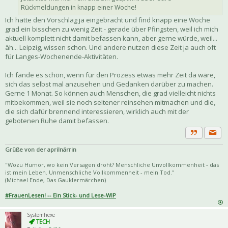
Rückmeldungen in knapp einer Woche!
Ich hatte den Vorschlag ja eingebracht und find knapp eine Woche
grad ein bisschen zu wenig Zeit - gerade über Pfingsten, weil ich mich
aktuell komplett nicht damit befassen kann, aber gerne würde, weil...
äh... Leipzig, wissen schon. Und andere nutzen diese Zeit ja auch oft
für Langes-Wochenende-Aktivitäten.
Ich fände es schön, wenn für den Prozess etwas mehr Zeit da wäre,
sich das selbst mal anzusehen und Gedanken darüber zu machen.
Gerne 1 Monat. So können auch Menschen, die grad vielleicht nichts
mitbekommen, weil sie noch seltener reinsehen mitmachen und die,
die sich dafür brennend interessieren, wirklich auch mit der
gebotenen Ruhe damit befassen.
Priva
Zitat
Grüße von der aprilnärrin
"Wozu Humor, wo kein Versagen droht? Menschliche Unvollkommenheit - das
ist mein Leben. Unmenschliche Vollkommenheit - mein Tod."
(Michael Ende, Das Gauklermärchen)
#FrauenLesen! -- Ein Stick- und Lese-WIP
Systemhexe