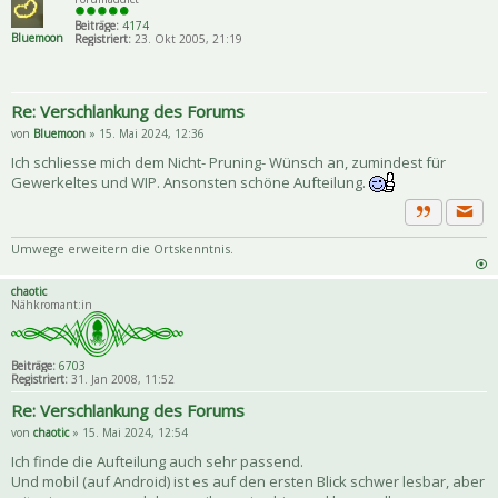
Beiträge:
4174
Bluemoon
Registriert:
23. Okt 2005, 21:19
Re: Verschlankung des Forums
von
Bluemoon
» 15. Mai 2024, 12:36
Ich schliesse mich dem Nicht- Pruning- Wünsch an, zumindest für
Gewerkeltes und WIP. Ansonsten schöne Aufteilung.
Priva
Zitat
Umwege erweitern die Ortskenntnis.
chaotic
Nähkromant:in
Beiträge:
6703
Registriert:
31. Jan 2008, 11:52
Re: Verschlankung des Forums
von
chaotic
» 15. Mai 2024, 12:54
Ich finde die Aufteilung auch sehr passend.
Und mobil (auf Android) ist es auf den ersten Blick schwer lesbar, aber