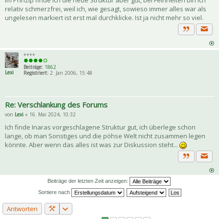
Im Prinzip finde ich die neue Struktur aber gut, bei Feinheiten bin ich
relativ schmerzfrei, weil ich, wie gesagt, sowieso immer alles war als
ungelesen markiert ist erst mal durchklicke. Ist ja nicht mehr so viel.
Priva
Zitat
****
Beiträge:
1862
Lexi
Registriert:
2. Jan 2006, 15:48
Re: Verschlankung des Forums
von
Lexi
» 16. Mai 2024, 10:32
Ich finde Inaras vorgeschlagene Struktur gut, ich überlege schon
lange, ob man Sonstiges und die pöhse Welt nicht zusammen legen
könnte. Aber wenn das alles ist was zur Diskussion steht...
Priva
Zitat
Beiträge der letzten Zeit anzeigen:
Sortiere nach
Antworten