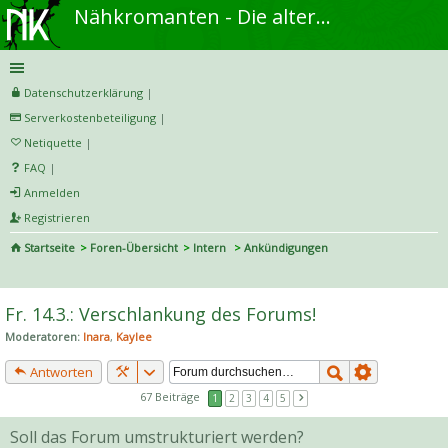
Nähkromanten - Die alternative Näh- und DIY-Community
Datenschutzerklärung
|
Serverkostenbeteiligung
|
Netiquette
|
FAQ
|
Anmelden
Registrieren
Startseite
Foren-Übersicht
Intern
Ankündigungen
S
uc
Fr. 14.3.: Verschlankung des Forums!
he
Moderatoren:
Inara
,
Kaylee
Antworten
67 Beiträge
1
2
3
4
5
Soll das Forum umstrukturiert werden?