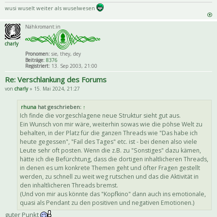
wusi wuselt weiter als wuselwesen
Nähkromant:in
charly
Pronomen:
sie, they, dey
Beiträge:
8376
Registriert:
13. Sep 2003, 21:00
Re: Verschlankung des Forums
von
charly
» 15. Mai 2024, 21:27
rhuna
hat geschrieben:
↑
Ich finde die vorgeschlagene neue Struktur sieht gut aus.
Ein Wunsch von mir wäre, weiterhin sowas wie die pöhse Welt zu
behalten, in der Platz für die ganzen Threads wie "Das habe ich
heute gegessen", "Fail des Tages" etc. ist - bei denen also viele
Leute sehr oft posten. Wenn die z.B. zu "Sonstiges" dazu kämen,
hätte ich die Befürchtung, dass die dortigen inhaltlicheren Threads,
in denen es um konkrete Themen geht und öfter Fragen gestellt
werden, zu schnell zu weit weg rutschen und das die Aktivität in
den inhaltlicheren Threads bremst.
(Und von mir aus könnte das "Kopfkino" dann auch ins emotionale,
quasi als Pendant zu den positiven und negativen Emotionen.)
guter Punkt