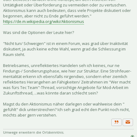
Untätigkeit oder Überforderung zu vermeiden oder zu vertuschen.
Aktionismus kann auch bedeuten, dass viele Projekte diskutiert oder
begonnen, aber nicht zu Ende geführt werden."
https://de.m.wikipedia.org/wiki/Aktionismus
Was sind die Optionen der Leute hier?
"Nicht tun/ Schweigen" ist in einem Forum, was grad über Inaktivität
diskutiert, ja auch keine echte Wahl, wenn grad die Schliessung im
Raum steht.
Betriebsames, unreflektiertes Handelen seh ich keines, nur ne
Findungs-/ Sondierungsphase, wie hier zur Struktur. Eine Strohfeuer-
mentalität erkenn ich ebensfalls nirgendwo, sondern eher ziemlich
reflektiertes Herangehen an Fähigkeiten/ Zeitrahmen im "Wer macht
was fürs Tec Team"-Thread, vorsichtige Angebote für Mod-Arbeit im
Zukunftsthread, ...was könnte daran schlecht sein?
Magst du den Aktionismus näher darlegen oder wahlweise dein "
gefühlt" dick unterstreichen? Ich seh grad echt den Punkt noch nicht,
möchts aber gern verstehen.
Priva
Zitat
Umwege erweitern die Ortskenntnis.