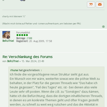
Priva
Zitat
charly mit kleinem "c"
(Macht mich bitte auf Fehler und -ismen aufmerksam, am liebsten per PN.)
Forumaddict
Beiträge:
2188
BeRúThiel
Registriert:
20. Aug 2009, 17:58
Re: Verschlankung des Forums
von
BeRúThiel
» 15. Mai 2024, 23:49
rhuna
hat geschrieben:
↑
Ich finde die vorgeschlagene neue Struktur sieht gut aus.
Ein Wunsch von mir wäre, weiterhin sowas wie die pöhse Welt zu
behalten, in der Platz für die ganzen Threads wie "Das habe ich
heute gegessen", "Fail des Tages" etc. ist - bei denen also viele
Leute sehr oft posten. Wenn die z.B. zu "Sonstiges" dazu kämen,
hätte ich die Befürchtung, dass die dortigen inhaltlicheren Threads,
in denen es um konkrete Themen geht und öfter Fragen gestellt
werden, zu schnell zu weit weg rutschen und das die Aktivität in