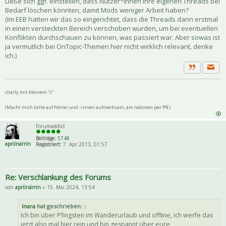
Ließe sich ggf. einstellen, dass Nutzer*innen ihre eigenen Threads bei
Bedarf löschen könnten, damit Mods weniger Arbeit haben?
(Im EEB hatten wir das so eingerichtet, dass die Threads dann erstmal
in einen versteckten Bereich verschoben wurden, um bei eventuellen
Konflikten durchschauen zu können, was passiert war. Aber sowas ist
ja vermutlich bei OnTopic-Themen hier nicht wirklich relevant, denke
ich.)
Priva
Zitat
charly mit kleinem "c"
(Macht mich bitte auf Fehler und -ismen aufmerksam, am liebsten per PN.)
Forumaddict
Beiträge:
5748
aprilnärrin
Registriert:
7. Apr 2013, 01:57
Re: Verschlankung des Forums
von
aprilnärrin
» 15. Mai 2024, 13:54
Inara
hat geschrieben:
↑
Ich bin über Pfingsten im Wanderurlaub und offline, ich werfe das
jetzt also mal hier rein und bin gespannt über eure