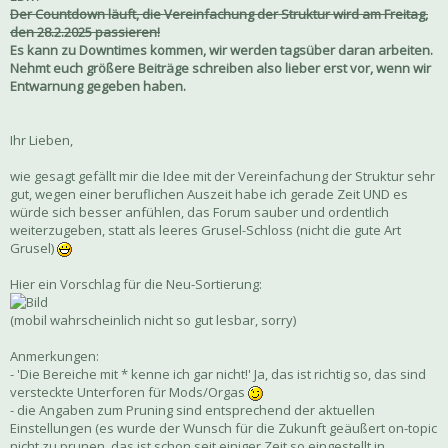
Der Countdown läuft, die Vereinfachung der Struktur wird am Freitag,
den 28.2.2025 passieren!
Es kann zu Downtimes kommen, wir werden tagsüber daran arbeiten.
Nehmt euch größere Beiträge schreiben also lieber erst vor, wenn wir
Entwarnung gegeben haben.
Ihr Lieben,
wie gesagt gefällt mir die Idee mit der Vereinfachung der Struktur sehr
gut, wegen einer beruflichen Auszeit habe ich gerade Zeit UND es
würde sich besser anfühlen, das Forum sauber und ordentlich
weiterzugeben, statt als leeres Grusel-Schloss (nicht die gute Art
Grusel)
Hier ein Vorschlag für die Neu-Sortierung:
(mobil wahrscheinlich nicht so gut lesbar, sorry)
Anmerkungen:
- 'Die Bereiche mit * kenne ich gar nicht!' Ja, das ist richtig so, das sind
versteckte Unterforen für Mods/Orgas
- die Angaben zum Pruning sind entsprechend der aktuellen
Einstellungen (es wurde der Wunsch für die Zukunft geäußert on-topic
nicht zu prunen, das ist schon seit einiger Zeit so eingestellt in