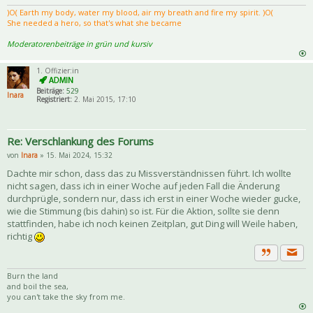
Zitat
)Ο( Earth my body, water my blood, air my breath and fire my spirit. )Ο(
She needed a hero, so that's what she became
Moderatorenbeiträge in grün und kursiv
1. Offizier:in
Beiträge:
529
Inara
Registriert:
2. Mai 2015, 17:10
Re: Verschlankung des Forums
von
Inara
» 15. Mai 2024, 15:32
Dachte mir schon, dass das zu Missverständnissen führt. Ich wollte
nicht sagen, dass ich in einer Woche auf jeden Fall die Änderung
durchprügle, sondern nur, dass ich erst in einer Woche wieder gucke,
wie die Stimmung (bis dahin) so ist. Für die Aktion, sollte sie denn
stattfinden, habe ich noch keinen Zeitplan, gut Ding will Weile haben,
richtig
Priva
Zitat
Burn the land
and boil the sea,
you can't take the sky from me.