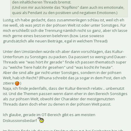
den inhaltlicheren Threads bremst.
(Und von mir aus könnte das "Kopfkino" dann auch ins emotionale,
quasi als Pendant zu den positiven und negativen Emotionen.)
Lustig, ich habe gedacht, dass zusammenlegen schlau ist, weil ich eh
nie weiß, ob was jetzt in der pöhsen Welt ist oder unter Sonstiges. Für
mich erschließt sich die Trennung nämlich nicht so ganz, aber ich lasse
mich gerne eines besseren belehren (bzw. Lese sowieso
grundsätzlich alle neuen Beiträge, egal in welchem Thread)
Unter den Umständen würde ich aber dann vorschlagen, das Kultur-
Unterforum zu Sonstiges zu packen. Da passiert so wenig und Dauer-
Threads wie "was hört ihr gerade" finde ich passen thematisch super
zu "welche Tiere habt ihr gesehen" und "was kocht ihr heute".
Aber die sind alle gar nicht unter Sonstiges, sondern in der pöhsen
Welt, hab ich Recht? (Rhuna schreibt das ja sogar in dem Post, den ich
zitiere
)
Naja, ich finde jedenfalls, dass der Kultur-Bereich relativ... unbenutzt
ist. Und die Themen passen wenn dann eher in den Bereich Sonstiges
als zur pöhsen Welt, obwohl der Charakter der meistgenutzten
Threads dann doch eher zu denen in der pöhsen Welt passt.
Ich glaube, gerade im OT-Bereich gibt es am meisten
Diskussionsbedarf