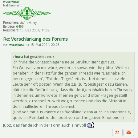
wuselwesen
Nähkromant:in
Pronomen:
sie/ihr/they
Beiträge:
6493
Registriert:
15. Dez 2004, 11:52
Re: Verschlankung des Forums
von
wuselwesen
» 15. Mai 2024, 20:26
rhuna
hat geschrieben:
↑
Ich finde die vorgeschlagene neue Struktur sieht gut aus.
Ein Wunsch von mir wäre, weiterhin sowas wie die pöhse Welt zu
behalten, in der Platz für die ganzen Threads wie "Das habe ich
heute gegessen", "Fail des Tages" etc. ist - bei denen also viele
Leute sehr oft posten. Wenn die z.B. zu "Sonstiges" dazu kämen,
hätte ich die Befürchtung, dass die dortigen inhaltlicheren Threads,
in denen es um konkrete Themen geht und öfter Fragen gestellt
werden, zu schnell zu weit weg rutschen und das die Aktivität in
den inhaltlicheren Threads bremst.
(Und von mir aus könnte das "Kopfkino" dann auch ins emotionale,
quasi als Pendant zu den positiven und negativen Emotionen.)
Jupz, das fände ich in der Form auch sinnvoll
Priva
Zitat