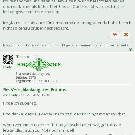
mit reinzoomen und dann zeilenweise hin- und herscrollen war es
doch einfacher als befürchtet. Und im Querformat wäre es für mich
lesbar gewesen ohne Zoomen.
Ich glaube, ich bin auch für kein on-topic pruning, aber da hab ich noch
nicht so genau drüber nachgedacht.
Priva
Zitat
Ich spinne und stricke - wenn ich nicht gerade meinem Leben hinterherlaufe...
Nähkromant:in
charly
Pronomen:
sie, they, dey
Beiträge:
8376
Registriert:
13. Sep 2003, 21:00
Re: Verschlankung des Forums
von
charly
» 15. Mai 2024, 13:36
Finde ich super so.
Und danke, dass Du den Wunsch bzgl. des Prunings mit ansprichst.
Wenn wer einen eigenen Thread gelöscht haben will, geht das ja
letztendlich auch zur Not noch manuell.