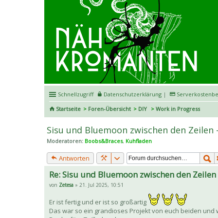
Schnellzugriff
Datenschutzerklärung
|
Serverkostenbe
Startseite
Foren-Übersicht
DIY
Work in Progress
Sisu und Bluemoon zwischen den Zeilen -
Moderatoren:
Boobs&Braces
,
Kuhfladen
Antworten
Re: Sisu und Bluemoon zwischen den Zeilen -
von
Zetesa
» 21. Jul 2025, 10:51
Er ist fertig und er ist so großartig
Das war so ein grandioses Projekt von euch beiden un