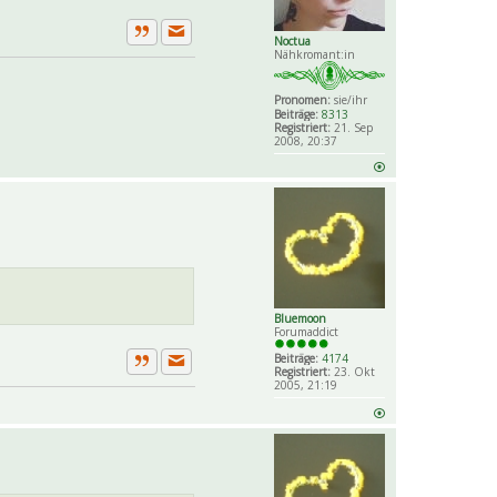
Noctua
Private Nachricht senden
Zitat
Nähkromant:in
Pronomen:
sie/ihr
Beiträge:
8313
Registriert:
21. Sep
2008, 20:37
Bluemoon
Forumaddict
Beiträge:
4174
Registriert:
23. Okt
Private Nachricht senden
Zitat
2005, 21:19