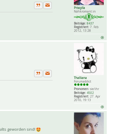
Priscylla
Private Nachricht senden
Zitat
Nähkromant:in
Beiträge:
8437
Registriert:
7. Feb
2012, 13:28
Private Nachricht senden
Thalliana
Zitat
Forumaddict
Pronomen:
sie/ihr
Beiträge:
4502
Registriert:
27. Apr
2010, 19:13
uilts geworden sind!