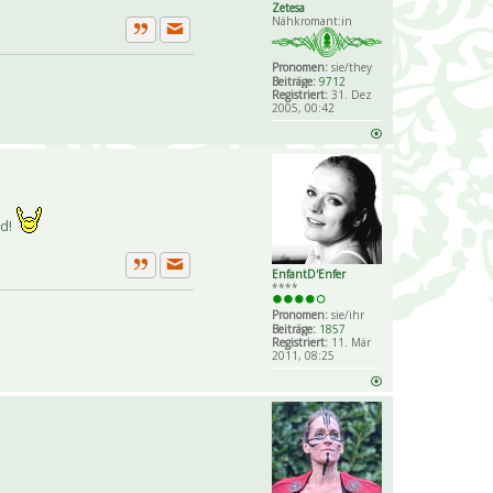
Zetesa
Nähkromant:in
Private Nachricht senden
Zitat
Pronomen:
sie/they
Beiträge:
9712
Registriert:
31. Dez
2005, 00:42
ld!
EnfantD'Enfer
Private Nachricht senden
Zitat
****
Pronomen:
sie/ihr
Beiträge:
1857
Registriert:
11. Mär
2011, 08:25