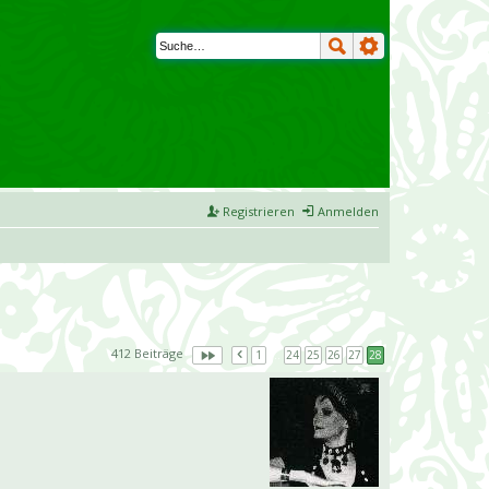
Registrieren
Anmelden
412 Beiträge
1
…
24
25
26
27
28