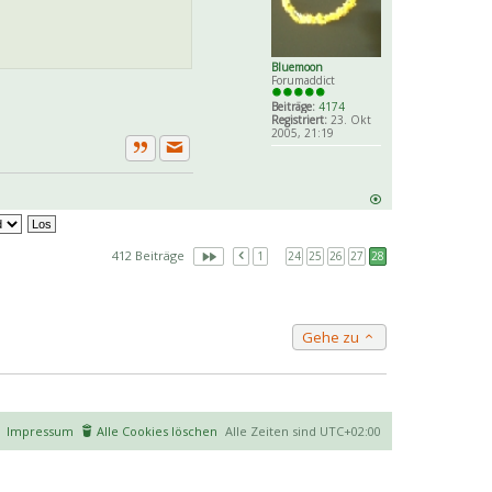
Bluemoon
Forumaddict
Beiträge:
4174
Registriert:
23. Okt
2005, 21:19
Private Nachricht senden
Zitat
412 Beiträge
1
…
24
25
26
27
28
Gehe zu
Impressum
Alle Cookies löschen
Alle Zeiten sind
UTC+02:00