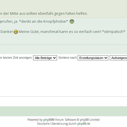
 der Mitte aus sollten ebenfalls gegen Falten helfen.
gerufen, ja. *denkt an die Knopfphobie*
! Danke!
Meine Güte, manchmal kann es so einfach sein! *stirnpatsch*
er letzten Zeit anzeigen:
Sortiere nach
Powered by
phpBB
® Forum Software © phpBB Limited
Deutsche Übersetzung durch
phpBB.de