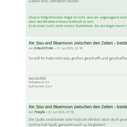
Danke fürs Teilhaben lassen.
Unsere tiefgreifendste Angst ist nicht, dass wir ungenügend sind.
über das Messbare hinaus kraftvoll zu sein.
Es ist unser Licht, nicht unsere Dunkelheit, die uns Angst macht.
M
Re: Sisu und Bluemoon zwischen den Zeilen - beide
von
EnfantD'Enfer
» 21. Jul 2025, 22:18
So toll! Ihr habt echt was großes geschafft und geschaf
Statistik 2025:
Stoff gekauft: 2 m
Stoff vernäht: 2,5 m
Re: Sisu und Bluemoon zwischen den Zeilen - beide
von
Priscylla
» 22. Jul 2025, 07:18
Die Quilts sind beide sehr hübsch! Ähnlich aber doch gru
Und es hat Spaß gemacht euch zu begleiten!