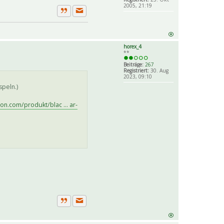
2005, 21:19
Private Nachricht senden
Zitat
horex_4
**
Beiträge:
267
Registriert:
30. Aug
2023, 09:10
speln.)
n.com/produkt/blac ... ar-
Private Nachricht senden
Zitat