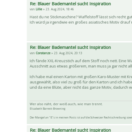
Re: Blauer Bademantel sucht Inspiration
von
Lillie
» 23. Aug 2024, 18:46
Hast du ne Stickmaschine? Waffelstoff lässt sich recht gu
Ich würd ja irgendwie ein großes asiatisches Motiv drauf
Re: Blauer Bademantel sucht Inspiration
von
Constanze
» 23. Aug 2024, 20:13
Ich fände XXL-Kreuzstich auf dem Stoff noch nett. Eine W
Ausschnitt aus etwas größerem, man muss ja gar nicht al
Ich habe mal einen Karton mit großen Karo-Muster mit Kr
ausgewählt, also viel zu groß für den Karton und ich hab
und da eine Blüte, aber nicht das ganze Motiv, dadurch wir
Wer also näht, der weiß auch, wie man trennt.
Elizabeth Barrett-Browning
Der Mangel an "ß"s in meinen Posts ist auf die Schweizer Rechtschreibung so
Re: Blauer Bademantel sucht Inspiration