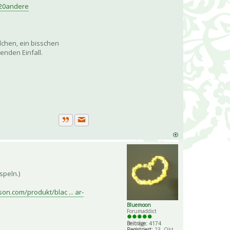
%20andere
lchen, ein bisschen
enden Einfall.
Private Nachricht senden
Zitat
speln.)
on.com/produkt/blac ... ar-
Bluemoon
Forumaddict
Beiträge:
4174
Registriert:
23. Okt