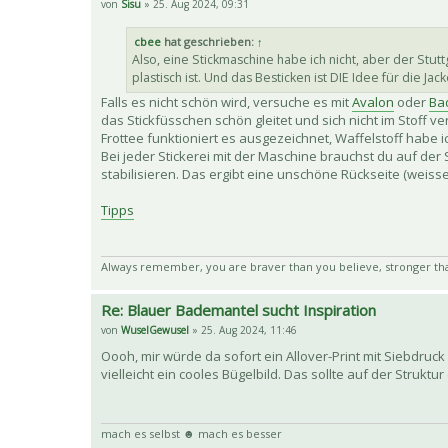
von
Sisu
» 25. Aug 2024, 09:31
cbee
hat geschrieben:
↑
Also, eine Stickmaschine habe ich nicht, aber der Stu
plastisch ist. Und das Besticken ist DIE Idee für die 
Falls es nicht schön wird, versuche es mit
Avalon
oder
Ba
das Stickfüsschen schön gleitet und sich nicht im Stoff v
Frottee funktioniert es ausgezeichnet, Waffelstoff habe ich
Bei jeder Stickerei mit der Maschine brauchst du auf der
stabilisieren. Das ergibt eine unschöne Rückseite (weiss
Tipps
Always remember, you are braver than you believe, stronger th
Re: Blauer Bademantel sucht Inspiration
von
WuselGewusel
» 25. Aug 2024, 11:46
Oooh, mir würde da sofort ein Allover-Print mit Siebdruck
vielleicht ein cooles Bügelbild. Das sollte auf der Struktu
mach es selbst ☻ mach es besser