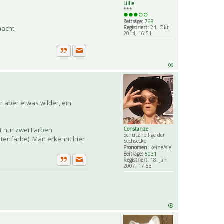
Lillie
***
Beiträge:
768
Registriert:
24. Okt
macht.
2014, 16:51
Private Nachricht senden
Zitat
r aber etwas wilder, ein
t nur zwei Farben
Constanze
Schutzheilige der
ütenfarbe). Man erkennt hier
Sechsecke
Pronomen:
keine/sie
Beiträge:
5031
Registriert:
18. Jan
2007, 17:53
Private Nachricht senden
Zitat