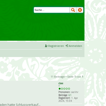
Registrieren
Anmelden
11 Beiträge • Seite
1
von
1
cbee
*
Pronomen:
sie/ihr
Beiträge:
61
Registriert:
1. Apr
2024, 15:04
aden hatte Schlussverkauf...