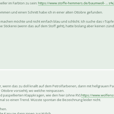
heller im Farbton zu sein:
https://www.stoffe-hemmers.de/baumwoll- ... s
ommen und einen Schnitt habe ich in einer alten Ottobre gefunden.
n machen möchte und nicht einfach blau und schlicht. Ich suche das i-Tüpfe
ine Stickerei (wenn das auf dem Stoff geht), hatte bislang aber keinen zünd
r, wenn das zu doll knallt auf dem Petrolfarbenen, dann mit hellgrauen Pa
r Ottobre vorsieht), wo welche reinpassen.
ed paspellierten Klappkragen, wie den hier (ohne RV)
https://www.wolfenss
l so einen Trend. Wüsste spontan die Bezeichnung leider nicht.
ehen.
ie Kapuze dann innen zusätzlich.