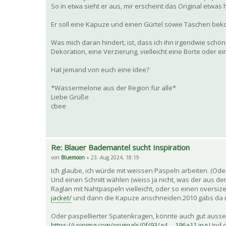
So in etwa sieht er aus, mir erscheint das Original etwas 
Er soll eine Kapuze und einen Gürtel sowie Taschen bek
Was mich daran hindert, ist, dass ich ihn irgendwie schö
Dekoration, eine Verzierung, vielleicht eine Borte oder e
Hat jemand von euch eine Idee?
*Wassermelone aus der Region für alle*
Liebe Grüße
cbee
Re: Blauer Bademantel sucht Inspiration
von
Bluemoon
» 23. Aug 2024, 18:19
Ich glaube, ich würde mit weissen Paspeln arbeiten. (Ode
Und einen Schnitt wählen (weiss ja nicht, was der aus de
Raglan mit Nahtpaspeln vielleicht, oder so einen oversiz
jacket/
und dann die Kapuze anschneiden.2010 gabs da ma
Oder paspellierter Spatenkragen, könnte auch gut auss
https://i.pinimg.com/originals/0f/93/a4 ... 196a11.jpg
Und d