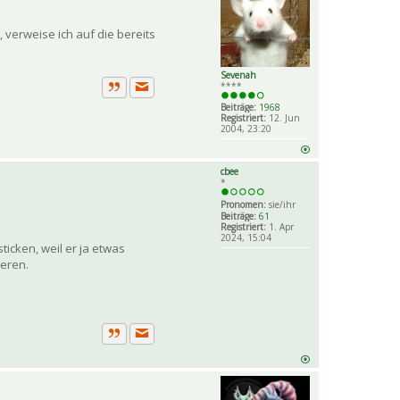
 verweise ich auf die bereits
Sevenah
****
Private Nachricht senden
Zitat
Beiträge:
1968
Registriert:
12. Jun
2004, 23:20
cbee
*
Pronomen:
sie/ihr
Beiträge:
61
Registriert:
1. Apr
2024, 15:04
icken, weil er ja etwas
ieren.
Private Nachricht senden
Zitat