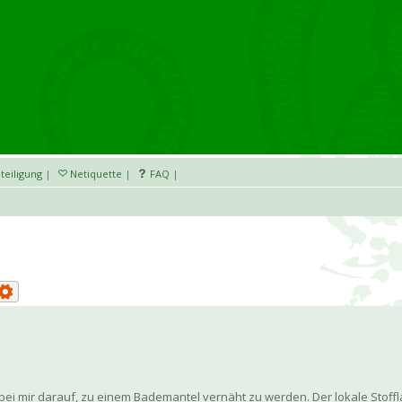
teiligung
|
Netiquette
|
FAQ
|
bei mir darauf, zu einem Bademantel vernäht zu werden. Der lokale Stoffl