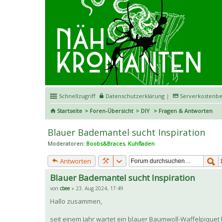
Schnellzugriff
Datenschutzerklärung
|
Serverkostenbe
Startseite
Foren-Übersicht
DIY
Fragen & Antworten
Blauer Bademantel sucht Inspiration
Moderatoren:
Boobs&Braces
,
Kuhfladen
Antworten
Blauer Bademantel sucht Inspiration
von
cbee
» 23. Aug 2024, 17:49
Hallo zusammen,
seit einem Jahr wartet ein blauer Baumwoll-Waffelpiquet 