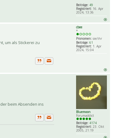
Beiträge:
49
Registriert:
16. Apr
2024, 13:36
cbee
*
Pronomen:
sie/ihr
t, um als Stickerei zu
Beiträge:
61
Registriert:
1. Apr
2024, 15:04
Private Nachricht senden
Zitat
 oder beim Absenden ins
Bluemoon
Forumaddict
Private Nachricht senden
Zitat
Beiträge:
4174
Registriert:
23. Okt
2005, 21:19