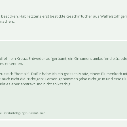
t besticken. Hab letztens erst bestickte Geschirrtücher aus Waffelstoff ge
 machen...
affel = ein Kreuz. Entweder aufgeräumt, ein Ornament umlaufend o.ä., ode
les erkennen.
euzstich "bemalt". Dafür habe ich ein grosses Motiv, einem Blumenkorb mi
e auch nicht die "richtigen" Farben genommen (also nicht grün und eine Bl
kt es eher abstrakt und nicht so kitschig.
wie Tastaturbelegung zurückzuführen.