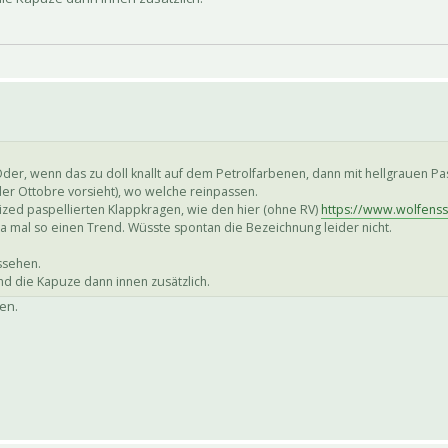
Oder, wenn das zu doll knallt auf dem Petrolfarbenen, dann mit hellgrauen Pa
 der Ottobre vorsieht), wo welche reinpassen.
sized paspellierten Klappkragen, wie den hier (ohne RV)
https://www.wolfensso
mal so einen Trend. Wüsste spontan die Bezeichnung leider nicht.
ssehen.
d die Kapuze dann innen zusätzlich.
en.