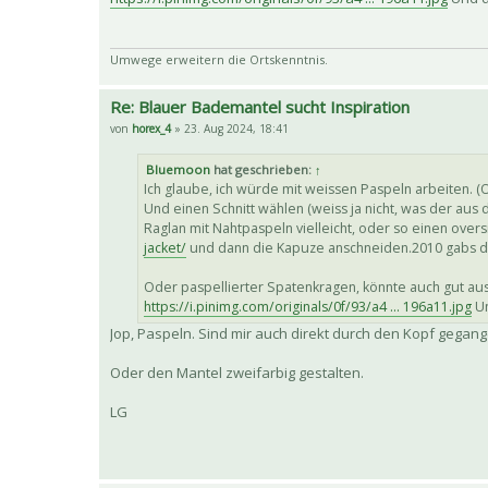
Umwege erweitern die Ortskenntnis.
Re: Blauer Bademantel sucht Inspiration
von
horex_4
» 23. Aug 2024, 18:41
Bluemoon
hat geschrieben:
↑
Ich glaube, ich würde mit weissen Paspeln arbeiten. (
Und einen Schnitt wählen (weiss ja nicht, was der aus
Raglan mit Nahtpaspeln vielleicht, oder so einen over
jacket/
und dann die Kapuze anschneiden.2010 gabs da 
Oder paspellierter Spatenkragen, könnte auch gut au
https://i.pinimg.com/originals/0f/93/a4 ... 196a11.jpg
Un
Jop, Paspeln. Sind mir auch direkt durch den Kopf gegang
Oder den Mantel zweifarbig gestalten.
LG