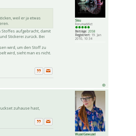
icken, weil er ja etwas
Sisu
ieren.
Forumaddict
n Stoffes aufgebracht, damit
Beiträge:
2058
Registriert:
19. Jan
und Stickerei zurück. Bei
2010, 10:34
sen wird, um den Stoff zu
lt wird, sieht man es nicht.
Private Nachricht senden
Zitat
druckset zuhause hast,
Private Nachricht senden
Zitat
WuselGewusel