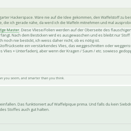
ttgarter Hackerspace. Wäre nie auf die Idee gekommen, den Waffelstoff zu best
Jacke, die ich gerade nähe, da werd ich die Waffeln mitnehmen und mal ausprob
dge Master
. Diese Vliese/Folien werden auf der Oberseite des flauschige
erfängt. Nach dem Besticken wird es ausgewaschen und es bleibt nur Stoff 
 noch nie bestickt, ich weiss daher nicht, ob es nötig ist.
 Stoffrückseite ein verstärkendes Vlies, das weggeschnitten oder weggeris
es Vlies + Unterfaden), aber wenn der Kragen / Saum / etc. sowieso gedoppe
an you seem, and smarter than you think.
 einfallen. Das funktioniert auf Waffelpique prima. Und falls du kein Sieb
r des Stoffes auch gut halten.