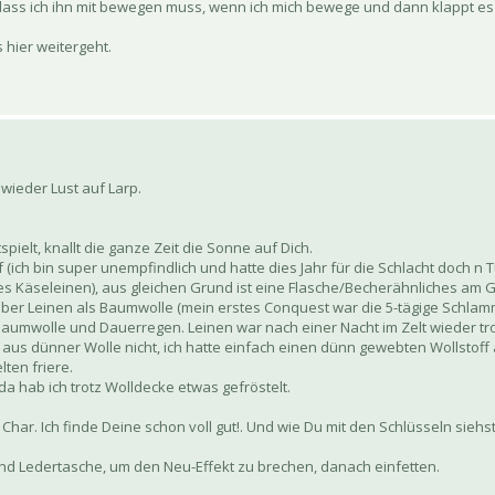
und dass ich ihn mit bewegen muss, wenn ich mich bewege und dann klappt e
 hier weitergeht.
 wieder Lust auf Larp.
elt, knallt die ganze Zeit die Sonne auf Dich.
 (ich bin super unempfindlich und hatte dies Jahr für die Schlacht doch n
es Käseleinen), aus gleichen Grund ist eine Flasche/Becherähnliches am Gü
ieber Leinen als Baumwolle (mein erstes Conquest war die 5-tägige Schlamm
aumwolle und Dauerregen. Leinen war nach einer Nacht im Zelt wieder tro
aus dünner Wolle nicht, ich hatte einfach einen dünn gewebten Wollstoff
ten friere.
da hab ich trotz Wolldecke etwas gefröstelt.
har. Ich finde Deine schon voll gut!. Und wie Du mit den Schlüsseln sieh
 und Ledertasche, um den Neu-Effekt zu brechen, danach einfetten.