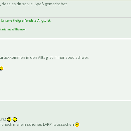
, dass es dir so viel Spaß gemacht hat.
 Unsere tiefgreifendste Angst ist,
arianne Williamson
 Zurückkommen in den Alltag ist immer sooo schwer.
rung
echt noch mal ein schönes LARP raussuchen