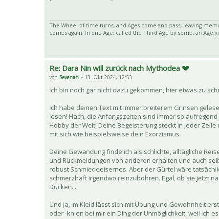
The Wheel of time turns, and Ages come and pass, leaving memor
comes again. In one Age, called the Third Age by some, an Age ye
Re: Dara Nin will zurück nach Mythodea 💔
von
Sevenah
» 13. Okt 2024, 12:53
Ich bin noch gar nicht dazu gekommen, hier etwas zu schr
Ich habe deinen Text mit immer breiterem Grinsen gelesen
lesen! Hach, die Anfangszeiten sind immer so aufregend
Hobby der Welt! Deine Begeisterung steckt in jeder Zeile
mit sich wie beispielsweise dein Exorzismus.
Deine Gewandung finde ich als schlichte, alltägliche Rei
und Rückmeldungen von anderen erhalten und auch selbst
robust Schmiedeeisernes. Aber der Gürtel wäre tatsächlich
schmerzhaft irgendwo reinzubohren. Egal, ob sie jetzt n
Ducken...
Und ja, im Kleid lässt sich mit Übung und Gewohnheit ers
oder -knien bei mir ein Ding der Unmöglichkeit, weil ic