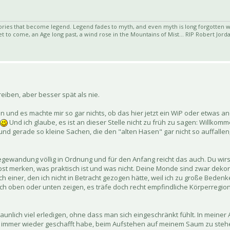
ies that become legend. Legend fades to myth, and even myth is long forgotten wh
t to come, an Age long past, a wind rose in the Mountains of Mist... RIP Robert Jord
eiben, aber besser spät als nie.
 und es machte mir so gar nichts, ob das hier jetzt ein WiP oder etwas an
Und ich glaube, es ist an dieser Stelle nicht zu früh zu sagen: Willkom
 und gerade so kleine Sachen, die den "alten Hasen" gar nicht so auffalle
segewandung völlig in Ordnung und für den Anfang reicht das auch. Du wir
 merken, was praktisch ist und was nicht. Deine Monde sind zwar dekora
 einer, den ich nicht in Betracht gezogen hätte, weil ich zu große Bedenke
ach oben oder unten zeigen, es träfe doch recht empfindliche Körperregi
taunlich viel erledigen, ohne dass man sich eingeschränkt fühlt. In meiner
h es immer wieder geschafft habe, beim Aufstehen auf meinem Saum zu ste