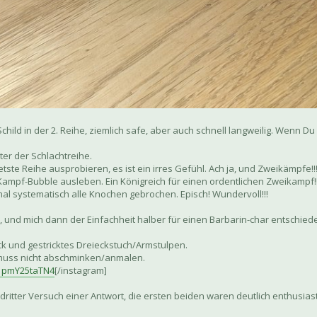
hild in der 2. Reihe, ziemlich safe, aber auch schnell langweilig. Wenn Du in
ter der Schlachtreihe.
ste Reihe ausprobieren, es ist ein irres Gefühl. Ach ja, und Zweikämpfe!
ampf-Bubble ausleben. Ein Königreich für einen ordentlichen Zweikampf!!
mal systematisch alle Knochen gebrochen. Episch! Wundervoll!!!
, und mich dann der Einfachheit halber für einen Barbarin-char entschie
ck und gestricktes Dreieckstuch/Armstulpen.
h muss nicht abschminken/anmalen.
. pmY25taTN4
[/instagram]
 dritter Versuch einer Antwort, die ersten beiden waren deutlich enthusias