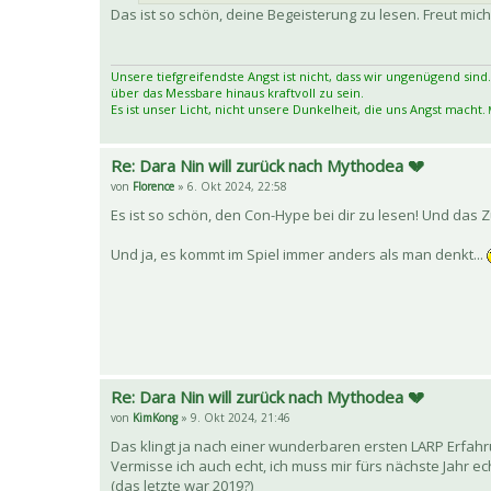
Das ist so schön, deine Begeisterung zu lesen. Freut mich
Unsere tiefgreifendste Angst ist nicht, dass wir ungenügend sind.
über das Messbare hinaus kraftvoll zu sein.
Es ist unser Licht, nicht unsere Dunkelheit, die uns Angst macht.
M
Re: Dara Nin will zurück nach Mythodea 💔
von
Florence
» 6. Okt 2024, 22:58
Es ist so schön, den Con-Hype bei dir zu lesen! Und das
Und ja, es kommt im Spiel immer anders als man denkt...
Re: Dara Nin will zurück nach Mythodea 💔
von
KimKong
» 9. Okt 2024, 21:46
Das klingt ja nach einer wunderbaren ersten LARP Erfah
Vermisse ich auch echt, ich muss mir fürs nächste Jahr 
(das letzte war 2019?)