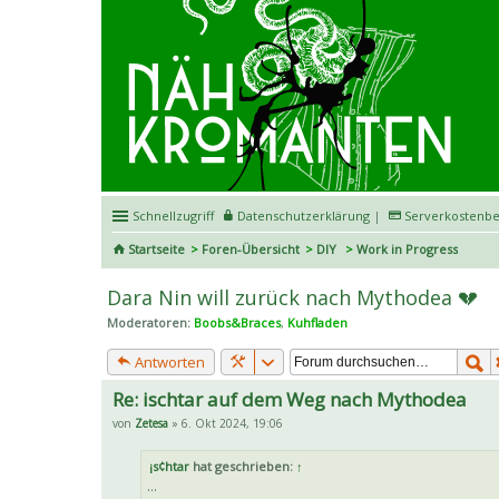
Schnellzugriff
Datenschutzerklärung
|
Serverkostenbe
Startseite
Foren-Übersicht
DIY
Work in Progress
Dara Nin will zurück nach Mythodea 💔
Moderatoren:
Boobs&Braces
,
Kuhfladen
Antworten
Re: ischtar auf dem Weg nach Mythodea
von
Zetesa
» 6. Okt 2024, 19:06
¡s¢htar
hat geschrieben:
↑
...