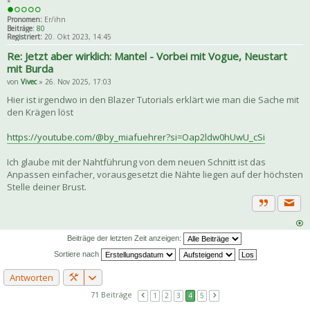
*
Pronomen:
Er/ihn
Beiträge:
80
Registriert:
20. Okt 2023, 14:45
Re: Jetzt aber wirklich: Mantel - Vorbei mit Vogue, Neustart
mit Burda
von
Vivec
» 26. Nov 2025, 17:03
Hier ist irgendwo in den Blazer Tutorials erklärt wie man die Sache mit
den Krägen löst
https://youtube.com/@by_miafuehrer?si=Oap2ldw0hUwU_cSi
Ich glaube mit der Nahtführung von dem neuen Schnitt ist das
Anpassen einfacher, vorausgesetzt die Nähte liegen auf der höchsten
Stelle deiner Brust.
Priva
Zitat
Beiträge der letzten Zeit anzeigen:
Sortiere nach
Antworten
71 Beiträge
1
2
3
4
5