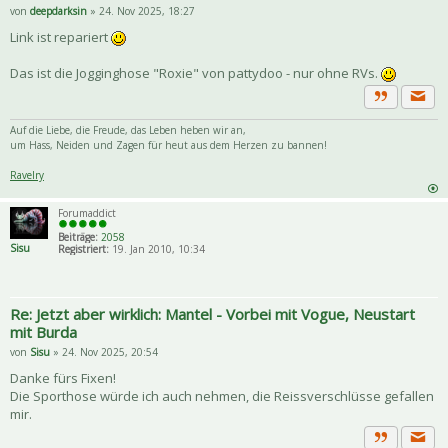
von
deepdarksin
» 24. Nov 2025, 18:27
Link ist repariert
Das ist die Jogginghose "Roxie" von pattydoo - nur ohne RVs.
Priva
Zitat
Auf die Liebe, die Freude, das Leben heben wir an,
um Hass, Neiden und Zagen für heut aus dem Herzen zu bannen!
Ravelry
Forumaddict
Beiträge:
2058
Sisu
Registriert:
19. Jan 2010, 10:34
Re: Jetzt aber wirklich: Mantel - Vorbei mit Vogue, Neustart
mit Burda
von
Sisu
» 24. Nov 2025, 20:54
Danke fürs Fixen!
Die Sporthose würde ich auch nehmen, die Reissverschlüsse gefallen
mir.