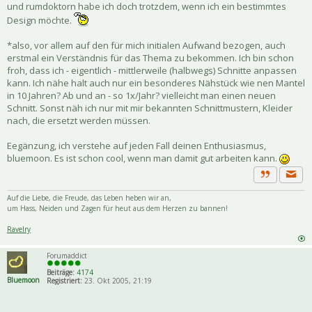
und rumdoktorn habe ich doch trotzdem, wenn ich ein bestimmtes
Design möchte.
*also, vor allem auf den für mich initialen Aufwand bezogen, auch
erstmal ein Verständnis für das Thema zu bekommen. Ich bin schon
froh, dass ich - eigentlich - mittlerweile (halbwegs) Schnitte anpassen
kann. Ich nähe halt auch nur ein besonderes Nähstück wie nen Mantel
in 10 Jahren? Ab und an - so 1x/Jahr? vielleicht man einen neuen
Schnitt. Sonst näh ich nur mit mir bekannten Schnittmustern, Kleider
nach, die ersetzt werden müssen.
Eegänzung, ich verstehe auf jeden Fall deinen Enthusiasmus,
bluemoon. Es ist schon cool, wenn man damit gut arbeiten kann.
Priva
Zitat
Auf die Liebe, die Freude, das Leben heben wir an,
um Hass, Neiden und Zagen für heut aus dem Herzen zu bannen!
Ravelry
Forumaddict
Beiträge:
4174
Bluemoon
Registriert:
23. Okt 2005, 21:19