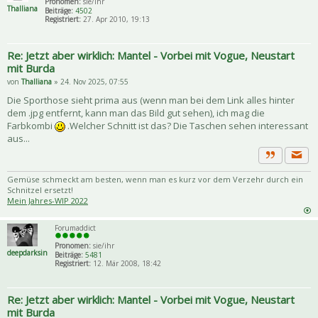
Pronomen:
sie/ihr
Thalliana
Beiträge:
4502
Registriert:
27. Apr 2010, 19:13
Re: Jetzt aber wirklich: Mantel - Vorbei mit Vogue, Neustart
mit Burda
von
Thalliana
» 24. Nov 2025, 07:55
Die Sporthose sieht prima aus (wenn man bei dem Link alles hinter
dem .jpg entfernt, kann man das Bild gut sehen), ich mag die
Farbkombi
.Welcher Schnitt ist das? Die Taschen sehen interessant
aus...
Priva
Zitat
Gemüse schmeckt am besten, wenn man es kurz vor dem Verzehr durch ein
Schnitzel ersetzt!
Mein Jahres-WIP 2022
Forumaddict
Pronomen:
sie/ihr
deepdarksin
Beiträge:
5481
Registriert:
12. Mär 2008, 18:42
Re: Jetzt aber wirklich: Mantel - Vorbei mit Vogue, Neustart
mit Burda