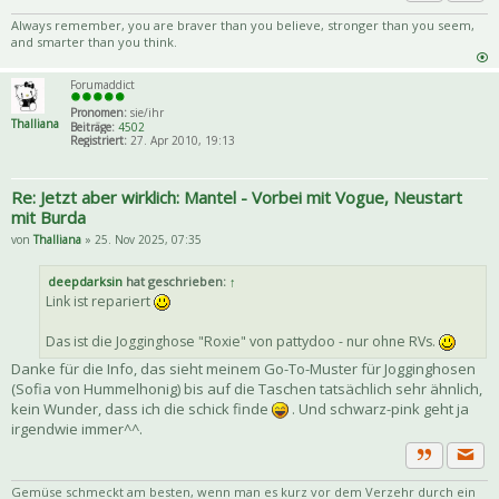
Priva
Zitat
Always remember, you are braver than you believe, stronger than you seem,
and smarter than you think.
Forumaddict
Pronomen:
sie/ihr
Thalliana
Beiträge:
4502
Registriert:
27. Apr 2010, 19:13
Re: Jetzt aber wirklich: Mantel - Vorbei mit Vogue, Neustart
mit Burda
von
Thalliana
» 25. Nov 2025, 07:35
deepdarksin
hat geschrieben:
↑
Link ist repariert
Das ist die Jogginghose "Roxie" von pattydoo - nur ohne RVs.
Danke für die Info, das sieht meinem Go-To-Muster für Jogginghosen
(Sofia von Hummelhonig) bis auf die Taschen tatsächlich sehr ähnlich,
kein Wunder, dass ich die schick finde
. Und schwarz-pink geht ja
irgendwie immer^^.
Priva
Zitat
Gemüse schmeckt am besten, wenn man es kurz vor dem Verzehr durch ein