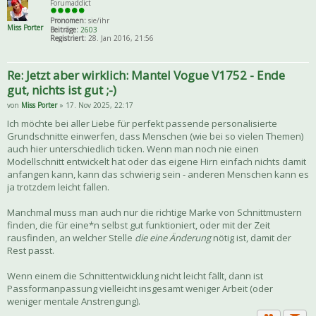
Forumaddict
Pronomen:
sie/ihr
Miss Porter
Beiträge:
2603
Registriert:
28. Jan 2016, 21:56
Re: Jetzt aber wirklich: Mantel Vogue V1752 - Ende
gut, nichts ist gut ;-)
von
Miss Porter
» 17. Nov 2025, 22:17
Ich möchte bei aller Liebe für perfekt passende personalisierte
Grundschnitte einwerfen, dass Menschen (wie bei so vielen Themen)
auch hier unterschiedlich ticken. Wenn man noch nie einen
Modellschnitt entwickelt hat oder das eigene Hirn einfach nichts damit
anfangen kann, kann das schwierig sein - anderen Menschen kann es
ja trotzdem leicht fallen.
Manchmal muss man auch nur die richtige Marke von Schnittmustern
finden, die für eine*n selbst gut funktioniert, oder mit der Zeit
rausfinden, an welcher Stelle
die eine Änderung
nötig ist, damit der
Rest passt.
Wenn einem die Schnittentwicklung nicht leicht fällt, dann ist
Passformanpassung vielleicht insgesamt weniger Arbeit (oder
weniger mentale Anstrengung).