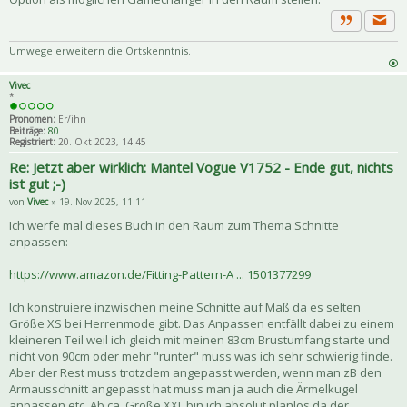
Priva
Zitat
Umwege erweitern die Ortskenntnis.
Vivec
*
Pronomen:
Er/ihn
Beiträge:
80
Registriert:
20. Okt 2023, 14:45
Re: Jetzt aber wirklich: Mantel Vogue V1752 - Ende gut, nichts
ist gut ;-)
von
Vivec
» 19. Nov 2025, 11:11
Ich werfe mal dieses Buch in den Raum zum Thema Schnitte
anpassen:
https://www.amazon.de/Fitting-Pattern-A ... 1501377299
Ich konstruiere inzwischen meine Schnitte auf Maß da es selten
Größe XS bei Herrenmode gibt. Das Anpassen entfällt dabei zu einem
kleineren Teil weil ich gleich mit meinen 83cm Brustumfang starte und
nicht von 90cm oder mehr "runter" muss was ich sehr schwierig finde.
Aber der Rest muss trotzdem angepasst werden, wenn man zB den
Armausschnitt angepasst hat muss man ja auch die Ärmelkugel
anpassen etc. Ab ca. Größe XXL bin ich absolut planlos da der