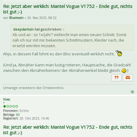
Re: Jetzt aber wirklich: Mantel Vogue V1752 - Ende gut, nichts
ist gut ;-)
von
Bluemoon
» 20. Nov 2025, 08:32
deepdarksin
hat geschrieben:
↑
Ab und an - so 1x/Jahr? vielleicht man einen neuen Schnitt. Sonst
näh ich nur mit mir bekannten Schnittmustern, Kleider nach, die
ersetzt werden müssen.
Ahjo, in diesem Fall lohnt es den Bloc eventuell wirklich nicht.
(Und ja, Abnäher kann man lustig rotieren, Hauptsache, die Gradzahl
zwischen den Abnäherbeinen/ der Abnäherwinkel bleibt gleich.
)
Priva
Zitat
Umwege erweitern die Ortskenntnis.
Vivec
*
Pronomen:
Er/ihn
Beiträge:
80
Registriert:
20. Okt 2023, 14:45
Re: Jetzt aber wirklich: Mantel Vogue V1752 - Ende gut, nichts
ist gut ;-)