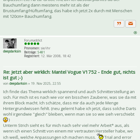
Bauchumfang dann meistens mehr ist als der
Brustumfang/Hüftumfang, das habe ich jetzt 2x durch mit Menschen
mit 120cm+ Bauchumfang.
Priva
Zitat
Forumaddict
Pronomen:
sie/ihr
deepdarksin
Beiträge:
5481
Registriert:
12. Mär 2008, 18:42
Re: Jetzt aber wirklich: Mantel Vogue V1752 - Ende gut, nichts
ist gut ;-)
von
deepdarksin
» 19. Nov 2025, 22:55
Ich finde das Thema wirklich spannend und auch Schnitterstellung an
sich. Für mich ist es nach wie vor ein bisschen Zauberei, was sie da mit
ihrem Block macht. Ich schätze, dass mir da auch jede Menge
Hintergrundwissen fehlt. (neu gelernt habe ich jetzt, dass solche Darts
wohl irgendwie "gleich" bleiben, wenn man sie so wie sieh verschiebt
)
Unterm Strich sieht es für mich nach sehr viel mehr Arbeit* aus, als
wenn ich einen Schnitt von einem mir vertrauten Hersteller habe, wo
ich weiß, welche Anpassungen ich machen muss.
Trial and error