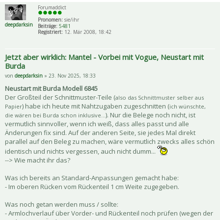
Forumaddict
Pronomen:
sie/ihr
deepdarksin
Beiträge:
5481
Registriert:
12. Mär 2008, 18:42
Jetzt aber wirklich: Mantel - Vorbei mit Vogue, Neustart mit
Burda
von
deepdarksin
» 23. Nov 2025, 18:33
Neustart mit Burda Modell 6845
Der Großteil der Schnittmuster-Teile (
also das Schnittmuster selber aus
) habe ich heute mit Nahtzugaben zugeschnitten (
Papier
ich wünschte,
). Nur die Belege noch nicht, ist
die wären bei Burda schon inklusive...
vermutlich sinnvoller, wenn ich weiß, dass alles passt und alle
Änderungen fix sind. Auf der anderen Seite, sie jedes Mal direkt
parallel auf den Beleg zu machen, wäre vermutlich zwecks alles schön
identisch und nichts vergessen, auch nicht dumm...
--> Wie macht ihr das?
Was ich bereits an Standard-Anpassungen gemacht habe:
- Im oberen Rücken vom Rückenteil 1 cm Weite zugegeben.
Was noch getan werden muss / sollte:
- Armlochverlauf über Vorder- und Rückenteil noch prüfen (wegen der