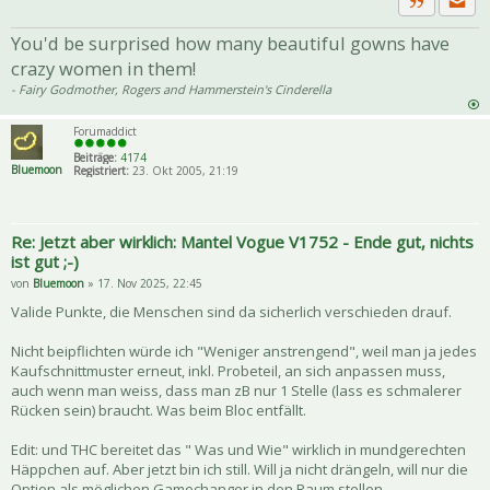
Priva
Zitat
You'd be surprised how many beautiful gowns have
crazy women in them!
- Fairy Godmother, Rogers and Hammerstein's Cinderella
Forumaddict
Beiträge:
4174
Bluemoon
Registriert:
23. Okt 2005, 21:19
Re: Jetzt aber wirklich: Mantel Vogue V1752 - Ende gut, nichts
ist gut ;-)
von
Bluemoon
» 17. Nov 2025, 22:45
Valide Punkte, die Menschen sind da sicherlich verschieden drauf.
Nicht beipflichten würde ich "Weniger anstrengend", weil man ja jedes
Kaufschnittmuster erneut, inkl. Probeteil, an sich anpassen muss,
auch wenn man weiss, dass man zB nur 1 Stelle (lass es schmalerer
Rücken sein) braucht. Was beim Bloc entfällt.
Edit: und THC bereitet das " Was und Wie" wirklich in mundgerechten
Häppchen auf. Aber jetzt bin ich still. Will ja nicht drängeln, will nur die
Option als möglichen Gamechanger in den Raum stellen.