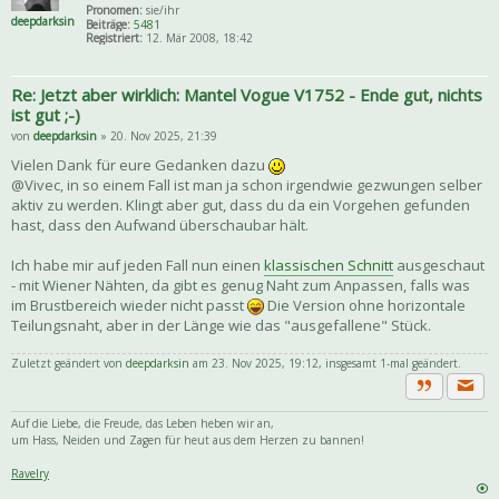
Pronomen:
sie/ihr
deepdarksin
Beiträge:
5481
Registriert:
12. Mär 2008, 18:42
Re: Jetzt aber wirklich: Mantel Vogue V1752 - Ende gut, nichts
ist gut ;-)
von
deepdarksin
» 20. Nov 2025, 21:39
Vielen Dank für eure Gedanken dazu
@Vivec, in so einem Fall ist man ja schon irgendwie gezwungen selber
aktiv zu werden. Klingt aber gut, dass du da ein Vorgehen gefunden
hast, dass den Aufwand überschaubar hält.
Ich habe mir auf jeden Fall nun einen
klassischen Schnitt
ausgeschaut
- mit Wiener Nähten, da gibt es genug Naht zum Anpassen, falls was
im Brustbereich wieder nicht passt
Die Version ohne horizontale
Teilungsnaht, aber in der Länge wie das "ausgefallene" Stück.
Zuletzt geändert von
deepdarksin
am 23. Nov 2025, 19:12, insgesamt 1-mal geändert.
Priva
Zitat
Auf die Liebe, die Freude, das Leben heben wir an,
um Hass, Neiden und Zagen für heut aus dem Herzen zu bannen!
Ravelry