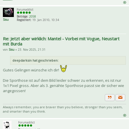
Forumaddict
Beiträge:
2058
Sisu
Registriert:
19. Jan 2010, 10:34
Re: Jetzt aber wirklich: Mantel - Vorbei mit Vogue, Neustart
mit Burda
von
Sisu
» 23. Nov 2025, 21:31
deepdarksin hat geschrieben:
Gutes Gelingen wünsche ich dir!
Die Sporthose ist auf dem Bild leider schwer zu erkennen, es ist nur
1x1 Pixel gross. Aber als 3. genähte Sporthose passt sie dir sicher wie
angegossen!
Priva
Zitat
Always remember, you are braver than you believe, stronger than you seem,
and smarter than you think.
Forumaddict