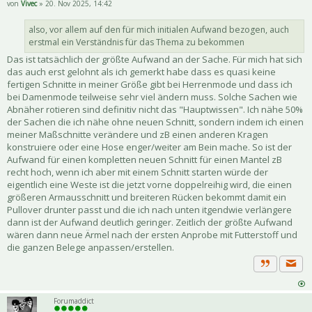
von
Vivec
» 20. Nov 2025, 14:42
also, vor allem auf den für mich initialen Aufwand bezogen, auch
erstmal ein Verständnis für das Thema zu bekommen
Das ist tatsächlich der größte Aufwand an der Sache. Für mich hat sich
das auch erst gelohnt als ich gemerkt habe dass es quasi keine
fertigen Schnitte in meiner Größe gibt bei Herrenmode und dass ich
bei Damenmode teilweise sehr viel ändern muss. Solche Sachen wie
Abnäher rotieren sind definitiv nicht das "Hauptwissen". Ich nähe 50%
der Sachen die ich nähe ohne neuen Schnitt, sondern indem ich einen
meiner Maßschnitte verändere und zB einen anderen Kragen
konstruiere oder eine Hose enger/weiter am Bein mache. So ist der
Aufwand für einen kompletten neuen Schnitt für einen Mantel zB
recht hoch, wenn ich aber mit einem Schnitt starten würde der
eigentlich eine Weste ist die jetzt vorne doppelreihig wird, die einen
größeren Armausschnitt und breiteren Rücken bekommt damit ein
Pullover drunter passt und die ich nach unten itgendwie verlängere
dann ist der Aufwand deutlich geringer. Zeitlich der größte Aufwand
wären dann neue Ärmel nach der ersten Anprobe mit Futterstoff und
die ganzen Belege anpassen/erstellen.
Priva
Zitat
Forumaddict