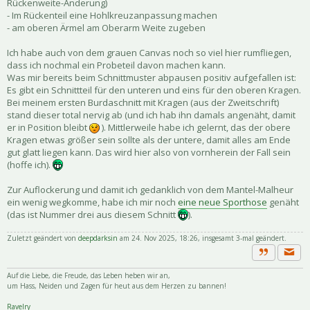
Rückenweite-Änderung)
- Im Rückenteil eine Hohlkreuzanpassung machen
- am oberen Ärmel am Oberarm Weite zugeben
Ich habe auch von dem grauen Canvas noch so viel hier rumfliegen,
dass ich nochmal ein Probeteil davon machen kann.
Was mir bereits beim Schnittmuster abpausen positiv aufgefallen ist:
Es gibt ein Schnittteil für den unteren und eins für den oberen Kragen.
Bei meinem ersten Burdaschnitt mit Kragen (aus der Zweitschrift)
stand dieser total nervig ab (und ich hab ihn damals angenäht, damit
er in Position bleibt
). Mittlerweile habe ich gelernt, das der obere
Kragen etwas größer sein sollte als der untere, damit alles am Ende
gut glatt liegen kann. Das wird hier also von vornherein der Fall sein
(hoffe ich).
Zur Auflockerung und damit ich gedanklich von dem Mantel-Malheur
ein wenig wegkomme, habe ich mir noch
eine neue Sporthose
genäht
(das ist Nummer drei aus diesem Schnitt
).
Zuletzt geändert von
deepdarksin
am 24. Nov 2025, 18:26, insgesamt 3-mal geändert.
Priva
Zitat
Auf die Liebe, die Freude, das Leben heben wir an,
um Hass, Neiden und Zagen für heut aus dem Herzen zu bannen!
Ravelry