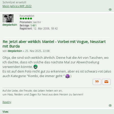
Schnitzel ersetzt!
Mein Jahres-WIP 2022
Forumaddict
Pronomen:
sie/ihr
deepdarksin
Beiträge:
5481
Registriert:
12. Mär 2008, 18:42
Re: Jetzt aber wirklich: Mantel - Vorbei mit Vogue, Neustart
mit Burda
von
deepdarksin
» 25. Nov 2025, 22:08
Ohja, die sind sich wirklich ähnlich. Deine hat die Art von Taschen, wo
ich dachte, dass ich solche das nächste Mal zur Abwechselung
verwenden könnte.
Es ist auf dem Foto nicht gut zu erkennen, aber es ist schwarz-rot (also
auch Kategorie "Kombi, die immer geht "
)
Priva
Zitat
Auf die Liebe, die Freude, das Leben heben wir an,
um Hass, Neiden und Zagen für heut aus dem Herzen zu bannen!
Ravelry
Vivec