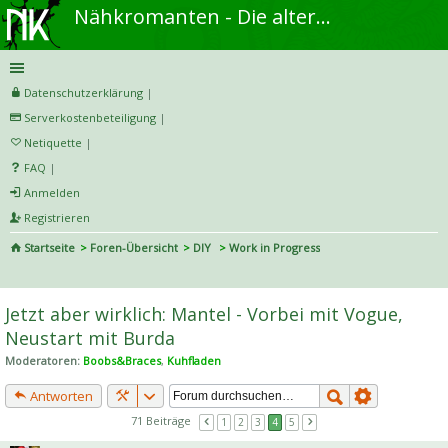
Nähkromanten - Die alternative Näh- und DIY-Community
Datenschutzerklärung
|
Serverkostenbeteiligung
|
Netiquette
|
FAQ
|
Anmelden
Registrieren
Startseite
Foren-Übersicht
DIY
Work in Progress
S
uc
Jetzt aber wirklich: Mantel - Vorbei mit Vogue,
he
Neustart mit Burda
Moderatoren:
Boobs&Braces
,
Kuhfladen
Antworten
71 Beiträge
1
2
3
4
5