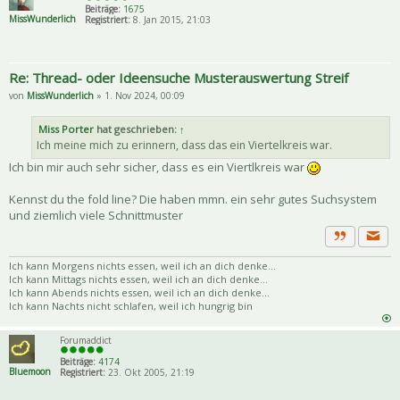
Beiträge:
1675
MissWunderlich
Registriert:
8. Jan 2015, 21:03
Re: Thread- oder Ideensuche Musterauswertung Streif
von
MissWunderlich
» 1. Nov 2024, 00:09
Miss Porter
hat geschrieben:
↑
Ich meine mich zu erinnern, dass das ein Viertelkreis war.
Ich bin mir auch sehr sicher, dass es ein Viertlkreis war
Kennst du the fold line? Die haben mmn. ein sehr gutes Suchsystem
und ziemlich viele Schnittmuster
Priva
Zitat
Ich kann Morgens nichts essen, weil ich an dich denke...
Ich kann Mittags nichts essen, weil ich an dich denke...
Ich kann Abends nichts essen, weil ich an dich denke...
Ich kann Nachts nicht schlafen, weil ich hungrig bin
Forumaddict
Beiträge:
4174
Bluemoon
Registriert:
23. Okt 2005, 21:19