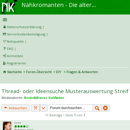
Nähkromanten - Die alternative Näh- und DIY-Community
Datenschutzerklärung
|
Serverkostenbeteiligung
|
Netiquette
|
FAQ
|
Anmelden
Registrieren
Startseite
Foren-Übersicht
DIY
Fragen & Antworten
S
uc
Thread- oder Ideensuche Musterauswertung Streif
he
Moderatoren:
Boobs&Braces
,
Kuhfladen
Antworten
11 Beiträge • Seite
1
von
1
****