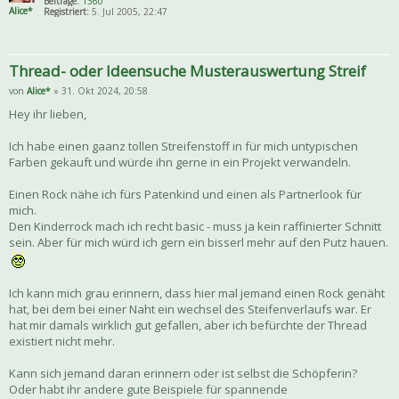
Beiträge:
1360
Alice*
Registriert:
5. Jul 2005, 22:47
Thread- oder Ideensuche Musterauswertung Streif
von
Alice*
» 31. Okt 2024, 20:58
Hey ihr lieben,
Ich habe einen gaanz tollen Streifenstoff in für mich untypischen
Farben gekauft und würde ihn gerne in ein Projekt verwandeln.
Einen Rock nähe ich fürs Patenkind und einen als Partnerlook für
mich.
Den Kinderrock mach ich recht basic - muss ja kein raffinierter Schnitt
sein. Aber für mich würd ich gern ein bisserl mehr auf den Putz hauen.
Ich kann mich grau erinnern, dass hier mal jemand einen Rock genäht
hat, bei dem bei einer Naht ein wechsel des Steifenverlaufs war. Er
hat mir damals wirklich gut gefallen, aber ich befürchte der Thread
existiert nicht mehr.
Kann sich jemand daran erinnern oder ist selbst die Schöpferin?
Oder habt ihr andere gute Beispiele für spannende