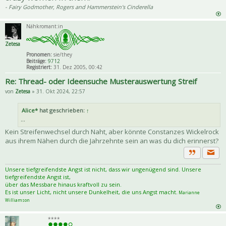
- Fairy Godmother, Rogers and Hammerstein's Cinderella
Nähkromant:in
Zetesa
Pronomen:
sie/they
Beiträge:
9712
Registriert:
31. Dez 2005, 00:42
Re: Thread- oder Ideensuche Musterauswertung Streif
von
Zetesa
» 31. Okt 2024, 22:57
Alice*
hat geschrieben:
↑
...
Kein Streifenwechsel durch Naht, aber könnte Constanzes Wickelrock
aus ihrem Nähen durch die Jahrzehnte sein an was du dich erinnerst?
Priva
Zitat
Unsere tiefgreifendste Angst ist nicht, dass wir ungenügend sind. Unsere
tiefgreifendste Angst ist,
über das Messbare hinaus kraftvoll zu sein.
Es ist unser Licht, nicht unsere Dunkelheit, die uns Angst macht.
Marianne
Williamson
****