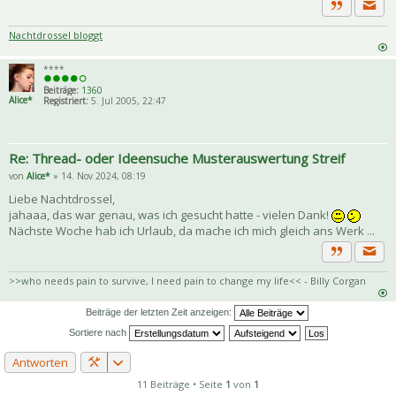
Priva
Zitat
Nachtdrossel bloggt
****
Beiträge:
1360
Alice*
Registriert:
5. Jul 2005, 22:47
Re: Thread- oder Ideensuche Musterauswertung Streif
von
Alice*
» 14. Nov 2024, 08:19
Liebe Nachtdrossel,
jahaaa, das war genau, was ich gesucht hatte - vielen Dank!
Nächste Woche hab ich Urlaub, da mache ich mich gleich ans Werk ...
Priva
Zitat
>>who needs pain to survive, I need pain to change my life<< - Billy Corgan
Beiträge der letzten Zeit anzeigen:
Sortiere nach
Antworten
11 Beiträge • Seite
1
von
1