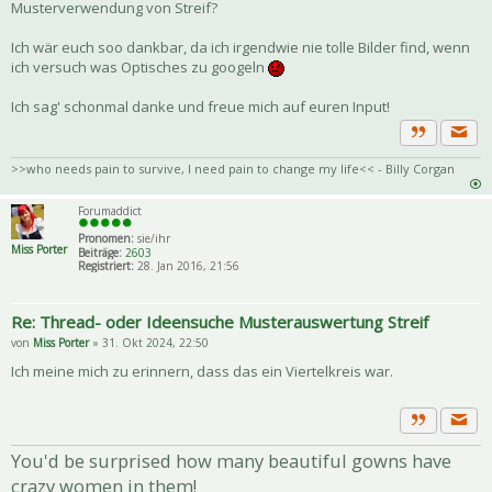
Musterverwendung von Streif?
Ich wär euch soo dankbar, da ich irgendwie nie tolle Bilder find, wenn
ich versuch was Optisches zu googeln
Ich sag' schonmal danke und freue mich auf euren Input!
Priva
Zitat
>>who needs pain to survive, I need pain to change my life<< - Billy Corgan
Forumaddict
Pronomen:
sie/ihr
Miss Porter
Beiträge:
2603
Registriert:
28. Jan 2016, 21:56
Re: Thread- oder Ideensuche Musterauswertung Streif
von
Miss Porter
» 31. Okt 2024, 22:50
Ich meine mich zu erinnern, dass das ein Viertelkreis war.
Priva
Zitat
You'd be surprised how many beautiful gowns have
crazy women in them!