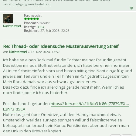
Tastaturbelegung zurückzuführen.
Forumaddict
Pronomen:
sie/ihr
Nachtdrossel
Beiträge:
3934
Registriert:
27. Mär 2006, 22:26
Re: Thread- oder Ideensuche Musterauswertung Streif
von
Nachtdrossel
» 13. Nov 2024, 13:57
Ich habe so einen Rock mal für die Tochter meiner Freundin genäht.
Das ist bei mir aus Stoffnot entstanden, ich habe bei einem normalen
A Linien Schnitt einfach vorn und hinten mittig eine Naht eingefügt und
jeweils ein Teil vorn und ein Teil hinten im 45° gedreht zugeschnitten.
Mein Rock damals war aus schwarz grauem Jersey.
Das Foto dazu finde ich allerdings gerade nicht mehr. Wenn ich es
noch finde, poste ich das hinterher.
Edit: doch noch gefunden
https://1drv.ms/i/c/1f6cb31c86e77879/EX ...
E2nP3_s5CA
Hoffe das geht über Onedrive, auf dem Handy manchmal etwas
umständlich weil das zur App springen will und fälschlicherweise
behauptet man braucht ein Konto. Funktioniert aber auch wenn man
den Link in den Browser kopiert.