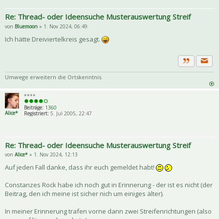
Re: Thread- oder Ideensuche Musterauswertung Streif
von
Bluemoon
» 1. Nov 2024, 06:49
Ich hätte Dreiviertelkreis gesagt.
Priva
Zitat
Umwege erweitern die Ortskenntnis.
****
Beiträge:
1360
Alice*
Registriert:
5. Jul 2005, 22:47
Re: Thread- oder Ideensuche Musterauswertung Streif
von
Alice*
» 1. Nov 2024, 12:13
Auf jeden Fall danke, dass ihr euch gemeldet habt!
Constanzes Rock habe ich noch gut in Erinnerung - der ist es nicht (der
Beitrag, den ich meine ist sicher nich um einiges älter).
In meiner Erinnerung trafen vorne dann zwei Streifenrichtungen (also