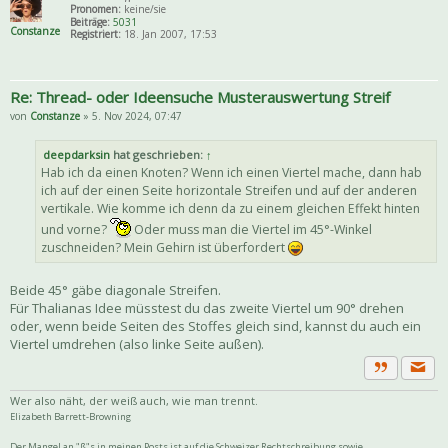
Pronomen:
keine/sie
Beiträge:
5031
Constanze
Registriert:
18. Jan 2007, 17:53
Re: Thread- oder Ideensuche Musterauswertung Streif
von
Constanze
» 5. Nov 2024, 07:47
deepdarksin
hat geschrieben:
↑
Hab ich da einen Knoten? Wenn ich einen Viertel mache, dann hab
ich auf der einen Seite horizontale Streifen und auf der anderen
vertikale. Wie komme ich denn da zu einem gleichen Effekt hinten
und vorne?
Oder muss man die Viertel im 45°-Winkel
zuschneiden? Mein Gehirn ist überfordert
Beide 45° gäbe diagonale Streifen.
Für Thalianas Idee müsstest du das zweite Viertel um 90° drehen
oder, wenn beide Seiten des Stoffes gleich sind, kannst du auch ein
Viertel umdrehen (also linke Seite außen).
Priva
Zitat
Wer also näht, der weiß auch, wie man trennt.
Elizabeth Barrett-Browning
Der Mangel an "ß"s in meinen Posts ist auf die Schweizer Rechtschreibung sowie