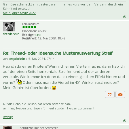
Gemüse schmeckt am besten, wenn man es kurz vor dem Verzehr durch ein
Schnitzel ersetzt!
Mein Jahres-WIP 2022
Forumaddict
Pronomen:
sie/ihr
deepdarksin
Beiträge:
5481
Registriert:
12. Mär 2008, 18:42
Re: Thread- oder Ideensuche Musterauswertung Streif
von
deepdarksin
» 5. Nov 2024, 07:14
Hab ich da einen Knoten? Wenn ich einen Viertel mache, dann hab ich
auf der einen Seite horizontale Streifen und auf der anderen
vertikale. Wie komme ich denn da zu einem gleichen Effekt hinten und
vorne?
Oder muss man die Viertel im 45°-Winkel zuschneiden?
Mein Gehirn ist überfordert
Priva
Zitat
Auf die Liebe, die Freude, das Leben heben wir an,
um Hass, Neiden und Zagen für heut aus dem Herzen zu bannen!
Ravelry
Schutzheilige der Sechsecke