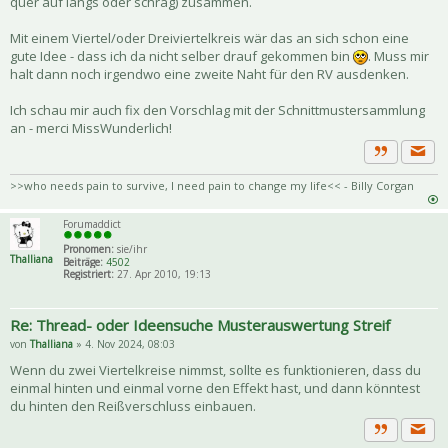
quer auf längs oder schräg) zusammen.
Mit einem Viertel/oder Dreiviertelkreis wär das an sich schon eine
gute Idee - dass ich da nicht selber drauf gekommen bin
. Muss mir
halt dann noch irgendwo eine zweite Naht für den RV ausdenken.
Ich schau mir auch fix den Vorschlag mit der Schnittmustersammlung
an - merci MissWunderlich!
Priva
Zitat
>>who needs pain to survive, I need pain to change my life<< - Billy Corgan
Forumaddict
Pronomen:
sie/ihr
Thalliana
Beiträge:
4502
Registriert:
27. Apr 2010, 19:13
Re: Thread- oder Ideensuche Musterauswertung Streif
von
Thalliana
» 4. Nov 2024, 08:03
Wenn du zwei Viertelkreise nimmst, sollte es funktionieren, dass du
einmal hinten und einmal vorne den Effekt hast, und dann könntest
du hinten den Reißverschluss einbauen.
Priva
Zitat