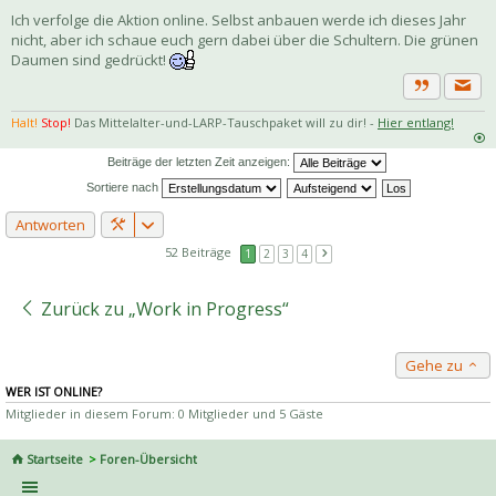
Ich verfolge die Aktion online. Selbst anbauen werde ich dieses Jahr
nicht, aber ich schaue euch gern dabei über die Schultern. Die grünen
Daumen sind gedrückt!
Priva
Zitat
Halt!
Stop!
Das Mittelalter-und-LARP-Tauschpaket will zu dir! -
Hier entlang!
Beiträge der letzten Zeit anzeigen:
Sortiere nach
Antworten
52 Beiträge
1
2
3
4
Zurück zu „Work in Progress“
Gehe zu
WER IST ONLINE?
Mitglieder in diesem Forum: 0 Mitglieder und 5 Gäste
Startseite
Foren-Übersicht