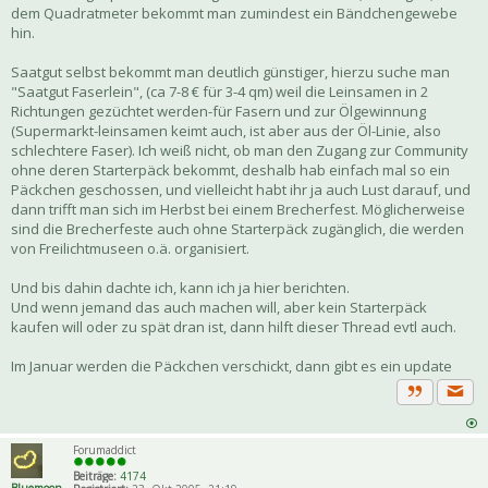
dem Quadratmeter bekommt man zumindest ein Bändchengewebe
hin.
Saatgut selbst bekommt man deutlich günstiger, hierzu suche man
"Saatgut Faserlein", (ca 7-8 € für 3-4 qm) weil die Leinsamen in 2
Richtungen gezüchtet werden-für Fasern und zur Ölgewinnung
(Supermarkt-leinsamen keimt auch, ist aber aus der Öl-Linie, also
schlechtere Faser). Ich weiß nicht, ob man den Zugang zur Community
ohne deren Starterpäck bekommt, deshalb hab einfach mal so ein
Päckchen geschossen, und vielleicht habt ihr ja auch Lust darauf, und
dann trifft man sich im Herbst bei einem Brecherfest. Möglicherweise
sind die Brecherfeste auch ohne Starterpäck zugänglich, die werden
von Freilichtmuseen o.ä. organisiert.
Und bis dahin dachte ich, kann ich ja hier berichten.
Und wenn jemand das auch machen will, aber kein Starterpäck
kaufen will oder zu spät dran ist, dann hilft dieser Thread evtl auch.
Im Januar werden die Päckchen verschickt, dann gibt es ein update
Priva
Zitat
Forumaddict
Beiträge:
4174