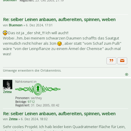
Bluemoon
Registriert:
23. Okt 2005, 21:19
Re: selber Leinen anbauen, aufbereiten, spinnen, weben
von
Bluemoon
» 6. Dez 2024, 17:01
Das ist ja _der shit_!!! Ich will auch!!
Wobei ..hm..bei meinem schwarzen Daumen schaffts das Saatgut
vermutlich nicht höher als 3cm
, aber statt "vom Schaf zum Pulli"
wäre "von der Leinpflanze zu einem Ärmel der Chemise" auch mal
was!
Priva
Zitat
Umwege erweitern die Ortskenntnis.
Nähkromant:in
Zetesa
Pronomen:
sie/they
Beiträge:
9712
Registriert:
31. Dez 2005, 00:42
Re: selber Leinen anbauen, aufbereiten, spinnen, weben
von
Zetesa
» 6. Dez 2024, 18:02
Sehr cooles Projekt. Ich hab leider kein Quadratmeter Fläche für Lein,