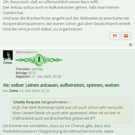
Oh, freut mich, daß es offensichtlich einen Nerv trifft.
Der Anbau soll ja auch in Balkonkästen gehen, falls man keinen
Garten hat.
Und was die Brecherfeste angeht-auf der Webseite ist eine Karte mit
Kooperationspartnern, die waren schon gut über Deutschland verteilt.
Und die sind ja noch dabei, zu organisieren.
Priva
Zitat
Nähkromant:in
Zetesa
Pronomen:
sie/they
Beiträge:
9712
Registriert:
31. Dez 2005, 00:42
Re: selber Leinen anbauen, aufbereiten, spinnen, weben
von
Zetesa
» 6. Dez 2024, 22:22
Ghastly Bespoke
hat geschrieben:
↑
Argh, bei dem Bohnenprojekt war ich auch schon sehr versucht.
Aber Leinen fände ich auch sehr spannend. Aber ob es hier in
Ostfriesland auch ein Brecherfest geben wird?!
Ich könnte mir vorstellen, dass es ne Chance gibt, dass das
Freilichtmuseum in Cloppenburg da mitmachen könnte, wäre