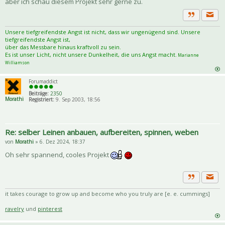
aber ich schau diesem Projekt sehr gerne zu.
Priva
Zitat
Unsere tiefgreifendste Angst ist nicht, dass wir ungenügend sind. Unsere
tiefgreifendste Angst ist,
über das Messbare hinaus kraftvoll zu sein.
Es ist unser Licht, nicht unsere Dunkelheit, die uns Angst macht.
Marianne
Williamson
Forumaddict
Beiträge:
2350
Morathi
Registriert:
9. Sep 2003, 18:56
Re: selber Leinen anbauen, aufbereiten, spinnen, weben
von
Morathi
» 6. Dez 2024, 18:37
Oh sehr spannend, cooles Projekt
Priva
Zitat
it takes courage to grow up and become who you truly are [e. e. cummings]
ravelry
und
pinterest