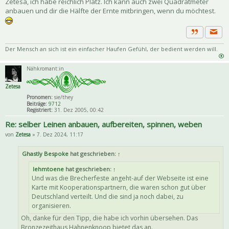
Zetesa, ich habe reichlich Platz. Ich kann auch zwei Quadratmeter
anbauen und dir die Hälfte der Ernte mitbringen, wenn du möchtest.
Priva
Zitat
Der Mensch an sich ist ein einfacher Haufen Gefühl, der bedient werden will.
Nähkromant:in
Zetesa
Pronomen:
sie/they
Beiträge:
9712
Registriert:
31. Dez 2005, 00:42
Re: selber Leinen anbauen, aufbereiten, spinnen, weben
von
Zetesa
» 7. Dez 2024, 11:17
Ghastly Bespoke
hat geschrieben:
↑
lehmtoene
hat geschrieben:
↑
Und was die Brecherfeste angeht-auf der Webseite ist eine
Karte mit Kooperationspartnern, die waren schon gut über
Deutschland verteilt. Und die sind ja noch dabei, zu
organisieren.
Oh, danke für den Tipp, die habe ich vorhin übersehen. Das
Bronzezeithaus Hahnenknoop bietet das an.