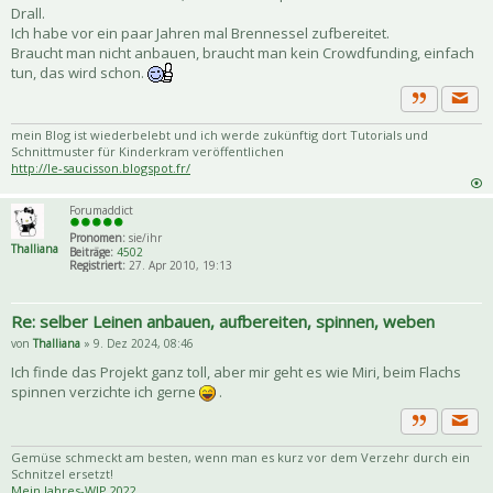
Drall.
Ich habe vor ein paar Jahren mal Brennessel zufbereitet.
Braucht man nicht anbauen, braucht man kein Crowdfunding, einfach
tun, das wird schon.
Priva
Zitat
mein Blog ist wiederbelebt und ich werde zukünftig dort Tutorials und
Schnittmuster für Kinderkram veröffentlichen
http://le-saucisson.blogspot.fr/
Forumaddict
Pronomen:
sie/ihr
Thalliana
Beiträge:
4502
Registriert:
27. Apr 2010, 19:13
Re: selber Leinen anbauen, aufbereiten, spinnen, weben
von
Thalliana
» 9. Dez 2024, 08:46
Ich finde das Projekt ganz toll, aber mir geht es wie Miri, beim Flachs
spinnen verzichte ich gerne
.
Priva
Zitat
Gemüse schmeckt am besten, wenn man es kurz vor dem Verzehr durch ein
Schnitzel ersetzt!
Mein Jahres-WIP 2022