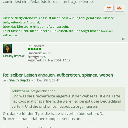
zumindest eine Anlaufstelle, die man fragen könnte.
Priva
Zitat
Unsere tiefgreifendste Angst ist nicht, dass wir ungenügend sind. Unsere
tiefgreifendste Angst ist,
über das Messbare hinaus kraftvoll zu sein.
Es ist unser Licht, nicht unsere Dunkelheit, die uns Angst macht.
Marianne
Williamson
Forumaddict
Pronomen:
sie/ihr
Ghastly Bespoke
Beiträge:
3592
Registriert:
27. Mär 2004, 17:52
Re: selber Leinen anbauen, aufbereiten, spinnen, weben
von
Ghastly Bespoke
» 6. Dez 2024, 22:47
lehmtoene
hat geschrieben:
↑
Und was die Brecherfeste angeht-auf der Webseite ist eine Karte
mit Kooperationspartnern, die waren schon gut über Deutschland
verteilt. Und die sind ja noch dabei, zu organisieren.
Oh, danke für den Tipp, die habe ich vorhin übersehen. Das
Bronzezeithaus Hahnenknoop bietet das an.