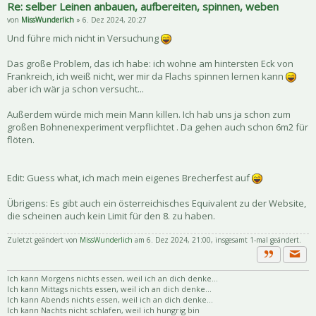
Re: selber Leinen anbauen, aufbereiten, spinnen, weben
von
MissWunderlich
» 6. Dez 2024, 20:27
Und führe mich nicht in Versuchung
Das große Problem, das ich habe: ich wohne am hintersten Eck von
Frankreich, ich weiß nicht, wer mir da Flachs spinnen lernen kann
aber ich wär ja schon versucht...
Außerdem würde mich mein Mann killen. Ich hab uns ja schon zum
großen Bohnenexperiment verpflichtet . Da gehen auch schon 6m2 für
flöten.
Edit: Guess what, ich mach mein eigenes Brecherfest auf
Übrigens: Es gibt auch ein österreichisches Equivalent zu der Website,
die scheinen auch kein Limit für den 8. zu haben.
Zuletzt geändert von
MissWunderlich
am 6. Dez 2024, 21:00, insgesamt 1-mal geändert.
Priva
Zitat
Ich kann Morgens nichts essen, weil ich an dich denke...
Ich kann Mittags nichts essen, weil ich an dich denke...
Ich kann Abends nichts essen, weil ich an dich denke...
Ich kann Nachts nicht schlafen, weil ich hungrig bin