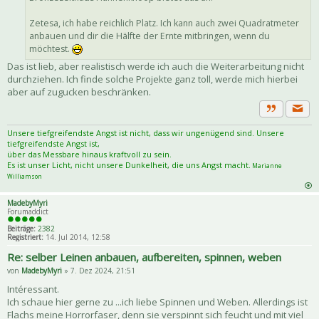
Zetesa, ich habe reichlich Platz. Ich kann auch zwei Quadratmeter
anbauen und dir die Hälfte der Ernte mitbringen, wenn du
möchtest.
Das ist lieb, aber realistisch werde ich auch die Weiterarbeitung nicht
durchziehen. Ich finde solche Projekte ganz toll, werde mich hierbei
aber auf zugucken beschränken.
Priva
Zitat
Unsere tiefgreifendste Angst ist nicht, dass wir ungenügend sind. Unsere
tiefgreifendste Angst ist,
über das Messbare hinaus kraftvoll zu sein.
Es ist unser Licht, nicht unsere Dunkelheit, die uns Angst macht.
Marianne
Williamson
MadebyMyri
Forumaddict
Beiträge:
2382
Registriert:
14. Jul 2014, 12:58
Re: selber Leinen anbauen, aufbereiten, spinnen, weben
von
MadebyMyri
» 7. Dez 2024, 21:51
Intéressant.
Ich schaue hier gerne zu ...ich liebe Spinnen und Weben. Allerdings ist
Flachs meine Horrorfaser, denn sie verspinnt sich feucht und mit viel