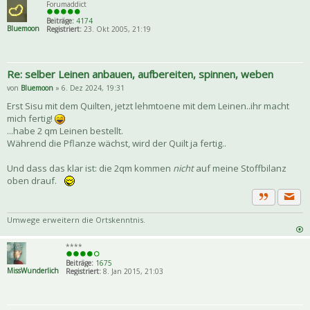
Forumaddict
Beiträge:
4174
Bluemoon
Registriert:
23. Okt 2005, 21:19
Re: selber Leinen anbauen, aufbereiten, spinnen, weben
von
Bluemoon
» 6. Dez 2024, 19:31
Erst Sisu mit dem Quilten, jetzt lehmtoene mit dem Leinen..ihr macht
mich fertig!
...habe 2 qm Leinen bestellt.
Während die Pflanze wächst, wird der Quilt ja fertig..
Und dass das klar ist: die 2qm kommen
nicht
auf meine Stoffbilanz
oben drauf.
Priva
Zitat
Umwege erweitern die Ortskenntnis.
****
Beiträge:
1675
MissWunderlich
Registriert:
8. Jan 2015, 21:03