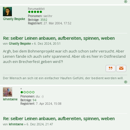
Forumaddict
Pronomen:
sie/ihr
Ghastly Bespoke
Beiträge:
3592
Registriert:
27. Mär 2004, 17:52
Re: selber Leinen anbauen, aufbereiten, spinnen, weben
von
Ghastly Bespoke
» 6. Dez 2024, 20:51
Argh, bei dem Bohnenprojekt war ich auch schon sehr versucht. Aber
Leinen fände ich auch sehr spannend. Aber ob es hier in Ostfriesland
auch ein Brecherfest geben wird?!
Priva
Zitat
Der Mensch an sich ist ein einfacher Haufen Gefühl, der bedient werden will.
*
Pronomen:
du :-)
lehmtoene
Beiträge:
94
Registriert:
7. Apr 2024, 15:08
Re: selber Leinen anbauen, aufbereiten, spinnen, weben
von
lehmtoene
» 6. Dez 2024, 21:47