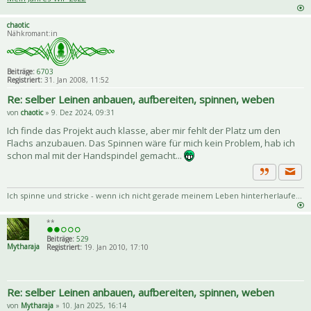
chaotic
Nähkromant:in
Beiträge:
6703
Registriert:
31. Jan 2008, 11:52
Re: selber Leinen anbauen, aufbereiten, spinnen, weben
von
chaotic
» 9. Dez 2024, 09:31
Ich finde das Projekt auch klasse, aber mir fehlt der Platz um den
Flachs anzubauen. Das Spinnen wäre für mich kein Problem, hab ich
schon mal mit der Handspindel gemacht...
Priva
Zitat
Ich spinne und stricke - wenn ich nicht gerade meinem Leben hinterherlaufe...
**
Beiträge:
529
Mytharaja
Registriert:
19. Jan 2010, 17:10
Re: selber Leinen anbauen, aufbereiten, spinnen, weben
von
Mytharaja
» 10. Jan 2025, 16:14