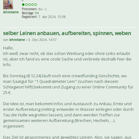
*
Pronomen:
du :-)
lehmtoene
Beiträge:
94
Registriert:
7. Apr 2024, 15:08
selber Leinen anbauen, aufbereiten, spinnen, weben
von
lehmtoene
» 6. Dez 2024, 14:57
Hallo,
Ich weiß zwar nicht, ob das schon Werbung oder ohne Links erlaubt
ist, aber ich fand es eine coole Sache und verbreite deshalb hier die
Info.
Bis Sonntag (8.12.24) läuft noch eine crowdfunding Geschichte, wo
man Saatgut für "1 Quadratmeter Lein" (suchen nach diesem
Schlagwort hilft) bekommt und Zugang zu einer Online Community für
25 €.
Die Idee ist, man bekommt Infos und Austausch zu Anbau, Ernte und
erster Aufbereitung (retting: entweder in Wasser einlegen oder durch
Tau die Hülle wegrotten lassen), und dann werden Treffen zur
gemeinsamen weiteren Aufbereitung (Brechen, Hecheln, ...)
organisiert.
Das Ziel ist gesponnenes und gewebtes Leinen. Also, sie sagen, aus