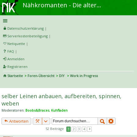
Nähkromanten - Die alternative Näh- und DIY-Community
Datenschutzerklärung
|
Serverkostenbeteiligung
|
Netiquette
|
FAQ
|
Anmelden
Registrieren
Startseite
Foren-Übersicht
DIY
Work in Progress
S
uc
selber Leinen anbauen, aufbereiten, spinnen,
he
weben
Moderatoren:
Boobs&Braces
,
Kuhfladen
Antworten
52 Beiträge
1
2
3
4