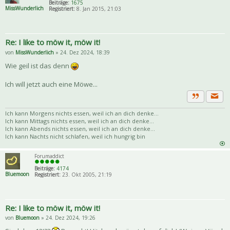
Beiträge:
1675
MissWunderlich
Registriert:
8. Jan 2015, 21:03
Re: I like to möw it, möw it!
von
MissWunderlich
» 24. Dez 2024, 18:39
Wie geil ist das denn
Ich will jetzt auch eine Möwe...
Priva
Zitat
Ich kann Morgens nichts essen, weil ich an dich denke...
Ich kann Mittags nichts essen, weil ich an dich denke...
Ich kann Abends nichts essen, weil ich an dich denke...
Ich kann Nachts nicht schlafen, weil ich hungrig bin
Forumaddict
Beiträge:
4174
Bluemoon
Registriert:
23. Okt 2005, 21:19
Re: I like to möw it, möw it!
von
Bluemoon
» 24. Dez 2024, 19:26