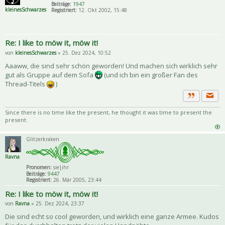
Beiträge:
1947
kleinesSchwarzes
Registriert:
12. Okt 2002, 15:48
Re: I like to möw it, möw it!
von
kleinesSchwarzes
» 25. Dez 2024, 10:52
Aaaww, die sind sehr schön geworden! Und machen sich wirklich sehr
gut als Gruppe auf dem Sofa
(und ich bin ein großer Fan des
Thread-Titels
)
Priva
Zitat
Since there is no time like the present, he thought it was time to present the
present.
Glitzerkraken
Ravna
Pronomen:
sie|ihr
Beiträge:
9447
Registriert:
26. Mär 2005, 23:44
Re: I like to möw it, möw it!
von
Ravna
» 25. Dez 2024, 23:37
Die sind echt so cool geworden, und wirklich eine ganze Armee. Kudos