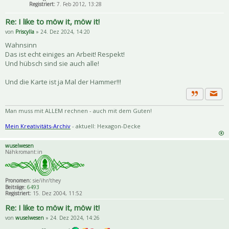
Registriert:
7. Feb 2012, 13:28
Re: I like to möw it, möw it!
von
Priscylla
» 24. Dez 2024, 14:20
Wahnsinn
Das ist echt einiges an Arbeit! Respekt!
Und hübsch sind sie auch alle!
Und die Karte ist ja Mal der Hammer!!!
Priva
Zitat
Man muss mit ALLEM rechnen - auch mit dem Guten!
Mein Kreativitäts-Archiv
- aktuell: Hexagon-Decke
wuselwesen
Nähkromant:in
Pronomen:
sie/ihr/they
Beiträge:
6493
Registriert:
15. Dez 2004, 11:52
Re: I like to möw it, möw it!
von
wuselwesen
» 24. Dez 2024, 14:26