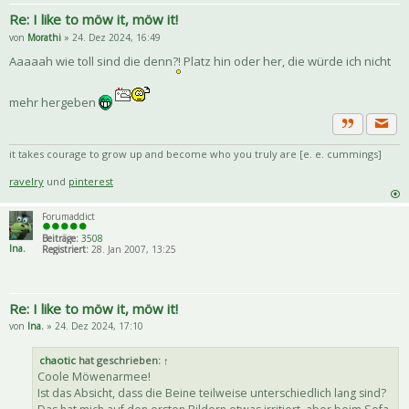
Re: I like to möw it, möw it!
von
Morathi
» 24. Dez 2024, 16:49
Aaaaah wie toll sind die denn?! Platz hin oder her, die würde ich nicht
mehr hergeben
Priva
Zitat
it takes courage to grow up and become who you truly are [e. e. cummings]
ravelry
und
pinterest
Forumaddict
Beiträge:
3508
Ina.
Registriert:
28. Jan 2007, 13:25
Re: I like to möw it, möw it!
von
Ina.
» 24. Dez 2024, 17:10
chaotic
hat geschrieben:
↑
Coole Möwenarmee!
Ist das Absicht, dass die Beine teilweise unterschiedlich lang sind?