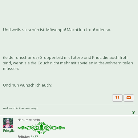
Und weils so schön ist: Möwenpo! Macht Ina froh! oder so.
(leider unscharfes) Gruppenbild mit Totoro und Knut, die auch froh
sind, wenn sie die Couch nicht mehr mit sovielen Mitbewohnern teilen
müssen:
Und nun wünsch ich euch:
Priva
Zitat
Awkward is the new sexy!
Nähkromant:in
Priscylla
Beiträge:
8437