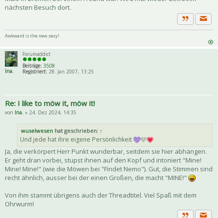
nächsten Besuch dort.
Priva
Zitat
Awkward is the new sexy!
Forumaddict
Beiträge:
3508
Ina.
Registriert:
28. Jan 2007, 13:25
Re: I like to möw it, möw it!
von
Ina.
» 24. Dez 2024, 14:35
wuselwesen
hat geschrieben:
↑
Und jede hat ihre eigene Persönlichkeit
🩷
Ja, die verkörpert Herr Punkt wunderbar, seitdem sie hier abhängen.
Er geht dran vorbei, stupst ihnen auf den Kopf und intoniert "Mine!
Mine! Mine!" (wie die Möwen bei "Findet Nemo"). Gut, die Stimmen sind
recht ähnlich, ausser bei der einen Großen, die macht "MINE!"
Von ihm stammt übrigens auch der Threadtitel. Viel Spaß mit dem
Ohrwurm!