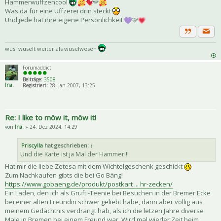
Hammerwuffzencool
🪽
Was da für eine Uffzerei drin steckt
Und jede hat ihre eigene Persönlichkeit
🩷
Priva
Zitat
wusi wuselt weiter als wuselwesen
Forumaddict
Beiträge:
3508
Ina.
Registriert:
28. Jan 2007, 13:25
Re: I like to möw it, möw it!
von
Ina.
» 24. Dez 2024, 14:29
Priscylla
hat geschrieben:
↑
Und die Karte ist ja Mal der Hammer!!!
Hat mir die liebe Zetesa mit dem Wichtelgeschenk geschickt
Zum Nachkaufen gibts die bei Go Bäng!
https://www.gobaeng.de/produkt/postkart ... hr-zecken/
Ein Laden, den ich als Grufti-Teenie bei Besuchen in der Bremer Ecke
bei einer alten Freundin schwer geliebt habe, dann aber völlig aus
meinem Gedächtnis verdrängt hab, als ich die letzen Jahre diverse
Male in Bremen bei einem Freund war. Wird mal wieder Zeit beim