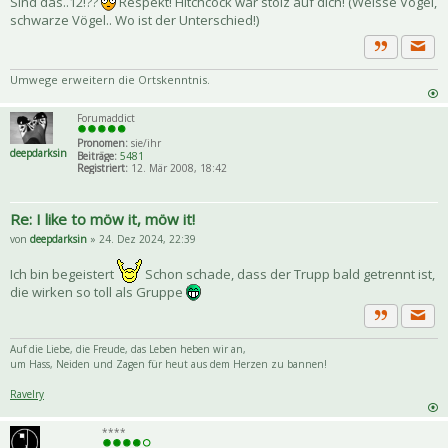
Sind das..12!??
Respekt! Hitchcock wär stolz auf dich! (Weisse Vögel,
schwarze Vögel.. Wo ist der Unterschied!)
Priva
Zitat
Umwege erweitern die Ortskenntnis.
Forumaddict
Pronomen:
sie/ihr
deepdarksin
Beiträge:
5481
Registriert:
12. Mär 2008, 18:42
Re: I like to möw it, möw it!
von
deepdarksin
» 24. Dez 2024, 22:39
Ich bin begeistert
Schon schade, dass der Trupp bald getrennt ist,
die wirken so toll als Gruppe
Priva
Zitat
Auf die Liebe, die Freude, das Leben heben wir an,
um Hass, Neiden und Zagen für heut aus dem Herzen zu bannen!
Ravelry
****