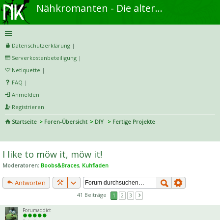
Nähkromanten - Die alternative Näh- und DIY-Community
Datenschutzerklärung
|
Serverkostenbeteiligung
|
Netiquette
|
FAQ
|
Anmelden
Registrieren
Startseite
Foren-Übersicht
DIY
Fertige Projekte
S
uc
I like to möw it, möw it!
he
Moderatoren:
Boobs&Braces
,
Kuhfladen
Antworten
41 Beiträge
1
2
3
Forumaddict