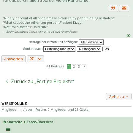
für das durchhalten trotz der vielen Handnähte.
Priva
Zitat
“Ninety percent of all problems are caused by people being assholes.”
“What causes the other ten percent?” asked Kizzy.
“Natural disasters,” said Nib.”
― Becky Chambers, The Long Way to a Small, Angry Planet
Beiträge der letzten Zeit anzeigen:
Sortiere nach
Antworten
41 Beiträge
1
2
3
Zurück zu „Fertige Projekte“
Gehe zu
WER IST ONLINE?
Mitglieder in diesem Forum: 0 Mitglieder und 21 Gäste
Startseite
Foren-Übersicht