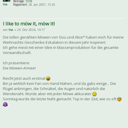
Beiträge:
3508
Ina.
Registriert:
28. Jan 2007, 13:25
I like to möw it, möw it!
von
Ina.
» 24. Dez 2024, 14:17
Die tollen genähten Möwen von Sisu und Alice* haben mich für meine
Weihnachts-Geschenke-Eskalation in diesem Jahr inspiriert.
Ich gehe meist mit einer Idee in Massenproduktion für die gesamte
Verwandtschaft.
Ich präsentiere:
Die Möwen-Armee!
Reicht jetzt auch erstmal
Bin ja wirklich kein Fan von Hand-Nähen, und da gabs einige... Die
Flügel anbringen, die Schnäbel, die Augen und natürlich die
Wendenaht. Wurde aber mit jeder Möwe akkurater
Sonntag wurde die letzte Naht gemacht. Top in der Zeit, wie so oft