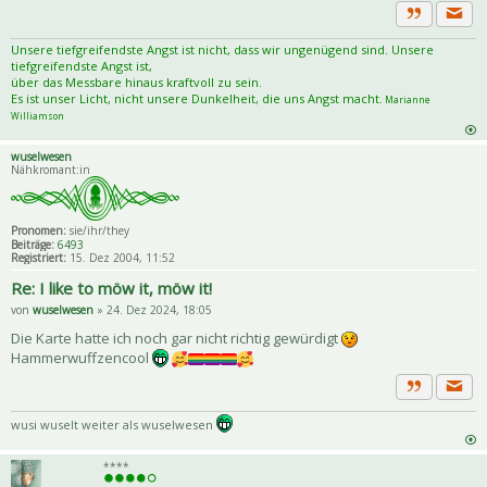
Priva
Zitat
Unsere tiefgreifendste Angst ist nicht, dass wir ungenügend sind. Unsere
tiefgreifendste Angst ist,
über das Messbare hinaus kraftvoll zu sein.
Es ist unser Licht, nicht unsere Dunkelheit, die uns Angst macht.
Marianne
Williamson
wuselwesen
Nähkromant:in
Pronomen:
sie/ihr/they
Beiträge:
6493
Registriert:
15. Dez 2004, 11:52
Re: I like to möw it, möw it!
von
wuselwesen
» 24. Dez 2024, 18:05
Die Karte hatte ich noch gar nicht richtig gewürdigt
Hammerwuffzencool
Priva
Zitat
wusi wuselt weiter als wuselwesen
****