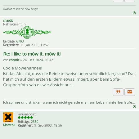
Priva
Zitat
Awkward is the new sexy!
chaotic
Nähkromant:in
Beiträge:
6703
Registriert:
31. Jan 2008, 11:52
Re: I like to möw it, möw it!
von
chaotic
» 24. Dez 2024, 16:42
Coole Möwenarmee!
Ist das Absicht, dass die Beine teilweise unterschiedlich lang sind? Das
hat mich auf den ersten Bildern etwas irritiert, aber beim Sofa-
Gruppenfoto sah es wie Absicht aus.
Priva
Zitat
Ich spinne und stricke - wenn ich nicht gerade meinem Leben hinterherlaufe...
Forumaddict
Beiträge:
2350
Morathi
Registriert:
9. Sep 2003, 18:56