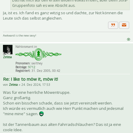
Das hat mich auf den ersten Bildern etwas irritiert, aber beim Sofa-
Gruppenfoto sah es wie Absicht aus.
Ja, ist es. Ich fand es ganz witzig so und dachte, zur Not können die
Leute sich das selbst angleichen.
Priva
Zitat
Awkward is the new sexy!
Nähkromant:in
Zetesa
Pronomen:
sie/they
Beiträge:
9712
Registriert:
31. Dez 2005, 00:42
Re: I like to möw it, möw it!
von
Zetesa
» 24. Dez 2024, 17:53
Was für eine herrliche Möwentruppe.
Ganz großartig.
Schon ein bisschen schade, dass sie jetzt vereinzelt werden.
Ich würde es vermutlich auch wie Herr Punkt machen und jedesmal
"mine mine" sagen.
Ist der Tannenbaum aus alten Fahrradschläuchen? Das ist ja eine
coole Idee.