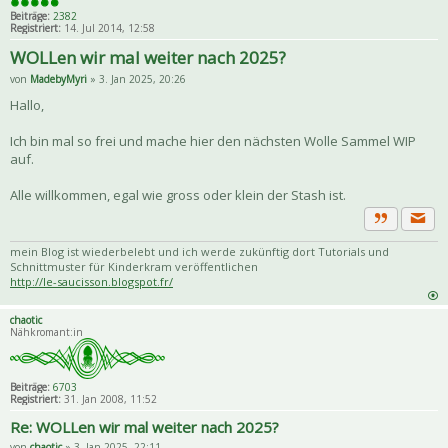
Beiträge:
2382
Registriert:
14. Jul 2014, 12:58
WOLLen wir mal weiter nach 2025?
von
MadebyMyri
» 3. Jan 2025, 20:26
Hallo,
Ich bin mal so frei und mache hier den nächsten Wolle Sammel WIP
auf.
Alle willkommen, egal wie gross oder klein der Stash ist.
Priva
Zitat
mein Blog ist wiederbelebt und ich werde zukünftig dort Tutorials und
Schnittmuster für Kinderkram veröffentlichen
http://le-saucisson.blogspot.fr/
chaotic
Nähkromant:in
Beiträge:
6703
Registriert:
31. Jan 2008, 11:52
Re: WOLLen wir mal weiter nach 2025?
von
chaotic
» 3. Jan 2025, 22:11