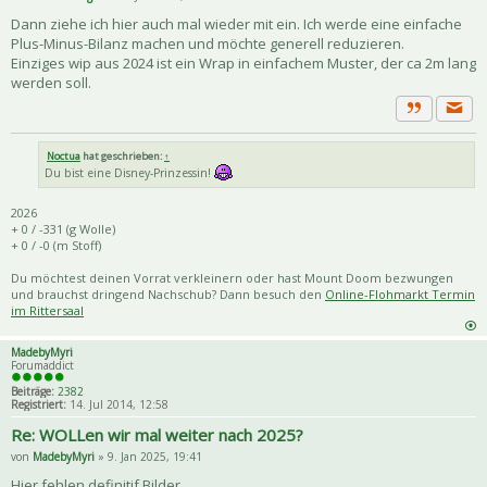
Dann ziehe ich hier auch mal wieder mit ein. Ich werde eine einfache
Plus-Minus-Bilanz machen und möchte generell reduzieren.
Einziges wip aus 2024 ist ein Wrap in einfachem Muster, der ca 2m lang
werden soll.
Priva
Zitat
Noctua
hat geschrieben:
↑
Du bist eine Disney-Prinzessin!
2026
+ 0 / -331 (g Wolle)
+ 0 / -0 (m Stoff)
Du möchtest deinen Vorrat verkleinern oder hast Mount Doom bezwungen
und brauchst dringend Nachschub? Dann besuch den
Online-Flohmarkt Termin
im Rittersaal
MadebyMyri
Forumaddict
Beiträge:
2382
Registriert:
14. Jul 2014, 12:58
Re: WOLLen wir mal weiter nach 2025?
von
MadebyMyri
» 9. Jan 2025, 19:41
Hier fehlen definitif Bilder.