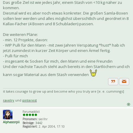
Das große Ziel ist wie jedes Jahr, einem Stash von <10 kg näher zu
kommen.
Diesmal wird es aber noch etwas konkreter. Die großen Samla-Boxen
sollen leer werden und alles möglichst übersichtlich und geordnet in 8
Kallax-Fächer (4 Boxen und 8 Schubladen) passen.
Die weiteren Pläne:
- min. 12 Projekte, davon:
- WIP Pulli für den Mann - mit zwei Jahren Verspätung *hust* hab ich
jetzt zumindest in kurzer Zeit Körper und einen Ärmel fertig.
- Pulli für mich
- insgesamt 4x Socken für mich, den Mann und eine Freundin
Und der nächste Tausch steht auch bereits in den Startlöchern und ich
kann sogar Material aus dem Stash verwenden
Priva
Zitat
it takes courage to grow up and become who you truly are [e. e. cummings]
ravelry
und
pinterest
Forumaddict
Pronomen:
sie/ihr
Alphascorpii
Beiträge:
3442
Registriert:
2. Apr 2004, 17:10