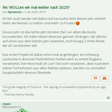
Re: WOLLen wir mal weiter nach 2025?
von
Alphascorpii
» 5. Jan 2025, 09:51
Ich bin auch wieder mit dabei und versuche mich dieses Jahr wirklich
mehr am Riemen zu reißen und mehr zu Posten
Dieses Jahr ist das letzte Jahr mit dem Ziel, vor allem die Reste
loszuwerden. Ich habe neben diversen ganzen Strängen, die alle bis
auf einen aus dem letzten Jahr stammen, noch knapp 2,9 Kilo Reste,
die ich verarbeiten will.
Das erste Projekt ist dabei schon mal angefangen, ein Schwung
Lacereste in diversen herbstlichen Farben wird zu einem Raglano
verarbeitet. Den Rest muß ich zum Teil noch verplanen, aber nachdem
meine Tücherkisten aus allen Nähten platzen, werden es vermutlich
hauptsächlich diverse Oberteile.
Priva
Zitat
The great tragedy of Science - the slaying of a beautiful hypothesis by an ugly
fact.
- Thomas Henry Huxley
chaotic
Nähkromant:in