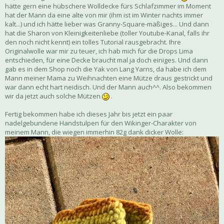
hätte gern eine hübschere Wolldecke fürs Schlafzimmer im Moment
hat der Mann da eine alte von mir (ihm ist im Winter nachts immer
kalt...) und ich hätte lieber was Granny-Square-mäßiges... Und dann
hat die Sharon von Kleinigkeitenliebe (toller Youtube-Kanal, falls ihr
den noch nicht kennt) ein tolles Tutorial rausgebracht. Ihre
Originalwolle war mir zu teuer, ich hab mich für die Drops Lima
entschieden, für eine Decke braucht mal ja doch einiges. Und dann
gab es in dem Shop noch die Yak von Lang Yarns, da habe ich dem
Mann meiner Mama zu Weihnachten eine Mütze draus gestrickt und
war dann echt hart neidisch. Und der Mann auch^^. Also bekommen
wir da jetzt auch solche Mützen
.
Fertig bekommen habe ich dieses Jahr bis jetzt ein paar
nadelgebundene Handstulpen für den Wikinger-Charakter von
meinem Mann, die wiegen immerhin 82g dank dicker Wolle: