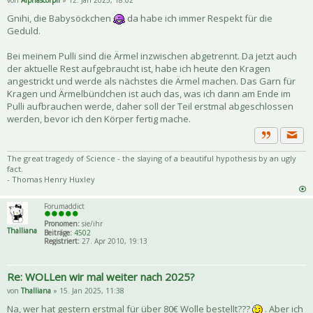
von
Alphascorpii
» 12. Jan 2025, 18:02
Gnihi, die Babysöckchen
da habe ich immer Respekt für die
Geduld.
Bei meinem Pulli sind die Ärmel inzwischen abgetrennt. Da jetzt auch
der aktuelle Rest aufgebraucht ist, habe ich heute den Kragen
angestrickt und werde als nächstes die Ärmel machen. Das Garn für
Kragen und Ärmelbündchen ist auch das, was ich dann am Ende im
Pulli aufbrauchen werde, daher soll der Teil erstmal abgeschlossen
werden, bevor ich den Körper fertig mache.
Priva
Zitat
The great tragedy of Science - the slaying of a beautiful hypothesis by an ugly
fact.
- Thomas Henry Huxley
Forumaddict
Pronomen:
sie/ihr
Thalliana
Beiträge:
4502
Registriert:
27. Apr 2010, 19:13
Re: WOLLen wir mal weiter nach 2025?
von
Thalliana
» 15. Jan 2025, 11:38
Na, wer hat gestern erstmal für über 80€ Wolle bestellt???
. Aber ich