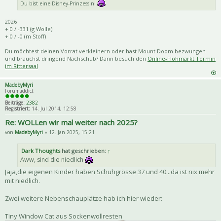
Du bist eine Disney-Prinzessin!
2026
+ 0 / -331 (g Wolle)
+ 0 / -0 (m Stoff)
Du möchtest deinen Vorrat verkleinern oder hast Mount Doom bezwungen
und brauchst dringend Nachschub? Dann besuch den
Online-Flohmarkt Termin
im Rittersaal
MadebyMyri
Forumaddict
Beiträge:
2382
Registriert:
14. Jul 2014, 12:58
Re: WOLLen wir mal weiter nach 2025?
von
MadebyMyri
» 12. Jan 2025, 15:21
Dark Thoughts
hat geschrieben:
↑
Aww, sind die niedlich
Jaja,die eigenen Kinder haben Schuhgrösse 37 und 40...da ist nix mehr
mit niedlich.
Zwei weitere Nebenschauplätze hab ich hier wieder:
Tiny Window Cat aus Sockenwollresten