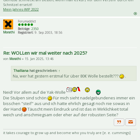
Schnitzel ersetzt!
Mein Jahres-WIP 2022
Forumaddict
Beiträge:
2350
Morathi
Registriert:
9. Sep 2003, 18:56
Re: WOLLen wir mal weiter nach 2025?
von
Morathi
» 15. Jan 2025, 13:46
Thalliana
hat geschrieben:
↑
Na, wer hat gestern erstmal für über 80€ Wolle bestellt???
.
Neid! Vor allem auf die Yak-Wolle
Die Stulpen sind schön
Für mich sieht nadelgebundenes immer ein
bisschen "steif" aus und ich hatte ehrlich gesagt noch nie sowas in
der Hand
Täuscht mein Eindruck und ist das in Wirklichkeit total
weich und anschmiegsam oder eher auf der robusten Seite?
Priva
Zitat
it takes courage to grow up and become who you truly are [e. e. cummings]