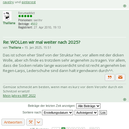
ravelry
und
pinterest
Forumaddict
Pronomen:
sie/ihr
Thalliana
Beiträge:
4502
Registriert:
27. Apr 2010, 19:13
Re: WOLLen wir mal weiter nach 2025?
von
Thalliana
» 15. Jan 2025, 15:51
Das ist schon eher Steif von der Struktur her, vor allem mit der dicken
Wolle, aber ich finde es trotzdem sehr angenehm zu tragen. Vor allem,
dass die Socken relativ lange wasserdicht sind ist recht angenehm bei
Regen-Larps, Lederschuhe sind dann halt irgendwann durch^^.
Priva
Zitat
Gemüse schmeckt am besten, wenn man es kurz vor dem Verzehr durch ein
Schnitzel ersetzt!
Mein Jahres-WIP 2022
Beiträge der letzten Zeit anzeigen:
Sortiere nach
Antworten