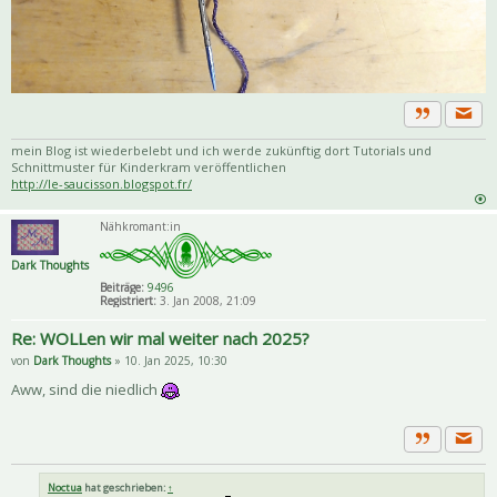
Priva
Zitat
mein Blog ist wiederbelebt und ich werde zukünftig dort Tutorials und
Schnittmuster für Kinderkram veröffentlichen
http://le-saucisson.blogspot.fr/
Nähkromant:in
Dark Thoughts
Beiträge:
9496
Registriert:
3. Jan 2008, 21:09
Re: WOLLen wir mal weiter nach 2025?
von
Dark Thoughts
» 10. Jan 2025, 10:30
Aww, sind die niedlich
Priva
Zitat
Noctua
hat geschrieben:
↑