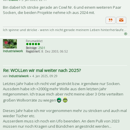
Bin dabei! Ich stricke gerade an Cowl Nr. 6 und einem weiteren Paar
Socken, die beiden Projekte nehme ich aus 2024 mit.
Priva
Zitat
Ich spinne und stricke - wenn ich nicht gerade meinem Leben hinterherlaufe...
Forumaddict
Beiträge:
2501
Industrialwork
Registriert:
8. Dez 2003, 06:52
Re: WOLLen wir mal weiter nach 2025?
von
Industrialwork
» 4. Jan 2025, 09:29
Letztes Jahr habe ich nicht viel gestrickt bzw. irgendwie nur Socken.
Aussdem habe ich +2000g mehr Wolle aus dem letzten Jahr
mitgenommen. Ich traue mich aber nicht meine über 3 Orte verteilten
großen Wollvorräte zu wiegen
Dieses Jahr habe ich mir vorgenommen mehr zu stricken und auch mal
wieder Tücher etc.
Ausserdem muss ich noch ein Ufo beenden. An dem Pulli von 2023
müssen nur noch Kragen und Bündchen angestrickt werden...