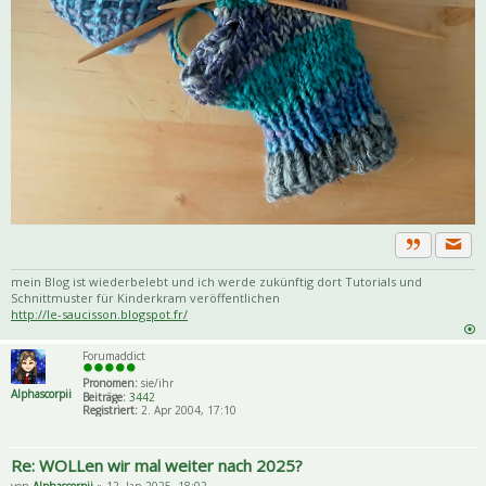
Priva
Zitat
mein Blog ist wiederbelebt und ich werde zukünftig dort Tutorials und
Schnittmuster für Kinderkram veröffentlichen
http://le-saucisson.blogspot.fr/
Forumaddict
Pronomen:
sie/ihr
Alphascorpii
Beiträge:
3442
Registriert:
2. Apr 2004, 17:10
Re: WOLLen wir mal weiter nach 2025?