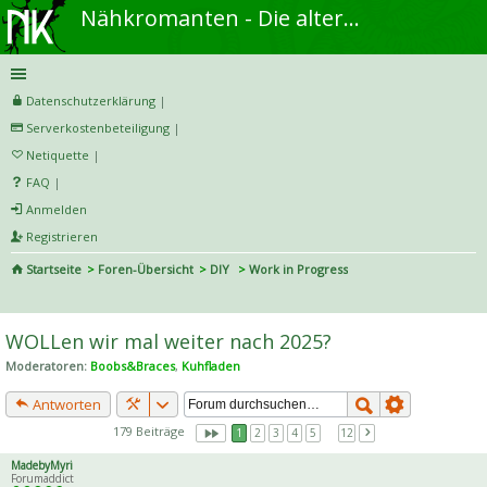
Nähkromanten - Die alternative Näh- und DIY-Community
Datenschutzerklärung
|
Serverkostenbeteiligung
|
Netiquette
|
FAQ
|
Anmelden
Registrieren
Startseite
Foren-Übersicht
DIY
Work in Progress
S
uc
WOLLen wir mal weiter nach 2025?
he
Moderatoren:
Boobs&Braces
,
Kuhfladen
Antworten
179 Beiträge
1
2
3
4
5
…
12
MadebyMyri
Forumaddict