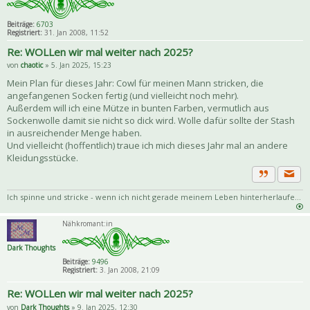
Beiträge:
6703
Registriert:
31. Jan 2008, 11:52
Re: WOLLen wir mal weiter nach 2025?
von
chaotic
» 5. Jan 2025, 15:23
Mein Plan für dieses Jahr: Cowl für meinen Mann stricken, die
angefangenen Socken fertig (und vielleicht noch mehr).
Außerdem will ich eine Mütze in bunten Farben, vermutlich aus
Sockenwolle damit sie nicht so dick wird. Wolle dafür sollte der Stash
in ausreichender Menge haben.
Und vielleicht (hoffentlich) traue ich mich dieses Jahr mal an andere
Kleidungsstücke.
Priva
Zitat
Ich spinne und stricke - wenn ich nicht gerade meinem Leben hinterherlaufe...
Nähkromant:in
Dark Thoughts
Beiträge:
9496
Registriert:
3. Jan 2008, 21:09
Re: WOLLen wir mal weiter nach 2025?
von
Dark Thoughts
» 9. Jan 2025, 12:30