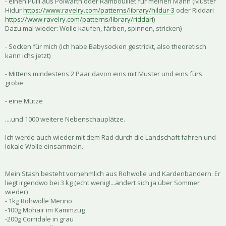
- einen Pulli aus Polwarth oder Rambouillet für meinen Mann (Muster
Hidur
https://www.ravelry.com/patterns/library/hildur-3
oder Riddari
https://www.ravelry.com/patterns/library/riddari
)
Dazu mal wieder: Wolle kaufen, färben, spinnen, stricken)
- Socken für mich (ich habe Babysocken gestrickt, also theoretisch
kann ichs jetzt)
- Mittens mindestens 2 Paar davon eins mit Muster und eins fürs
grobe
- eine Mütze
....und 1000 weitere Nebenschauplätze.
Ich werde auch wieder mit dem Rad durch die Landschaft fahren und
lokale Wolle einsammeln.
Mein Stash besteht vornehmlich aus Rohwolle und Kardenbändern. Er
liegt irgendwo bei 3 kg (echt wenig!...ändert sich ja über Sommer
wieder)
- 1kg Rohwolle Merino
-100g Mohair im Kammzug
-200g Corridale in grau