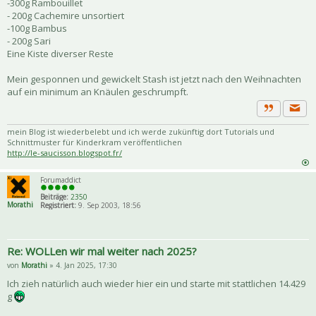
-300g Rambouillet
- 200g Cachemire unsortiert
-100g Bambus
- 200g Sari
Eine Kiste diverser Reste
Mein gesponnen und gewickelt Stash ist jetzt nach den Weihnachten
auf ein minimum an Knäulen geschrumpft.
Priva
Zitat
mein Blog ist wiederbelebt und ich werde zukünftig dort Tutorials und
Schnittmuster für Kinderkram veröffentlichen
http://le-saucisson.blogspot.fr/
Forumaddict
Beiträge:
2350
Morathi
Registriert:
9. Sep 2003, 18:56
Re: WOLLen wir mal weiter nach 2025?
von
Morathi
» 4. Jan 2025, 17:30
Ich zieh natürlich auch wieder hier ein und starte mit stattlichen 14.429
g