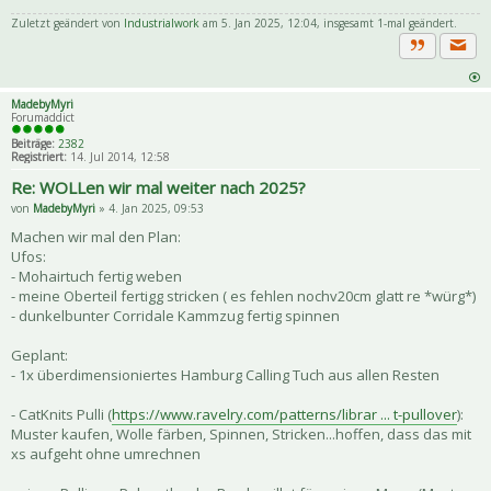
Zuletzt geändert von
Industrialwork
am 5. Jan 2025, 12:04, insgesamt 1-mal geändert.
Priva
Zitat
MadebyMyri
Forumaddict
Beiträge:
2382
Registriert:
14. Jul 2014, 12:58
Re: WOLLen wir mal weiter nach 2025?
von
MadebyMyri
» 4. Jan 2025, 09:53
Machen wir mal den Plan:
Ufos:
- Mohairtuch fertig weben
- meine Oberteil fertigg stricken ( es fehlen nochv20cm glatt re *würg*)
- dunkelbunter Corridale Kammzug fertig spinnen
Geplant:
- 1x überdimensioniertes Hamburg Calling Tuch aus allen Resten
- CatKnits Pulli (
https://www.ravelry.com/patterns/librar ... t-pullover
):
Muster kaufen, Wolle färben, Spinnen, Stricken...hoffen, dass das mit
xs aufgeht ohne umrechnen