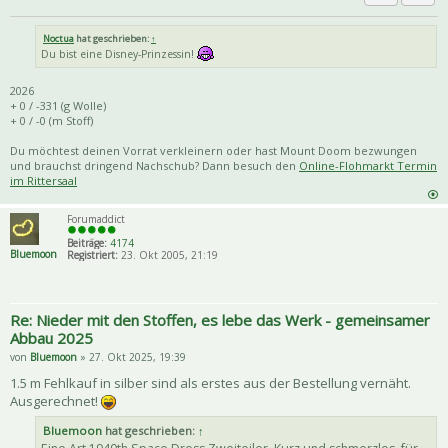
Priva
Zitat
Noctua
hat geschrieben:
↑
Du bist eine Disney-Prinzessin!
2026
+ 0 / -331 (g Wolle)
+ 0 / -0 (m Stoff)
Du möchtest deinen Vorrat verkleinern oder hast Mount Doom bezwungen
und brauchst dringend Nachschub? Dann besuch den
Online-Flohmarkt Termin
im Rittersaal
Forumaddict
Beiträge:
4174
Bluemoon
Registriert:
23. Okt 2005, 21:19
Re: Nieder mit den Stoffen, es lebe das Werk - gemeinsamer
Abbau 2025
von
Bluemoon
» 27. Okt 2025, 19:39
1.5 m Fehlkauf in silber sind als erstes aus der Bestellung vernäht.
Ausgerechnet!
Bluemoon
hat geschrieben:
↑