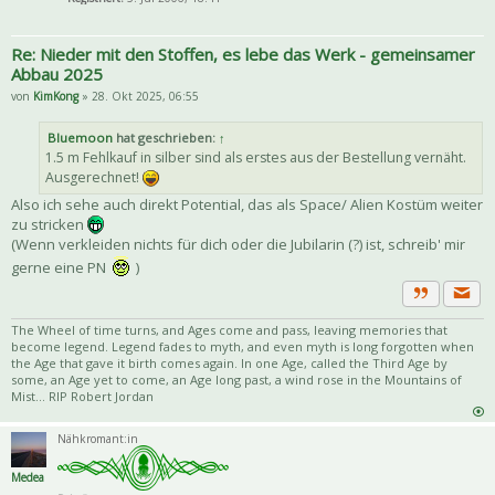
Re: Nieder mit den Stoffen, es lebe das Werk - gemeinsamer
Abbau 2025
von
KimKong
» 28. Okt 2025, 06:55
Bluemoon
hat geschrieben:
↑
1.5 m Fehlkauf in silber sind als erstes aus der Bestellung vernäht.
Ausgerechnet!
Also ich sehe auch direkt Potential, das als Space/ Alien Kostüm weiter
zu stricken
(Wenn verkleiden nichts für dich oder die Jubilarin (?) ist, schreib' mir
gerne eine PN
)
Priva
Zitat
The Wheel of time turns, and Ages come and pass, leaving memories that
become legend. Legend fades to myth, and even myth is long forgotten when
the Age that gave it birth comes again. In one Age, called the Third Age by
some, an Age yet to come, an Age long past, a wind rose in the Mountains of
Mist... RIP Robert Jordan
Nähkromant:in
Medea