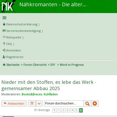
Nähkromanten - Die alternative Näh- und DIY-Community
Datenschutzerklärung
|
Serverkostenbeteiligung
|
Netiquette
|
FAQ
|
Anmelden
Registrieren
Startseite
Foren-Übersicht
DIY
Work in Progress
S
uc
Nieder mit den Stoffen, es lebe das Werk -
he
gemeinsamer Abbau 2025
Moderatoren:
Boobs&Braces
,
Kuhfladen
Antworten
81 Beiträge
1
2
3
4
5
6