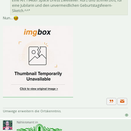
Eine Art 1940th Space Dress Zweiteiler. Kurz und schmerzlos, für
eine Jubilarin und den unvermeidlichen Geburtstagsfeiern-
Sketch.^^°
Nun...
Priva
Zitat
Umwege erweitern die Ortskenntnis.
Nähkromant:in