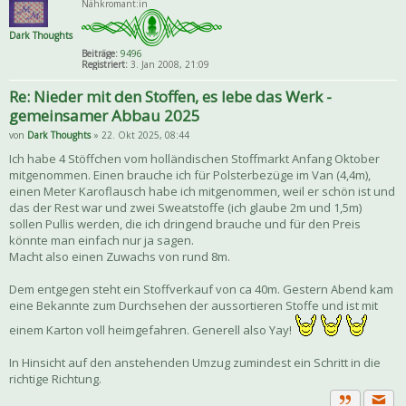
Nähkromant:in
Dark Thoughts
Beiträge:
9496
Registriert:
3. Jan 2008, 21:09
Re: Nieder mit den Stoffen, es lebe das Werk -
gemeinsamer Abbau 2025
von
Dark Thoughts
» 22. Okt 2025, 08:44
Ich habe 4 Stöffchen vom holländischen Stoffmarkt Anfang Oktober
mitgenommen. Einen brauche ich für Polsterbezüge im Van (4,4m),
einen Meter Karoflausch habe ich mitgenommen, weil er schön ist und
das der Rest war und zwei Sweatstoffe (ich glaube 2m und 1,5m)
sollen Pullis werden, die ich dringend brauche und für den Preis
könnte man einfach nur ja sagen.
Macht also einen Zuwachs von rund 8m.
Dem entgegen steht ein Stoffverkauf von ca 40m. Gestern Abend kam
eine Bekannte zum Durchsehen der aussortieren Stoffe und ist mit
einem Karton voll heimgefahren. Generell also Yay!
In Hinsicht auf den anstehenden Umzug zumindest ein Schritt in die
richtige Richtung.