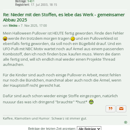
Beiträge:
9401
Registriert:
17. Jul 2003, 18:15
Re: Nieder mit den Stoffen, es lebe das Werk - gemeinsamer
Abbau 2025
von
Medea
» 7. Nov 2025, 17:00
Mein Halloween Pullover ist HEUTE fertig geworden. Finde den Fehler
werde ihn trotzdem morgen tragen
und ein Pulloverkleid ist
ebenfalls fertig geworden, da soll noch ein Bügelbild drauf. Und ein
UFO-Pulli mit NBC Motiv wartet noch auf Ärmel aus einem passenden
Kombistoff, den ich noch finden bzw. kaufen muss. Wenn die dann
alle fertig sind, will ich endlich mal wieder einen Projekte Thread
aufmachen.
Für die Kinder sind auch noch einige Pullover in Arbeit, meist fehlen
nur noch die Bündchen, manchmal aber auch noch die Ärmel, wenn
der Hauptstoff nicht gereicht hat.
Dafür sind auch schon wieder einige Stoffe eingezogen, natürlich
nuuuur das was ich dringend "brauchte" *hust*
Priva
Zitat
Kaffee, Klamotten und Humor: Schwarz ist immer gut.
Beiträge der letzten Zeit anzeigen: