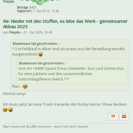
Priscylla
Beiträge:
8437
Registriert:
7. Feb 2012, 13:28
Re: Nieder mit den Stoffen, es lebe das Werk - gemeinsamer
Abbau 2025
von
Priscylla
» 27. Okt 2025, 19:49
Bluemoon
hat geschrieben:
↑
1.5 m Fehlkauf in silber sind als erstes aus der Bestellung vernäht.
Ausgerechnet!
Bluemoon
hat geschrieben:
↑
Eine Art 1940th Space Dress Zweiteiler. Kurz und schmerzlos,
für eine Jubilarin und den unvermeidlichen
Geburtstagsfeiern-Sketch.^^°
Nun...
Höchst sexy!
Ich muss jetzt an eine Trash Variante der Rocky Horror Show denken
Priva
Zitat
Man muss mit ALLEM rechnen - auch mit dem Guten!