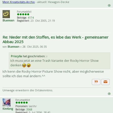
Mein Kreativitäts-Archiv
- aktuell: Hexagon-Decke
Forumaddict
Beiträge:
4174
Bluemoon
Registriert:
23. Okt 2005, 21:19
Re: Nieder mit den Stoffen, es lebe das Werk - gemeinsamer
Abbau 2025
von
Bluemoon
» 28. Okt 2025, 06:35
Priscylla
hat geschrieben:
↑
Ich muss jetzt an eine Trash Variante der Rocky Horror Show
denken
Ich kenn die Rocky Horror Picture Show nicht, aber möglicherweise
sollte ich das mal ändern.^^
Priva
Zitat
Umwege erweitern die Ortskenntnis.
Forumaddict
Pronomen:
sie/ihr
KimKong
Beiträge:
3568
Registriert:
5. Jul 2006, 18:41