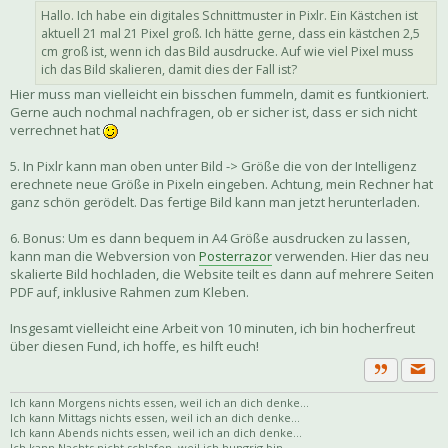
Hallo. Ich habe ein digitales Schnittmuster in Pixlr. Ein Kästchen ist
aktuell 21 mal 21 Pixel groß. Ich hätte gerne, dass ein kästchen 2,5
cm groß ist, wenn ich das Bild ausdrucke. Auf wie viel Pixel muss
ich das Bild skalieren, damit dies der Fall ist?
Hier muss man vielleicht ein bisschen fummeln, damit es funtkioniert.
Gerne auch nochmal nachfragen, ob er sicher ist, dass er sich nicht
verrechnet hat
5. In Pixlr kann man oben unter Bild -> Größe die von der Intelligenz
erechnete neue Größe in Pixeln eingeben. Achtung, mein Rechner hat
ganz schön gerödelt. Das fertige Bild kann man jetzt herunterladen.
6. Bonus: Um es dann bequem in A4 Größe ausdrucken zu lassen,
kann man die Webversion von
Posterrazor
verwenden. Hier das neu
skalierte Bild hochladen, die Website teilt es dann auf mehrere Seiten
PDF auf, inklusive Rahmen zum Kleben.
Insgesamt vielleicht eine Arbeit von 10 minuten, ich bin hocherfreut
über diesen Fund, ich hoffe, es hilft euch!
Priva
Zitat
Ich kann Morgens nichts essen, weil ich an dich denke...
Ich kann Mittags nichts essen, weil ich an dich denke...
Ich kann Abends nichts essen, weil ich an dich denke...
Ich kann Nachts nicht schlafen, weil ich hungrig bin