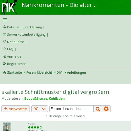
Nähkromanten - Die alternative Näh- und DIY-Community
Datenschutzerklärung
|
Serverkostenbeteiligung
|
Netiquette
|
FAQ
|
Anmelden
Registrieren
Startseite
Foren-Übersicht
DIY
Anleitungen
S
uc
skalierte Schnittmuster digital vergrößern
he
Moderatoren:
Boobs&Braces
,
Kuhfladen
Antworten
5 Beiträge • Seite
1
von
1
****