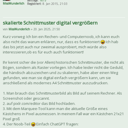
Beiträge:
1675
MissWunderlich
Registriert:
8. Jan 2015, 21:03
skalierte Schnittmuster digital vergrößern
von
MissWunderlich
» 20. Jan 2025, 21:50
Kurz vorweg: Ich bin ein Rechen- und Computernoob, ich kann euch
also nicht das warum erklären, nur, dass es funktioniert
Ich hab
das bis jetzt auch nur zweimal ausprobiert, mich würde also
interessieren,ob es für euch auch funktioniert!
Ihr kennt sicher die (vor Allem) historischen Schnittmuster, die nicht als
Bögen, sondern als Raster vorliegen. Ich habe leider nicht die Geduld,
die händisch abzuzeichen und zu skalieren, habe aber einen Weg
gefunden, wie man sie digital einfach vergrößern kann, um sie
anschließend als modernes A4 Schnittmuster auszudrucken.
1. Man brauch das Schnittmusterbild als Bild auf seinem Rechner. Als
Screenshot oder gescannt.
2. auf pixlr.com/editor das Bild hochladen.
3. Mit dem Marquee-Tool kann man die aktuelle Größe eines
Kästchens in Pixel ausmessen. In meinem Fall war ein Kästchen 21x21
Pixel groß
4. Der Noob-Teil
Einfach ChatGPT fragen: