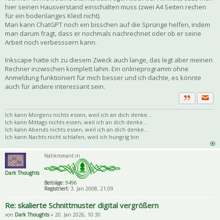
hier seinen Hausverstand einschalten muss (zwei A4 Seiten rechen
für ein bodenlanges Kleid nicht).
Man kann ChatGPT noch ein bisschen auf die Sprünge helfen, indem
man darum fragt, dass er nochmals nachrechnet oder ob er seine
Arbeit noch verbesssern kann.
Inkscape hatte ich zu diesem Zweck auch lange, das legt aber meinen
Rechner inzwischen komplett lahm. Ein onlineprogramm ohne
Anmeldung funktioniert für mich besser und ich dachte, es könnte
auch für andere interessant sein.
Priva
Zitat
Ich kann Morgens nichts essen, weil ich an dich denke...
Ich kann Mittags nichts essen, weil ich an dich denke...
Ich kann Abends nichts essen, weil ich an dich denke...
Ich kann Nachts nicht schlafen, weil ich hungrig bin
Nähkromant:in
Dark Thoughts
Beiträge:
9496
Registriert:
3. Jan 2008, 21:09
Re: skalierte Schnittmuster digital vergrößern
von
Dark Thoughts
» 20. Jan 2026, 10:30