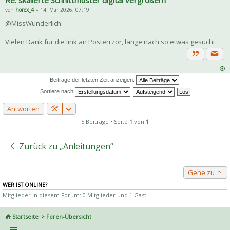
von
horex_4
» 14. Mär 2026, 07:19
@MissWunderlich
Vielen Dank für die link an Posterrzor, lange nach so etwas gesucht.
Priva
Zitat
Beiträge der letzten Zeit anzeigen:
Sortiere nach
Antworten
5 Beiträge • Seite
1
von
1
Zurück zu „Anleitungen“
Gehe zu
WER IST ONLINE?
Mitglieder in diesem Forum: 0 Mitglieder und 1 Gast
Startseite
Foren-Übersicht