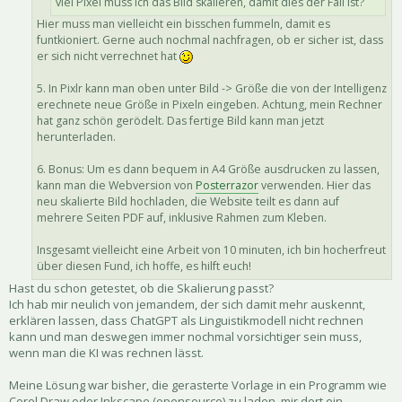
viel Pixel muss ich das Bild skalieren, damit dies der Fall ist?
Hier muss man vielleicht ein bisschen fummeln, damit es
funtkioniert. Gerne auch nochmal nachfragen, ob er sicher ist, dass
er sich nicht verrechnet hat
5. In Pixlr kann man oben unter Bild -> Größe die von der Intelligenz
erechnete neue Größe in Pixeln eingeben. Achtung, mein Rechner
hat ganz schön gerödelt. Das fertige Bild kann man jetzt
herunterladen.
6. Bonus: Um es dann bequem in A4 Größe ausdrucken zu lassen,
kann man die Webversion von
Posterrazor
verwenden. Hier das
neu skalierte Bild hochladen, die Website teilt es dann auf
mehrere Seiten PDF auf, inklusive Rahmen zum Kleben.
Insgesamt vielleicht eine Arbeit von 10 minuten, ich bin hocherfreut
über diesen Fund, ich hoffe, es hilft euch!
Hast du schon getestet, ob die Skalierung passt?
Ich hab mir neulich von jemandem, der sich damit mehr auskennt,
erklären lassen, dass ChatGPT als Linguistikmodell nicht rechnen
kann und man deswegen immer nochmal vorsichtiger sein muss,
wenn man die KI was rechnen lässt.
Meine Lösung war bisher, die gerasterte Vorlage in ein Programm wie
Corel Draw oder Inkscape (opensource) zu laden, mir dort ein