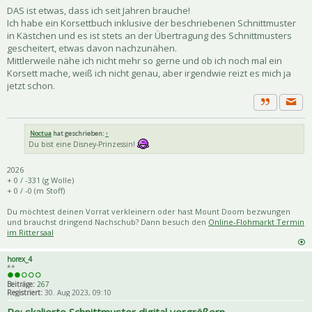
DAS ist etwas, dass ich seit Jahren brauche!
Ich habe ein Korsettbuch inklusive der beschriebenen Schnittmuster
in Kästchen und es ist stets an der Übertragung des Schnittmusters
gescheitert, etwas davon nachzunähen.
Mittlerweile nähe ich nicht mehr so gerne und ob ich noch mal ein
Korsett mache, weiß ich nicht genau, aber irgendwie reizt es mich ja
jetzt schon.
Priva
Zitat
Noctua
hat geschrieben:
↑
Du bist eine Disney-Prinzessin!
2026
+ 0 / -331 (g Wolle)
+ 0 / -0 (m Stoff)
Du möchtest deinen Vorrat verkleinern oder hast Mount Doom bezwungen
und brauchst dringend Nachschub? Dann besuch den
Online-Flohmarkt Termin
im Rittersaal
horex_4
**
Beiträge:
267
Registriert:
30. Aug 2023, 09:10
Re: skalierte Schnittmuster digital vergrößern