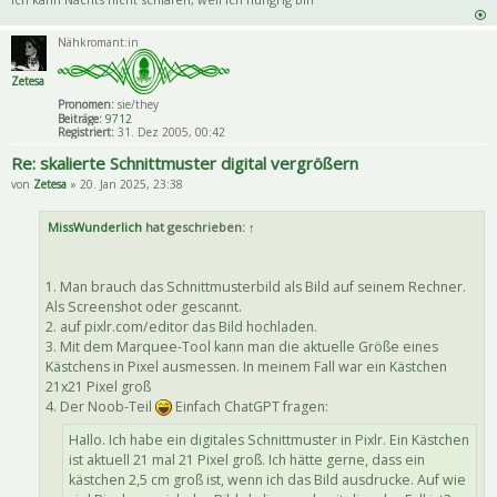
Nähkromant:in
Zetesa
Pronomen:
sie/they
Beiträge:
9712
Registriert:
31. Dez 2005, 00:42
Re: skalierte Schnittmuster digital vergrößern
von
Zetesa
» 20. Jan 2025, 23:38
MissWunderlich
hat geschrieben:
↑
1. Man brauch das Schnittmusterbild als Bild auf seinem Rechner.
Als Screenshot oder gescannt.
2. auf pixlr.com/editor das Bild hochladen.
3. Mit dem Marquee-Tool kann man die aktuelle Größe eines
Kästchens in Pixel ausmessen. In meinem Fall war ein Kästchen
21x21 Pixel groß
4. Der Noob-Teil
Einfach ChatGPT fragen:
Hallo. Ich habe ein digitales Schnittmuster in Pixlr. Ein Kästchen
ist aktuell 21 mal 21 Pixel groß. Ich hätte gerne, dass ein
kästchen 2,5 cm groß ist, wenn ich das Bild ausdrucke. Auf wie