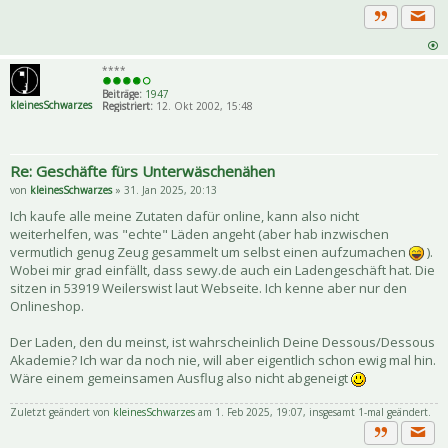
Priva
Zitat
****
Beiträge:
1947
kleinesSchwarzes
Registriert:
12. Okt 2002, 15:48
Re: Geschäfte fürs Unterwäschenähen
von
kleinesSchwarzes
» 31. Jan 2025, 20:13
Ich kaufe alle meine Zutaten dafür online, kann also nicht
weiterhelfen, was "echte" Läden angeht (aber hab inzwischen
vermutlich genug Zeug gesammelt um selbst einen aufzumachen
).
Wobei mir grad einfällt, dass sewy.de auch ein Ladengeschäft hat. Die
sitzen in 53919 Weilerswist laut Webseite. Ich kenne aber nur den
Onlineshop.
Der Laden, den du meinst, ist wahrscheinlich Deine Dessous/Dessous
Akademie? Ich war da noch nie, will aber eigentlich schon ewig mal hin.
Wäre einem gemeinsamen Ausflug also nicht abgeneigt
Zuletzt geändert von
kleinesSchwarzes
am 1. Feb 2025, 19:07, insgesamt 1-mal geändert.