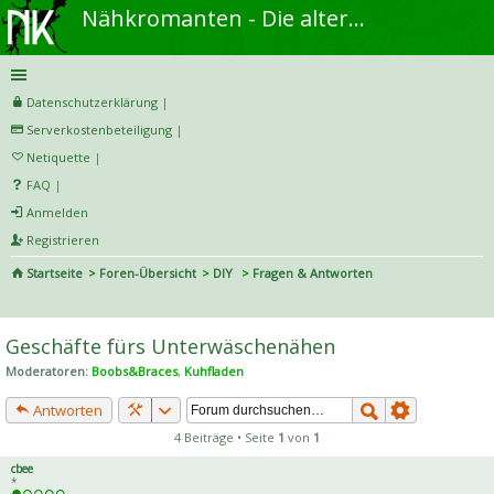
Nähkromanten - Die alternative Näh- und DIY-Community
Datenschutzerklärung
|
Serverkostenbeteiligung
|
Netiquette
|
FAQ
|
Anmelden
Registrieren
Startseite
Foren-Übersicht
DIY
Fragen & Antworten
S
uc
Geschäfte fürs Unterwäschenähen
he
Moderatoren:
Boobs&Braces
,
Kuhfladen
Antworten
4 Beiträge • Seite
1
von
1
cbee
*