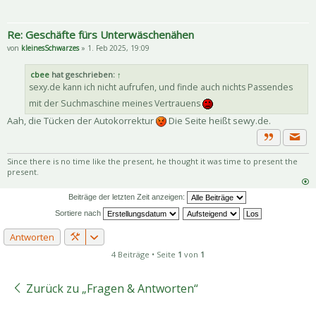
Re: Geschäfte fürs Unterwäschenähen
von
kleinesSchwarzes
» 1. Feb 2025, 19:09
cbee
hat geschrieben:
↑
sexy.de kann ich nicht aufrufen, und finde auch nichts Passendes
mit der Suchmaschine meines Vertrauens
Aah, die Tücken der Autokorrektur
Die Seite heißt sewy.de.
Priva
Zitat
Since there is no time like the present, he thought it was time to present the
present.
Beiträge der letzten Zeit anzeigen:
Sortiere nach
Antworten
4 Beiträge • Seite
1
von
1
Zurück zu „Fragen & Antworten“