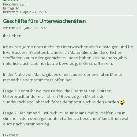
Pronomen:
sie/ihr
Beiträge:
61
Registriert:
1. Apr 2024, 15:04
Geschäfte fürs Unterwäschenähen
von
cbee
» 31. Jan 2025, 18:48
Ihr Lieben,
ich würde gerne noch mehr ins Unterwäschenähen einsteigen und für
BHs, Bustiers, Bralettes brauche ich Materialien, die die örtlichen
Stoffläden kaum oder gar nicht im Laden haben. Onlineshops gibts
natürlich auch, aber ich kaufe bevorzugt in Geschäften ein.
In der Nähe von Mainz gibt es einen Laden, der einmal im Monat
mittwochs spätnachmittags offen hat.
Frage 1: Kennt ihr weitere Läden, die Charmeusen, Spitzen,
Unterbrustbänder etc. führen? Bevorzugt in Mittel- oder
Süddeutschland, aber ich fahre demnächt auch in den Norden
Frage 2: Hat jemand Lust, sich im Raum Mainz mal zu treffen, um in
Ginsheim den oben genannten Laden zu besuchen? Sie öffnen wohl
auch nach Vereinbarung.
LG cbee