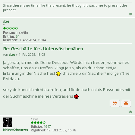
Priva
Zitat
Since there is no time like the present, he thought it was time to present the
present.
cbee
*
Pronomen:
sie/ihr
Beiträge:
61
Registriert:
1. Apr 2024, 15:04
Re: Geschäfte fürs Unterwäschenähen
von
cbee
» 1. Feb 2025, 18:08
Ja genau, ich meinte Deine Dessous. Würde mich freuen, wenn wir es
schaffen, uns da zu treffen, klingt ja so, als ob du schon einige
Erfahrung in der Nische hast
Ich schreib dir (nachher? morgen?) ne
PM dazu.
sexy.de kann ich nicht aufrufen, und finde auch nichts Passendes mit
der Suchmaschine meines Vertrauens
Priva
Zitat
****
Beiträge:
1947
kleinesSchwarzes
Registriert:
12. Okt 2002, 15:48