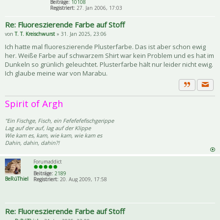
Beiträge:
10108
Registriert:
27. Jan 2006, 17:03
Re: Fluoreszierende Farbe auf Stoff
von
T. T. Kreischwurst
» 31. Jan 2025, 23:06
Ich hatte mal fluoreszierende Plusterfarbe. Das ist aber schon ewig
her. Weiße Farbe auf schwarzem Shirt war kein Problem und es hat im
Dunkeln so grünlich geleuchtet. Plusterfarbe hält nur leider nicht ewig.
Ich glaube meine war von Marabu.
Priva
Zitat
Spirit of Argh
"Ein Fischge, Fisch, ein Fefefefefischgerippe
Lag auf der auf, lag auf der Klippe
Wie kam es, kam, wie kam, wie kam es
Dahin, dahin, dahin?!
Forumaddict
Beiträge:
2189
BeRúThiel
Registriert:
20. Aug 2009, 17:58
Re: Fluoreszierende Farbe auf Stoff