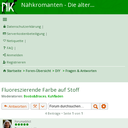
Nähkromanten - Die alternative Näh- und DIY-Community
Datenschutzerklärung
|
Serverkostenbeteiligung
|
Netiquette
|
FAQ
|
Anmelden
Registrieren
Startseite
Foren-Übersicht
DIY
Fragen & Antworten
S
uc
Fluoreszierende Farbe auf Stoff
he
Moderatoren:
Boobs&Braces
,
Kuhfladen
Antworten
4 Beiträge • Seite
1
von
1
Forumaddict