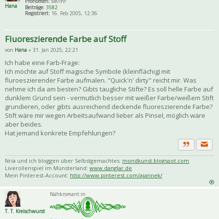
Pronomen:
sie/ihr
Hana
Beiträge:
3582
Registriert:
16. Feb 2005, 12:36
Fluoreszierende Farbe auf Stoff
von
Hana
» 31. Jan 2025, 22:21
Ich habe eine Farb-Frage:
Ich möchte auf Stoff magische Symbole (kleinflächig) mit
fluroeszierender Farbe aufmalen. "Quick'n' dirty" reicht mir. Was
nehme ich da am besten? Gibts taugliche Stifte? Es soll helle Farbe auf
dunklem Grund sein - vermutlich besser mit weißer Farbe/weißem Stift
grundieren, oder gibts ausreichend deckende fluoreszierende Farbe?
Stift wäre mir wegen Arbeitsaufwand lieber als Pinsel, möglich wäre
aber beides.
Hat jemand konkrete Empfehlungen?
Priva
Zitat
Nria und ich bloggen über Selbstgemachtes:
mondkunst.blogspot.com
Liverollenspiel im Münsterland:
www.danglar.de
Mein Pinterest-Account:
http://www.pinterest.com/ajannek/
Nähkromant:in
T. T. Kreischwurst