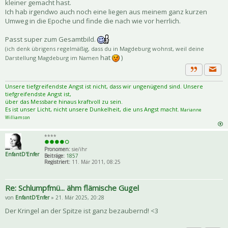
kleiner gemacht hast.
Ich hab irgendwo auch noch eine liegen aus meinem ganz kurzen
Umweg in die Epoche und finde die nach wie vor herrlich.
Passt super zum Gesamtbild.
(ich denk übrigens regelmäßig, dass du in Magdeburg wohnst, weil deine
hat
)
Darstellung Magdeburg im Namen
Priva
Zitat
Unsere tiefgreifendste Angst ist nicht, dass wir ungenügend sind. Unsere
tiefgreifendste Angst ist,
über das Messbare hinaus kraftvoll zu sein.
Es ist unser Licht, nicht unsere Dunkelheit, die uns Angst macht.
Marianne
Williamson
****
Pronomen:
sie/ihr
EnfantD'Enfer
Beiträge:
1857
Registriert:
11. Mär 2011, 08:25
Re: Schlumpfmü... ähm flämische Gugel
von
EnfantD'Enfer
» 21. Mär 2025, 20:28
Der Kringel an der Spitze ist ganz bezaubernd! <3