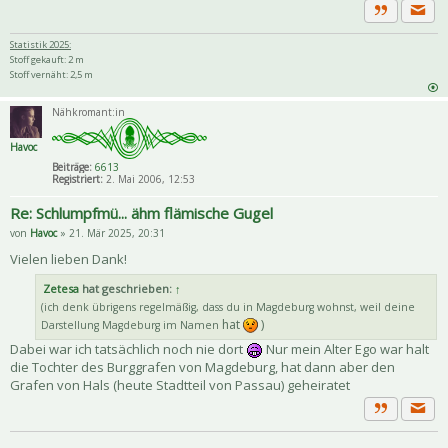
Priva
Zitat
Statistik 2025:
Stoff gekauft: 2 m
Stoff vernäht: 2,5 m
Nähkromant:in
Havoc
Beiträge:
6613
Registriert:
2. Mai 2006, 12:53
Re: Schlumpfmü... ähm flämische Gugel
von
Havoc
» 21. Mär 2025, 20:31
Vielen lieben Dank!
Zetesa
hat geschrieben:
↑
(ich denk übrigens regelmäßig, dass du in Magdeburg wohnst, weil deine
hat
)
Darstellung Magdeburg im Namen
Dabei war ich tatsächlich noch nie dort
Nur mein Alter Ego war halt
die Tochter des Burggrafen von Magdeburg, hat dann aber den
Grafen von Hals (heute Stadtteil von Passau) geheiratet
Priva
Zitat