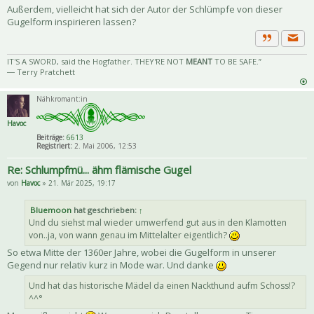
Außerdem, vielleicht hat sich der Autor der Schlümpfe von dieser
Gugelform inspirieren lassen?
Priva
Zitat
IT'S A SWORD, said the Hogfather. THEY'RE NOT
MEANT
TO BE SAFE.”
― Terry Pratchett
Nähkromant:in
Havoc
Beiträge:
6613
Registriert:
2. Mai 2006, 12:53
Re: Schlumpfmü... ähm flämische Gugel
von
Havoc
» 21. Mär 2025, 19:17
Bluemoon
hat geschrieben:
↑
Und du siehst mal wieder umwerfend gut aus in den Klamotten
von..ja, von wann genau im Mittelalter eigentlich?
So etwa Mitte der 1360er Jahre, wobei die Gugelform in unserer
Gegend nur relativ kurz in Mode war. Und danke
Und hat das historische Mädel da einen Nackthund aufm Schoss!?
^^°