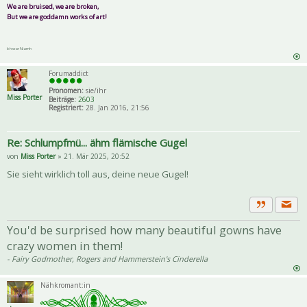
We are bruised, we are broken,
But we are goddamn works of art!
Ich war Niamh
Forumaddict
Pronomen:
sie/ihr
Miss Porter
Beiträge:
2603
Registriert:
28. Jan 2016, 21:56
Re: Schlumpfmü... ähm flämische Gugel
von
Miss Porter
» 21. Mär 2025, 20:52
Sie sieht wirklich toll aus, deine neue Gugel!
Priva
Zitat
You'd be surprised how many beautiful gowns have
crazy women in them!
- Fairy Godmother, Rogers and Hammerstein's Cinderella
Nähkromant:in