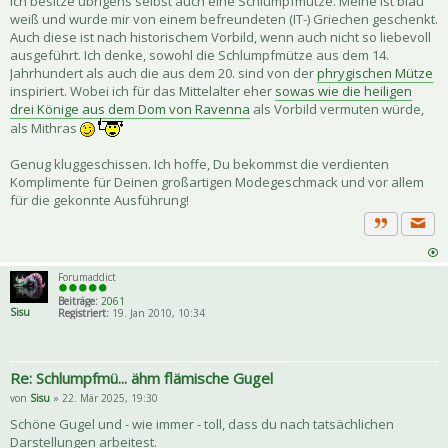
Ich besitze übrigens selbst auch eine Schlumpfmütze. Meine ist blau
weiß und wurde mir von einem befreundeten (IT-) Griechen geschenkt.
Auch diese ist nach historischem Vorbild, wenn auch nicht so liebevoll
ausgeführt. Ich denke, sowohl die Schlumpfmütze aus dem 14.
Jahrhundert als auch die aus dem 20. sind von der
phrygischen Mütze
inspiriert. Wobei ich für das Mittelalter eher
sowas wie die heiligen
drei Könige aus dem Dom von Ravenna
als Vorbild vermuten würde,
als Mithras
Genug kluggeschissen. Ich hoffe, Du bekommst die verdienten
Komplimente für Deinen großartigen Modegeschmack und vor allem
für die gekonnte Ausführung!
Priva
Zitat
Forumaddict
Beiträge:
2061
Sisu
Registriert:
19. Jan 2010, 10:34
Re: Schlumpfmü... ähm flämische Gugel
von
Sisu
» 22. Mär 2025, 19:30
Schöne Gugel und - wie immer - toll, dass du nach tatsächlichen
Darstellungen arbeitest.