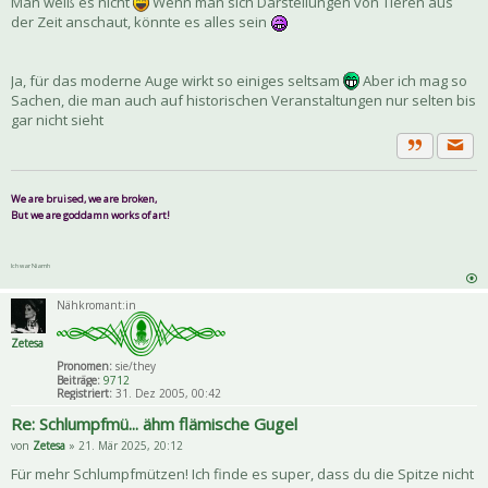
Man weiß es nicht
Wenn man sich Darstellungen von Tieren aus
der Zeit anschaut, könnte es alles sein
Ja, für das moderne Auge wirkt so einiges seltsam
Aber ich mag so
Sachen, die man auch auf historischen Veranstaltungen nur selten bis
gar nicht sieht
Priva
Zitat
We are bruised, we are broken,
But we are goddamn works of art!
Ich war Niamh
Nähkromant:in
Zetesa
Pronomen:
sie/they
Beiträge:
9712
Registriert:
31. Dez 2005, 00:42
Re: Schlumpfmü... ähm flämische Gugel
von
Zetesa
» 21. Mär 2025, 20:12
Für mehr Schlumpfmützen! Ich finde es super, dass du die Spitze nicht