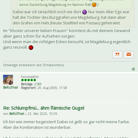
hat
)
deine Darstellung Magdeburg im Namen
Dabei war ich tatsächlich noch nie dort
Nur mein Alter Ego war
halt die Tochter des Burggrafen von Magdeburg, hat dann aber
den Grafen von Hals (heute Stadtteil von Passau) geheiratet
Im "Kloster unserer lieben Frauen" könntest du mit deinem Gewand
aber ganz schön für Aufsehen sorgen.
Und wenn man die richtigen Ecken besucht, ist Magdeburg eigentlich
ganz reizvoll.
Priva
Zitat
Umwege erweitern die Ortskenntnis.
Forumaddict
Beiträge:
2189
BeRúThiel
Registriert:
20. Aug 2009, 17:58
Re: Schlumpfmü... ähm flämische Gugel
von
BeRúThiel
» 22. Mär 2025, 10:59
Ich bin wie immer begeistert! Dabei ist gelb so gar nicht meine Farbe.
Aber die Kombination ist wunderbar.