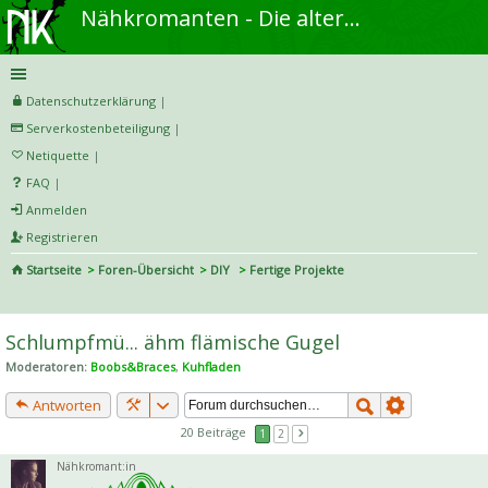
Nähkromanten - Die alternative Näh- und DIY-Community
Datenschutzerklärung
|
Serverkostenbeteiligung
|
Netiquette
|
FAQ
|
Anmelden
Registrieren
Startseite
Foren-Übersicht
DIY
Fertige Projekte
S
uc
Schlumpfmü... ähm flämische Gugel
he
Moderatoren:
Boobs&Braces
,
Kuhfladen
Antworten
20 Beiträge
1
2
Nähkromant:in