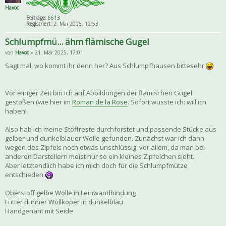
Havoc
Beiträge:
6613
Registriert:
2. Mai 2006, 12:53
Schlumpfmü... ähm flämische Gugel
von
Havoc
» 21. Mär 2025, 17:01
Sagt mal, wo kommt ihr denn her? Aus Schlumpfhausen bittesehr
Vor einiger Zeit bin ich auf Abbildungen der flämischen Gugel
gestoßen (wie hier im
Roman de la Rose
. Sofort wusste ich: will ich
haben!
Also hab ich meine Stoffreste durchforstet und passende Stücke aus
gelber und dunkelblauer Wolle gefunden. Zunächst war ich dann
wegen des Zipfels noch etwas unschlüssig, vor allem, da man bei
anderen Darstellern meist nur so ein kleines Zipfelchen sieht.
Aber letztendlich habe ich mich doch für die Schlumpfmütze
entschieden
Oberstoff gelbe Wolle in Leinwandbindung
Futter dünner Wollköper in dunkelblau
Handgenäht mit Seide