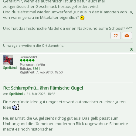
Gefällt mir, wenn es authentisch ist und dafür auch mal
zeitgenössischer Geschmack herausgefordert wird.
Und du siehst mal wieder umwerfend gut aus in den Klamotten von..ja,
von wann genau im Mittelalter eigentlich?
Und hat das historische Mädel da einen Nackthund aufm Schoss!? ^^°
Priva
Zitat
Umwege erweitern die Ortskenntnis.
Forumaddict
Pronomen:
sie/ihr
Spielkind
Beiträge:
3861
Registriert:
7. Feb 2010, 18:50
Re: Schlumpfmü... ähm flämische Gugel
von
Spielkind
» 21. Mär 2025, 18:36
Eine verrückte Idee gut umgesetzt wird automatisch zu einer guten
Idee
Ne, im Ernst, die Gugel sieht richtig gut aus! Das gelb passt zum
Umhang und die für meinen modernen Blick ungewohnte Silhouette
macht es noch historischer.