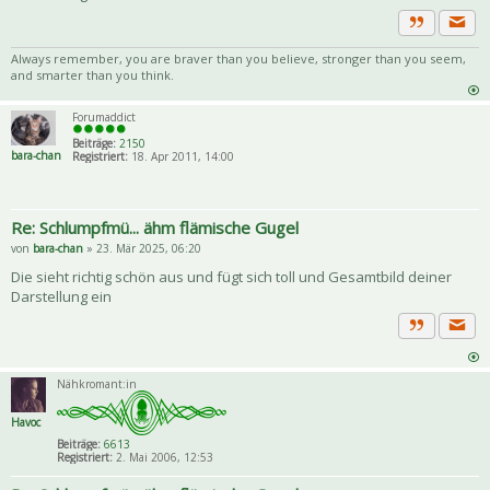
Priva
Zitat
Always remember, you are braver than you believe, stronger than you seem,
and smarter than you think.
Forumaddict
Beiträge:
2150
bara-chan
Registriert:
18. Apr 2011, 14:00
Re: Schlumpfmü... ähm flämische Gugel
von
bara-chan
» 23. Mär 2025, 06:20
Die sieht richtig schön aus und fügt sich toll und Gesamtbild deiner
Darstellung ein
Priva
Zitat
Nähkromant:in
Havoc
Beiträge:
6613
Registriert:
2. Mai 2006, 12:53