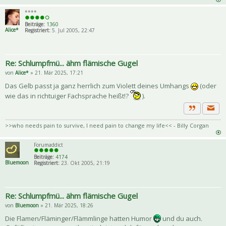
****
Beiträge:
1360
Alice*
Registriert:
5. Jul 2005, 22:47
Re: Schlumpfmü... ähm flämische Gugel
von
Alice*
» 21. Mär 2025, 17:21
Das Gelb passt ja ganz herrlich zum Violett deines Umhangs
(oder
wie das in richtuiger Fachsprache heißt!?
).
Priva
Zitat
>>who needs pain to survive, I need pain to change my life<< - Billy Corgan
Forumaddict
Beiträge:
4174
Bluemoon
Registriert:
23. Okt 2005, 21:19
Re: Schlumpfmü... ähm flämische Gugel
von
Bluemoon
» 21. Mär 2025, 18:26
Die Flamen/Fläminger/Flämmlinge hatten Humor
und du auch.