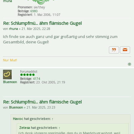
rhuna
Pronomen:
sie/they
Beiträge:
6980
Registriert:
1. Mai 2006, 11:07
Re: Schlumpfmü... ähm flämische Gugel
von
rhuna
» 21. Mär 2025, 22:28
Ich finde sie auch ganz und gar großartig und sehr stimmig zum
Gesamtbild, deine Gugel!
Priva
Zitat
Nur Mut!
Forumaddict
Beiträge:
4174
Bluemoon
Registriert:
23. Okt 2005, 21:19
Re: Schlumpfmü... ähm flämische Gugel
von
Bluemoon
» 21. Mär 2025, 23:23
Havoc
hat geschrieben:
↑
Zetesa
hat geschrieben:
↑
(ich denk übrigens regelmäßig, dass du in Magdeburg wohnst, weil