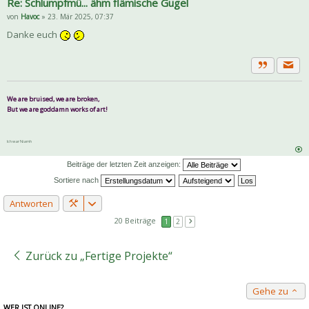
Re: Schlumpfmü... ähm flämische Gugel
von
Havoc
» 23. Mär 2025, 07:37
Danke euch
Priva
Zitat
We are bruised, we are broken,
But we are goddamn works of art!
Ich war Niamh
Beiträge der letzten Zeit anzeigen:
Sortiere nach
Antworten
20 Beiträge
1
2
Zurück zu „Fertige Projekte“
Gehe zu
WER IST ONLINE?