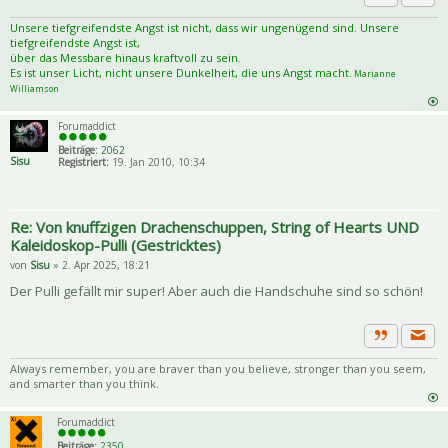
Priva
Zitat
Unsere tiefgreifendste Angst ist nicht, dass wir ungenügend sind. Unsere
tiefgreifendste Angst ist,
über das Messbare hinaus kraftvoll zu sein.
Es ist unser Licht, nicht unsere Dunkelheit, die uns Angst macht.
Marianne
Williamson
Forumaddict
Beiträge:
2062
Sisu
Registriert:
19. Jan 2010, 10:34
Re: Von knuffzigen Drachenschuppen, String of Hearts UND
Kaleidoskop-Pulli (Gestricktes)
von
Sisu
» 2. Apr 2025, 18:21
Der Pulli gefällt mir super! Aber auch die Handschuhe sind so schön!
Priva
Zitat
Always remember, you are braver than you believe, stronger than you seem,
and smarter than you think.
Forumaddict
Beiträge:
2350