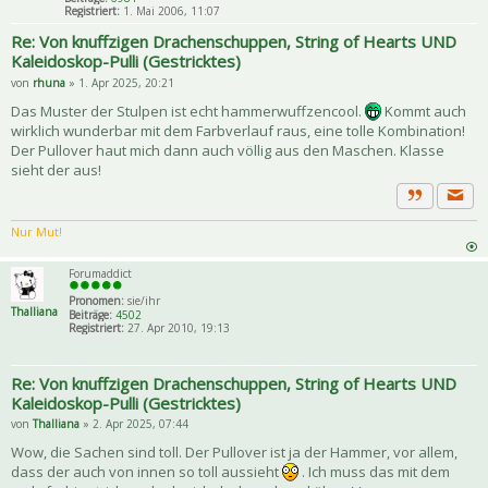
Registriert:
1. Mai 2006, 11:07
Re: Von knuffzigen Drachenschuppen, String of Hearts UND
Kaleidoskop-Pulli (Gestricktes)
von
rhuna
» 1. Apr 2025, 20:21
Das Muster der Stulpen ist echt hammerwuffzencool.
Kommt auch
wirklich wunderbar mit dem Farbverlauf raus, eine tolle Kombination!
Der Pullover haut mich dann auch völlig aus den Maschen. Klasse
sieht der aus!
Priva
Zitat
Nur Mut!
Forumaddict
Pronomen:
sie/ihr
Thalliana
Beiträge:
4502
Registriert:
27. Apr 2010, 19:13
Re: Von knuffzigen Drachenschuppen, String of Hearts UND
Kaleidoskop-Pulli (Gestricktes)
von
Thalliana
» 2. Apr 2025, 07:44
Wow, die Sachen sind toll. Der Pullover ist ja der Hammer, vor allem,
dass der auch von innen so toll aussieht
. Ich muss das mit dem