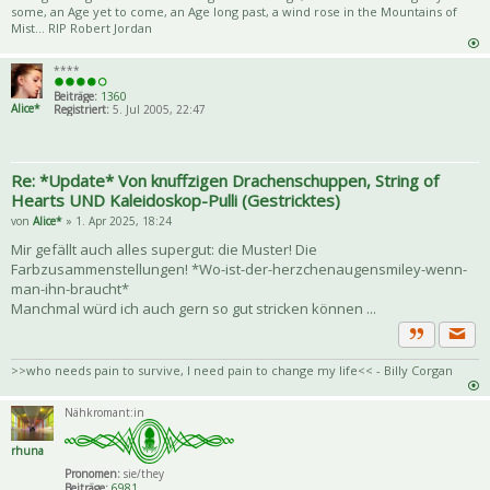
some, an Age yet to come, an Age long past, a wind rose in the Mountains of
Mist... RIP Robert Jordan
****
Beiträge:
1360
Alice*
Registriert:
5. Jul 2005, 22:47
Re: *Update* Von knuffzigen Drachenschuppen, String of
Hearts UND Kaleidoskop-Pulli (Gestricktes)
von
Alice*
» 1. Apr 2025, 18:24
Mir gefällt auch alles supergut: die Muster! Die
Farbzusammenstellungen! *Wo-ist-der-herzchenaugensmiley-wenn-
man-ihn-braucht*
Manchmal würd ich auch gern so gut stricken können ...
Priva
Zitat
>>who needs pain to survive, I need pain to change my life<< - Billy Corgan
Nähkromant:in
rhuna
Pronomen:
sie/they
Beiträge:
6981