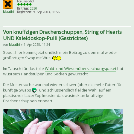
Forumaddict
Beiträge:
2350
Morathi
Registriert:
9. Sep 2003, 18:56
Von knuffzigen Drachenschuppen, String of Hearts
UND Kaleidoskop-Pulli (Gestricktes)
von
Morathi
» 1. Apr 2025, 11:24
Sooo...hier kommt jetzt endlich mein Beitrag zu dem mal wieder
großartigen Swap mit Wusi
Im Tausch für das tolle
Wald- und Wiesenüberraschungspaket
hat
Wusi sich Handstulpen und Socken gewünscht.
Die Mustersuche war mal wieder schwer (aber ok, mehr Futter für
künftige Swaps
) und schlussendlich fiel die Wahl auf ein
plastisches Lace/Zopfmuster das wusiesk an knuffzige
Drachenschuppen erinnert.