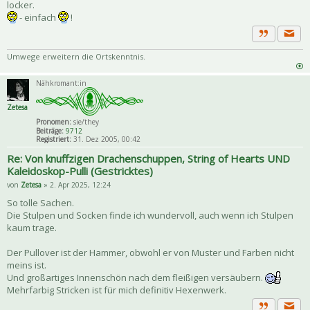
locker.
- einfach
!
Priva
Zitat
Umwege erweitern die Ortskenntnis.
Nähkromant:in
Zetesa
Pronomen:
sie/they
Beiträge:
9712
Registriert:
31. Dez 2005, 00:42
Re: Von knuffzigen Drachenschuppen, String of Hearts UND
Kaleidoskop-Pulli (Gestricktes)
von
Zetesa
» 2. Apr 2025, 12:24
So tolle Sachen.
Die Stulpen und Socken finde ich wundervoll, auch wenn ich Stulpen
kaum trage.
Der Pullover ist der Hammer, obwohl er von Muster und Farben nicht
meins ist.
Und großartiges Innenschön nach dem fleißigen versäubern.
Mehrfarbig Stricken ist für mich definitiv Hexenwerk.