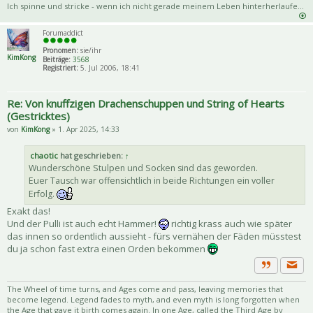
Ich spinne und stricke - wenn ich nicht gerade meinem Leben hinterherlaufe...
Forumaddict
Pronomen:
sie/ihr
KimKong
Beiträge:
3568
Registriert:
5. Jul 2006, 18:41
Re: Von knuffzigen Drachenschuppen und String of Hearts
(Gestricktes)
von
KimKong
» 1. Apr 2025, 14:33
chaotic
hat geschrieben:
↑
Wunderschöne Stulpen und Socken sind das geworden.
Euer Tausch war offensichtlich in beide Richtungen ein voller
Erfolg.
Exakt das!
Und der Pulli ist auch echt Hammer!
richtig krass auch wie später
das innen so ordentlich aussieht - fürs vernähen der Fäden müsstest
du ja schon fast extra einen Orden bekommen
Priva
Zitat
The Wheel of time turns, and Ages come and pass, leaving memories that
become legend. Legend fades to myth, and even myth is long forgotten when
the Age that gave it birth comes again. In one Age, called the Third Age by