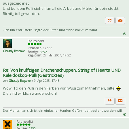
ausgezeichnet.
Und bei dem Pulli sieht man all die Arbeit und Mühe für dein steckt.
Richtig toll geworden.
Priva
Zitat
,,Ich bin entrüstet!", sagte der Ritter und stand nackt im Wind.
Forumaddict
Pronomen:
sie/ihr
Ghastly Bespoke
Beiträge:
3592
Registriert:
27. Mär 2004, 17:52
Re: Von knuffzigen Drachenschuppen, String of Hearts UND
Kaleidoskop-Pulli (Gestricktes)
von
Ghastly Bespoke
» 9. Apr 2025, 17:43
Wow, 1 x den Pulli in den Farben von Wusi zum Mitnehmen, bitte!
Die sind wirklich wunderschön!
Priva
Zitat
Der Mensch an sich ist ein einfacher Haufen Gefühl, der bedient werden will.
Forumaddict
Beiträge:
2350