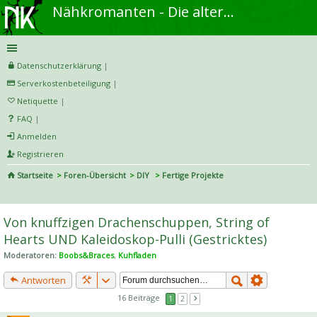
Nähkromanten - Die alternative Näh- und DIY-Community
Datenschutzerklärung
|
Serverkostenbeteiligung
|
Netiquette
|
FAQ
|
Anmelden
Registrieren
Startseite
Foren-Übersicht
DIY
Fertige Projekte
S
uc
Von knuffzigen Drachenschuppen, String of
he
Hearts UND Kaleidoskop-Pulli (Gestricktes)
Moderatoren:
Boobs&Braces
,
Kuhfladen
Antworten
16 Beiträge
1
2