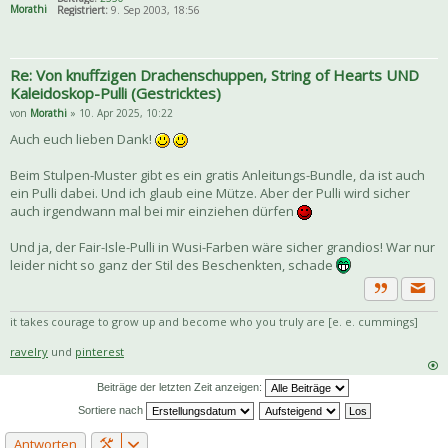
Morathi
Registriert:
9. Sep 2003, 18:56
Re: Von knuffzigen Drachenschuppen, String of Hearts UND
Kaleidoskop-Pulli (Gestricktes)
von
Morathi
» 10. Apr 2025, 10:22
Auch euch lieben Dank!
Beim Stulpen-Muster gibt es ein gratis Anleitungs-Bundle, da ist auch
ein Pulli dabei. Und ich glaub eine Mütze. Aber der Pulli wird sicher
auch irgendwann mal bei mir einziehen dürfen
Und ja, der Fair-Isle-Pulli in Wusi-Farben wäre sicher grandios! War nur
leider nicht so ganz der Stil des Beschenkten, schade
Priva
Zitat
it takes courage to grow up and become who you truly are [e. e. cummings]
ravelry
und
pinterest
Beiträge der letzten Zeit anzeigen:
Sortiere nach
Antworten