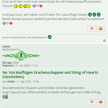
Und auch hier noch mal vielen Dank für den hammerwuffzencoolen
Tausch
🩷
Und Jupzzzzz, wir haben noch Futter für zukünftige Swaps
Beide Muster passen wirklich perfekt mit dem Farbverlauf zusammen
🩷
Priva
Zitat
wusi wuselt weiter als wuselwesen
chaotic
Nähkromant:in
Beiträge:
6704
Registriert:
31. Jan 2008, 11:52
Re: Von knuffzigen Drachenschuppen und String of Hearts
(Gestricktes)
von
chaotic
» 1. Apr 2025, 13:56
Wunderschöne Stulpen und Socken sind das geworden.
Euer Tausch war offensichtlich in beide Richtungen ein voller Erfolg.
Priva
Zitat