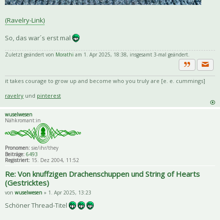
(Ravelry-Link)
So, das war´s erst mal
Zuletzt geändert von
Morathi
am 1. Apr 2025, 18:38, insgesamt 3-mal geändert.
Priva
Zitat
it takes courage to grow up and become who you truly are [e. e. cummings]
ravelry
und
pinterest
wuselwesen
Nähkromant:in
Pronomen:
sie/ihr/they
Beiträge:
6493
Registriert:
15. Dez 2004, 11:52
Re: Von knuffzigen Drachenschuppen und String of Hearts
(Gestricktes)
von
wuselwesen
» 1. Apr 2025, 13:23
Schöner Thread-Titel