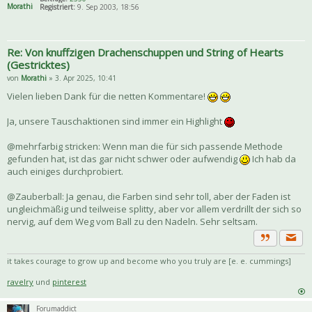
Morathi
Registriert:
9. Sep 2003, 18:56
Re: Von knuffzigen Drachenschuppen und String of Hearts
(Gestricktes)
von
Morathi
» 3. Apr 2025, 10:41
Vielen lieben Dank für die netten Kommentare!
Ja, unsere Tauschaktionen sind immer ein Highlight
@mehrfarbig stricken: Wenn man die für sich passende Methode
gefunden hat, ist das gar nicht schwer oder aufwendig
Ich hab da
auch einiges durchprobiert.
@Zauberball: Ja genau, die Farben sind sehr toll, aber der Faden ist
ungleichmäßig und teilweise splitty, aber vor allem verdrillt der sich so
nervig, auf dem Weg vom Ball zu den Nadeln. Sehr seltsam.
Priva
Zitat
it takes courage to grow up and become who you truly are [e. e. cummings]
ravelry
und
pinterest
Forumaddict