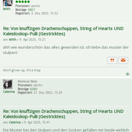
Pronomen:
sie/ihr
lelith
Beiträge:
5867
Registriert:
3. Dez 2002, 15:52
Re: Von knuffzigen Drachenschuppen, String of Hearts UND
Kaleidoskop-Pulli (Gestricktes)
von
lelith
» 9. Apr 2025, 15:21
ahh wie wunderschön das alles geworden ist. ich liebe das muster der
stulpen!
Priva
Zitat
don't grow up, it's a trap
Medieval Babe
Pronomen:
sie/ihr
Beiträge:
6069
Caterina
Registriert:
31. Dez 2002, 13:29
Re: Von knuffzigen Drachenschuppen, String of Hearts UND
Kaleidoskop-Pulli (Gestricktes)
von
Caterina
» 9. Apr 2025, 15:41
Die Muster bei den Stulpen und den Socken gefallen mir beide wirklich