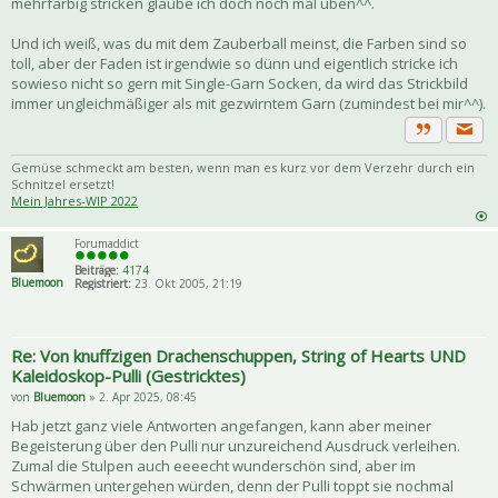
mehrfarbig stricken glaube ich doch noch mal üben^^.
Und ich weiß, was du mit dem Zauberball meinst, die Farben sind so
toll, aber der Faden ist irgendwie so dünn und eigentlich stricke ich
sowieso nicht so gern mit Single-Garn Socken, da wird das Strickbild
immer ungleichmäßiger als mit gezwirntem Garn (zumindest bei mir^^).
Priva
Zitat
Gemüse schmeckt am besten, wenn man es kurz vor dem Verzehr durch ein
Schnitzel ersetzt!
Mein Jahres-WIP 2022
Forumaddict
Beiträge:
4174
Bluemoon
Registriert:
23. Okt 2005, 21:19
Re: Von knuffzigen Drachenschuppen, String of Hearts UND
Kaleidoskop-Pulli (Gestricktes)
von
Bluemoon
» 2. Apr 2025, 08:45
Hab jetzt ganz viele Antworten angefangen, kann aber meiner
Begeisterung über den Pulli nur unzureichend Ausdruck verleihen.
Zumal die Stulpen auch eeeecht wunderschön sind, aber im
Schwärmen untergehen würden, denn der Pulli toppt sie nochmal