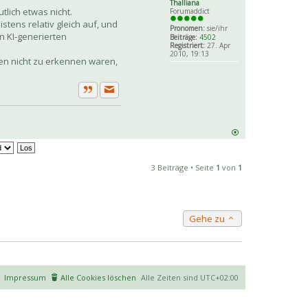
Thalliana
lich etwas nicht.
Forumaddict
tens relativ gleich auf, und
Pronomen:
sie/ihr
on KI-generierten
Beiträge:
4502
Registriert:
27. Apr
2010, 19:13
en nicht zu erkennen waren,
Private Nachricht senden
Zitat
3 Beiträge • Seite
1
von
1
Gehe zu
Impressum
Alle Cookies löschen
Alle Zeiten sind
UTC+02:00