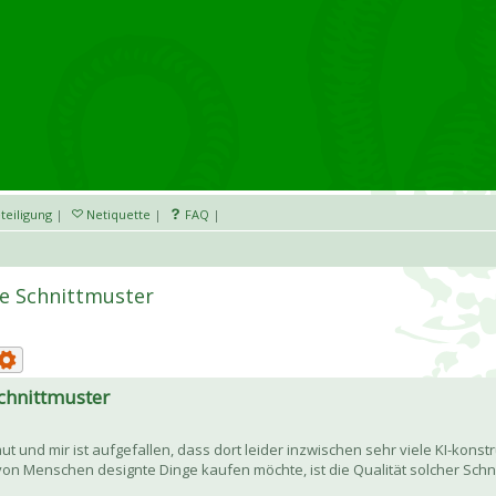
teiligung
|
Netiquette
|
FAQ
|
te Schnittmuster
chnittmuster
 und mir ist aufgefallen, dass dort leider inzwischen sehr viele KI-konst
on Menschen designte Dinge kaufen möchte, ist die Qualität solcher Schni