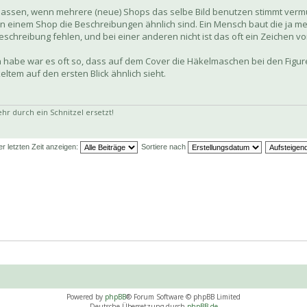
 lassen, wenn mehrere (neue) Shops das selbe Bild benutzen stimmt vermut
in einem Shop die Beschreibungen ähnlich sind. Ein Mensch baut die ja meis
Beschreibung fehlen, und bei einer anderen nicht ist das oft ein Zeichen v
n habe war es oft so, dass auf dem Cover die Häkelmaschen bei den Figur
tem auf den ersten Blick ähnlich sieht.
 durch ein Schnitzel ersetzt!
er letzten Zeit anzeigen:
Sortiere nach
Powered by
phpBB
® Forum Software © phpBB Limited
Deutsche Übersetzung durch
phpBB.de