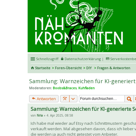
Schnellzugriff
Datenschutzerklärung
|
Serverkostenbe
Startseite
Foren-Übersicht
DIY
Fragen & Antworten
Sammlung: Warnzeichen für KI-generier
Moderatoren:
Boobs&Braces
,
Kuhfladen
Antworten
Sammlung: Warnzeichen für KI-generierte S
von
Nria
» 4. Apr 2025, 08:58
Ich habe mal wieder auf Etsy nach Schnittmustern geschaut
verkauft werden. Mal abgesehen davon, dass ich lieber v
die werden ja auch nicht getestet vom Anbieter.