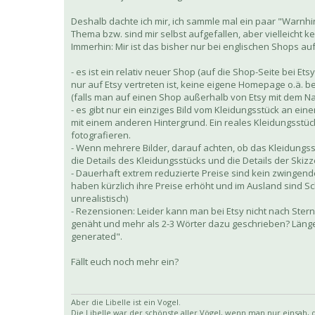
Deshalb dachte ich mir, ich sammle mal ein paar "Warnhi
Thema bzw. sind mir selbst aufgefallen, aber vielleicht k
Immerhin: Mir ist das bisher nur bei englischen Shops a
- es ist ein relativ neuer Shop (auf die Shop-Seite bei
nur auf Etsy vertreten ist, keine eigene Homepage o.ä. be
(falls man auf einen Shop außerhalb von Etsy mit dem Nam
- es gibt nur ein einziges Bild vom Kleidungsstück an ein
mit einem anderen Hintergrund. Ein reales Kleidungsstü
fotografieren.
- Wenn mehrere Bilder, darauf achten, ob das Kleidungsstü
die Details des Kleidungsstücks und die Details der Skizze
- Dauerhaft extrem reduzierte Preise sind kein zwingende
haben kürzlich ihre Preise erhöht und im Ausland sind Sch
unrealistisch)
- Rezensionen: Leider kann man bei Etsy nicht nach Stern
genäht und mehr als 2-3 Wörter dazu geschrieben? Längere
generated".
Fällt euch noch mehr ein?
Aber die Libelle ist ein Vogel.
Die Libelle war der schönste aller Vögel, wenn man nur einsah, da