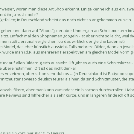
nweise", woran man diese Art Shop erkennt. Einige kenne ich aus ein, zw
ennt ihr ja noch mehr?
ufgefallen; in Deutschland scheint das noch nicht so angekommen zu sein.
 Etsy gehen und dann auf "About"), der aber Unmengen an Schnittmustern i
sitzt. Einfach mal den Shopnamen googeln - ist aber nicht so leicht, weil 
en stößt, erstmal vergleichen, ob das wirklich der gleiche Laden ist)
em Model, das eher künstlich aussieht. Falls mehrere Bilder, dann an jewe
ck würde man i.d.R. aus mehreren Perspektiven am gleichen Model vorm g
ck auf allen Bildern gleich aussieht. Oft gibt es auch eine Schnittskizze 
 übereinstimmen. Oft ist das nicht der Fall.
s Anzeichen, aber schon sehr dubios ... (in Deutschland ist Pattydoo supe
nittmuster sowieso deutlich teurer als hier, da sind Schnittmuster, die stä
anzahl filtern, aber man kann zumindest ein bisschen durchscrollen: Habe
 Reviews sind hilfreicher als sehr kurze, und in längeren finde ich oft s
ss sie ein Vogel war. (Per Olov Enquist)