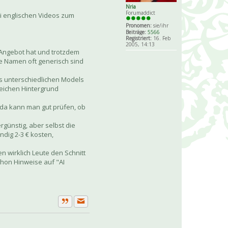
Nria
Forumaddict
ei englischen Videos zum
Pronomen:
sie/ihr
Beiträge:
5566
Registriert:
16. Feb
2005, 14:13
m Angebot hat und trotzdem
die Namen oft generisch sind
ils unterschiedlichen Models
leichen Hintergrund
- da kann man gut prüfen, ob
rgünstig, aber selbst die
ndig 2-3 € kosten,
n wirklich Leute den Schnitt
chon Hinweise auf "AI
Private Nachricht senden
Zitat