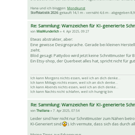
Hana und ich bloggen:
Mondkunst
Stoffstatistik 2026:
gekauft 14,1 m - vernäht 4,6 m - abgegeben 8,9
Re: Sammlung: Warnzeichen für KI-generierte Sch
von
MissWunderlich
» 4. Apr 2025, 09:27
Etwas abstrakter, aber:
Eine gewisse Designsprache. Gerade bei kleinen Herstell
zieht.
Blöd gesagt: Pattydoo wird jetzt keine Schnittmuster für Ba
Ein Etsy-shop, der Querbeet alles hat, spricht nicht für gu
Ich kann Morgens nichts essen, weil ich an dich denke...
Ich kann Mittags nichts essen, weil ich an dich denke...
Ich kann Abends nichts essen, weil ich an dich denke...
Ich kann Nachts nicht schlafen, weil ich hungrig bin
Re: Sammlung: Warnzeichen für KI-generierte Sch
von
Thalliana
» 7. Apr 2025, 07:54
Leider sind hier nicht nur Schnittmuster zum Nähen betr
KI-Generiert sind
). Ich vermute, dass sich das durch a
Meine Tipps zur Erkennung: