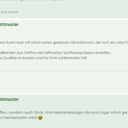
 m (+ 0,6 m)
nittmuster
ern kann man oft schon einen gewissen Stil erkennen, der sich als roter 
llkleider aus Chiffon mit raffinierter Stoffmanipulation erstellen.
te Qualität im besten und für KI im schlimmsten Fall.
nittmuster
offen, sondern auch Strick- Und Häkelanleitungen (da sind sogar schon g
lle Handarbeiten zieht
.