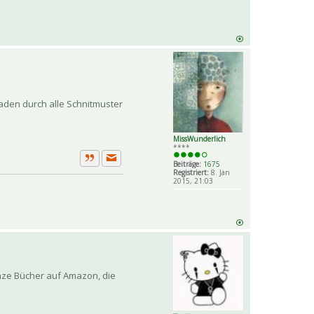
Faden durch alle Schnitmuster
MissWunderlich
****
Beiträge:
1675
Private Nachricht senden
Zitat
Registriert:
8. Jan
2015, 21:03
anze Bücher auf Amazon, die