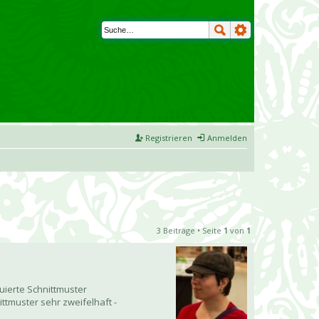
Registrieren
Anmelden
3 Beiträge • Seite
1
von
1
ruierte Schnittmuster
ttmuster sehr zweifelhaft -