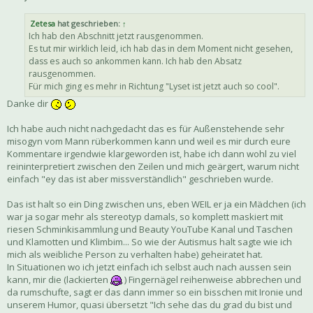
Zetesa
hat geschrieben:
↑
Ich hab den Abschnitt jetzt rausgenommen.
Es tut mir wirklich leid, ich hab das in dem Moment nicht gesehen,
dass es auch so ankommen kann. Ich hab den Absatz
rausgenommen.
Für mich ging es mehr in Richtung "Lyset ist jetzt auch so cool".
Danke dir
Ich habe auch nicht nachgedacht das es für Außenstehende sehr
misogyn vom Mann rüberkommen kann und weil es mir durch eure
Kommentare irgendwie klargeworden ist, habe ich dann wohl zu viel
reininterpretiert zwischen den Zeilen und mich geärgert, warum nicht
einfach "ey das ist aber missverständlich" geschrieben wurde.
Das ist halt so ein Ding zwischen uns, eben WEIL er ja ein Mädchen (ich
war ja sogar mehr als stereotyp damals, so komplett maskiert mit
riesen Schminkisammlung und Beauty YouTube Kanal und Taschen
und Klamotten und Klimbim... So wie der Autismus halt sagte wie ich
mich als weibliche Person zu verhalten habe) geheiratet hat.
In Situationen wo ich jetzt einfach ich selbst auch nach aussen sein
kann, mir die (lackierten
) Fingernägel reihenweise abbrechen und
da rumschufte, sagt er das dann immer so ein bisschen mit Ironie und
unserem Humor, quasi übersetzt "Ich sehe das du grad du bist und