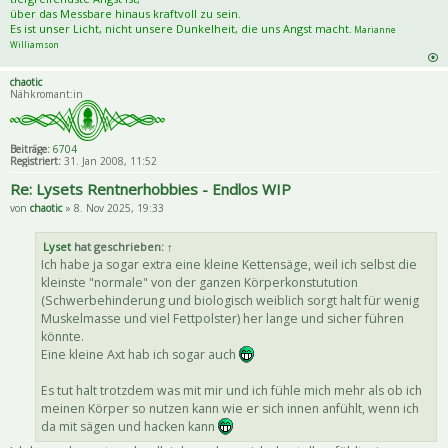
über das Messbare hinaus kraftvoll zu sein.
Es ist unser Licht, nicht unsere Dunkelheit, die uns Angst macht.
Marianne
Williamson
chaotic
Nähkromant:in
Beiträge:
6704
Registriert:
31. Jan 2008, 11:52
Re: Lysets Rentnerhobbies - Endlos WIP
von
chaotic
» 8. Nov 2025, 19:33
Lyset
hat geschrieben:
↑
Ich habe ja sogar extra eine kleine Kettensäge, weil ich selbst die
kleinste "normale" von der ganzen Körperkonstutution
(Schwerbehinderung und biologisch weiblich sorgt halt für wenig
Muskelmasse und viel Fettpolster) her lange und sicher führen
könnte.
Eine kleine Axt hab ich sogar auch
Es tut halt trotzdem was mit mir und ich fühle mich mehr als ob ich
meinen Körper so nutzen kann wie er sich innen anfühlt, wenn ich
da mit sägen und hacken kann