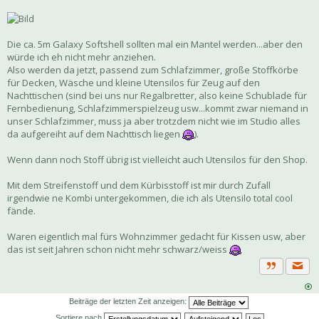
Die ca. 5m Galaxy Softshell sollten mal ein Mantel werden...aber den
würde ich eh nicht mehr anziehen.
Also werden da jetzt, passend zum Schlafzimmer, große Stoffkörbe
für Decken, Wäsche und kleine Utensilos für Zeug auf den
Nachttischen (sind bei uns nur Regalbretter, also keine Schublade für
Fernbedienung, Schlafzimmerspielzeug usw...kommt zwar niemand in
unser Schlafzimmer, muss ja aber trotzdem nicht wie im Studio alles
da aufgereiht auf dem Nachttisch liegen
).
Wenn dann noch Stoff übrig ist vielleicht auch Utensilos für den Shop.
Mit dem Streifenstoff und dem Kürbisstoff ist mir durch Zufall
irgendwie ne Kombi untergekommen, die ich als Utensilo total cool
fände.
Waren eigentlich mal fürs Wohnzimmer gedacht für Kissen usw, aber
das ist seit Jahren schon nicht mehr schwarz/weiss
Priva
Zitat
Beiträge der letzten Zeit anzeigen:
Sortiere nach