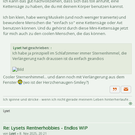
Ich kann das gut nachvollziehen, dass sich das toll anfühlt, eine
Kettensäge zu haben, die du mit deinem Körper benutzen kannst.
Ich bin klein, habe wenig Muskeln (und noch weniger trainierte) und
bewundere Menschen die "einfach so" eine Kettensäge oder Axt
benutzen können. Und du gehörst durch diese Mini-Kettensäge jetzt
für mich auch zu den coolen Menschen, die das können.
Lyset
hat geschrieben:
↑
Ich habe ja prinzipiell im Schlafzimmer immer Sternenhimmel, die
Verlängerung nach draussen ist da einfach geandios
Cooler Sternenhimmel... und dann noch mit Verlängerung aus dem
Fenster
(wo ist der Herzchenaugen-Smiley?)
Priva
Zitat
Ich spinne und stricke - wenn ich nicht gerade meinem Leben hinterherlaufe...
Lyset
Re: Lysets Rentnerhobbies - Endlos WIP
von
Lyset
» 8. Nov 2025, 20:21