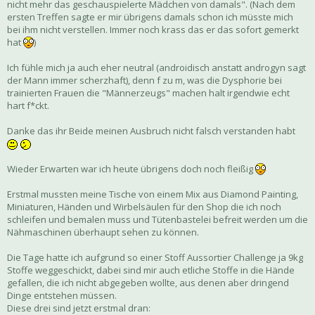
nicht mehr das geschauspielerte Mädchen von damals". (Nach dem
ersten Treffen sagte er mir übrigens damals schon ich müsste mich
bei ihm nicht verstellen. Immer noch krass das er das sofort gemerkt
hat
)
Ich fühle mich ja auch eher neutral (androidisch anstatt androgyn sagt
der Mann immer scherzhaft), denn f zu m, was die Dysphorie bei
trainierten Frauen die "Männerzeugs" machen halt irgendwie echt
hart f*ckt.
Danke das ihr Beide meinen Ausbruch nicht falsch verstanden habt
Wieder Erwarten war ich heute übrigens doch noch fleißig
Erstmal mussten meine Tische von einem Mix aus Diamond Painting,
Miniaturen, Händen und Wirbelsäulen für den Shop die ich noch
schleifen und bemalen muss und Tütenbastelei befreit werden um die
Nähmaschinen überhaupt sehen zu können.
Die Tage hatte ich aufgrund so einer Stoff Aussortier Challenge ja 9kg
Stoffe weggeschickt, dabei sind mir auch etliche Stoffe in die Hände
gefallen, die ich nicht abgegeben wollte, aus denen aber dringend
Dinge entstehen müssen.
Diese drei sind jetzt erstmal dran: