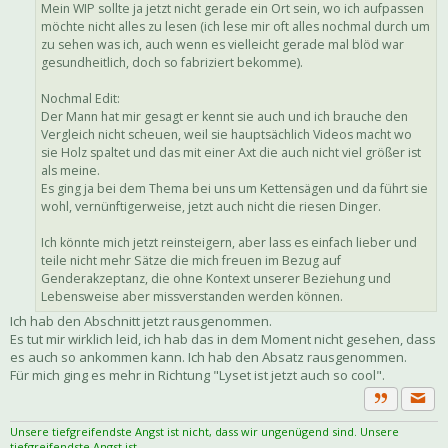
Mein WIP sollte ja jetzt nicht gerade ein Ort sein, wo ich aufpassen
möchte nicht alles zu lesen (ich lese mir oft alles nochmal durch um
zu sehen was ich, auch wenn es vielleicht gerade mal blöd war
gesundheitlich, doch so fabriziert bekomme).
Nochmal Edit:
Der Mann hat mir gesagt er kennt sie auch und ich brauche den
Vergleich nicht scheuen, weil sie hauptsächlich Videos macht wo
sie Holz spaltet und das mit einer Axt die auch nicht viel größer ist
als meine.
Es ging ja bei dem Thema bei uns um Kettensägen und da führt sie
wohl, vernünftigerweise, jetzt auch nicht die riesen Dinger.
Ich könnte mich jetzt reinsteigern, aber lass es einfach lieber und
teile nicht mehr Sätze die mich freuen im Bezug auf
Genderakzeptanz, die ohne Kontext unserer Beziehung und
Lebensweise aber missverstanden werden können.
Ich hab den Abschnitt jetzt rausgenommen.
Es tut mir wirklich leid, ich hab das in dem Moment nicht gesehen, dass
es auch so ankommen kann. Ich hab den Absatz rausgenommen.
Für mich ging es mehr in Richtung "Lyset ist jetzt auch so cool".
Priva
Zitat
Unsere tiefgreifendste Angst ist nicht, dass wir ungenügend sind. Unsere
tiefgreifendste Angst ist,