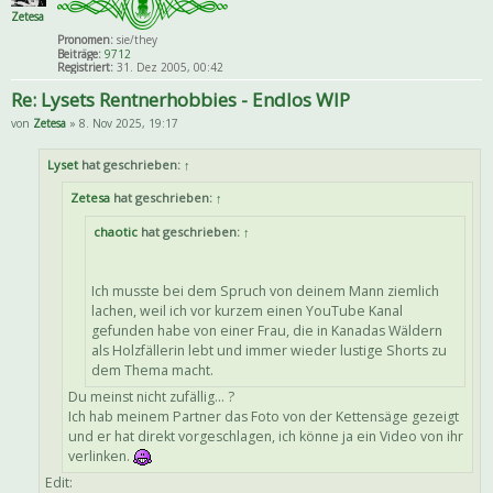
Zetesa
Pronomen:
sie/they
Beiträge:
9712
Registriert:
31. Dez 2005, 00:42
Re: Lysets Rentnerhobbies - Endlos WIP
von
Zetesa
» 8. Nov 2025, 19:17
Lyset
hat geschrieben:
↑
Zetesa
hat geschrieben:
↑
chaotic
hat geschrieben:
↑
Ich musste bei dem Spruch von deinem Mann ziemlich
lachen, weil ich vor kurzem einen YouTube Kanal
gefunden habe von einer Frau, die in Kanadas Wäldern
als Holzfällerin lebt und immer wieder lustige Shorts zu
dem Thema macht.
Du meinst nicht zufällig... ?
Ich hab meinem Partner das Foto von der Kettensäge gezeigt
und er hat direkt vorgeschlagen, ich könne ja ein Video von ihr
verlinken.
Edit: