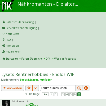
Nähkromanten - Die alternative Näh- und DIY-Community
Datenschutzerklärung
|
Serverkostenbeteiligung
|
Netiquette
|
FAQ
|
Anmelden
Registrieren
Startseite
Foren-Übersicht
DIY
Work in Progress
S
uc
Lysets Rentnerhobbies - Endlos WIP
he
Moderatoren:
Boobs&Braces
,
Kuhfladen
Antworten
93 Beiträge
1
…
3
4
5
6
7
Nähkromant:in