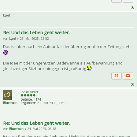
Priva
Zitat
Lyset
Re: Und das Leben geht weiter.
von
Lyset
» 23. Mai 2025, 22:52
Das ist aber auch ein Autounfall der überregional in der Zeitung steht
Die Idee mit der ungenutzen Badewanne als Aufbewahrung and
gleichzeitiger Sitzbank hingegen ist großartig
Priva
Zitat
Forumaddict
Beiträge:
4174
Bluemoon
Registriert:
23. Okt 2005, 21:19
Re: Und das Leben geht weiter.
von
Bluemoon
» 24. Mai 2025, 06:18
Ist euer Bad denn so ein Ambiente- Highlight, dass man da die ganze