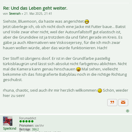
Re: Und das Leben geht weiter.
von
Sevenah
» 21. Mai 2025, 21:41
Siehste, Bluemoon, da haste was angerichtet
Jetzt überlege ich, ob ich nicht doch eine Jacke mit Futter baue... Batist
und Voile zwar eher nicht, weil der Autounfallstoff gut elastisch ist,
aber die Grundidee ist ja trotzdem da und fährt gerade im Kreis. Es
gäbe ja auch Alternativen wie Viskosejersey, für die ich mich zwar
hauen wollen würde, aber das würde funktionieren. Hach!
Der Stoff ist übrigens doof. Er ist in der Grundfarbe pastellig
türkisblaugrün und lässt sich absolut nicht farbgetreu ablichten. Nicht
mal die Kamera kann genau hinschauen
Mal sehen, vielleicht
bekomme ich das fotografierte Babyblau noch in die richtige Richtung
geschubst.
rhuna, chaotic, seid auch ihr mir herzlich willkommen
Schön, wieder
hier zu sein!
Priva
Zitat
Forumaddict
Pronomen:
sie/ihr
Spielkind
Beiträge:
3862