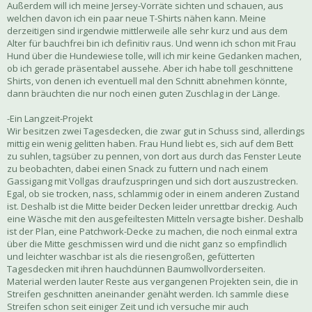
Außerdem will ich meine Jersey-Vorräte sichten und schauen, aus
welchen davon ich ein paar neue T-Shirts nähen kann. Meine
derzeitigen sind irgendwie mittlerweile alle sehr kurz und aus dem
Alter für bauchfrei bin ich definitiv raus. Und wenn ich schon mit Frau
Hund über die Hundewiese tolle, will ich mir keine Gedanken machen,
ob ich gerade präsentabel aussehe. Aber ich habe toll geschnittene
Shirts, von denen ich eventuell mal den Schnitt abnehmen könnte,
dann bräuchten die nur noch einen guten Zuschlag in der Länge.
-Ein Langzeit-Projekt
Wir besitzen zwei Tagesdecken, die zwar gut in Schuss sind, allerdings
mittig ein wenig gelitten haben. Frau Hund liebt es, sich auf dem Bett
zu suhlen, tagsüber zu pennen, von dort aus durch das Fenster Leute
zu beobachten, dabei einen Snack zu futtern und nach einem
Gassigang mit Vollgas draufzuspringen und sich dort auszustrecken.
Egal, ob sie trocken, nass, schlammig oder in einem anderen Zustand
ist. Deshalb ist die Mitte beider Decken leider unrettbar dreckig. Auch
eine Wäsche mit den ausgefeiltesten Mitteln versagte bisher. Deshalb
ist der Plan, eine Patchwork-Decke zu machen, die noch einmal extra
über die Mitte geschmissen wird und die nicht ganz so empfindlich
und leichter waschbar ist als die riesengroßen, gefütterten
Tagesdecken mit ihren hauchdünnen Baumwollvorderseiten.
Material werden lauter Reste aus vergangenen Projekten sein, die in
Streifen geschnitten aneinander genäht werden. Ich sammle diese
Streifen schon seit einiger Zeit und ich versuche mir auch