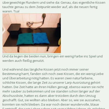
übergewichtige Flundern und siehe da: Genau, das eigentliche Kissen
tauchte genau zu dem Zeitpunkt wieder auf, als die neuen fertig
waren. Tsa!
Und da liegen die beiden nun, bringen ein wenig Farbe ins Spiel und
werden auch fleißig genutzt.
Und während das längliche Kissen jetzt noch immer seiner
Bestimmung harrt, fanden sich noch zwei Kissen, die ein wenig Liebe
und Überarbeitung nötig hatten. Es waren zwei naturfarbene,
schlichte Kissen, die lange Zeit zu unserer Larp-Ausrüstung gehört
hatten. Die Zeit hatte an ihren Hüllen genagt, ebenso waren sie nicht
mehr sauber zu bekommen und sie standen schon länger auf der
Abschussliste, hatten es dann aber trotzdem durch den Umzug
geschafft. Gut, sie wollten also bleiben. Aber so, wie sie aussahen,
konnten sie nicht bleiben. Da war noch dieser wundervolle, blaue
Samtstoff, der sein Leben schon seit ungezählten Jahren als geliebter