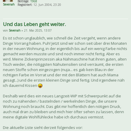
Beiträge:
1968
Sevenah
Registriert:
12. Jun 2004, 23:20
Und das Leben geht weiter.
von
Sevenah
» 21. Mai 2025, 13:07
Es ist schon unglaublich, wie schnell die Zeit vergeht, wenn andere
Dinge Vorrang haben. Puh! Jetzt sind wir schon seit über drei Monaten
in der neuen Wohnung, in der eigentlich bis auf ein wenig Farbe nichts
gemacht werden musste und sind noch immer nicht fertig. Aber es
wird. Meine Zickenprinzessin aka Nähmaschine hat ihren guten, alten
Tisch wieder, die nötiggsten Nähutensilien sind verräumt, die ersten
neuen Stoffe schon eingezogen (nuja... es gab kein Blau in der
richtigen Farbe im Vorrat und der mit den Blättern hat auch Mama
gesagt...) und die ersten kleinen Dinge sind fertig. Und irgendwie näh
ich dauernd Kissen
Deshalb wird dies ein neues Langzeit-WiP mit Schwerpunkt auf die
noch zu nähenden / bastelnden / werkelnden Dinge, die unsere
Wohnung noch braucht. Das gibt mir hoffentlich den nötigen Druck,
auch mal dran zu bleiben und mich hier öfter sehen zu lassen, denn
meine digitale Wohlfühlecke habe ich durchaus vermisst.
Die aktuelle Liste sieht derzeit folgendes vor: