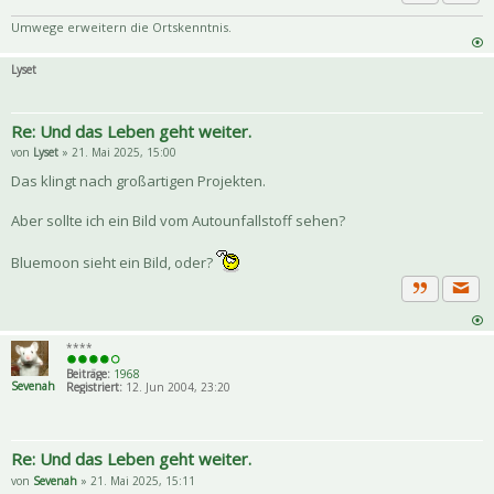
Priva
Zitat
Umwege erweitern die Ortskenntnis.
Lyset
Re: Und das Leben geht weiter.
von
Lyset
» 21. Mai 2025, 15:00
Das klingt nach großartigen Projekten.
Aber sollte ich ein Bild vom Autounfallstoff sehen?
Bluemoon sieht ein Bild, oder?
Priva
Zitat
****
Beiträge:
1968
Sevenah
Registriert:
12. Jun 2004, 23:20
Re: Und das Leben geht weiter.
von
Sevenah
» 21. Mai 2025, 15:11