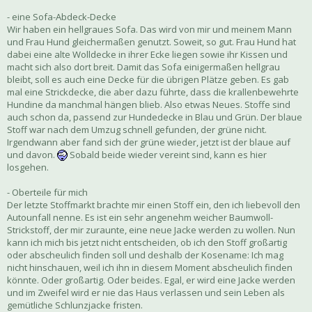
- eine Sofa-Abdeck-Decke
Wir haben ein hellgraues Sofa. Das wird von mir und meinem Mann
und Frau Hund gleichermaßen genutzt. Soweit, so gut. Frau Hund hat
dabei eine alte Wolldecke in ihrer Ecke liegen sowie ihr Kissen und
macht sich also dort breit. Damit das Sofa einigermaßen hellgrau
bleibt, soll es auch eine Decke für die übrigen Plätze geben. Es gab
mal eine Strickdecke, die aber dazu führte, dass die krallenbewehrte
Hundine da manchmal hängen blieb. Also etwas Neues. Stoffe sind
auch schon da, passend zur Hundedecke in Blau und Grün. Der blaue
Stoff war nach dem Umzug schnell gefunden, der grüne nicht.
Irgendwann aber fand sich der grüne wieder, jetzt ist der blaue auf
und davon.
Sobald beide wieder vereint sind, kann es hier
losgehen.
- Oberteile für mich
Der letzte Stoffmarkt brachte mir einen Stoff ein, den ich liebevoll den
Autounfall nenne. Es ist ein sehr angenehm weicher Baumwoll-
Strickstoff, der mir zuraunte, eine neue Jacke werden zu wollen. Nun
kann ich mich bis jetzt nicht entscheiden, ob ich den Stoff großartig
oder abscheulich finden soll und deshalb der Kosename: Ich mag
nicht hinschauen, weil ich ihn in diesem Moment abscheulich finden
könnte. Oder großartig. Oder beides. Egal, er wird eine Jacke werden
und im Zweifel wird er nie das Haus verlassen und sein Leben als
gemütliche Schlunzjacke fristen.