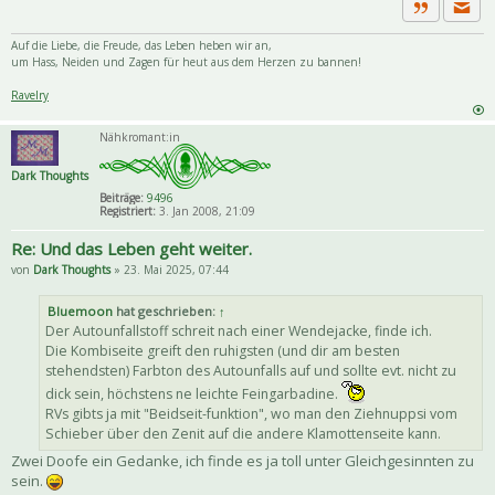
Priva
Zitat
Auf die Liebe, die Freude, das Leben heben wir an,
um Hass, Neiden und Zagen für heut aus dem Herzen zu bannen!
Ravelry
Nähkromant:in
Dark Thoughts
Beiträge:
9496
Registriert:
3. Jan 2008, 21:09
Re: Und das Leben geht weiter.
von
Dark Thoughts
» 23. Mai 2025, 07:44
Bluemoon
hat geschrieben:
↑
Der Autounfallstoff schreit nach einer Wendejacke, finde ich.
Die Kombiseite greift den ruhigsten (und dir am besten
stehendsten) Farbton des Autounfalls auf und sollte evt. nicht zu
dick sein, höchstens ne leichte Feingarbadine.
RVs gibts ja mit "Beidseit-funktion", wo man den Ziehnuppsi vom
Schieber über den Zenit auf die andere Klamottenseite kann.
Zwei Doofe ein Gedanke, ich finde es ja toll unter Gleichgesinnten zu
sein.