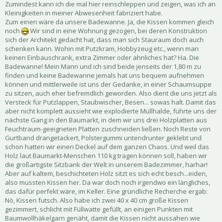
Zumindest kann ich die mal hier reinschleppen und zeigen, was ich an
Kleinigkeiten in meiner Abwesenheit fabriziert habe.
Zum einen wäre da unsere Badewanne. Ja, die Kissen kommen gleich
noch
Wir sind in eine Wohnung gezogen, bei deren Konstruktion
sich der Architekt gedacht hat, dass man sich Stauraum doch auch
schenken kann. Wohin mit Putzkram, Hobbyzeug etc., wenn man
keinen Einbauschrank, extra Zimmer oder ähnliches hat? Ha. Die
Badewanne! Mein Mann und ich sind beide jenseits der 1,80 m zu
finden und keine Badewanne jemals hat uns bequem aufnehmen
können und mittlerweile ist uns der Gedanke, in einer Schaumsuppe
zu sitzen, auch eher befremdlich geworden. Also dient die uns jetzt als
Versteck für Putzlappen, Staubwischer, Besen... sowas halt. Damit das
aber nicht komplett aussieht wie explodierte Müllhalde, führte uns der
nächste Gang in den Baumarkt, in dem wir uns drei Holzplatten aus
Feuchtraum-geeigneten Platten zuschneiden ließen. Noch Reste von
Gurtband drangetackert, Polstergummi untendrunter geklebt und
schon hatten wir einen Deckel auf dem ganzen Chaos. Und weil das
Holz laut Baumarkt-Menschen 110 kg tragen können soll, haben wir
die großartigste Sitzbank der Welt in unserem Badezimmer, harhar!
Aber auf kaltem, beschichteten Holz sitzt es sich echt besch...eiden,
also mussten Kissen her. Da war doch noch irgendwo ein längliches,
das dafür perfekt wäre, im Keller. Eine gründliche Recherche ergab:
Nö, Kissen futsch. Also habe ich zwei 40 x 40 cm große Kissen
gezimmert, schlicht mit Füllwatte gefüllt, an einigen Punkten mit
Baumwollhäkelgarn genäht, damit die Kissen nicht aussahen wie