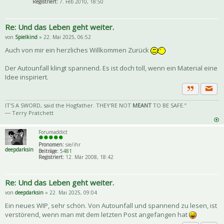
Registriert:
7. Feb 2010, 18:50
Re: Und das Leben geht weiter.
von
Spielkind
» 22. Mai 2025, 06:52
Auch von mir ein herzliches Willkommen Zurück
Der Autounfall klingt spannend. Es ist doch toll, wenn ein Material eine
Idee inspiriert.
Priva
Zitat
IT'S A SWORD, said the Hogfather. THEY'RE NOT
MEANT
TO BE SAFE.”
― Terry Pratchett
Forumaddict
Pronomen:
sie/ihr
deepdarksin
Beiträge:
5481
Registriert:
12. Mär 2008, 18:42
Re: Und das Leben geht weiter.
von
deepdarksin
» 22. Mai 2025, 09:04
Ein neues WIP, sehr schön. Von Autounfall und spannend zu lesen, ist
verstörend, wenn man mit dem letzten Post angefangen hat