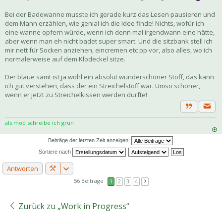
Bei der Badewanne musste ich gerade kurz das Lesen pausieren und
dem Mann erzählen, wie genial ich die Idee finde! Nichts, wofür ich
eine wanne opfern würde, wenn ich denn mal irgendwann eine hätte,
aber wenn man eh nicht badet super smart. Und die sitzbank stell ich
mir nett für Socken anziehen, eincremen etc pp vor, also alles, wo ich
normalerweise auf dem Klodeckel sitze.
Der blaue samt ist ja wohl ein absolut wunderschöner Stoff, das kann
ich gut verstehen, dass der ein Streichelstoff war. Umso schöner,
wenn er jetzt zu Streichelkissen werden durfte!
Priva
Zitat
als mod schreibe ich grün
Beiträge der letzten Zeit anzeigen:
Sortiere nach
Antworten
56 Beiträge
1
2
3
4
Zurück zu „Work in Progress“