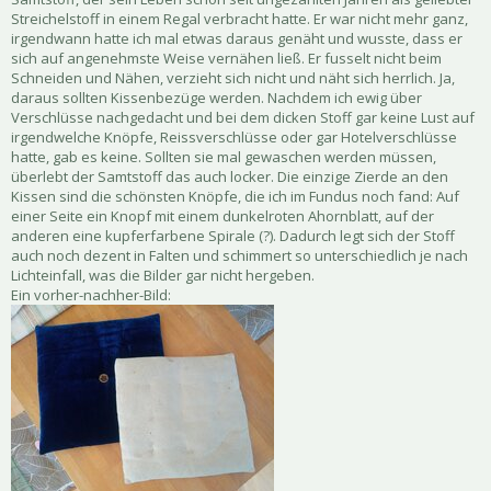
Streichelstoff in einem Regal verbracht hatte. Er war nicht mehr ganz,
irgendwann hatte ich mal etwas daraus genäht und wusste, dass er
sich auf angenehmste Weise vernähen ließ. Er fusselt nicht beim
Schneiden und Nähen, verzieht sich nicht und näht sich herrlich. Ja,
daraus sollten Kissenbezüge werden. Nachdem ich ewig über
Verschlüsse nachgedacht und bei dem dicken Stoff gar keine Lust auf
irgendwelche Knöpfe, Reissverschlüsse oder gar Hotelverschlüsse
hatte, gab es keine. Sollten sie mal gewaschen werden müssen,
überlebt der Samtstoff das auch locker. Die einzige Zierde an den
Kissen sind die schönsten Knöpfe, die ich im Fundus noch fand: Auf
einer Seite ein Knopf mit einem dunkelroten Ahornblatt, auf der
anderen eine kupferfarbene Spirale (?). Dadurch legt sich der Stoff
auch noch dezent in Falten und schimmert so unterschiedlich je nach
Lichteinfall, was die Bilder gar nicht hergeben.
Ein vorher-nachher-Bild: