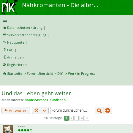
Nähkromanten - Die alternative Näh- und DIY-Community
Datenschutzerklärung
|
Serverkostenbeteiligung
|
Netiquette
|
FAQ
|
Anmelden
Registrieren
Startseite
Foren-Übersicht
DIY
Work in Progress
S
uc
Und das Leben geht weiter.
he
Moderatoren:
Boobs&Braces
,
Kuhfladen
Antworten
56 Beiträge
1
2
3
4
****