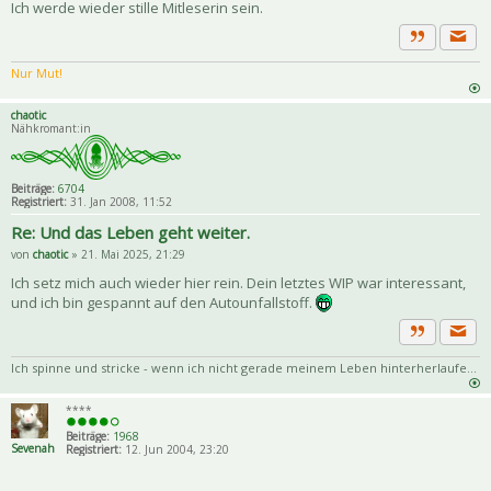
Ich werde wieder stille Mitleserin sein.
Priva
Zitat
Nur Mut!
chaotic
Nähkromant:in
Beiträge:
6704
Registriert:
31. Jan 2008, 11:52
Re: Und das Leben geht weiter.
von
chaotic
» 21. Mai 2025, 21:29
Ich setz mich auch wieder hier rein. Dein letztes WIP war interessant,
und ich bin gespannt auf den Autounfallstoff.
Priva
Zitat
Ich spinne und stricke - wenn ich nicht gerade meinem Leben hinterherlaufe...
****
Beiträge:
1968
Sevenah
Registriert:
12. Jun 2004, 23:20