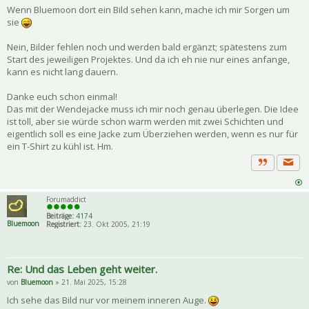
Wenn Bluemoon dort ein Bild sehen kann, mache ich mir Sorgen um
sie
Nein, Bilder fehlen noch und werden bald ergänzt; spätestens zum
Start des jeweiligen Projektes. Und da ich eh nie nur eines anfange,
kann es nicht lang dauern.
Danke euch schon einmal!
Das mit der Wendejacke muss ich mir noch genau überlegen. Die Idee
ist toll, aber sie würde schon warm werden mit zwei Schichten und
eigentlich soll es eine Jacke zum Überziehen werden, wenn es nur für
ein T-Shirt zu kühl ist. Hm.
Priva
Zitat
Forumaddict
Beiträge:
4174
Bluemoon
Registriert:
23. Okt 2005, 21:19
Re: Und das Leben geht weiter.
von
Bluemoon
» 21. Mai 2025, 15:28
Ich sehe das Bild nur vor meinem inneren Auge.