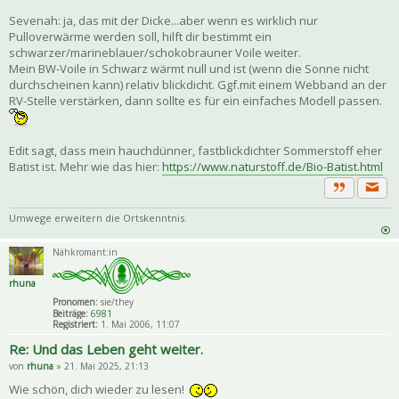
Sevenah: ja, das mit der Dicke...aber wenn es wirklich nur
Pulloverwärme werden soll, hilft dir bestimmt ein
schwarzer/marineblauer/schokobrauner Voile weiter.
Mein BW-Voile in Schwarz wärmt null und ist (wenn die Sonne nicht
durchscheinen kann) relativ blickdicht. Ggf.mit einem Webband an der
RV-Stelle verstärken, dann sollte es für ein einfaches Modell passen.
Edit sagt, dass mein hauchdünner, fastblickdichter Sommerstoff eher
Batist ist. Mehr wie das hier:
https://www.naturstoff.de/Bio-Batist.html
Priva
Zitat
Umwege erweitern die Ortskenntnis.
Nähkromant:in
rhuna
Pronomen:
sie/they
Beiträge:
6981
Registriert:
1. Mai 2006, 11:07
Re: Und das Leben geht weiter.
von
rhuna
» 21. Mai 2025, 21:13
Wie schön, dich wieder zu lesen!