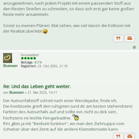
anzugewöhnen, nach jedem Projekt mit einem passenden Stoff aus
den Resten Streifen zu schneiden, so dass sich erst gar keine großen
Reste mehr ansammeln.
Soviel zu meinen Plänen. Mal sehen, wie viel davon die Kollision mit
der Realität überlebt
Priva
Zitat
Forumaddict
Beiträge:
4174
Bluemoon
Registriert:
23. Okt 2005, 21:19
Re: Und das Leben geht weiter.
von
Bluemoon
» 21. Mai 2025, 14:11
Der Autounfallstoff schreit nach einer Wendejacke, finde ich.
Die Kombiseite greift den ruhigsten (und dir am besten stehendsten)
Farbton des Autounfalls auf und sollte evt. nicht zu dick sein,
höchstens ne leichte Feingarbadine.
RVs gibts ja mit "Beidseit-funktion", wo man den Ziehnuppsi vom
Schieber über den Zenit auf die andere Klamottenseite kann.