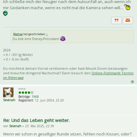
Ich schließe mich der Neugier nach dem Autounfall an, auch wenn ich
mir Gedanken mache, wenn es nicht mal die Kamera sehen will...
Priva
Zitat
Noctua
hat geschrieben:
↑
Du bist eine Disney-Prinzessin!
2026
+ 0 / -331 (g Wolle)
+ 0 / -0 (m Stoff)
Du möchtest deinen Vorrat verkleinern oder hast Mount Doom bezwungen
und brauchst dringend Nachschub? Dann besuch den
Online-Flohmarkt Termin
im Rittersaal
****
Beiträge:
1968
Sevenah
Registriert:
12. Jun 2004, 23:20
Re: Und das Leben geht weiter.
von
Sevenah
» 23. Mai 2025, 22:39
Wenn wir schon in geselliger Runde sitzen, fehlen noch Kissen, oder?