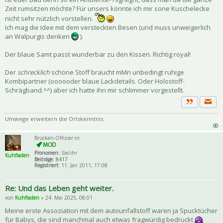
Zeit rumsitzen möchte? Für unsers könnte ich mir sone Kuschelecke
nicht sehr nützlich vorstellen.
Ich mag die Idee mit dem versteckten Besen (und muss unweigerlich
an Walpurgis denken
).
Der blaue Samt passt wunderbar zu den Kissen. Richtig royal!
Der
schrecklich
schöne Stoff braucht mMn unbedingt ruhige
Kombipartner (oooooder blaue Lackdetails. Oder Holostoff-
Schrägband.^^) aber ich hatte ihn mir schlimmer vorgestellt.
Priva
Zitat
Umwege erweitern die Ortskenntnis.
Brücken-Offizier:in
Pronomen:
Sie/ihr
Kuhfladen
Beiträge:
8417
Registriert:
11. Jan 2011, 17:08
Re: Und das Leben geht weiter.
von
Kuhfladen
» 24. Mai 2025, 08:01
Meine erste Assoziation mit dem autounfallstoff waren ja Spucktücher
für Babys, die sind manchmal auch etwas fragwürdig bedruckt