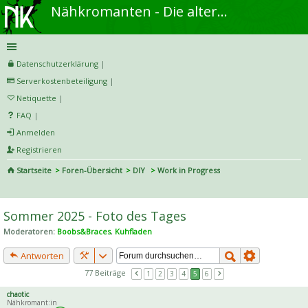
Nähkromanten - Die alternative Näh- und DIY-Community
Datenschutzerklärung
|
Serverkostenbeteiligung
|
Netiquette
|
FAQ
|
Anmelden
Registrieren
Startseite
Foren-Übersicht
DIY
Work in Progress
S
uc
Sommer 2025 - Foto des Tages
he
Moderatoren:
Boobs&Braces
,
Kuhfladen
Antworten
77 Beiträge
1
2
3
4
5
6
chaotic
Nähkromant:in