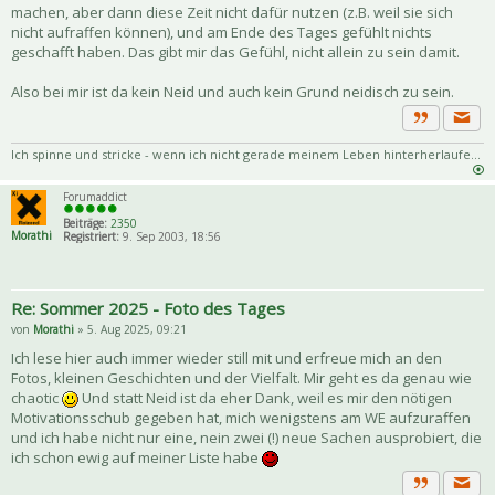
machen, aber dann diese Zeit nicht dafür nutzen (z.B. weil sie sich
nicht aufraffen können), und am Ende des Tages gefühlt nichts
geschafft haben. Das gibt mir das Gefühl, nicht allein zu sein damit.
Also bei mir ist da kein Neid und auch kein Grund neidisch zu sein.
Priva
Zitat
Ich spinne und stricke - wenn ich nicht gerade meinem Leben hinterherlaufe...
Forumaddict
Beiträge:
2350
Morathi
Registriert:
9. Sep 2003, 18:56
Re: Sommer 2025 - Foto des Tages
von
Morathi
» 5. Aug 2025, 09:21
Ich lese hier auch immer wieder still mit und erfreue mich an den
Fotos, kleinen Geschichten und der Vielfalt. Mir geht es da genau wie
chaotic
Und statt Neid ist da eher Dank, weil es mir den nötigen
Motivationsschub gegeben hat, mich wenigstens am WE aufzuraffen
und ich habe nicht nur eine, nein zwei (!) neue Sachen ausprobiert, die
ich schon ewig auf meiner Liste habe