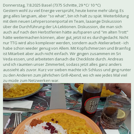
Donnerstag, 7.8.2025 Basel (7375 Schritte, 29 °C/ 10 °C)
Gestern wohl zu viel Energie versprüht, heute keine mehr übrig. Es
ging alles langsam, aber "so what", bin ich halt zu spät. Weiterbildung
mit dem neuen Lehrpersonenportal im Team, laaange Diskussion
über die Durchführung der LA-Lektionen. Diskussion, die man sich
auch auf nach den Herbstferien hätte aufsparen und "im alten Trott"
hätte weitermachen können, aber gut, jetzt ist es durchgedacht. Nicht
nur TTG wird also komplexer werden, sondern auch Atelierarbeit - ich
habe schon wieder genug von Allem. Mit Kopfschmerzen und Brainfog
ist Mitarbeit aber auch nicht einfach. Wir gingen zusammen im Sri
Veda essen, und arbeiteten danach die Checkliste durch. Andreas
und ich räumten unser Zimmerteil, sodass jetzt alles ganz anders
aussieht als zuvor. Kurz vor sieben machte ich Schluss und ging runter
zu den Anderen zum jährlichen Grill-Abend, wo ich wie jedes Mal viel
zu müde zum Netzwerken war.