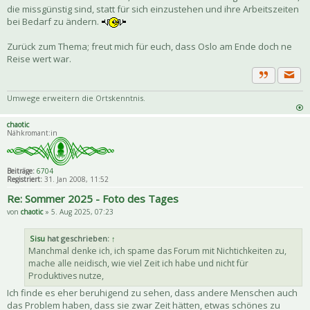
die missgünstig sind, statt für sich einzustehen und ihre Arbeitszeiten
bei Bedarf zu ändern.
Zurück zum Thema; freut mich für euch, dass Oslo am Ende doch ne
Reise wert war.
Priva
Zitat
Umwege erweitern die Ortskenntnis.
chaotic
Nähkromant:in
Beiträge:
6704
Registriert:
31. Jan 2008, 11:52
Re: Sommer 2025 - Foto des Tages
von
chaotic
» 5. Aug 2025, 07:23
Sisu
hat geschrieben:
↑
Manchmal denke ich, ich spame das Forum mit Nichtichkeiten zu,
mache alle neidisch, wie viel Zeit ich habe und nicht für
Produktives nutze,
Ich finde es eher beruhigend zu sehen, dass andere Menschen auch
das Problem haben, dass sie zwar Zeit hätten, etwas schönes zu