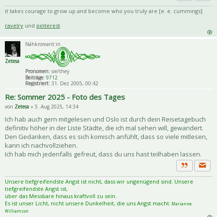
Priva
Zitat
it takes courage to grow up and become who you truly are [e. e. cummings]
ravelry
und
pinterest
Nähkromant:in
Zetesa
Pronomen:
sie/they
Beiträge:
9712
Registriert:
31. Dez 2005, 00:42
Re: Sommer 2025 - Foto des Tages
von
Zetesa
» 5. Aug 2025, 14:34
Ich hab auch gern mitgelesen und Oslo ist durch dein Reisetagebuch
definitiv höher in der Liste Städte, die ich mal sehen will, gewandert.
Den Gedanken, dass es sich komisch anfühlt, dass so viele mitlesen,
kann ich nachvollziehen.
Ich hab mich jedenfalls gefreut, dass du uns hast teilhaben lassen.
Priva
Zitat
Unsere tiefgreifendste Angst ist nicht, dass wir ungenügend sind. Unsere
tiefgreifendste Angst ist,
über das Messbare hinaus kraftvoll zu sein.
Es ist unser Licht, nicht unsere Dunkelheit, die uns Angst macht.
Marianne
Williamson