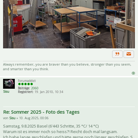
Priva
Zitat
Always remember, you are braver than you believe, stronger than you seem,
and smarter than you think.
Forumaddict
Beiträge:
2060
Sisu
Registriert:
19. Jan 2010, 10:34
Re: Sommer 2025 - Foto des Tages
von
Sisu
» 10. Aug 2025, 00:06
Samstag, 9.8.2025 Basel (6'443 Schritte, 35 °C/ 14 °C)
Warum ist es immer noch so heiss?! Reicht doch mal langsam.
Ich habe lange geschlafen und hätte gerne noch länger geschlafen. S