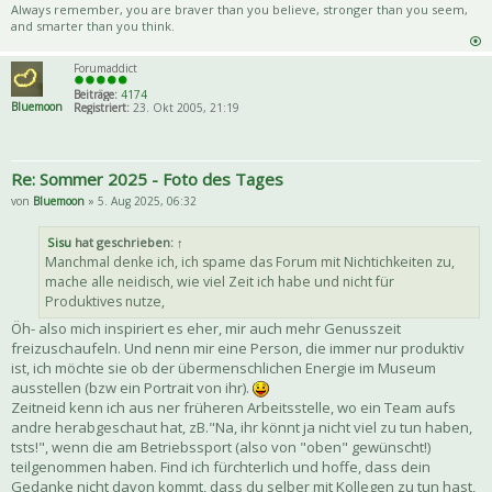
Always remember, you are braver than you believe, stronger than you seem,
and smarter than you think.
Forumaddict
Beiträge:
4174
Bluemoon
Registriert:
23. Okt 2005, 21:19
Re: Sommer 2025 - Foto des Tages
von
Bluemoon
» 5. Aug 2025, 06:32
Sisu
hat geschrieben:
↑
Manchmal denke ich, ich spame das Forum mit Nichtichkeiten zu,
mache alle neidisch, wie viel Zeit ich habe und nicht für
Produktives nutze,
Öh- also mich inspiriert es eher, mir auch mehr Genusszeit
freizuschaufeln. Und nenn mir eine Person, die immer nur produktiv
ist, ich möchte sie ob der übermenschlichen Energie im Museum
ausstellen (bzw ein Portrait von ihr).
Zeitneid kenn ich aus ner früheren Arbeitsstelle, wo ein Team aufs
andre herabgeschaut hat, zB."Na, ihr könnt ja nicht viel zu tun haben,
tsts!", wenn die am Betriebssport (also von "oben" gewünscht!)
teilgenommen haben. Find ich fürchterlich und hoffe, dass dein
Gedanke nicht davon kommt, dass du selber mit Kollegen zu tun hast,