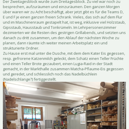
Der Zweitagesblock wurde zum Dreitagesblock. Zu viel war noch zu
besprechen, aufzuräumen und einzuräumen. Den ganzen Morgen
über waren wir zu Acht beschäftigt, aber jetzt gibt es für die Teams D,
E und F je einen ganzen freien Schrank. Vieles, das sich auf dem Flur
und im Maschinenraum gestapelt hat, ist weg, inklusive viel Holzstaub,
Gipsstaub, Hausstaub und Tonkrümeln. Im Lehrpersonenzimmer
dezimierten wir die Resten des gestrigen Grillabends, und setzten uns
danach zu dritt zusammen, um den Ablauf der nächsten Woche zu
planen, dann räumte ich weiter meinen Arbeitsplatz ein und
strukturierte Ordner.
Zu Hause erst mal unter die Dusche, mit dem dem Kater Eis gegessen,
resp. gefrorene Katzenmilch geleckt, dem Schatz einen Teller Früchte
und einen Teller Brote gezaubert, einen Lugia-Raid in der Stadt
gemacht, in der Markthalle zusammen Matcha-Pflaume-Eis gegessen
und geredet, und schliesslich noch das Nadelbüchlein
(Nadelschlange?) fertiggestellt.