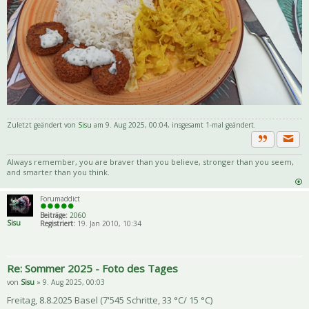
Zuletzt geändert von
Sisu
am 9. Aug 2025, 00:04, insgesamt 1-mal geändert.
Priva
Zitat
Always remember, you are braver than you believe, stronger than you seem,
and smarter than you think.
Forumaddict
Beiträge:
2060
Sisu
Registriert:
19. Jan 2010, 10:34
Re: Sommer 2025 - Foto des Tages
von
Sisu
» 9. Aug 2025, 00:03
Freitag, 8.8.2025 Basel (7'545 Schritte, 33 °C/ 15 °C)