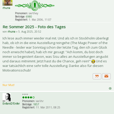
rhuna
Pronomen:
sie/they
Beiträge:
6980
Registriert:
1. Mai 2006, 11:07
Re: Sommer 2025 - Foto des Tages
von
rhuna
» 5. Aug 2025, 20:52
Ich lese auch immer wieder mal mit. Und als ich in Stockholm überlegt
hab, ob ich in die eine Ausstellung reingehe (The Magic Power of the
Needle - leider war Sonntag schon der letzte Tag, den ich zum Glück
noch erwischt habe!), hab ich mir gesagt: "Ach komm, du bist doch
immer so begeistert davon, was Sisu alles an Ausstellungen anguckt
und daraus mitnimmt. Jetzt hast du die Chance, geh rein!"
Und es
war tatsächlich eine sehr tolle Ausstellung. Danke also für diesen
Motivationsschub!
Priva
Zitat
Nur Mut!
****
Pronomen:
sie/ihr
EnfantD'Enfer
Beiträge:
1857
Registriert:
11. Mär 2011, 08:25