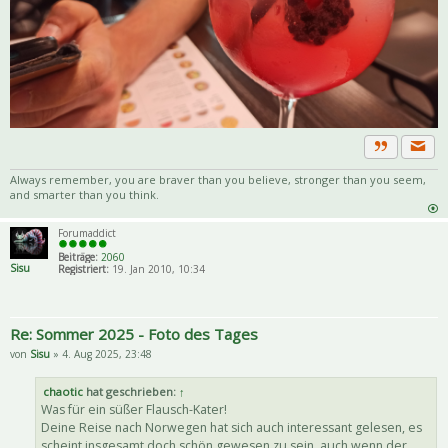
Priva
Zitat
Always remember, you are braver than you believe, stronger than you seem,
and smarter than you think.
Forumaddict
Beiträge:
2060
Sisu
Registriert:
19. Jan 2010, 10:34
Re: Sommer 2025 - Foto des Tages
von
Sisu
» 4. Aug 2025, 23:48
chaotic
hat geschrieben:
↑
Was für ein süßer Flausch-Kater!
Deine Reise nach Norwegen hat sich auch interessant gelesen, es
scheint insgesamt doch schön gewesen zu sein, auch wenn der