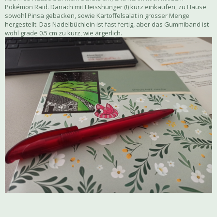
Pokémon Raid. Danach mit Heisshunger (!) kurz einkaufen, zu Hause
sowohl Pinsa gebacken, sowie Kartoffelsalat in grosser Menge
hergestellt. Das Nadelbüchlein ist fast fertig, aber das Gummiband ist
wohl grade 0.5 cm zu kurz, wie ärgerlich.