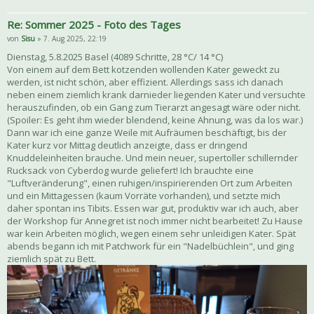
Re: Sommer 2025 - Foto des Tages
von
Sisu
» 7. Aug 2025, 22:19
Dienstag, 5.8.2025 Basel (4089 Schritte, 28 °C/ 14 °C)
Von einem auf dem Bett kotzenden wollenden Kater geweckt zu
werden, ist nicht schön, aber effizient. Allerdings sass ich danach
neben einem ziemlich krank darnieder liegenden Kater und versuchte
herauszufinden, ob ein Gang zum Tierarzt angesagt wäre oder nicht.
(Spoiler: Es geht ihm wieder blendend, keine Ahnung, was da los war.)
Dann war ich eine ganze Weile mit Aufräumen beschäftigt, bis der
Kater kurz vor Mittag deutlich anzeigte, dass er dringend
Knuddeleinheiten brauche. Und mein neuer, supertoller schillernder
Rucksack von Cyberdog wurde geliefert! Ich brauchte eine
"Luftveränderung", einen ruhigen/inspirierenden Ort zum Arbeiten
und ein Mittagessen (kaum Vorräte vorhanden), und setzte mich
daher spontan ins Tibits. Essen war gut, produktiv war ich auch, aber
der Workshop für Annegret ist noch immer nicht bearbeitet! Zu Hause
war kein Arbeiten möglich, wegen einem sehr unleidigen Kater. Spät
abends begann ich mit Patchwork für ein "Nadelbüchlein", und ging
ziemlich spät zu Bett.