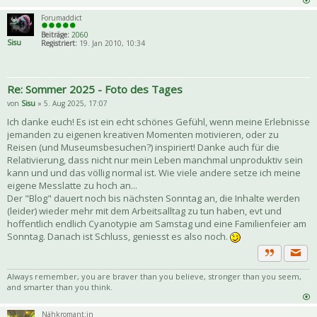
Forumaddict
Beiträge:
2060
Sisu
Registriert:
19. Jan 2010, 10:34
Re: Sommer 2025 - Foto des Tages
von
Sisu
» 5. Aug 2025, 17:07
Ich danke euch! Es ist ein echt schönes Gefühl, wenn meine Erlebnisse
jemanden zu eigenen kreativen Momenten motivieren, oder zu
Reisen (und Museumsbesuchen?) inspiriert! Danke auch für die
Relativierung, dass nicht nur mein Leben manchmal unproduktiv sein
kann und und das völlig normal ist. Wie viele andere setze ich meine
eigene Messlatte zu hoch an...
Der "Blog" dauert noch bis nächsten Sonntag an, die Inhalte werden
(leider) wieder mehr mit dem Arbeitsalltag zu tun haben, evt und
hoffentlich endlich Cyanotypie am Samstag und eine Familienfeier am
Sonntag. Danach ist Schluss, geniesst es also noch.
Priva
Zitat
Always remember, you are braver than you believe, stronger than you seem,
and smarter than you think.
Nähkromant:in