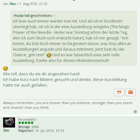
von
Sisu
» 7. Aug 2025, 21:25
rhuna
hat geschrieben:
↑
Ich lese auch immer wieder mal mit. Und als ich in Stockholm
überlegt hab, ob ich in die eine Ausstellung reingehe (The Magic
Power of the Needle - leider war Sonntag schon der letzte Tag,
den ich zum Glück noch erwischt habe!), hab ich mir gesagt: "Ach
komm, du bist doch immer so begeistert davon, was Sisu alles an
Ausstellungen anguckt und daraus mitnimmt. Jetzt hast du die
Chance, geh rein!"
Und es war tatsächlich eine sehr tolle
Ausstellung. Danke also für diesen Motivationsschub!
Wie toll, dass du sie dir angesehen hast!
Ich habe kurz nach Bildern gesucht und denke, diese Ausstellung
hätte mir auch gefallen.
Priva
Zitat
Always remember, you are braver than you believe, stronger than you seem,
and smarter than you think.
Forumaddict
Beiträge:
2060
Sisu
Registriert:
19. Jan 2010, 10:34