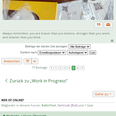
Priva
Zitat
Always remember, you are braver than you believe, stronger than you seem,
and smarter than you think.
Beiträge der letzten Zeit anzeigen:
Sortiere nach
Antworten
77 Beiträge
1
2
3
4
5
6
Zurück zu „Work in Progress“
Gehe zu
WER IST ONLINE?
Mitglieder in diesem Forum:
BeRúThiel
,
Semrush [Bot]
und 1 Gast
Startseite
Foren-Übersicht