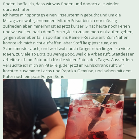
finden, hoffe ich, dass wir was finden und danach alle wieder
durchschlafen.
Ich hatte mir spontagn einen Friseurtermin gebucht und um die
Mittagszeit wahrgenommen. Mit der Frisur bin ich nur mässig
zufrieden aber immerhin ist es jetzt kürzer. S hat heute noch Ferien
und wir wollten nach dem Termin gleich zusammen einkaufen gehen,
gingen aber ebenfalls spontan ins Ramen-Restaurant. Zum Nähen
konnte ich mich nicht aufraffen, aber Stoff liegt jetzt rum, das
Schnittmuster auch, und wird wohl auch länger noch liegen: zu viele
Ideen, zu viele To Do's, zu wenig Bock, weil die Arbeit ruft. Stattdessen
arbeitete ich am Fotobuch für die vielen Fotos des Tages. Ausserdem
versuchte ich mich an Pita-Teig, der jetzt im Kühlschrank ruht, wir
kochten zusammen Lachs und Paprika-Gemüse, und sahen mit dem
Kater noch ein paar Folgen Serie.