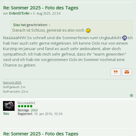
Re: Sommer 2025 - Foto des Tages
von
EnfantD'Enfer
» 5. Aug 2025, 22:54
Sisu
hat geschrieben:
↑
Danach ist Schluss, geniesst es also noch.
Nääääähhh! So schnell sind die Sommerferien rum! Unglaublich!
Ich
hab hier auch sehr gerne mitgelesen. Ich kenne Oslo nur von einem
Kurztrip im Januar und fand es auch sehr ambivalent, aber doch
sympathisch. Ich hab mich sehr gefreut, dass ihr "warm geworden"
seid und ich hab mir vorgenommen Oslo im Sommer nochmal eine
Chance zu geben.
Priva
Zitat
Statistik 2025:
Stoff gekauft: 2 m
Stoff vernäht: 2,5 m
Forumaddict
Beiträge:
2060
Sisu
Registriert:
19. Jan 2010, 10:34
Re: Sommer 2025 - Foto des Tages