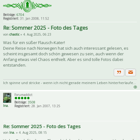
Beiträge:
6704
Registriert:
31. Jan 2008, 11:52
Re: Sommer 2025 - Foto des Tages
von
chaotic
» 4. Aug 2025, 06:23
Was für ein süßer Flausch-Kater!
Deine Reise nach Norwegen hat sich auch interessant gelesen, es
scheint insgesamt doch schön gewesen zu sein, auch wenn der
Anfang etwas viel Chaos enthielt. Aber es sind tolle Fotos dabei
entstanden.
Priva
Zitat
Ich spinne und stricke - wenn ich nicht gerade meinem Leben hinterherlaufe...
Forumaddict
Beiträge:
3508
Ina.
Registriert:
28. Jan 2007, 13:25
Re: Sommer 2025 - Foto des Tages
von
Ina.
» 4. Aug 2025, 08:15