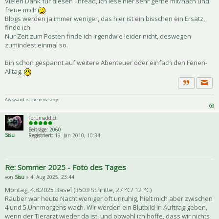
Vielen Dank für diesen Thread, ich lese hier sehr gerne mit/nach und
freue mich
Blogs werden ja immer weniger, das hier ist ein bisschen ein Ersatz,
finde ich.
Nur Zeit zum Posten finde ich irgendwie leider nicht, deswegen
zumindest einmal so.
Bin schon gespannt auf weitere Abenteuer oder einfach den Ferien-
Alltag.
Priva
Zitat
Awkward is the new sexy!
Forumaddict
Beiträge:
2060
Sisu
Registriert:
19. Jan 2010, 10:34
Re: Sommer 2025 - Foto des Tages
von
Sisu
» 4. Aug 2025, 23:44
Montag, 4.8.2025 Basel (3503 Schritte, 27 °C/ 12 °C)
Räuber war heute Nacht weniger oft unruhig, hielt mich aber zwischen
4 und 5 Uhr morgens wach. Wir werden ein Blutbild in Auftrag geben,
wenn der Tierarzt wieder da ist, und obwohl ich hoffe, dass wir nichts