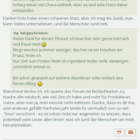
Anfang etwas viel Chaos enthielt. Aber es sind tolle Fotos dabei
entstanden.
Danke! Oslo hatte einen schweren Start, aber ich mag die Stadt, man
kann Vieles unternehmen, und die Menschen sind nett.
Ina. hat geschrieben:
Vielen Dank für diesen Thread, ich lese hier sehr gerne mit/nach
und freue mich
Blogs werden ja immer weniger, das hier ist ein bisschen ein
Ersatz, finde ich.
Nur Zeit zum Posten finde ich irgendwie leider nicht, deswegen
zumindest einmal so.
Bin schon gespannt auf weitere Abenteuer oder einfach den
Ferien-Alltag.
Manchmal denke ich, ich spame das Forum mit Nichtichkeiten zu,
mache alle neidisch, wie viel Zeit ich habe und nicht für Produktives
nutze, aber nun ja, man müsste nicht mitlesen. Danke, dass es dir Ina,
und anderen gefällt! Nächstes Jahr bleibt ihr vermutlich von so viel
"Sisu" verschont - es ist schon nicht nur angenehm zu wissen, dass
potentiell viele Leute alles lesen, was ich (und die Menschen um mich
herum) treiben.
Priva
Zitat