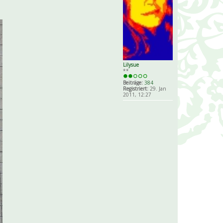
Lilysue
**
Beiträge:
384
Registriert:
29. Jan
2011, 12:27