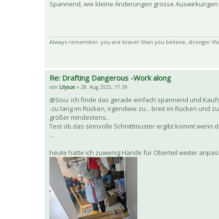
Spannend, wie kleine Änderungen grosse Auswirkungen h
Always remember, you are braver than you believe, stronger th
Re: Drafting Dangerous -Work along
von
Lilysue
» 28. Aug 2025, 17:39
@Sisu: ich finde das gerade einfach spannend und Kaufs
-zu lang im Rücken, irgendwie zu... breit im Rücken und z
größer mindestens..
Test ob das sinnvolle Schnittmuster ergibt kommt wenn 
...
heute hatte ich zuwenig Hände für Oberteil weiter anpass