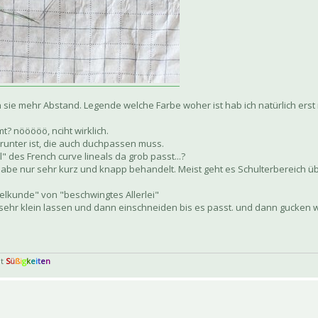
n sie mehr Abstand. Legende welche Farbe woher ist hab ich natürlich ers
? nööööö, nciht wirklich.
drunter ist, die auch duchpassen muss.
 des French curve lineals da grob passt...?
habe nur sehr kurz und knapp behandelt. Meist geht es Schulterbereich üb
rmelkunde" von "beschwingtes Allerlei"
 sehr klein lassen und dann einschneiden bis es passt. und dann gucken 
t
S
ü
ß
i
g
k
e
i
t
e
n