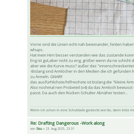
Vorne sind die Linien echt nah beieinander, hinten habe
whups.
Hat mein Hirn besser verstanden wie das zustande kommt
Eng ist gut,aber nicht zu eng, größer wenn da ne schicht 
aber wie die Kurve muss? außer das "innenschneckenteil"
-Bislang sind Armlöcher in den Medien die ich gefunden 
zu Ärmeln. GNARF
das ausfürhlichste/hilfreichste ist bislang die "kleine Ä
Also nochmal nen Probeteil (v4) da das Armloch bewusst
passt. Da auch den Rücken-Schulter Abnäher testen...
Wenn ich schon in eine Schublade gesteckt werde, dann bitte mi
Re: Drafting Dangerous -Work along
von
Sisu
» 23. Aug 2025, 23:31