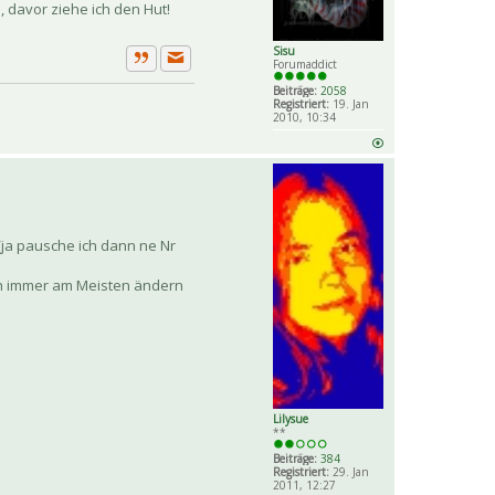
davor ziehe ich den Hut!
Sisu
Forumaddict
Private Nachricht senden
Zitat
Beiträge:
2058
Registriert:
19. Jan
2010, 10:34
 (ja pausche ich dann ne Nr
ich immer am Meisten ändern
Lilysue
**
Beiträge:
384
Registriert:
29. Jan
2011, 12:27