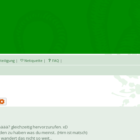
teiligung
|
Netiquette
|
FAQ
|
äää? gleichzeitig hervorzurufen. xD
en zu haben was du meinst.. (Hirn ist matsch)
wandert das nicht so weit...