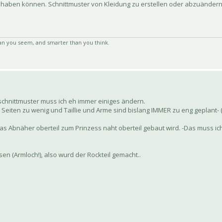
aben können. Schnittmuster von Kleidung zu erstellen oder abzuändern, 
an you seem, and smarter than you think.
chnittmuster muss ich eh immer einiges ändern.
u Seiten zu wenig und Taillie und Arme sind bislang IMMER zu eng geplant-
das Abnäher oberteil zum Prinzess naht oberteil gebaut wird. -Das muss 
en (Armloch!), also wurd der Rockteil gemacht..