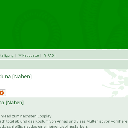
teiligung
|
Netiquette
|
FAQ
|
Iduna [Nähen]
una [Nähen]
 Thread zum nächsten Cosplay.
fach total ab und das Kostüm von Annas und Elsas Mutter ist von vornherei
ck, schließlich ist das eine meiner Lieblingsfarben.