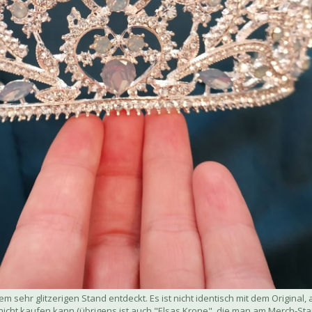
ehr glitzerigen Stand entdeckt. Es ist nicht identisch mit dem Original, 
 nicht kaufen kann (übrigens ist auch "Elsas Krone", die man am Merch-St