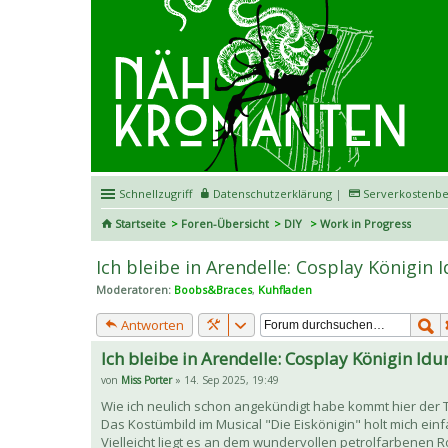
Schnellzugriff
Datenschutzerklärung
|
Serverkostenbe
Startseite
Foren-Übersicht
DIY
Work in Progress
Ich bleibe in Arendelle: Cosplay Königin 
Moderatoren:
Boobs&Braces
,
Kuhfladen
Antworten
Ich bleibe in Arendelle: Cosplay Königin Id
von
Miss Porter
» 14. Sep 2025, 19:49
Wie ich neulich schon angekündigt habe kommt hier der
Das Kostümbild im Musical "Die Eiskönigin" holt mich ein
Vielleicht liegt es an dem wundervollen petrolfarbenen Ro