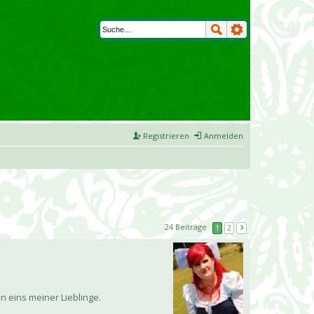
Registrieren
Anmelden
24 Beiträge
1
2
n eins meiner Lieblinge.