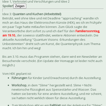
Idee 1, Verknotet und Verschlungen und Idee 2
Spoiler!
Zeigen
Idee 3:
Quanten und Kuchen (Arbeitstitel)
Betrübt, weil ohne Idee und mit Deadline "approaching" wandte ich
mich an das Haus der Elektronischen Künste (HEK), wo ich im Frühjahr
ein paar Tage hatte mitlaufen können. Zum Glück sagte die
Verantwortliche dort sofort zu und ich darf für den
Familiensonntag,
am 19.10.
, der sowieso stattfindet, weitere Aktionen entwickeln. Die
aktuelle Ausstellung "Quantum Visions -Erkundungen des
Unbestimmten" dreht sich um Kunst, die Quantenphysik zum Thema
macht. Ich bin hin und weg!
Bis am 3.10. muss das Programm stehen, dann wird ein Newsletter an
Besuchende verschickt. (Ein Update der Homapge ist leider nicht auch
möglich.)
Vom HEK geplant ist:
Führungen
für Kinder (und Erwachsene) durch die Ausstellung.
Workshop
, in dem "Slime" hergestellt wird. Slime = Nicht-
newtonsche Flüssigkeit aus Speisestärke und Wasser. Das
hatten sie bereits für eine andere Ausstellung, und mir scheint,
sie hatten nicht wirklich Ideen für diese Ausstellung.
Zum Workshop gibt es ein
Faltblat
t mit der Anleitung für "Slime"