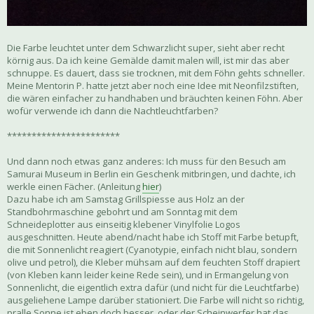
Die Farbe leuchtet unter dem Schwarzlicht super, sieht aber recht
körnig aus. Da ich keine Gemälde damit malen will, ist mir das aber
schnuppe. Es dauert, dass sie trocknen, mit dem Föhn gehts schneller.
Meine Mentorin P. hatte jetzt aber noch eine Idee mit Neonfilzstiften,
die wären einfacher zu handhaben und bräuchten keinen Föhn. Aber
wofür verwende ich dann die Nachtleuchtfarben?
***********************
Und dann noch etwas ganz anderes: Ich muss für den Besuch am
Samurai Museum in Berlin ein Geschenk mitbringen, und dachte, ich
werkle einen Fächer. (Anleitung
hier
)
Dazu habe ich am Samstag Grillspiesse aus Holz an der
Standbohrmaschine gebohrt und am Sonntag mit dem
Schneideplotter aus einseitig klebener Vinylfolie Logos
ausgeschnitten. Heute abend/nacht habe ich Stoff mit Farbe betupft,
die mit Sonnenlicht reagiert (Cyanotypie, einfach nicht blau, sondern
olive und petrol), die Kleber mühsam auf dem feuchten Stoff drapiert
(von Kleben kann leider keine Rede sein), und in Ermangelung von
Sonnenlicht, die eigentlich extra dafür (und nicht für die Leuchtfarbe)
ausgeliehene Lampe darüber stationiert. Die Farbe will nicht so richtig,
pralle Sonne ist eben doch besser, oder der Scheinwerfer hat das