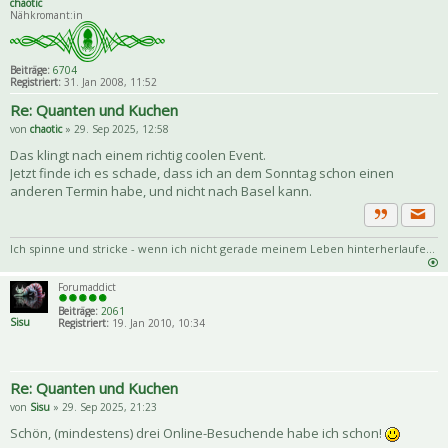
chaotic
Nähkromant:in
Beiträge:
6704
Registriert:
31. Jan 2008, 11:52
Re: Quanten und Kuchen
von
chaotic
» 29. Sep 2025, 12:58
Das klingt nach einem richtig coolen Event.
Jetzt finde ich es schade, dass ich an dem Sonntag schon einen
anderen Termin habe, und nicht nach Basel kann.
Priva
Zitat
Ich spinne und stricke - wenn ich nicht gerade meinem Leben hinterherlaufe...
Forumaddict
Beiträge:
2061
Sisu
Registriert:
19. Jan 2010, 10:34
Re: Quanten und Kuchen
von
Sisu
» 29. Sep 2025, 21:23
Schön, (mindestens) drei Online-Besuchende habe ich schon!