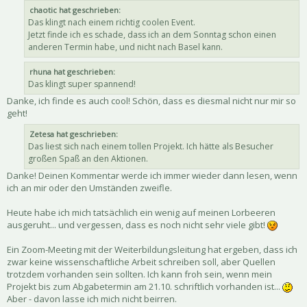
chaotic hat geschrieben:
Das klingt nach einem richtig coolen Event.
Jetzt finde ich es schade, dass ich an dem Sonntag schon einen
anderen Termin habe, und nicht nach Basel kann.
rhuna hat geschrieben:
Das klingt super spannend!
Danke, ich finde es auch cool! Schön, dass es diesmal nicht nur mir so
geht!
Zetesa hat geschrieben:
Das liest sich nach einem tollen Projekt. Ich hätte als Besucher
großen Spaß an den Aktionen.
Danke! Deinen Kommentar werde ich immer wieder dann lesen, wenn
ich an mir oder den Umständen zweifle.
Heute habe ich mich tatsächlich ein wenig auf meinen Lorbeeren
ausgeruht... und vergessen, dass es noch nicht sehr viele gibt!
Ein Zoom-Meeting mit der Weiterbildungsleitung hat ergeben, dass ich
zwar keine wissenschaftliche Arbeit schreiben soll, aber Quellen
trotzdem vorhanden sein sollten. Ich kann froh sein, wenn mein
Projekt bis zum Abgabetermin am 21.10. schriftlich vorhanden ist...
Aber - davon lasse ich mich nicht beirren.