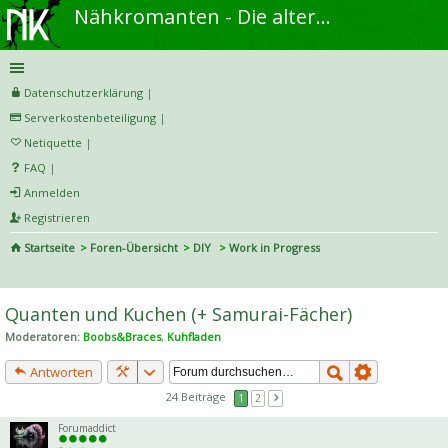
Nähkromanten - Die alternative Näh- und DIY-Community
Datenschutzerklärung
|
Serverkostenbeteiligung
|
Netiquette
|
FAQ
|
Anmelden
Registrieren
Startseite
Foren-Übersicht
DIY
Work in Progress
S
uc
Quanten und Kuchen (+ Samurai-Fächer)
he
Moderatoren:
Boobs&Braces
,
Kuhfladen
Antworten
24 Beiträge
1
2
Forumaddict