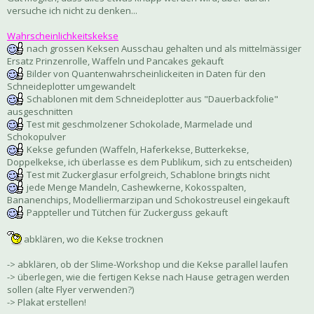
versuche ich nicht zu denken...
Wahrscheinlichkeitskekse
nach grossen Keksen Ausschau gehalten und als mittelmässiger
Ersatz Prinzenrolle, Waffeln und Pancakes gekauft
Bilder von Quantenwahrscheinlickeiten in Daten für den
Schneideplotter umgewandelt
Schablonen mit dem Schneideplotter aus "Dauerbackfolie"
ausgeschnitten
Test mit geschmolzener Schokolade, Marmelade und
Schokopulver
Kekse gefunden (Waffeln, Haferkekse, Butterkekse,
Doppelkekse, ich überlasse es dem Publikum, sich zu entscheiden)
Test mit Zuckerglasur erfolgreich, Schablone bringts nicht
jede Menge Mandeln, Cashewkerne, Kokosspalten,
Bananenchips, Modelliermarzipan und Schokostreusel eingekauft
Pappteller und Tütchen für Zuckerguss gekauft
abklären, wo die Kekse trocknen
-> abklären, ob der Slime-Workshop und die Kekse parallel laufen
-> überlegen, wie die fertigen Kekse nach Hause getragen werden
sollen (alte Flyer verwenden?)
-> Plakat erstellen!