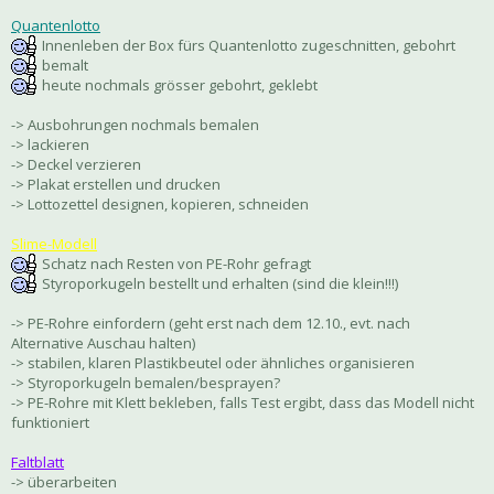
Quantenlotto
Innenleben der Box fürs Quantenlotto zugeschnitten, gebohrt
bemalt
heute nochmals grösser gebohrt, geklebt
-> Ausbohrungen nochmals bemalen
-> lackieren
-> Deckel verzieren
-> Plakat erstellen und drucken
-> Lottozettel designen, kopieren, schneiden
Slime-Modell
Schatz nach Resten von PE-Rohr gefragt
Styroporkugeln bestellt und erhalten (sind die klein!!!)
-> PE-Rohre einfordern (geht erst nach dem 12.10., evt. nach
Alternative Auschau halten)
-> stabilen, klaren Plastikbeutel oder ähnliches organisieren
-> Styroporkugeln bemalen/besprayen?
-> PE-Rohre mit Klett bekleben, falls Test ergibt, dass das Modell nicht
funktioniert
Faltblatt
-> überarbeiten