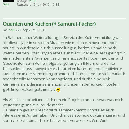
Beiträge:
2061
Sisu
Registriert:
19. Jan 2010, 10:34
Quanten und Kuchen (+ Samurai-Fächer)
von
Sisu
» 28. Sep 2025, 21:38
Im Rahmen einer Weiterbildung im Bereich der Kulturvermittlung war
ich dieses Jahr in so vielen Museen wie noch nie in meinem Leben,
sauste in Windeseile durch Ausstellungen, kochte Gemälde nach,
weinte bei den Erzählungen eines Künstlers über eine Begegnung mit
einem dementen Patienten, zeichnete ab, stellte Posen nach, erfand
Geschichten zu in Reihenfolge aufgehängten Bildern und durfte
feststellen, dass - soweit ich es beurteilen kann - nur hochmotivierte
Menschen in der Vermittlung arbeiten. Ich habe seeeehr viele, wirklich
seeeehr tolle Menschen kennengelernt, und durfte eine Welt
kennenlernen, die mir sehr entspricht, aber in der es kaum Stellen
gibt. Einen Haken gibts immer.
Als Abschlussarbeit muss ich nun ein Projekt planen, etwas was mich
weiterbringt und mir Freude macht.
Da hier einiges an Kreativität zusammenkommt, könnte es euch
interessieren/unterhalten. Und ich muss sowieso dokumentieren und
kann vielleicht diese Texte hier wiederverwenden. Win-Win!