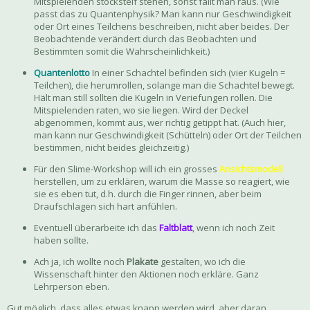
Mitspielenden stocksteif stehen, sonst fällt man raus. (Wie
passt das zu Quantenphysik? Man kann nur Geschwindigkeit
oder Ort eines Teilchens beschreiben, nicht aber beides. Der
Beobachtende verändert durch das Beobachten und
Bestimmten somit die Wahrscheinlichkeit.)
Quantenlotto
In einer Schachtel befinden sich (vier Kugeln =
Teilchen), die herumrollen, solange man die Schachtel bewegt.
Hält man still sollten die Kugeln in Veriefungen rollen. Die
Mitspielenden raten, wo sie liegen. Wird der Deckel
abgenommen, kommt aus, wer richtig getippt hat. (Auch hier,
man kann nur Geschwindigkeit (Schütteln) oder Ort der Teilchen
bestimmen, nicht beides gleichzeitig.)
Für den Slime-Workshop will ich ein grosses
Ansichtsmodell
herstellen, um zu erklären, warum die Masse so reagiert, wie
sie es eben tut, d.h. durch die Finger rinnen, aber beim
Draufschlagen sich hart anfühlen.
Eventuell überarbeite ich das
Faltblatt
, wenn ich noch Zeit
haben sollte.
Ach ja, ich wollte noch
Plakate
gestalten, wo ich die
Wissenschaft hinter den Aktionen noch erkläre. Ganz
Lehrperson eben.
Gut möglich, dass alles etwas knapp werden wird, aber daran