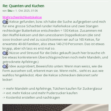
Re: Quanten und Kuchen
von
Sisu
» 1. Okt 2025, 01:06
Wahrscheinlichkeitskekse
Kekse gefunden, bzw. ich habe die Suche aufgegeben und mich
für eine grosse Schachtel runder Haferkekse und zwei Stangen
rechteckiger Butterkekse entschieden = 130 Kekse. Zusammen mit
den Waffel-keksen und den unessbaren Doppelkeksen (die sind
sooo trocken und viel zu süss!) kommen wir auf ca 165 Kekse, für
erwartete 40-60 Familien, also etwa 140-210 Personen. Das ist etwas
knapp, aber ich lass es erst mal so.
Nüsse und Streusel für die Deko gekauft (auch hier brauche ich
bei etwas konkreterem Überschlagsrechnen noch mehr Mandeln, und
getrocknete Apfelringe.)
Idee ausprobiert, Beweisfoto unten: Wenn man weiss, wie die
Form aussehen soll, erkennt man sie. Wenn nicht... sieht es aus wie
wahllos hingekleckst. Aber die Kekse schmecken dekoriert sehr
lecker!
-> mehr Mandeln und Apfelringe, Tütchen kaufen für Zuckerglasur
-> evt. mehr Kekse und mehr Puderzucker kaufen
-> Kostenlist erstellen und nachtragen