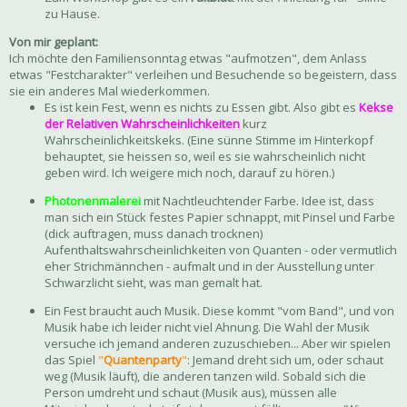
zu Hause.
Von mir geplant:
Ich möchte den Familiensonntag etwas "aufmotzen", dem Anlass
etwas "Festcharakter" verleihen und Besuchende so begeistern, dass
sie ein anderes Mal wiederkommen.
Es ist kein Fest, wenn es nichts zu Essen gibt. Also gibt es
Kekse
der Relativen Wahrscheinlichkeiten
kurz
Wahrscheinlichkeitskeks. (Eine sünne Stimme im Hinterkopf
behauptet, sie heissen so, weil es sie wahrscheinlich nicht
geben wird. Ich weigere mich noch, darauf zu hören.)
Photonenmalerei
mit Nachtleuchtender Farbe. Idee ist, dass
man sich ein Stück festes Papier schnappt, mit Pinsel und Farbe
(dick auftragen, muss danach trocknen)
Aufenthaltswahrscheinlichkeiten von Quanten - oder vermutlich
eher Strichmännchen - aufmalt und in der Ausstellung unter
Schwarzlicht sieht, was man gemalt hat.
Ein Fest braucht auch Musik. Diese kommt "vom Band", und von
Musik habe ich leider nicht viel Ahnung. Die Wahl der Musik
versuche ich jemand anderen zuzuschieben... Aber wir spielen
das Spiel
"
Quantenparty
"
: Jemand dreht sich um, oder schaut
weg (Musik läuft), die anderen tanzen wild. Sobald sich die
Person umdreht und schaut (Musik aus), müssen alle