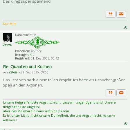
Das klingt super spannend!
Priva
Zitat
Nur Mut!
Nähkromant:in
Zetesa
Pronomen:
sie/they
Beiträge:
9712
Registriert:
31. Dez 2005, 00:42
Re: Quanten und Kuchen
von
Zetesa
» 29. Sep 2025, 09:50
Das liest sich nach einem tollen Projekt. Ich hätte als Besucher großen
Spaß an den Aktionen.
Priva
Zitat
Unsere tiefgreifendste Angst ist nicht, dass wir ungenügend sind. Unsere
tiefgreifendste Angst ist,
über das Messbare hinaus kraftvoll zu sein.
Es ist unser Licht, nicht unsere Dunkelheit, die uns Angst macht.
Marianne
Williamson