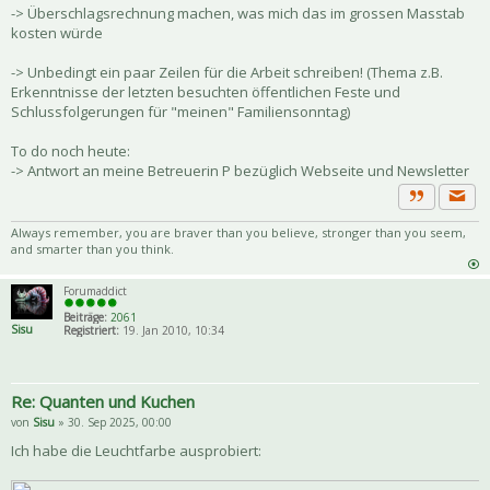
-> Überschlagsrechnung machen, was mich das im grossen Masstab
kosten würde
-> Unbedingt ein paar Zeilen für die Arbeit schreiben! (Thema z.B.
Erkenntnisse der letzten besuchten öffentlichen Feste und
Schlussfolgerungen für "meinen" Familiensonntag)
To do noch heute:
-> Antwort an meine Betreuerin P bezüglich Webseite und Newsletter
Priva
Zitat
Always remember, you are braver than you believe, stronger than you seem,
and smarter than you think.
Forumaddict
Beiträge:
2061
Sisu
Registriert:
19. Jan 2010, 10:34
Re: Quanten und Kuchen
von
Sisu
» 30. Sep 2025, 00:00
Ich habe die Leuchtfarbe ausprobiert: