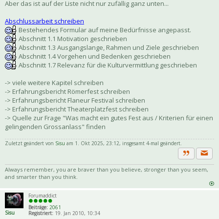
Aber das ist auf der Liste nicht nur zufällig ganz unten...
Abschlussarbeit schreiben
Bestehendes Formular auf meine Bedürfnisse angepasst.
Abschnitt 1.1 Motivation geschrieben
Abschnitt 1.3 Ausgangslange, Rahmen und Ziele geschrieben
Abschnitt 1.4 Vorgehen und Bedenken geschrieben
Abschnitt 1.7 Relevanz für die Kulturvermittlung geschrieben
-> viele weitere Kapitel schreiben
-> Erfahrungsbericht Römerfest schreiben
-> Erfahrungsbericht Flaneur Festival schreiben
-> Erfahrungsbericht Theaterplatzfest schreiben
-> Quelle zur Frage "Was macht ein gutes Fest aus / Kriterien für einen
gelingenden Grossanlass" finden
Zuletzt geändert von
Sisu
am 1. Okt 2025, 23:12, insgesamt 4-mal geändert.
Priva
Zitat
Always remember, you are braver than you believe, stronger than you seem,
and smarter than you think.
Forumaddict
Beiträge:
2061
Sisu
Registriert:
19. Jan 2010, 10:34