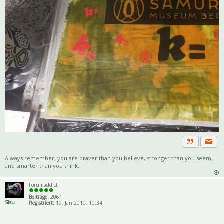
Priva
Zitat
Always remember, you are braver than you believe, stronger than you seem,
and smarter than you think.
Forumaddict
Beiträge:
2061
Sisu
Registriert:
19. Jan 2010, 10:34