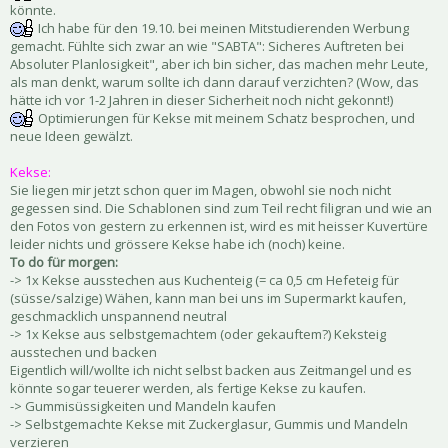
könnte.
Ich habe für den 19.10. bei meinen Mitstudierenden Werbung
gemacht. Fühlte sich zwar an wie "SABTA": Sicheres Auftreten bei
Absoluter Planlosigkeit", aber ich bin sicher, das machen mehr Leute,
als man denkt, warum sollte ich dann darauf verzichten? (Wow, das
hätte ich vor 1-2 Jahren in dieser Sicherheit noch nicht gekonnt!)
Optimierungen für Kekse mit meinem Schatz besprochen, und
neue Ideen gewälzt.
Kekse:
Sie liegen mir jetzt schon quer im Magen, obwohl sie noch nicht
gegessen sind. Die Schablonen sind zum Teil recht filigran und wie an
den Fotos von gestern zu erkennen ist, wird es mit heisser Kuvertüre
leider nichts und grössere Kekse habe ich (noch) keine.
To do für morgen:
-> 1x Kekse ausstechen aus Kuchenteig (= ca 0,5 cm Hefeteig für
(süsse/salzige) Wähen, kann man bei uns im Supermarkt kaufen,
geschmacklich unspannend neutral
-> 1x Kekse aus selbstgemachtem (oder gekauftem?) Keksteig
ausstechen und backen
Eigentlich will/wollte ich nicht selbst backen aus Zeitmangel und es
könnte sogar teuerer werden, als fertige Kekse zu kaufen.
-> Gummisüssigkeiten und Mandeln kaufen
-> Selbstgemachte Kekse mit Zuckerglasur, Gummis und Mandeln
verzieren