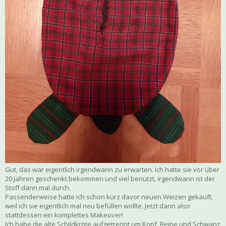
Gut, das war eigentlich irgendwann zu erwarten. Ich hatte sie vor über
20 Jahren geschenkt bekommen und viel benutzt, irgendwann ist der
Stoff dann mal durch.
Passenderweise hatte ich schon kurz davor neuen Weizen gekauft,
weil ich sie eigentlich mal neu befüllen wollte. Jetzt dann also
stattdessen ein komplettes Makeover!
Ich habe die alte Schildkröte aufgetrennt um Kopf, Beine und Schwanz