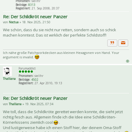
Pronomen:
sie/ihr
Beiträge:
8313
Registriert:
21. Sep 2008, 20:37
Re: Der Schildkröt neuer Panzer
von
Noctua
» 18. Nov 2025, 21:50
Wie schön, dass du sie nicht nur retten, sondern auch so schick
machen konntest. Das ist wirklich der perfekte Schildstoff!
Priva
Zitat
Ich nähe große Patchworkdecken aus kleinen Hexagonen von Hand. Your
argument is invalid.
Forumaddict
Pronomen:
sie/ihr
Thalliana
Beiträge:
4502
Registriert:
27. Apr 2010, 19:13
Re: Der Schildkröt neuer Panzer
von
Thalliana
» 19. Nov 2025, 07:34
Wie toll, dass die Schildkröte gerettet werden konnte, die sieht jetzt
richtig fesch aus. Allgemein finde ich die Idee eine Schildkröten-
Körnerkissens ziemlich cool
.
Und lustigerweise habe ich einen Stoff hier, der deinem Oma-Stoff