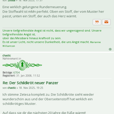
von
Zetesa
» 18. Nov 2025, 17:57
Eine wirklich gelungene Runderneuerung.
Die Stoffwahl ist mMn perfekt. Oben ein Stoff, der vom Muster her
passt, unten ein Stoff, der auch das Herz wärmt.
Priva
Zitat
Unsere tiefgreifendste Angst ist nicht, dass wir ungenügend sind. Unsere
tiefgreifendste Angst ist,
über das Messbare hinaus kraftvoll zu sein.
Es ist unser Licht, nicht unsere Dunkelheit, die uns Angst macht.
Marianne
Williamson
chaotic
Nähkromant:in
Beiträge:
6704
Registriert:
31. Jan 2008, 11:52
Re: Der Schildkröt neuer Panzer
von
chaotic
» 18. Nov 2025, 19:25
Ich stimme Zetesa komplett zu. Die Schildkröte sieht wieder
wunderschön aus und der Oberseitenstoff hat wirklich ein
schildkrötiges Muster.
Auf dass sie dir die nächsten 20 Jahre die Füße wärmt!