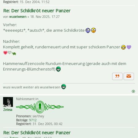
Registriert:
15. Dez 2004, 11:52
Re: Der Schildkröt neuer Panzer
von
wuselwesen
» 18. Nov 2025, 17:27
Vorher:
*eeeeeptz*, *autsch*, die arme Schildkröte
Nachher:
Komplett geheilt, runderneuert und mit super schickem Panzer
🩷
Hammerwuffzencoole Rundum-Erneuerung (gerade auch mit dem
Erinnerungs-Blümchenstoff)
Priva
Zitat
wusi wuselt weiter als wuselwesen
Nähkromant:in
Zetesa
Pronomen:
sie/they
Beiträge:
9712
Registriert:
31. Dez 2005, 00:42
Re: Der Schildkröt neuer Panzer