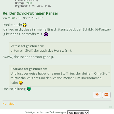
Beiträge:
6980
Registriert:
1. Mai 2006, 11:07
Re: Der Schildkröt neuer Panzer
von
rhuna
» 19. Nov 2025, 21:57
Danke euch!
Ich freu mich, dass ihr meine Einschätzung bzgl. der Schildkröt-Panzer-
ig-keit des Oberstoffs teilt.
Zetesa hat geschrieben:
unten ein Stoff, der auch das Herz wärmt.
Awww, das ist sehr schön gesagt.
Thalliana hat geschrieben:
Und lustigerweise habe ich einen Stoff hier, der deinem Oma-Stoff
relativ ähnlich sieht und den ich von meiner Om übernommen
habe
.
Das ist ja lustig.
Priva
Zitat
Nur Mut!
Beiträge der letzten Zeit anzeigen: