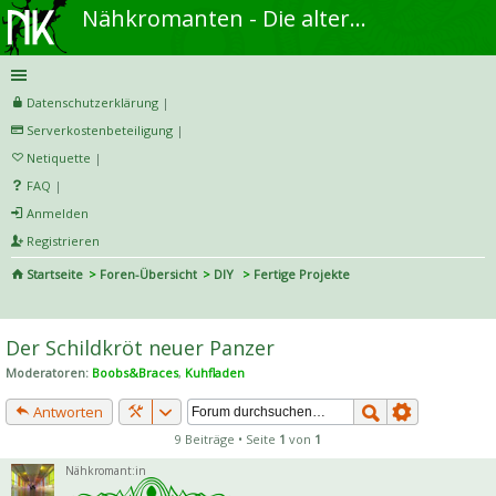
Nähkromanten - Die alternative Näh- und DIY-Community
Datenschutzerklärung
|
Serverkostenbeteiligung
|
Netiquette
|
FAQ
|
Anmelden
Registrieren
Startseite
Foren-Übersicht
DIY
Fertige Projekte
S
uc
Der Schildkröt neuer Panzer
he
Moderatoren:
Boobs&Braces
,
Kuhfladen
Antworten
9 Beiträge • Seite
1
von
1
Nähkromant:in