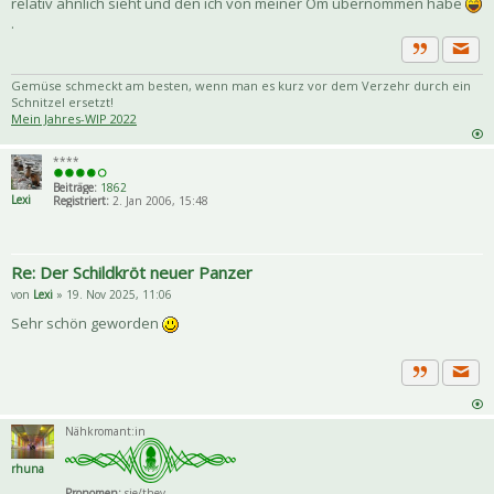
relativ ähnlich sieht und den ich von meiner Om übernommen habe
.
Priva
Zitat
Gemüse schmeckt am besten, wenn man es kurz vor dem Verzehr durch ein
Schnitzel ersetzt!
Mein Jahres-WIP 2022
****
Beiträge:
1862
Lexi
Registriert:
2. Jan 2006, 15:48
Re: Der Schildkröt neuer Panzer
von
Lexi
» 19. Nov 2025, 11:06
Sehr schön geworden
Priva
Zitat
Nähkromant:in
rhuna
Pronomen:
sie/they