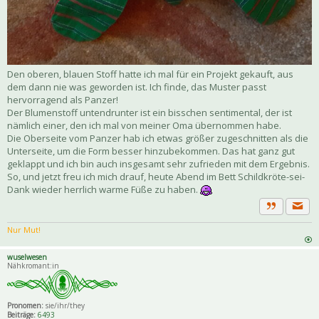
Den oberen, blauen Stoff hatte ich mal für ein Projekt gekauft, aus
dem dann nie was geworden ist. Ich finde, das Muster passt
hervorragend als Panzer!
Der Blumenstoff untendrunter ist ein bisschen sentimental, der ist
nämlich einer, den ich mal von meiner Oma übernommen habe.
Die Oberseite vom Panzer hab ich etwas größer zugeschnitten als die
Unterseite, um die Form besser hinzubekommen. Das hat ganz gut
geklappt und ich bin auch insgesamt sehr zufrieden mit dem Ergebnis.
So, und jetzt freu ich mich drauf, heute Abend im Bett Schildkröte-sei-
Dank wieder herrlich warme Füße zu haben.
Priva
Zitat
Nur Mut!
wuselwesen
Nähkromant:in
Pronomen:
sie/ihr/they
Beiträge:
6493