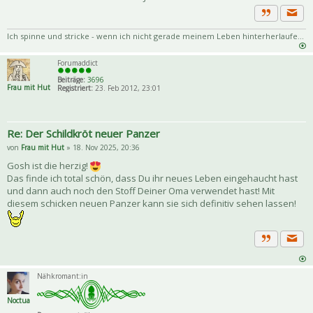
Priva
Zitat
Ich spinne und stricke - wenn ich nicht gerade meinem Leben hinterherlaufe...
Forumaddict
Beiträge:
3696
Frau mit Hut
Registriert:
23. Feb 2012, 23:01
Re: Der Schildkröt neuer Panzer
von
Frau mit Hut
» 18. Nov 2025, 20:36
Gosh ist die herzig!
Das finde ich total schön, dass Du ihr neues Leben eingehaucht hast
und dann auch noch den Stoff Deiner Oma verwendet hast! Mit
diesem schicken neuen Panzer kann sie sich definitiv sehen lassen!
Priva
Zitat
Nähkromant:in
Noctua