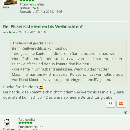
Pronomen:
sie/ihr
Talia
Beiträge:
2408
Registriert:
27. Apr 2011, 18:05
Re: Flickenkiste leeren bis Weihnachten?
von
Talia
» 26. Nov 2025, 07:58
Thalliana hat geschrieben:
Beim Reißverschluss könntest du
- die gesamte Kante mit (dickerem) Garn umsticken, quasi wie
einen Rollsaum. Das müsstest du zwar von Hand machen, ist aber
relativ einfach und der RV könnte drin bleiben.
- die Kante in Schrägband einfassen. Wenn du das mit der
Maschine machen willst, muss der Reißverschluss vermutlich raus.
Von Hand könnte es evtl. sogar mit eingenähtem RV gehen.
Danke für die Ideen
Meinst du, das kommt sich nicht mit dem Reißverschluss in die Quere
oder steht komisch vor? Das wäre so meine Befürchtung dabei
Priva
Zitat
Forumaddict
Pronomen:
sie/ihr
Thalliana