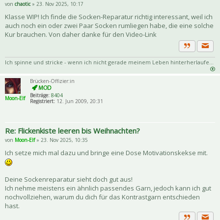
von
chaotic
» 23. Nov 2025, 10:17
Klasse WIP! Ich finde die Socken-Reparatur richtig interessant, weil ich
auch noch ein oder zwei Paar Socken rumliegen habe, die eine solche
Kur brauchen. Von daher danke für den Video-Link
Priva
Zitat
Ich spinne und stricke - wenn ich nicht gerade meinem Leben hinterherlaufe...
Brücken-Offizier:in
Beiträge:
8404
Moon-Elf
Registriert:
12. Jun 2009, 20:31
Re: Flickenkiste leeren bis Weihnachten?
von
Moon-Elf
» 23. Nov 2025, 10:35
Ich setze mich mal dazu und bringe eine Dose Motivationskekse mit.
Deine Sockenreparatur sieht doch gut aus!
Ich nehme meistens ein ähnlich passendes Garn, jedoch kann ich gut
nochvollziehen, warum du dich für das Kontrastgarn entschieden
hast.