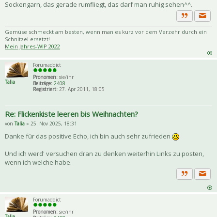
Sockengarn, das gerade rumfliegt, das darf man ruhig sehen^^.
Priva
Zitat
Gemüse schmeckt am besten, wenn man es kurz vor dem Verzehr durch ein
Schnitzel ersetzt!
Mein Jahres-WIP 2022
Forumaddict
Pronomen:
sie/ihr
Talia
Beiträge:
2408
Registriert:
27. Apr 2011, 18:05
Re: Flickenkiste leeren bis Weihnachten?
von
Talia
» 25. Nov 2025, 18:31
Danke für das positive Echo, ich bin auch sehr zufrieden
Und ich werd' versuchen dran zu denken weiterhin Links zu posten,
wenn ich welche habe.
Priva
Zitat
Forumaddict
Pronomen:
sie/ihr
Talia