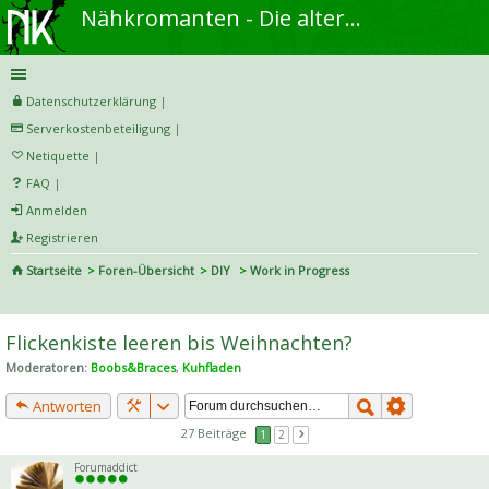
Nähkromanten - Die alternative Näh- und DIY-Community
Datenschutzerklärung
|
Serverkostenbeteiligung
|
Netiquette
|
FAQ
|
Anmelden
Registrieren
Startseite
Foren-Übersicht
DIY
Work in Progress
S
uc
Flickenkiste leeren bis Weihnachten?
he
Moderatoren:
Boobs&Braces
,
Kuhfladen
Antworten
27 Beiträge
1
2
Forumaddict