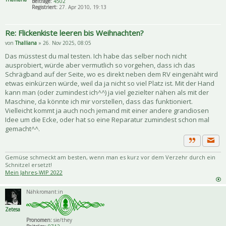
Beiträge:
4502
Registriert:
27. Apr 2010, 19:13
Re: Flickenkiste leeren bis Weihnachten?
von
Thalliana
» 26. Nov 2025, 08:05
Das müsstest du mal testen. Ich habe das selber noch nicht
ausprobiert, würde aber vermutlich so vorgehen, dass ich das
Schrägband auf der Seite, wo es direkt neben dem RV eingenäht wird
etwas einkürzen würde, weil da ja nicht so viel Platz ist. Mit der Hand
kann man (oder zumindest ich^^) ja viel gezielter nähen als mit der
Maschine, da könnte ich mir vorstellen, dass das funktioniert.
Vielleicht kommt ja auch noch jemand mit einer andere grandiosen
Idee um die Ecke, oder hat so eine Reparatur zumindest schon mal
gemacht^^.
Priva
Zitat
Gemüse schmeckt am besten, wenn man es kurz vor dem Verzehr durch ein
Schnitzel ersetzt!
Mein Jahres-WIP 2022
Nähkromant:in
Zetesa
Pronomen:
sie/they