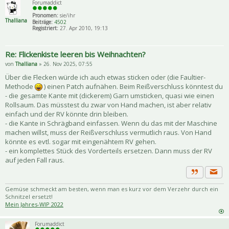
Forumaddict
Pronomen:
sie/ihr
Thalliana
Beiträge:
4502
Registriert:
27. Apr 2010, 19:13
Re: Flickenkiste leeren bis Weihnachten?
von
Thalliana
» 26. Nov 2025, 07:55
Über die Flecken würde ich auch etwas sticken oder (die Faultier-
Methode
) einen Patch aufnähen. Beim Reißverschluss könntest du
- die gesamte Kante mit (dickerem) Garn umsticken, quasi wie einen
Rollsaum. Das müsstest du zwar von Hand machen, ist aber relativ
einfach und der RV könnte drin bleiben.
- die Kante in Schrägband einfassen. Wenn du das mit der Maschine
machen willst, muss der Reißverschluss vermutlich raus. Von Hand
könnte es evtl. sogar mit eingenähtem RV gehen.
- ein komplettes Stück des Vorderteils ersetzen. Dann muss der RV
auf jeden Fall raus.
Priva
Zitat
Gemüse schmeckt am besten, wenn man es kurz vor dem Verzehr durch ein
Schnitzel ersetzt!
Mein Jahres-WIP 2022
Forumaddict