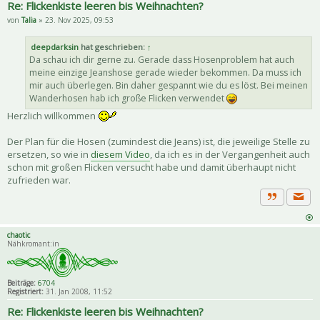
Re: Flickenkiste leeren bis Weihnachten?
von
Talia
» 23. Nov 2025, 09:53
deepdarksin
hat geschrieben:
↑
Da schau ich dir gerne zu. Gerade dass Hosenproblem hat auch
meine einzige Jeanshose gerade wieder bekommen. Da muss ich
mir auch überlegen. Bin daher gespannt wie du es löst. Bei meinen
Wanderhosen hab ich große Flicken verwendet
Herzlich willkommen
Der Plan für die Hosen (zumindest die Jeans) ist, die jeweilige Stelle zu
ersetzen, so wie in
diesem Video
, da ich es in der Vergangenheit auch
schon mit großen Flicken versucht habe und damit überhaupt nicht
zufrieden war.
Priva
Zitat
chaotic
Nähkromant:in
Beiträge:
6704
Registriert:
31. Jan 2008, 11:52
Re: Flickenkiste leeren bis Weihnachten?