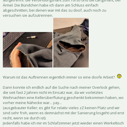
aufgetrennt: die Verbindungsnaht zum Torso und die Längsnaht, der
Ärmel. Die Bündchen habe ich dann am Schluss einfach
abgeschnitten, bei denen war mit das zu doof, auch noch zu
versuchen sie aufzutrennen.
Warum ist das Auftrennen eigentlich immer so eine doofe Arbeit?
Dann konnte ich endlich auf die Suche nach meiner Overlock gehen,
die seit fast 2 Jahren nicht im Einsatz war, da wir vorletztes
Weihnachten eine Kellerüberflutung geschenkt bekommen haben, wo
vorher meine Nähecke war... yay...
(ausgebauter Keller; es gibt für relativ vieles zZ keinen Platz und wir
sind sehr froh, wenn es demnächst mit der Sanierung losgeht und erst
recht, wenn sie durch ist).
Jedenfalls habe ich mir im Schlafzimmer jetzt wieder einen Werkeltisch