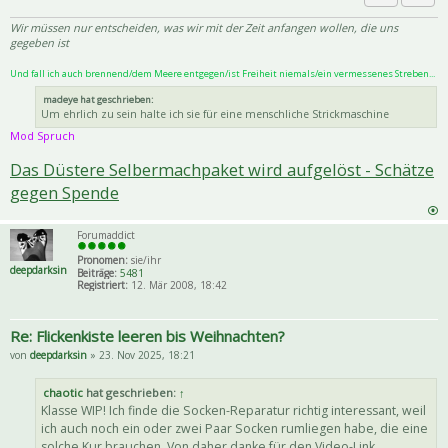
Priva
Zitat
Wir müssen nur entscheiden, was wir mit der Zeit anfangen wollen, die uns
gegeben ist
Und fall ich auch brennend/dem Meere entgegen/ist Freiheit niemals/ein vermessenes Streben...
madeye hat geschrieben:
Um ehrlich zu sein halte ich sie für eine menschliche Strickmaschine
Mod Spruch
Das Düstere Selbermachpaket wird aufgelöst - Schätze
gegen Spende
Forumaddict
Pronomen:
sie/ihr
deepdarksin
Beiträge:
5481
Registriert:
12. Mär 2008, 18:42
Re: Flickenkiste leeren bis Weihnachten?
von
deepdarksin
» 23. Nov 2025, 18:21
chaotic
hat geschrieben:
↑
Klasse WIP! Ich finde die Socken-Reparatur richtig interessant, weil
ich auch noch ein oder zwei Paar Socken rumliegen habe, die eine
solche Kur brauchen. Von daher danke für den Video-Link