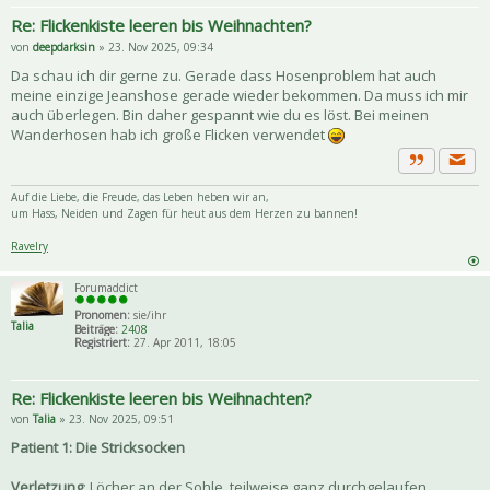
Re: Flickenkiste leeren bis Weihnachten?
von
deepdarksin
» 23. Nov 2025, 09:34
Da schau ich dir gerne zu. Gerade dass Hosenproblem hat auch
meine einzige Jeanshose gerade wieder bekommen. Da muss ich mir
auch überlegen. Bin daher gespannt wie du es löst. Bei meinen
Wanderhosen hab ich große Flicken verwendet
Priva
Zitat
Auf die Liebe, die Freude, das Leben heben wir an,
um Hass, Neiden und Zagen für heut aus dem Herzen zu bannen!
Ravelry
Forumaddict
Pronomen:
sie/ihr
Talia
Beiträge:
2408
Registriert:
27. Apr 2011, 18:05
Re: Flickenkiste leeren bis Weihnachten?
von
Talia
» 23. Nov 2025, 09:51
Patient 1: Die Stricksocken
Verletzung
: Löcher an der Sohle, teilweise ganz durchgelaufen,