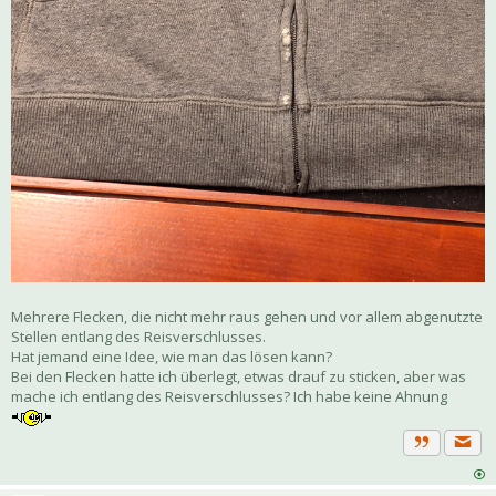
Mehrere Flecken, die nicht mehr raus gehen und vor allem abgenutzte
Stellen entlang des Reisverschlusses.
Hat jemand eine Idee, wie man das lösen kann?
Bei den Flecken hatte ich überlegt, etwas drauf zu sticken, aber was
mache ich entlang des Reisverschlusses? Ich habe keine Ahnung
Priva
Zitat