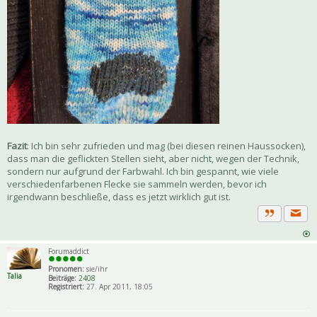
Fazit
: Ich bin sehr zufrieden und mag (bei diesen reinen Haussocken),
dass man die geflickten Stellen sieht, aber nicht, wegen der Technik,
sondern nur aufgrund der Farbwahl. Ich bin gespannt, wie viele
verschiedenfarbenen Flecke sie sammeln werden, bevor ich
irgendwann beschließe, dass es jetzt wirklich gut ist.
Priva
Zitat
Forumaddict
Pronomen:
sie/ihr
Talia
Beiträge:
2408
Registriert:
27. Apr 2011, 18:05