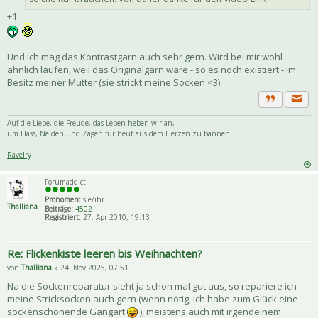
+1
Und ich mag das Kontrastgarn auch sehr gern. Wird bei mir wohl
ähnlich laufen, weil das Originalgarn wäre - so es noch existiert - im
Besitz meiner Mutter (sie strickt meine Socken <3)
Priva
Zitat
Auf die Liebe, die Freude, das Leben heben wir an,
um Hass, Neiden und Zagen für heut aus dem Herzen zu bannen!
Ravelry
Forumaddict
Pronomen:
sie/ihr
Thalliana
Beiträge:
4502
Registriert:
27. Apr 2010, 19:13
Re: Flickenkiste leeren bis Weihnachten?
von
Thalliana
» 24. Nov 2025, 07:51
Na die Sockenreparatur sieht ja schon mal gut aus, so repariere ich
meine Stricksocken auch gern (wenn nötig, ich habe zum Glück eine
sockenschonende Gangart
), meistens auch mit irgendeinem