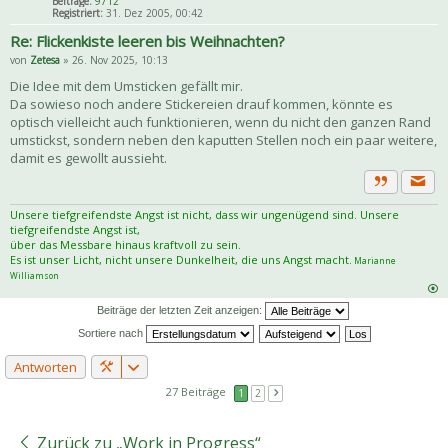
Beiträge:
9712
Registriert:
31. Dez 2005, 00:42
Re: Flickenkiste leeren bis Weihnachten?
von
Zetesa
» 26. Nov 2025, 10:13
Die Idee mit dem Umsticken gefällt mir.
Da sowieso noch andere Stickereien drauf kommen, könnte es
optisch vielleicht auch funktionieren, wenn du nicht den ganzen Rand
umstickst, sondern neben den kaputten Stellen noch ein paar weitere,
damit es gewollt aussieht.
Priva
Zitat
Unsere tiefgreifendste Angst ist nicht, dass wir ungenügend sind. Unsere
tiefgreifendste Angst ist,
über das Messbare hinaus kraftvoll zu sein.
Es ist unser Licht, nicht unsere Dunkelheit, die uns Angst macht.
Marianne
Williamson
Beiträge der letzten Zeit anzeigen:
Sortiere nach
Antworten
27 Beiträge
1
2
Zurück zu „Work in Progress“