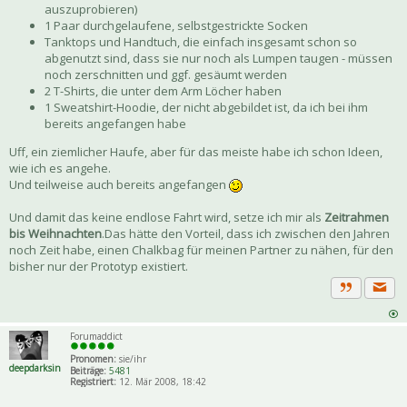
auszuprobieren)
1 Paar durchgelaufene, selbstgestrickte Socken
Tanktops und Handtuch, die einfach insgesamt schon so
abgenutzt sind, dass sie nur noch als Lumpen taugen - müssen
noch zerschnitten und ggf. gesäumt werden
2 T-Shirts, die unter dem Arm Löcher haben
1 Sweatshirt-Hoodie, der nicht abgebildet ist, da ich bei ihm
bereits angefangen habe
Uff, ein ziemlicher Haufe, aber für das meiste habe ich schon Ideen,
wie ich es angehe.
Und teilweise auch bereits angefangen
Und damit das keine endlose Fahrt wird, setze ich mir als
Zeitrahmen
bis Weihnachten
.Das hätte den Vorteil, dass ich zwischen den Jahren
noch Zeit habe, einen Chalkbag für meinen Partner zu nähen, für den
bisher nur der Prototyp existiert.
Priva
Zitat
Forumaddict
Pronomen:
sie/ihr
deepdarksin
Beiträge:
5481
Registriert:
12. Mär 2008, 18:42