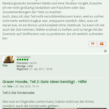
Kleidungsstücks bestehen bleibt und eine Struktur vorgibt, brauche
ich mir nicht großartig Gedanken um Passform oder das
Zusammenbringen der Teile zu machen.
Auch, dass ich das Teil nicht verschlimmbessern kann, weil es vorher
nicht mehr wirklich tragbar war, entspannt ziemlich. Alles, was ich
daran tue, ist ein Bonus und komplett ohne Zeitdruck. So kann ich mit
auch die Zeit nehmen, Nähte erstmal zu heften und so lange mit der
Overlock auf Stoffresten rum zu probieren, bis ich wirklich zufrieden
bin.
Priva
Zitat
Forumaddict
Pronomen:
sie/ihr
Talia
Beiträge:
2408
Registriert:
27. Apr 2011, 18:05
Grauer Hoodie, Teil 2: Gute Ideen benötigt - Hilfe!
von
Talia
» 25. Nov 2025, 19:14
Teil 2: Die Vorderseite
Wie man im folgenden sehen kann, haben nicht nur die Ärmel,
sondern auch die Vorderseite gelitten: