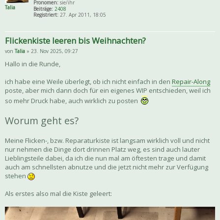
Pronomen:
sie/ihr
Talia
Beiträge:
2408
Registriert:
27. Apr 2011, 18:05
Flickenkiste leeren bis Weihnachten?
von
Talia
» 23. Nov 2025, 09:27
Hallo in die Runde,
ich habe eine Weile überlegt, ob ich nicht einfach in den
Repair-Along
poste, aber mich dann doch für ein eigenes WIP entschieden, weil ich
so mehr Druck habe, auch wirklich zu posten
Worum geht es?
Meine Flicken-, bzw. Reparaturkiste ist langsam wirklich voll und nicht
nur nehmen die Dinge dort drinnen Platz weg, es sind auch lauter
Lieblingsteile dabei, da ich die nun mal am öftesten trage und damit
auch am schnellsten abnutze und die jetzt nicht mehr zur Verfügung
stehen
Als erstes also mal die Kiste geleert: