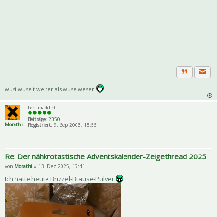
Priva
Zitat
wusi wuselt weiter als wuselwesen
Forumaddict
Beiträge:
2350
Morathi
Registriert:
9. Sep 2003, 18:56
Re: Der nähkrotastische Adventskalender-Zeigethread 2025
von
Morathi
» 13. Dez 2025, 17:41
Ich hatte heute Brizzel-Brause-Pulver