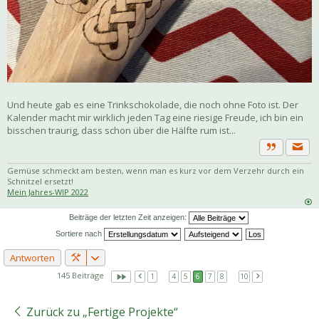
Und heute gab es eine Trinkschokolade, die noch ohne Foto ist. Der
Kalender macht mir wirklich jeden Tag eine riesige Freude, ich bin ein
bisschen traurig, dass schon über die Hälfte rum ist...
Priva
Zitat
Gemüse schmeckt am besten, wenn man es kurz vor dem Verzehr durch ein
Schnitzel ersetzt!
Mein Jahres-WIP 2022
Beiträge der letzten Zeit anzeigen:
Sortiere nach
Antworten
145 Beiträge
1
…
4
5
6
7
8
…
10
Zurück zu „Fertige Projekte“