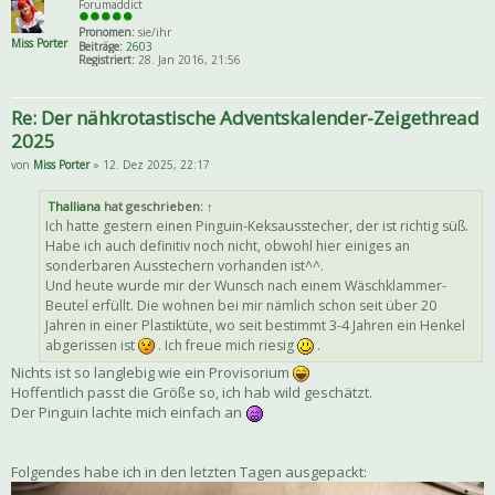
Forumaddict
Pronomen:
sie/ihr
Miss Porter
Beiträge:
2603
Registriert:
28. Jan 2016, 21:56
Re: Der nähkrotastische Adventskalender-Zeigethread
2025
von
Miss Porter
» 12. Dez 2025, 22:17
Thalliana
hat geschrieben:
↑
Ich hatte gestern einen Pinguin-Keksausstecher, der ist richtig süß.
Habe ich auch definitiv noch nicht, obwohl hier einiges an
sonderbaren Ausstechern vorhanden ist^^.
Und heute wurde mir der Wunsch nach einem Wäschklammer-
Beutel erfüllt. Die wohnen bei mir nämlich schon seit über 20
Jahren in einer Plastiktüte, wo seit bestimmt 3-4 Jahren ein Henkel
abgerissen ist
. Ich freue mich riesig
.
Nichts ist so langlebig wie ein Provisorium
Hoffentlich passt die Größe so, ich hab wild geschätzt.
Der Pinguin lachte mich einfach an
Folgendes habe ich in den letzten Tagen ausgepackt: