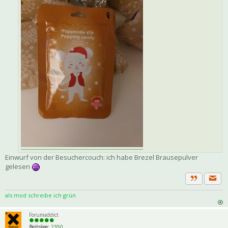
Einwurf von der Besuchercouch: ich habe Brezel Brausepulver
gelesen
Priva
Zitat
als mod schreibe ich grün
Forumaddict
Beiträge:
2350