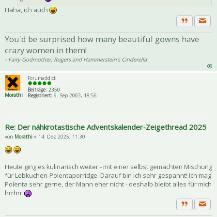
Haha, ich auch
Priva
Zitat
You'd be surprised how many beautiful gowns have
crazy women in them!
- Fairy Godmother, Rogers and Hammerstein's Cinderella
Forumaddict
Beiträge:
2350
Morathi
Registriert:
9. Sep 2003, 18:56
Re: Der nähkrotastische Adventskalender-Zeigethread 2025
von
Morathi
» 14. Dez 2025, 11:30
Heute ging es kulinarisch weiter - mit einer selbst gemachten Mischung
für Lebkuchen-Polentaporridge. Darauf bin ich sehr gespannt! Ich mag
Polenta sehr gerne, der Mann eher nicht - deshalb bleibt alles für mich
hrrhrr
Priva
Zitat