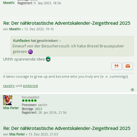
Morathi
Registriert:
9. Sep 2003, 18:56
Re: Der nähkrotastische Adventskalender-Zeigethread 2025
von
Morathi
» 13. Dez 2025, 19:10
Kuhfladen
hat geschrieben:
↑
Einwurf von der Besuchercouch: ich habe Brezel Brausepulver
gelesen
Uhhh spannende Idee
Priva
Zitat
it takes courage to grow up and become who you truly are [e. e. cummings]
ravelry
und
pinterest
Forumaddict
Pronomen:
sie/ihr
Miss Porter
Beiträge:
2603
Registriert:
28. Jan 2016, 21:56
Re: Der nähkrotastische Adventskalender-Zeigethread 2025
von
Miss Porter
» 13. Dez 2025, 21:03