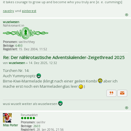
it takes courage to grow up and become who you truly are [e. e. cummings]
ravelry
und
pinterest
wuselwesen
Nähkromant:in
Pronomen:
sie/ihr/they
Beiträge:
6493
Registriert:
15. Dez 2004, 11:52
Re: Der nähkrotastische Adventskalender-Zeigethread 2025
von
wuselwesen
» 14. Dez 2025, 12:32
Türchen Nr. 14:
Auch Yummyooptz
Birne-Kiwi-Marmelade (klingt nach einer geilen Kombi
aber ich
mache erst noch ein Marmeladenglas leer
)
Priva
Zitat
wusi wuselt weiter als wuselwesen
Forumaddict
Pronomen:
sie/ihr
Miss Porter
Beiträge:
2603
Registriert:
28. Jan 2016, 21:56