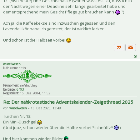
13. (Also heute) Eine Gesichtsmaske (woher wusstest Du, dass ich in
der Nacht wegen einer Deadline sehr lange gearbeitet habe und
dementsprechend mein Gesicht Pflege gut brauchen kann
?)
Ach ja, die Kaffeekekse sind inzwischen gegessen und den
Lavendellikör habe ich getestet, der ist wirklich lecker.
Und schon ist die Halbzeit vorbei
Priva
Zitat
wuselwesen
Nähkromant:in
Pronomen:
sie/ihr/they
Beiträge:
6493
Registriert:
15. Dez 2004, 11:52
Re: Der nähkrotastische Adventskalender-Zeigethread 2025
von
wuselwesen
» 13. Dez 2025, 13:48
Türchen Nr. 13:
Ein Mini-Duschgel
(Und jupz, schon wieder über die Hälfte vorbei *schnüffz*
)
Und hier kommen wieder Bilder