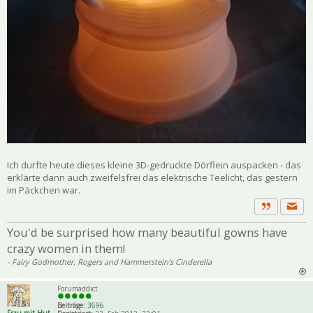
Ich durfte heute dieses kleine 3D-gedruckte Dörflein auspacken - das
erklärte dann auch zweifelsfrei das elektrische Teelicht, das gestern
im Päckchen war.
Priva
Zitat
You'd be surprised how many beautiful gowns have
crazy women in them!
- Fairy Godmother, Rogers and Hammerstein's Cinderella
Forumaddict
Beiträge:
3696