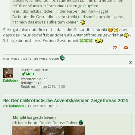
dieses Wochenende noch zum Einsatz kommt) und heute einen
erfüllten Wunsch in Form eines tollen geknüpften
Freundschaftsbändchen in den Farben der Pan-Flagge!
Da heute die Gesundheit sehr streikt und somit auch die Laune,
hat mich das etwas aufheitern können.
Sehr gut (also natürlich nicht, dass die Gesundheit streikt
aber
dass das Freundschaftsbändchen als Antimöffzoidum gewirkt hat
)
Schicke dir noch eine Portion Gesundheit
Priva
Zitat
wusi wuselt weiter als wuselwesen
Brücken-Offizier:in
Pronomen:
Sie/ihr
Kuhfladen
Beiträge:
8417
Registriert:
11. Jan 2011, 17:08
Re: Der nähkrotastische Adventskalender-Zeigethread 2025
von
Kuhfladen
» 13. Dez 2025, 18:18
Morathi
hat geschrieben:
↑
Ich hatte heute Brizzel-Brause-Pulver