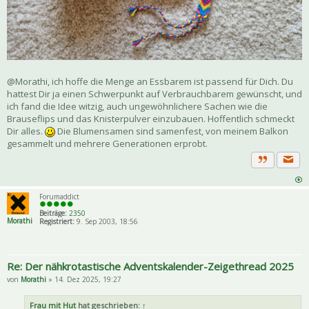
@Morathi, ich hoffe die Menge an Essbarem ist passend für Dich. Du
hattest Dir ja einen Schwerpunkt auf Verbrauchbarem gewünscht, und
ich fand die Idee witzig, auch ungewöhnlichere Sachen wie die
Brauseflips und das Knisterpulver einzubauen. Hoffentlich schmeckt
Dir alles.
Die Blumensamen sind samenfest, von meinem Balkon
gesammelt und mehrere Generationen erprobt.
Priva
Zitat
Forumaddict
Beiträge:
2350
Morathi
Registriert:
9. Sep 2003, 18:56
Re: Der nähkrotastische Adventskalender-Zeigethread 2025
von
Morathi
» 14. Dez 2025, 19:27
Frau mit Hut
hat geschrieben:
↑