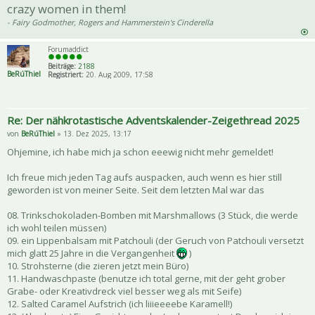
crazy women in them!
- Fairy Godmother, Rogers and Hammerstein's Cinderella
Forumaddict
Beiträge:
2188
BeRúThiel
Registriert:
20. Aug 2009, 17:58
Re: Der nähkrotastische Adventskalender-Zeigethread 2025
von
BeRúThiel
» 13. Dez 2025, 13:17
Ohjemine, ich habe mich ja schon eeewig nicht mehr gemeldet!
Ich freue mich jeden Tag aufs auspacken, auch wenn es hier still
geworden ist von meiner Seite. Seit dem letzten Mal war das
08. Trinkschokoladen-Bomben mit Marshmallows (3 Stück, die werde
ich wohl teilen müssen)
09. ein Lippenbalsam mit Patchouli (der Geruch von Patchouli versetzt
mich glatt 25 Jahre in die Vergangenheit
)
10. Strohsterne (die zieren jetzt mein Büro)
11. Handwaschpaste (benutze ich total gerne, mit der geht grober
Grabe- oder Kreativdreck viel besser weg als mit Seife)
12. Salted Caramel Aufstrich (ich liiieeeebe Karamell!)