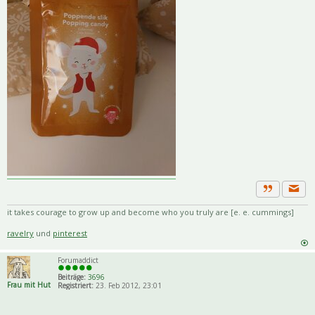
Priva
Zitat
it takes courage to grow up and become who you truly are [e. e. cummings]
ravelry
und
pinterest
Forumaddict
Beiträge:
3696
Frau mit Hut
Registriert:
23. Feb 2012, 23:01