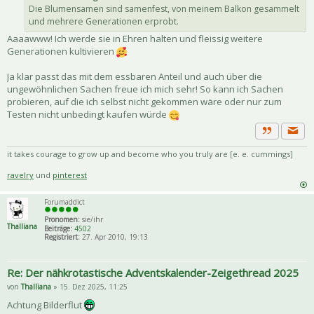
Die Blumensamen sind samenfest, von meinem Balkon gesammelt
und mehrere Generationen erprobt.
Aaaawww! Ich werde sie in Ehren halten und fleissig weitere
Generationen kultivieren
Ja klar passt das mit dem essbaren Anteil und auch über die
ungewöhnlichen Sachen freue ich mich sehr! So kann ich Sachen
probieren, auf die ich selbst nicht gekommen wäre oder nur zum
Testen nicht unbedingt kaufen würde
Priva
Zitat
it takes courage to grow up and become who you truly are [e. e. cummings]
ravelry
und
pinterest
Forumaddict
Pronomen:
sie/ihr
Thalliana
Beiträge:
4502
Registriert:
27. Apr 2010, 19:13
Re: Der nähkrotastische Adventskalender-Zeigethread 2025
von
Thalliana
» 15. Dez 2025, 11:25
Achtung Bilderflut