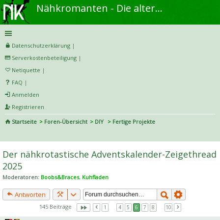
Nähkromanten - Die alternative Näh- und DIY-Community
Datenschutzerklärung
|
Serverkostenbeteiligung
|
Netiquette
|
FAQ
|
Anmelden
Registrieren
Startseite
Foren-Übersicht
DIY
Fertige Projekte
S
uc
Der nähkrotastische Adventskalender-Zeigethread
he
2025
Moderatoren:
Boobs&Braces
,
Kuhfladen
Antworten
145 Beiträge
1
…
4
5
6
7
8
…
10