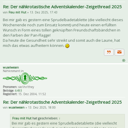
Re: Der nähkrotastische Adventskalender-Zeigethread 2025
von
Frau mit Hut
» 13. Dez 2025, 17:43
Bei mir gab es gestern eine Sprudelbadetablette (die vielleicht dieses
Wochenende noch zum Einsatz kommt) und heute einen erfüllten
Wunsch in Form eines tollen geknüpften Freundschaftsbändchen in
den Farben der Pan-Flagge!
Da heute die Gesundheit sehr streikt und somit auch die Laune, hat
mich das etwas aufheitern können.
Priva
Zitat
wuselwesen
Nähkromant:in
Pronomen:
sie/ihr/they
Beiträge:
6493
Registriert:
15. Dez 2004, 11:52
Re: Der nähkrotastische Adventskalender-Zeigethread 2025
von
wuselwesen
» 13. Dez 2025, 18:00
Frau mit Hut
hat geschrieben:
↑
Bei mir gab es gestern eine Sprudelbadetablette (die vielleicht