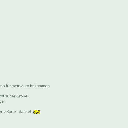
den für mein Auto bekommen.
echt super Größe!
ger
ene Karte - danke!