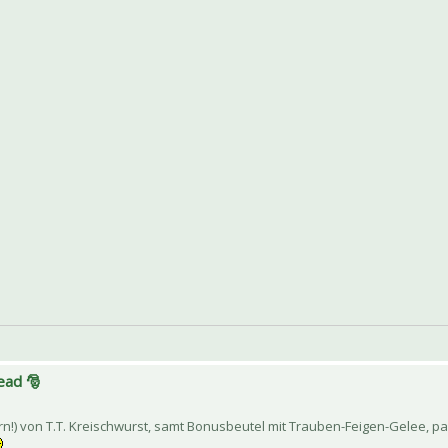
ead 🎅
ern!) von T.T. Kreischwurst, samt Bonusbeutel mit Trauben-Feigen-Gelee,