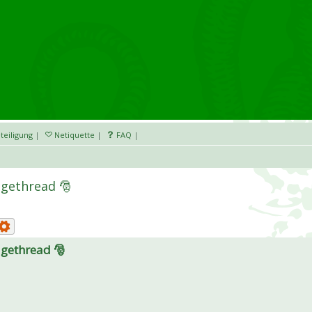
teiligung
|
Netiquette
|
FAQ
|
igethread 🎅
igethread 🎅