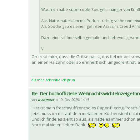
Wuuh ich habe supercoole Spiegelanhänger von Kuhf
Aus Naturmaterialen mit Perlen - richtig schön und ei
Als Goodie gab es einen gefilzten Assasins Creed Anh
Dazu eine schöne selbstgemalte und liebevoll geschr
V
Oh freut mich, dass die Größe passt, das fiel mir am sc
an einen Haizahn oder so erinnert) sich umgedreht hat, 
als mod schreibe ich grün
Re: Der hochoffizielle Weihnachtswichtelnzeigethr
von
wuselwesen
» 19. Dez 2025, 14:45
Hier ist mein froschwuffzencooles Paper-Piecing-Frosch
Jetzt muss ich mir auf dem metallenen Küchenstuhl nicht 
Und ich finde es sieht so aus, als hätte es immer schon 
Noch mal vielen lieben Dank