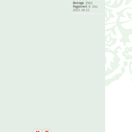
Beiträge:
2502
Registriert:
8. Dez
2003, 06:52