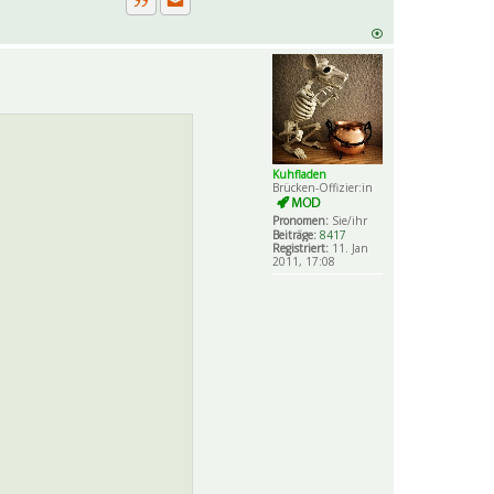
Private Nachricht senden
Zitat
Kuhfladen
Brücken-Offizier:in
Pronomen:
Sie/ihr
Beiträge:
8417
Registriert:
11. Jan
2011, 17:08