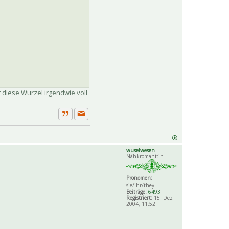
 diese Wurzel irgendwie voll
Private Nachricht senden
Zitat
wuselwesen
Nähkromant:in
Pronomen:
sie/ihr/they
Beiträge:
6493
Registriert:
15. Dez
2004, 11:52