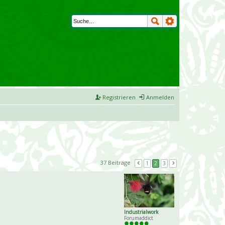
Registrieren
Anmelden
37 Beiträge
1
2
3
Industrialwork
Forumaddict