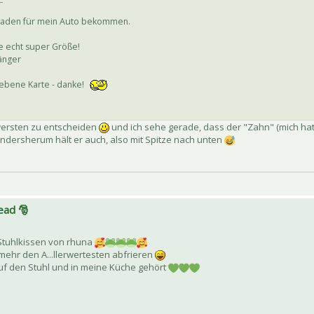
laden für mein Auto bekommen.
ne echt super Größe!
änger
iebene Karte - danke!
hwersten zu entscheiden
und ich sehe gerade, dass der "Zahn" (mich hat
andersherum hält er auch, also mit Spitze nach unten
ead 🎅
-Stuhlkissen von rhuna
mehr den A...llerwertesten abfrieren
auf den Stuhl und in meine Küche gehört