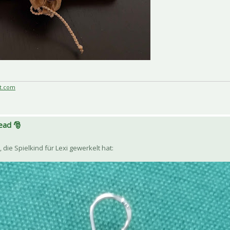
t.com
ead 🎅
die Spielkind für Lexi gewerkelt hat: