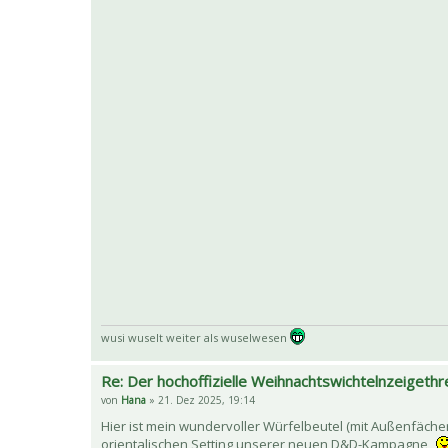
wusi wuselt weiter als wuselwesen
Re: Der hochoffizielle Weihnachtswichtelnzeigethr
von
Hana
» 21. Dez 2025, 19:14
Hier ist mein wundervoller Würfelbeutel (mit Außenfäch
orientalischen Setting unserer neuen D&D-Kampagne