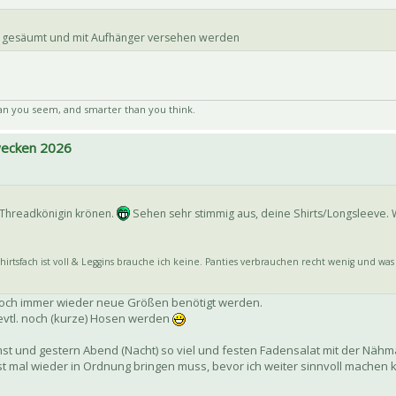
t gesäumt und mit Aufhänger versehen werden
an you seem, and smarter than you think.
 wecken 2026
 Threadkönigin krönen.
Sehen sehr stimmig aus, deine Shirts/Longsleeve. 
irtsfach ist voll & Leggins brauche ich keine. Panties verbrauchen recht wenig und was a
s doch immer wieder neue Größen benötigt werden.
evtl. noch (kurze) Hosen werden
st und gestern Abend (Nacht) so viel und festen Fadensalat mit der Nähm
rst mal wieder in Ordnung bringen muss, bevor ich weiter sinnvoll machen