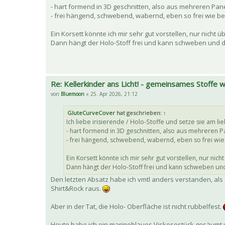
- hart formend in 3D geschnitten, also aus mehreren Pane
- frei hängend, schwebend, wabernd, eben so frei wie be
Ein Korsett könnte ich mir sehr gut vorstellen, nur nich
Dann hängt der Holo-Stoff frei und kann schweben und d
Re: Kellerkinder ans Licht! - gemeinsames Stoffe
von
Bluemoon
» 25. Apr 2026, 21:12
GluteCurveCover
hat geschrieben:
↑
Ich liebe irisierende / Holo-Stoffe und setze sie am lie
- hart formend in 3D geschnitten, also aus mehreren P
- frei hängend, schwebend, wabernd, eben so frei wie 
Ein Korsett könnte ich mir sehr gut vorstellen, nur ni
Dann hängt der Holo-Stoff frei und kann schweben und
Den letzten Absatz habe ich vmtl anders verstanden, als
Shirt&Rock raus.
Aber in der Tat, die Holo- Oberfläche ist nicht rubbelfest.
Heute habe ich ein marineblaues Viskosestück gesäumt u