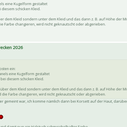
ls eine Kugelform gestaltet
i diesem schicken Kleid.
t über dem Kleid sondern unter dem Kleid und das dann z. B. auf Höhe der M
ie Farbe changieren, wird nicht geknautscht oder abgerieben.
 wecken 2026
bsten ein:
anels eine Kugelform gestaltet
bei diesem schicken Kleid.
cht über dem Kleid sondern unter dem Kleid und das dann z. B. auf Höhe der M
 die Farbe changieren, wird nicht geknautscht oder abgerieben.
 er gemeint war, ich komme nämlich dann bei Korsett auf der Haut, darübe
nd damit nun ein Halstuch schmeichelhafter Farbe.