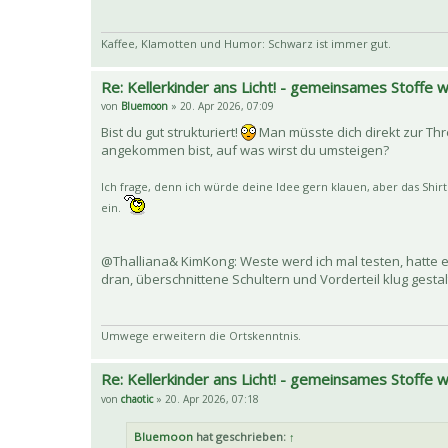
Kaffee, Klamotten und Humor: Schwarz ist immer gut.
Re: Kellerkinder ans Licht! - gemeinsames Stoffe
von
Bluemoon
» 20. Apr 2026, 07:09
Bist du gut strukturiert!
Man müsste dich direkt zur Th
angekommen bist, auf was wirst du umsteigen?
Ich frage, denn ich würde deine Idee gern klauen, aber das Shirt
ein.
@Thalliana& KimKong: Weste werd ich mal testen, hatte e
dran, überschnittene Schultern und Vorderteil klug gesta
Umwege erweitern die Ortskenntnis.
Re: Kellerkinder ans Licht! - gemeinsames Stoffe
von
chaotic
» 20. Apr 2026, 07:18
Bluemoon
hat geschrieben:
↑