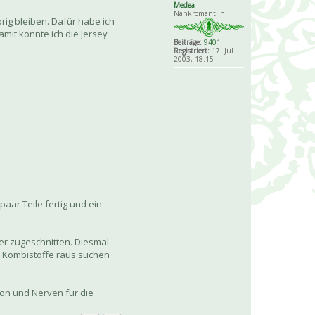
Medea
Nähkromant:in
ig bleiben. Dafür habe ich
mit konnte ich die Jersey
Beiträge:
9401
Registriert:
17. Jul
2003, 18:15
aar Teile fertig und ein
er zugeschnitten. Diesmal
de Kombistoffe raus suchen
on und Nerven für die