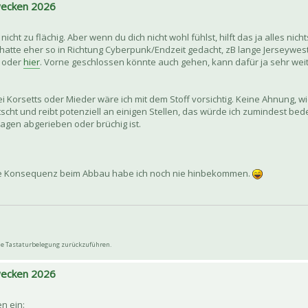
 wecken 2026
h nicht zu flächig. Aber wenn du dich nicht wohl fühlst, hilft das ja alles ni
 hatte eher so in Richtung Cyberpunk/Endzeit gedacht, zB lange Jerseywes
, oder
hier
. Vorne geschlossen könnte auch gehen, kann dafür ja sehr wei
Bei Korsetts oder Mieder wäre ich mit dem Stoff vorsichtig. Keine Ahnung, 
autscht und reibt potenziell an einigen Stellen, das würde ich zumindest b
agen abgerieben oder brüchig ist.
ine Konsequenz beim Abbau habe ich noch nie hinbekommen.
wie Tastaturbelegung zurückzuführen.
 wecken 2026
en ein: