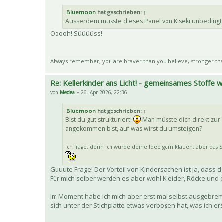
Bluemoon
hat geschrieben:
↑
Ausserdem musste dieses Panel von Kiseki unbeding
Ooooh! Süüüüss!
Always remember, you are braver than you believe, stronger th
Re: Kellerkinder ans Licht! - gemeinsames Stoffe
von
Medea
» 26. Apr 2026, 22:36
Bluemoon
hat geschrieben:
↑
Bist du gut strukturiert!
Man müsste dich direkt zur
angekommen bist, auf was wirst du umsteigen?
Ich frage, denn ich würde deine Idee gern klauen, aber das Sh
Guuute Frage! Der Vorteil von Kindersachen ist ja, das
Für mich selber werden es aber wohl Kleider, Röcke und 
Im Moment habe ich mich aber erst mal selbst ausgebrem
sich unter der Stichplatte etwas verbogen hat, was ich e