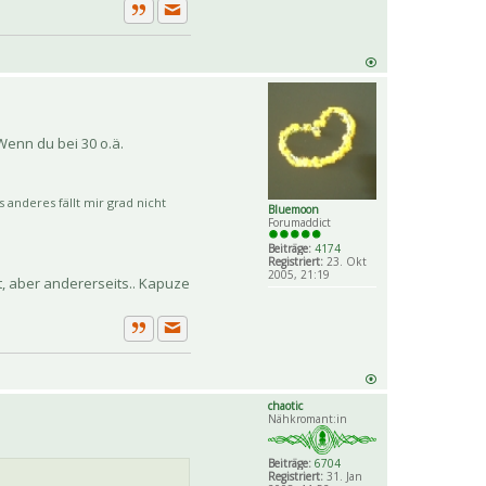
Private Nachricht senden
Zitat
Wenn du bei 30 o.ä.
 anderes fällt mir grad nicht
Bluemoon
Forumaddict
Beiträge:
4174
Registriert:
23. Okt
2005, 21:19
t, aber andererseits.. Kapuze
Private Nachricht senden
Zitat
chaotic
Nähkromant:in
Beiträge:
6704
Registriert:
31. Jan