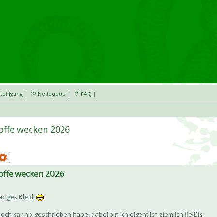
teiligung
|
Netiquette
|
FAQ
|
toffe wecken 2026
toffe wecken 2026
aciges Kleid!
och gar nix geschrieben habe, dabei bin ich eigentlich ziemlich fleißig.