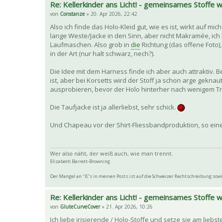
Re: Kellerkinder ans Licht! - gemeinsames Stoffe
von
Constanze
» 20. Apr 2026, 22:42
Also ich finde das Holo-Kleid gut, wie es ist, wirkt auf mic
lange Weste/Jacke in den Sinn, aber nicht Makramée, ich
Laufmaschen. Also grob in
die
Richtung (das offene Foto)
in der Art (nur halt schwarz, nech?).
Die Idee mit dem Harness finde ich aber auch attraktiv. 
ist, aber bei Korsetts wird der Stoff ja schon arge gekn
ausprobieren, bevor der Holo hinterher nach wenigem Tr
Die Taufjacke ist ja allerliebst, sehr schick.
Und Chapeau vor der Shirt-Fliessbandproduktion, so e
Wer also näht, der weiß auch, wie man trennt.
Elizabeth Barrett-Browning
Der Mangel an "ß"s in meinen Posts ist auf die Schweizer Rechtschreibung so
Re: Kellerkinder ans Licht! - gemeinsames Stoffe
von
GluteCurveCover
» 21. Apr 2026, 10:26
Ich liebe irisierende / Holo-Stoffe und setze sie am liebst