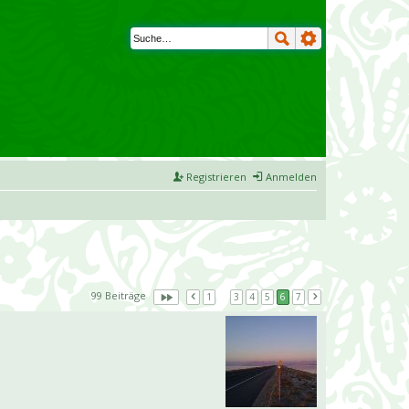
Registrieren
Anmelden
99 Beiträge
1
…
3
4
5
6
7