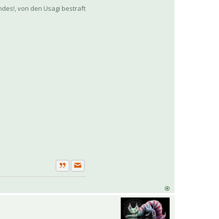
es!, von den Usagi bestraft
Private Nachricht senden
Zitat