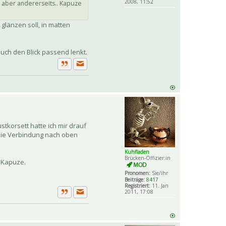
2008, 11:52
, aber andererseits.. Kapuze
glänzen soll, in matten
auch den Blick passend lenkt.
Private Nachricht senden
Zitat
tkorsett hatte ich mir drauf
 die Verbindung nach oben
Kuhfladen
Brücken-Offizier:in
t Kapuze.
Pronomen:
Sie/ihr
Beiträge:
8417
Registriert:
11. Jan
2011, 17:08
Private Nachricht senden
Zitat