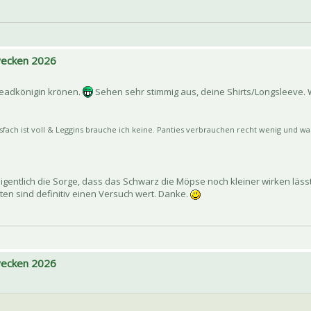
 wecken 2026
readkönigin krönen.
Sehen sehr stimmig aus, deine Shirts/Longsleeve. 
sfach ist voll & Leggins brauche ich keine. Panties verbrauchen recht wenig und was
igentlich die Sorge, dass das Schwarz die Möpse noch kleiner wirken läss
lten sind definitiv einen Versuch wert. Danke.
 wecken 2026