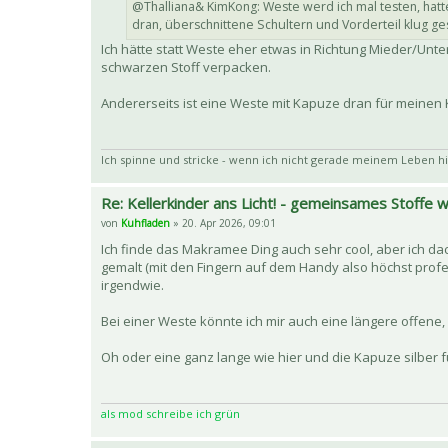
@Thalliana& KimKong: Weste werd ich mal testen, hatte
dran, überschnittene Schultern und Vorderteil klug ges
Ich hätte statt Weste eher etwas in Richtung Mieder/Unte
schwarzen Stoff verpacken.
Andererseits ist eine Weste mit Kapuze dran für meinen K
Ich spinne und stricke - wenn ich nicht gerade meinem Leben hi
Re: Kellerkinder ans Licht! - gemeinsames Stoffe
von
Kuhfladen
» 20. Apr 2026, 09:01
Ich finde das Makramee Ding auch sehr cool, aber ich da
gemalt (mit den Fingern auf dem Handy also höchst prof
irgendwie.
Bei einer Weste könnte ich mir auch eine längere offene, d
Oh oder eine ganz lange wie hier und die Kapuze silber 
als mod schreibe ich grün