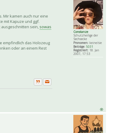
chts. Mir kamen auch nur eine
te mit Kapuze und ggf.
t ausgeschnitten sein,
sowas
Constanze
Schutzheilige der
Sechsecke
wie empfindlich das Holozeug
Pronomen:
keine/sie
Beiträge:
5031
edenken oder an einem Rest
Registriert:
18. Jan
2007, 17:53
Private Nachricht senden
Zitat