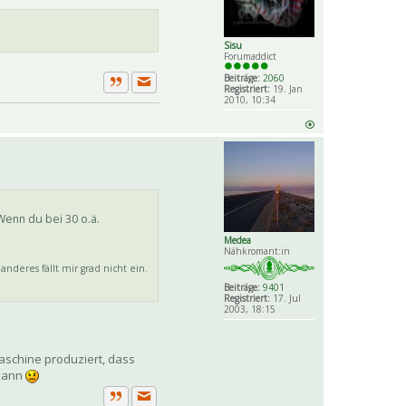
Sisu
Forumaddict
Beiträge:
2060
Registriert:
19. Jan
Private Nachricht senden
Zitat
2010, 10:34
Wenn du bei 30 o.ä.
Medea
Nähkromant:in
nderes fällt mir grad nicht ein.
Beiträge:
9401
Registriert:
17. Jul
2003, 18:15
aschine produziert, dass
 kann