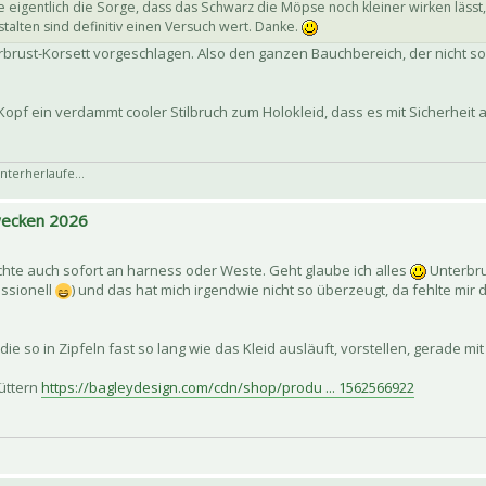
 eigentlich die Sorge, dass das Schwarz die Möpse noch kleiner wirken lässt
talten sind definitiv einen Versuch wert. Danke.
rbrust-Korsett vorgeschlagen. Also den ganzen Bauchbereich, der nicht so 
opf ein verdammt cooler Stilbruch zum Holokleid, dass es mit Sicherheit 
nterherlaufe...
 wecken 2026
chte auch sofort an harness oder Weste. Geht glaube ich alles
Unterbrus
essionell
) und das hat mich irgendwie nicht so überzeugt, da fehlte mir
ie so in Zipfeln fast so lang wie das Kleid ausläuft, vorstellen, gerade mi
füttern
https://bagleydesign.com/cdn/shop/produ ... 1562566922