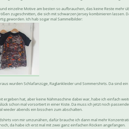
 und einzelne Motive am besten so aufbrauchen, das keine Reste mehr übr
ößen zugeschnitten, die sich mit schwarzen Jersey kombinieren lassen. Da
ertig geworden. Ich hab sogar mal Sammelbilder:
raus wurden Schlafanzüge, Raglankleider und Sommershirts. Da sind ein p
t ergeben hat, aber keine Nähmaschine dabei war, habe ich einfach weit
 Glück schon mal vorsortiert in einer Kiste. Da muss ich jetzt noch passen
al wieder abends ein bisschen zum abschalten.
hirts von mir umzunähen, dafür brauche ich dann mal mehr Konzentrati
och, da habe ich erst mal mit zwei ganz einfachen Röcken angefangen.