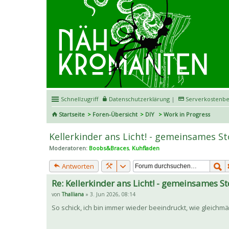
Schnellzugriff
Datenschutzerklärung
|
Serverkostenbe
Startseite
Foren-Übersicht
DIY
Work in Progress
Kellerkinder ans Licht! - gemeinsames S
Moderatoren:
Boobs&Braces
,
Kuhfladen
Antworten
Re: Kellerkinder ans Licht! - gemeinsames S
von
Thalliana
» 3. Jun 2026, 08:14
So schick, ich bin immer wieder beeindruckt, wie gleich