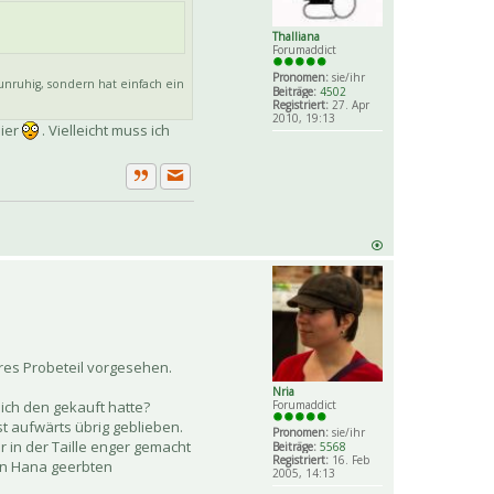
Thalliana
Forumaddict
Pronomen:
sie/ihr
nruhig, sondern hat einfach ein
Beiträge:
4502
Registriert:
27. Apr
2010, 19:13
hier
. Vielleicht muss ich
Private Nachricht senden
Zitat
ares Probeteil vorgesehen.
Nria
Forumaddict
 ich den gekauft hatte?
st aufwärts übrig geblieben.
Pronomen:
sie/ihr
r in der Taille enger gemacht
Beiträge:
5568
Registriert:
16. Feb
von Hana geerbten
2005, 14:13