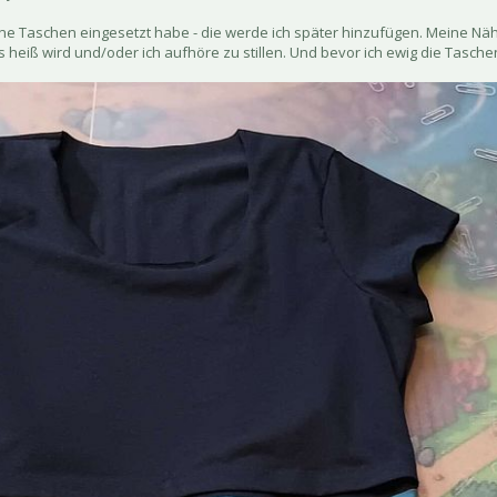
ne Taschen eingesetzt habe - die werde ich später hinzufügen. Meine Nä
 heiß wird und/oder ich aufhöre zu stillen. Und bevor ich ewig die Taschen 