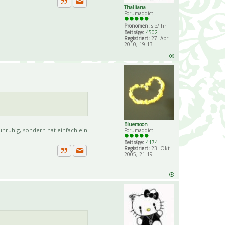
Thalliana
Private Nachricht senden
Zitat
Forumaddict
Pronomen:
sie/ihr
Beiträge:
4502
Registriert:
27. Apr
2010, 19:13
Bluemoon
nruhig, sondern hat einfach ein
Forumaddict
Beiträge:
4174
Registriert:
23. Okt
2005, 21:19
Private Nachricht senden
Zitat