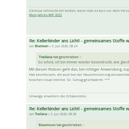
Gemüse schmeckt am besten, wenn man es kurz vor dem Verzehr
Mein Jahres-WIP 2022
Re: Kellerkinder ans Licht! - gemeinsames Stoffe
von
Bluemoon
» 3. Jun 2026, 08:24
Thalliana
hat geschrieben:
↑
So schick, ich bin immer wieder beeindruckt, wie gle
Mit diesen Walzen geht das, bei richtiger Anwendung, super
Hab beschlossen, die auch bei der Hausrenovierung anzuwenden
bisschen visual interest. So. Genug geschwärmt. ^^°
Umwege erweitern die Ortskenntnis.
Re: Kellerkinder ans Licht! - gemeinsames Stoffe
von
Thalliana
» 3. Jun 2026, 08:28
Bluemoon
hat geschrieben:
↑