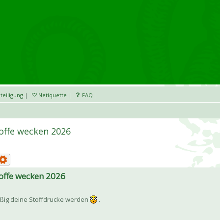
teiligung
|
Netiquette
|
FAQ
|
toffe wecken 2026
toffe wecken 2026
mäßig deine Stoffdrucke werden
.