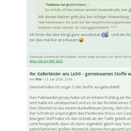
Thalliana
hat geschrieben:
↑
So schick, ich bin immer wieder beeindruckt, wie
Mit diesen Walzen geht das, bei richtiger Anwendung, su
Hab beschlossen, die auch bei der Hausrenovierung anzuwen
bisschen visual interest. So. Genug geschwärmt. ^^°
Ich finde die Idee klingt ganz wunderbar
. Und die Wa
mir das mal live anschauen
.
Gemüse schmeckt am besten, wenn man es kurz vor dem Verzehr
Mein Jahres-WIP 2022
Re: Kellerkinder ans Licht! - gemeinsames Stoffe
von
Nria
» 12. Jun 2026, 23:56
Diesmal habe ich sogar 3 olle Stoffe ausgebuddelt!
Den Palmwedel-Jersey habe ich im letzten Frühling als Re
Jetzt habe ich umdisponiert und es ist der Rockteil eines
Das Oberteil ist aus einem dunkelblauen Jersey, den ich 
Der Schnitt ist ursprünglich das Pembroke Dress von Cash
Mangels Stoff habe ich den Schnitt ab der Taille geteilt 
(und festgestellt, dass ich dann eigentlich gleich das T
petrolfarbenen großen Reststück dazwischengesetzt und je