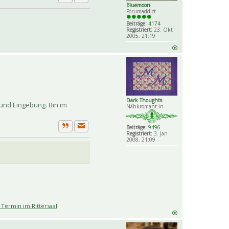
Private Nachricht senden
Zitat
Bluemoon
Forumaddict
Beiträge:
4174
Registriert:
23. Okt
2005, 21:19
Dark Thoughts
und Eingebung. Bin im
Nähkromant:in
Beiträge:
9496
Private Nachricht senden
Registriert:
3. Jan
Zitat
2008, 21:09
Termin im Rittersaal