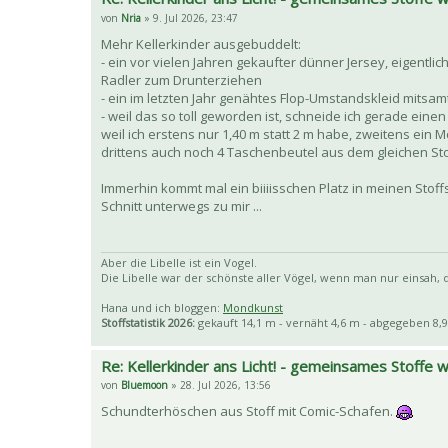
von
Nria
» 9. Jul 2026, 23:47
Mehr Kellerkinder ausgebuddelt:
- ein vor vielen Jahren gekaufter dünner Jersey, eigentlic
Radler zum Drunterziehen
- ein im letzten Jahr genähtes Flop-Umstandskleid mitsam
- weil das so toll geworden ist, schneide ich gerade eine
weil ich erstens nur 1,40 m statt 2 m habe, zweitens ein M
drittens auch noch 4 Taschenbeutel aus dem gleichen Stoff
Immerhin kommt mal ein biiiisschen Platz in meinen Stoff
Schnitt unterwegs zu mir ...
Aber die Libelle ist ein Vogel.
Die Libelle war der schönste aller Vögel, wenn man nur einsah, da
Hana und ich bloggen:
Mondkunst
Stoffstatistik 2026:
gekauft 14,1 m - vernäht 4,6 m - abgegeben 8,9
Re: Kellerkinder ans Licht! - gemeinsames Stoffe
von
Bluemoon
» 28. Jul 2026, 13:56
Schundterhöschen aus Stoff mit Comic-Schafen.