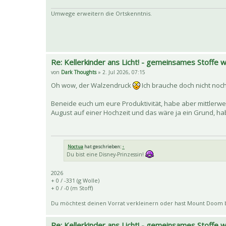
Umwege erweitern die Ortskenntnis.
Re: Kellerkinder ans Licht! - gemeinsames Stoffe
von
Dark Thoughts
» 2. Jul 2026, 07:15
Oh wow, der Walzendruck
Ich brauche doch nicht noch
Beneide euch um eure Produktivität, habe aber mittlerw
August auf einer Hochzeit und das wäre ja ein Grund, h
Noctua
hat geschrieben:
↑
Du bist eine Disney-Prinzessin!
2026
+ 0 / -331 (g Wolle)
+ 0 / -0 (m Stoff)
Du möchtest deinen Vorrat verkleinern oder hast Mount Doom
Re: Kellerkinder ans Licht! - gemeinsames Stoffe