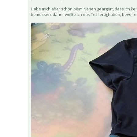
Habe mich aber schon beim Nähen geärgert, dass ich kei
bemessen, daher wollte ich das Teil fertighaben, bevor es