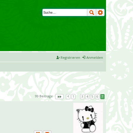
Registrieren
Anmelden
99 Beiträge
1
…
3
4
5
6
7