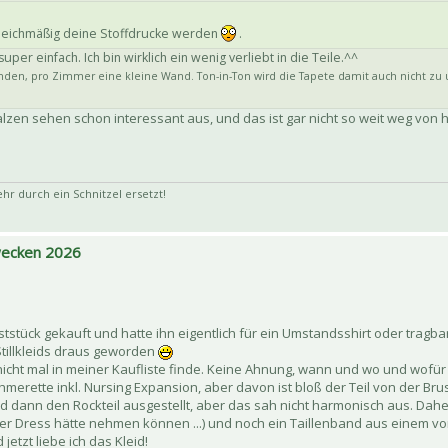
 gleichmäßig deine Stoffdrucke werden
.
per einfach. Ich bin wirklich ein wenig verliebt in die Teile.^^
den, pro Zimmer eine kleine Wand. Ton-in-Ton wird die Tapete damit auch nicht zu u
lzen sehen schon interessant aus, und das ist gar nicht so weit weg von 
 durch ein Schnitzel ersetzt!
 wecken 2026
ststück gekauft und hatte ihn eigentlich für ein Umstandsshirt oder tragb
 Stillkleids draus geworden
nicht mal in meiner Kaufliste finde. Keine Ahnung, wann und wo und wofür
merette inkl. Nursing Expansion, aber davon ist bloß der Teil von der Bru
und dann den Rockteil ausgestellt, aber das sah nicht harmonisch aus. Dahe
urner Dress hätte nehmen können ...) und noch ein Taillenband aus einem 
tzt liebe ich das Kleid!