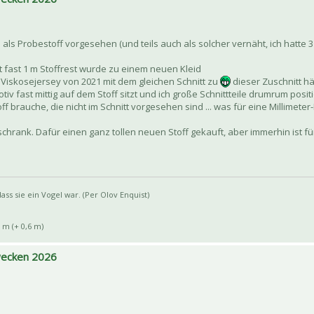
h als Probestoff vorgesehen (und teils auch als solcher vernäht, ich hatte 
t fast 1 m Stoffrest wurde zu einem neuen Kleid
n Viskosejersey von 2021 mit dem gleichen Schnitt zu
dieser Zuschnitt hä
otiv fast mittig auf dem Stoff sitzt und ich große Schnittteile drumrum posi
 brauche, die nicht im Schnitt vorgesehen sind ... was für eine Millimeter
schrank. Dafür einen ganz tollen neuen Stoff gekauft, aber immerhin ist f
ss sie ein Vogel war. (Per Olov Enquist)
 m (+ 0,6 m)
 wecken 2026