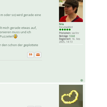
3 m oder so) wird gerade eine
Nria
Forumaddict
lt mich gerade etwas auf,
tionieren muss und ich
Pronomen:
sie/ihr
-Puzzelei!
Beiträge:
5568
Registriert:
16. Feb
2005, 14:13
ür den schon der geplottete
Private Nachricht senden
Zitat