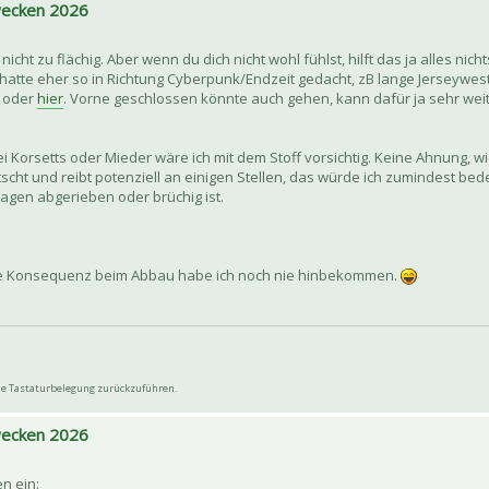
 wecken 2026
h nicht zu flächig. Aber wenn du dich nicht wohl fühlst, hilft das ja alles ni
 hatte eher so in Richtung Cyberpunk/Endzeit gedacht, zB lange Jerseywes
, oder
hier
. Vorne geschlossen könnte auch gehen, kann dafür ja sehr wei
Bei Korsetts oder Mieder wäre ich mit dem Stoff vorsichtig. Keine Ahnung, 
autscht und reibt potenziell an einigen Stellen, das würde ich zumindest b
agen abgerieben oder brüchig ist.
ine Konsequenz beim Abbau habe ich noch nie hinbekommen.
wie Tastaturbelegung zurückzuführen.
 wecken 2026
en ein: