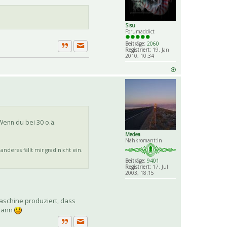
Sisu
Forumaddict
Beiträge:
2060
Registriert:
19. Jan
Private Nachricht senden
Zitat
2010, 10:34
Wenn du bei 30 o.ä.
Medea
Nähkromant:in
nderes fällt mir grad nicht ein.
Beiträge:
9401
Registriert:
17. Jul
2003, 18:15
aschine produziert, dass
 kann