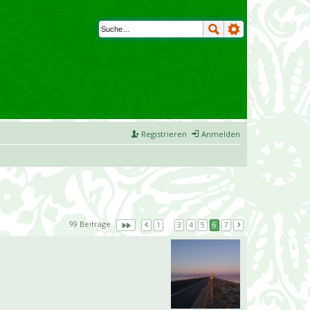
Registrieren
Anmelden
99 Beiträge
1
…
3
4
5
6
7