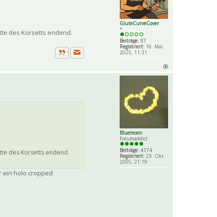
GluteCurveCover
*
itte des Korsetts endend.
Beiträge:
97
Registriert:
16. Mai
2025, 11:31
Private Nachricht senden
Zitat
Bluemoon
Forumaddict
Beiträge:
4174
itte des Korsetts endend.
Registriert:
23. Okt
2005, 21:19
r ein holo cropped