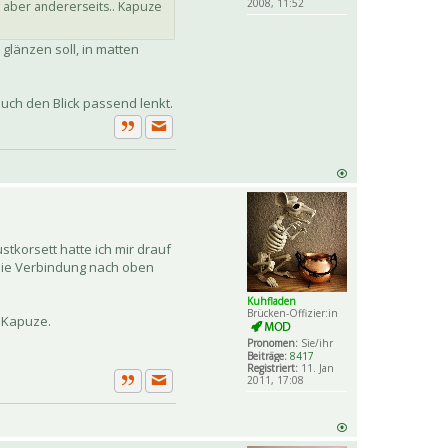
2008, 11:52
, aber andererseits.. Kapuze
glänzen soll, in matten
auch den Blick passend lenkt.
Private Nachricht senden
Zitat
tkorsett hatte ich mir drauf
 die Verbindung nach oben
Kuhfladen
Brücken-Offizier:in
t Kapuze.
Pronomen:
Sie/ihr
Beiträge:
8417
Registriert:
11. Jan
2011, 17:08
Private Nachricht senden
Zitat