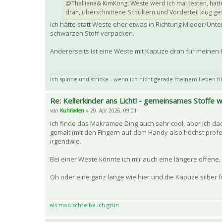
@Thalliana& KimKong: Weste werd ich mal testen, hatte
dran, überschnittene Schultern und Vorderteil klug ges
Ich hätte statt Weste eher etwas in Richtung Mieder/Unte
schwarzen Stoff verpacken.
Andererseits ist eine Weste mit Kapuze dran für meinen K
Ich spinne und stricke - wenn ich nicht gerade meinem Leben hi
Re: Kellerkinder ans Licht! - gemeinsames Stoffe
von
Kuhfladen
» 20. Apr 2026, 09:01
Ich finde das Makramee Ding auch sehr cool, aber ich da
gemalt (mit den Fingern auf dem Handy also höchst prof
irgendwie.
Bei einer Weste könnte ich mir auch eine längere offene, d
Oh oder eine ganz lange wie hier und die Kapuze silber 
als mod schreibe ich grün