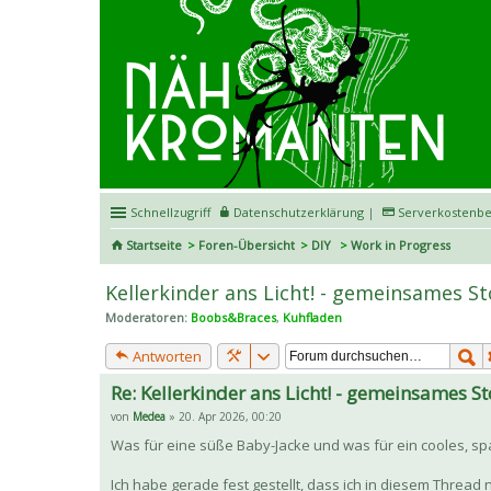
Schnellzugriff
Datenschutzerklärung
|
Serverkostenbe
Startseite
Foren-Übersicht
DIY
Work in Progress
Kellerkinder ans Licht! - gemeinsames S
Moderatoren:
Boobs&Braces
,
Kuhfladen
Antworten
Re: Kellerkinder ans Licht! - gemeinsames S
von
Medea
» 20. Apr 2026, 00:20
Was für eine süße Baby-Jacke und was für ein cooles, sp
Ich habe gerade fest gestellt, dass ich in diesem Thread n