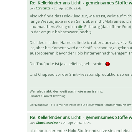
Re: Kellerkinder ans Licht! - gemeinsames Stoffe
von
Constanze
» 20. Apr 2026, 22:42
Also ich finde das Holo-Kleid gut, wie es ist, wirkt auf mic
lange Weste/Jacke in den Sinn, aber nicht Makramée, ich
Laufmaschen. Also grob in
die
Richtung (das offene Foto)
in der Art (nur halt schwarz, nech?).
Die Idee mit dem Harness finde ich aber auch attraktiv. 
ist, aber bei Korsetts wird der Stoff ja schon arge gekn
ausprobieren, bevor der Holo hinterher nach wenigem Tr
Die Taufjacke ist ja allerliebst, sehr schick.
Und Chapeau vor der Shirt-Fliessbandproduktion, so e
Wer also näht, der weiß auch, wie man trennt.
Elizabeth Barrett-Browning
Der Mangel an "ß"s in meinen Posts ist auf die Schweizer Rechtschreibung so
Re: Kellerkinder ans Licht! - gemeinsames Stoffe
von
GluteCurveCover
» 21. Apr 2026, 10:26
Ich liebe irisierende / Holo-Stoffe und setze sie am liebst