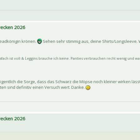
 wecken 2026
readkönigin krönen.
Sehen sehr stimmig aus, deine Shirts/Longsleeve. 
sfach ist voll & Leggins brauche ich keine. Panties verbrauchen recht wenig und was
igentlich die Sorge, dass das Schwarz die Möpse noch kleiner wirken läss
lten sind definitiv einen Versuch wert. Danke.
 wecken 2026