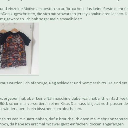
 und einzelne Motive am besten so aufbrauchen, das keine Reste mehr übr
ößen zugeschnitten, die sich mit schwarzen Jersey kombinieren lassen. Da
ertig geworden. Ich hab sogar mal Sammelbilder:
raus wurden Schlafanzüge, Raglankleider und Sommershirts. Da sind ein p
t ergeben hat, aber keine Nähmaschine dabei war, habe ich einfach weit
 Glück schon mal vorsortiert in einer Kiste. Da muss ich jetzt noch passen
al wieder abends ein bisschen zum abschalten.
hirts von mir umzunähen, dafür brauche ich dann mal mehr Konzentrati
och, da habe ich erst mal mit zwei ganz einfachen Röcken angefangen.