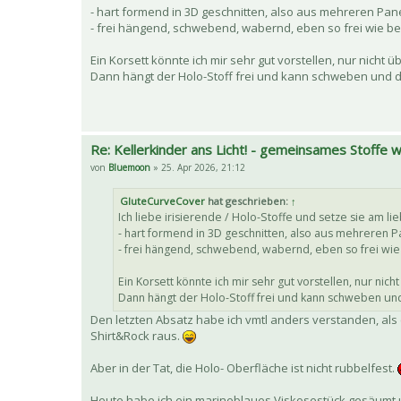
- hart formend in 3D geschnitten, also aus mehreren Pane
- frei hängend, schwebend, wabernd, eben so frei wie be
Ein Korsett könnte ich mir sehr gut vorstellen, nur nich
Dann hängt der Holo-Stoff frei und kann schweben und d
Re: Kellerkinder ans Licht! - gemeinsames Stoffe
von
Bluemoon
» 25. Apr 2026, 21:12
GluteCurveCover
hat geschrieben:
↑
Ich liebe irisierende / Holo-Stoffe und setze sie am lie
- hart formend in 3D geschnitten, also aus mehreren P
- frei hängend, schwebend, wabernd, eben so frei wie 
Ein Korsett könnte ich mir sehr gut vorstellen, nur ni
Dann hängt der Holo-Stoff frei und kann schweben und
Den letzten Absatz habe ich vmtl anders verstanden, als
Shirt&Rock raus.
Aber in der Tat, die Holo- Oberfläche ist nicht rubbelfest.
Heute habe ich ein marineblaues Viskosestück gesäumt u