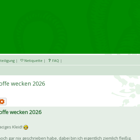
teiligung
|
Netiquette
|
FAQ
|
toffe wecken 2026
toffe wecken 2026
aciges Kleid!
och gar nix geschrieben habe, dabei bin ich eigentlich ziemlich fleißig.