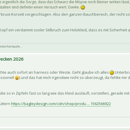
 eigentlich die Sorge, dass das Schwarz die Möpse noch kleiner wirken lässt
talten sind definitiv einen Versuch wert. Danke.
rbrust-Korsett vorgeschlagen. Also den ganzen Bauchbereich, der nicht so 
opf ein verdammt cooler Stilbruch zum Holokleid, dass es mit Sicherheit 
nterherlaufe...
 wecken 2026
chte auch sofort an harness oder Weste. Geht glaube ich alles
Unterbrus
essionell
) und das hat mich irgendwie nicht so überzeugt, da fehlte mir
ie so in Zipfeln fast so lang wie das Kleid ausläuft, vorstellen, gerade mi
füttern
https://bagleydesign.com/cdn/shop/produ ... 1562566922