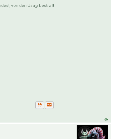
es!, von den Usagi bestraft
Private Nachricht senden
Zitat