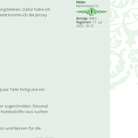
Medea
Nähkromant:in
ig bleiben. Dafür habe ich
mit konnte ich die Jersey
Beiträge:
9401
Registriert:
17. Jul
2003, 18:15
aar Teile fertig und ein
er zugeschnitten. Diesmal
de Kombistoffe raus suchen
on und Nerven für die