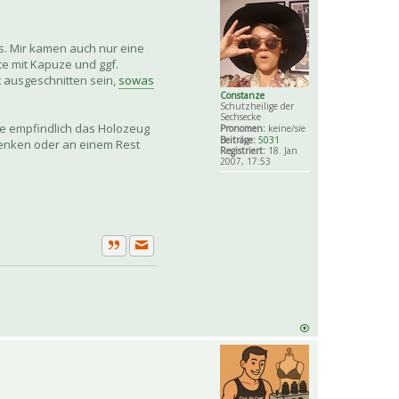
chts. Mir kamen auch nur eine
te mit Kapuze und ggf.
t ausgeschnitten sein,
sowas
Constanze
Schutzheilige der
Sechsecke
wie empfindlich das Holozeug
Pronomen:
keine/sie
Beiträge:
5031
edenken oder an einem Rest
Registriert:
18. Jan
2007, 17:53
Private Nachricht senden
Zitat