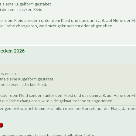
ls eine Kugelform gestaltet
i diesem schicken Kleid.
t über dem Kleid sondern unter dem Kleid und das dann z. B. auf Höhe der M
ie Farbe changieren, wird nicht geknautscht oder abgerieben.
 wecken 2026
bsten ein:
anels eine Kugelform gestaltet
bei diesem schicken Kleid.
cht über dem Kleid sondern unter dem Kleid und das dann z. B. auf Höhe der M
 die Farbe changieren, wird nicht geknautscht oder abgerieben.
 er gemeint war, ich komme nämlich dann bei Korsett auf der Haut, darübe
nd damit nun ein Halstuch schmeichelhafter Farbe.