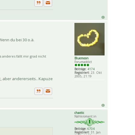
Private Nachricht senden
Zitat
Wenn du bei 30 o.ä.
 anderes fällt mir grad nicht
Bluemoon
Forumaddict
Beiträge:
4174
Registriert:
23. Okt
2005, 21:19
t, aber andererseits.. Kapuze
Private Nachricht senden
Zitat
chaotic
Nähkromant:in
Beiträge:
6704
Registriert:
31. Jan