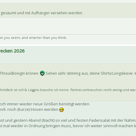
t gesäumt und mit Aufhänger versehen werden
an you seem, and smarter than you think.
 wecken 2026
 Threadkönigin krönen.
Sehen sehr stimmig aus, deine Shirts/Longsleeve. 
irtsfach ist voll & Leggins brauche ich keine. Panties verbrauchen recht wenig und was a
s doch immer wieder neue Größen benötigt werden.
evtl. noch (kurze) Hosen werden
st und gestern Abend (Nacht) so viel und festen Fadensalat mit der Nähm
rst mal wieder in Ordnung bringen muss, bevor ich weiter sinnvoll machen