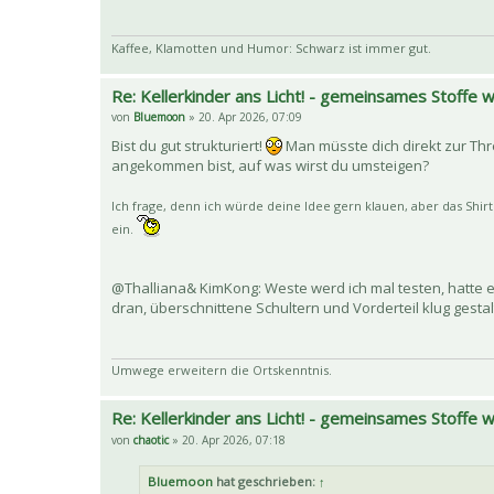
Kaffee, Klamotten und Humor: Schwarz ist immer gut.
Re: Kellerkinder ans Licht! - gemeinsames Stoffe
von
Bluemoon
» 20. Apr 2026, 07:09
Bist du gut strukturiert!
Man müsste dich direkt zur Th
angekommen bist, auf was wirst du umsteigen?
Ich frage, denn ich würde deine Idee gern klauen, aber das Shirt
ein.
@Thalliana& KimKong: Weste werd ich mal testen, hatte e
dran, überschnittene Schultern und Vorderteil klug gesta
Umwege erweitern die Ortskenntnis.
Re: Kellerkinder ans Licht! - gemeinsames Stoffe
von
chaotic
» 20. Apr 2026, 07:18
Bluemoon
hat geschrieben:
↑