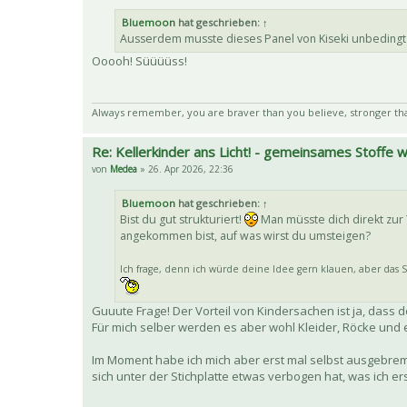
Bluemoon
hat geschrieben:
↑
Ausserdem musste dieses Panel von Kiseki unbeding
Ooooh! Süüüüss!
Always remember, you are braver than you believe, stronger th
Re: Kellerkinder ans Licht! - gemeinsames Stoffe
von
Medea
» 26. Apr 2026, 22:36
Bluemoon
hat geschrieben:
↑
Bist du gut strukturiert!
Man müsste dich direkt zur
angekommen bist, auf was wirst du umsteigen?
Ich frage, denn ich würde deine Idee gern klauen, aber das Sh
Guuute Frage! Der Vorteil von Kindersachen ist ja, das
Für mich selber werden es aber wohl Kleider, Röcke und 
Im Moment habe ich mich aber erst mal selbst ausgebrem
sich unter der Stichplatte etwas verbogen hat, was ich e