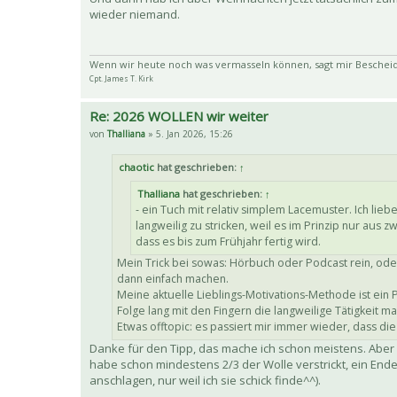
wieder niemand.
Wenn wir heute noch was vermasseln können, sagt mir Bescheid
Cpt. James T. Kirk
Re: 2026 WOLLEN wir weiter
von
Thalliana
» 5. Jan 2026, 15:26
chaotic
hat geschrieben:
↑
Thalliana
hat geschrieben:
↑
- ein Tuch mit relativ simplem Lacemuster. Ich liebe
langweilig zu stricken, weil es im Prinzip nur au
dass es bis zum Frühjahr fertig wird.
Mein Trick bei sowas: Hörbuch oder Podcast rein, od
dann einfach machen.
Meine aktuelle Lieblings-Motivations-Methode ist ein 
Folge lang mit den Fingern die langweilige Tätigkeit 
Etwas offtopic: es passiert mir immer wieder, dass di
Danke für den Tipp, das mache ich schon meistens. Aber w
habe schon mindestens 2/3 der Wolle verstrickt, ein Ende
anschlagen, nur weil ich sie schick finde^^).