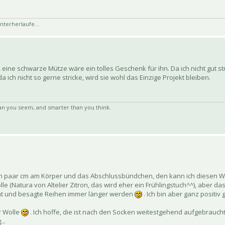
nterherlaufe...
eine schwarze Mütze wäre ein tolles Geschenk für ihn. Da ich nicht gut st
a ich nicht so gerne stricke, wird sie wohl das Einzige Projekt bleiben.
an you seem, and smarter than you think.
ch ein paar cm am Körper und das Abschlussbündchen, den kann ich diesen 
lle (Natura von Altelier Zitron, das wird eher ein Frühlingstuch^^), aber das 
teht und besagte Reihen immer länger werden
. Ich bin aber ganz positiv
r Wolle
. Ich hoffe, die ist nach den Socken weitestgehend aufgebraucht
..