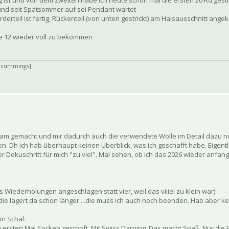
 ist und von dem zweiten habe ich heute schon mal die ersten 20 Rd gestri
t und seit Spätsommer auf sei Pendant wartet
orderteil ist fertig, Rückenteil (von unten gestrickt) am Halsausschnitt an
ie 12 wieder voll zu bekommen
. cummings]
gram gemacht und mir dadurch auch die verwendete Wolle im Detail dazu noti
. Dh ich hab überhaupt keinen Überblick, was ich geschafft habe. Eigentli
er Dokuschritt für mich "zu viel". Mal sehen, ob ich das 2026 wieder anfang
s Wiederholungen angeschlagen statt vier, weil das viiiel zu klein war)
die lagert da schon länger....die muss ich auch noch beenden. Hab aber ke
in Schal.
m ersten Mal Socken gestopft. Mit Swiss Darning. Das macht Spaß. Nur di