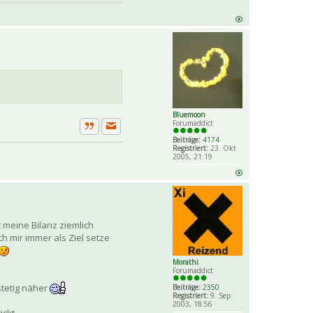
Bluemoon
Forumaddict
Private Nachricht senden
Zitat
Beiträge:
4174
Registriert:
23. Okt
2005, 21:19
 meine Bilanz ziemlich
ch mir immer als Ziel setze
Morathi
Forumaddict
stetig näher
Beiträge:
2350
Registriert:
9. Sep
2003, 18:56