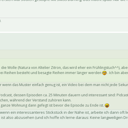
.
 die Wolle (Natura von Altelier Zitron, das wird eher ein Frühlingstuch^^), aber
s zwei Reihen besteht und besagte Reihen immer länger werden
. Ich bin abe
er wenn das Muster einfach genug ist, ein Video bei dem man nicht jede Sek
Podcast, dessen Episoden ca. 25 Minuten dauern und interessant sind: Pidcas
machen, während der Verstand zuhören kann.
e ganze Wohnung dann gefegt ist bevor die Episode zu Ende ist.
enn ein interessanteres Stickstück in der Nähe ist, arbeite ich dann oft 
 ist also abzusehen (und ich hoffe ich lerne daraus: Keine langweiligen 