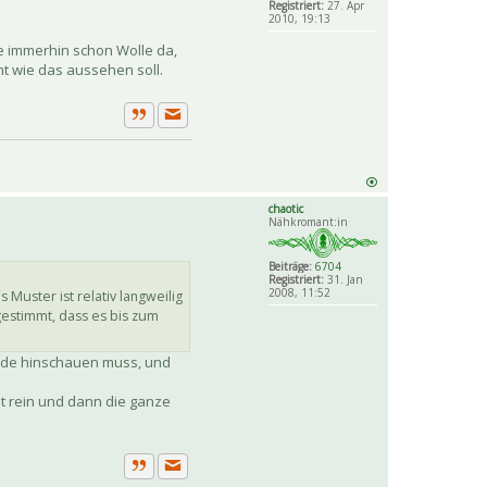
Registriert:
27. Apr
2010, 19:13
e immerhin schon Wolle da,
t wie das aussehen soll.
Private Nachricht senden
Zitat
chaotic
Nähkromant:in
Beiträge:
6704
Registriert:
31. Jan
2008, 11:52
 Muster ist relativ langweilig
 gestimmt, dass es bis zum
unde hinschauen muss, und
st rein und dann die ganze
Private Nachricht senden
Zitat