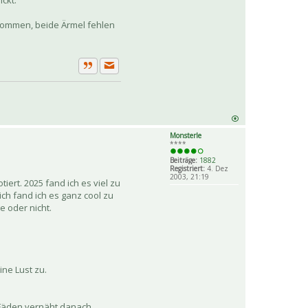
ckt.
gekommen, beide Ärmel fehlen
Private Nachricht senden
Zitat
Monsterle
****
Beiträge:
1882
Registriert:
4. Dez
2003, 21:19
ert. 2025 fand ich es viel zu
ch fand ich es ganz cool zu
e oder nicht.
ine Lust zu.
e Fäden vernäht danach