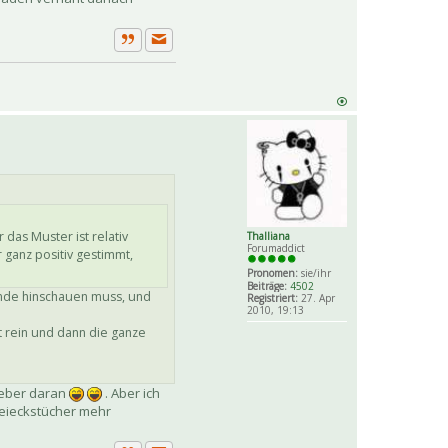
Private Nachricht senden
Zitat
 das Muster ist relativ
Thalliana
Forumaddict
r ganz positiv gestimmt,
Pronomen:
sie/ihr
Beiträge:
4502
unde hinschauen muss, und
Registriert:
27. Apr
2010, 19:13
t rein und dann die ganze
lieber daran
. Aber ich
Dreieckstücher mehr