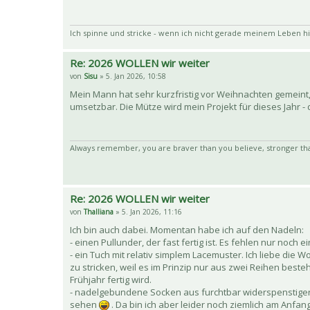
Ich spinne und stricke - wenn ich nicht gerade meinem Leben hi
Re: 2026 WOLLEN wir weiter
von
Sisu
» 5. Jan 2026, 10:58
Mein Mann hat sehr kurzfristig vor Weihnachten gemeint, 
umsetzbar. Die Mütze wird mein Projekt für dieses Jahr - d
Always remember, you are braver than you believe, stronger th
Re: 2026 WOLLEN wir weiter
von
Thalliana
» 5. Jan 2026, 11:16
Ich bin auch dabei. Momentan habe ich auf den Nadeln:
- einen Pullunder, der fast fertig ist. Es fehlen nur no
- ein Tuch mit relativ simplem Lacemuster. Ich liebe die Wo
zu stricken, weil es im Prinzip nur aus zwei Reihen bes
Frühjahr fertig wird.
- nadelgebundene Socken aus furchtbar widerspenstige
sehen
. Da bin ich aber leider noch ziemlich am Anfang.