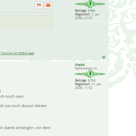
Private Nachricht senden
Zitat
Beiträge:
9496
Registriert:
3. Jan
2008, 21:09
Termin im Rittersaal
chaotic
Nähkromant:in
Beiträge:
6704
Registriert:
31. Jan
2008, 11:52
)
ch noch sein.
ch sie noch diesen Winter
eder damit anfangen, vor dem