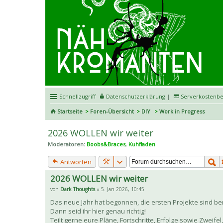
Schnellzugriff
Datenschutzerklärung
|
Serverkostenbe
Startseite
Foren-Übersicht
DIY
Work in Progress
2026 WOLLEN wir weiter
Moderatoren:
Boobs&Braces
,
Kuhfladen
Antworten
2026 WOLLEN wir weiter
von
Dark Thoughts
» 5. Jan 2026, 10:45
Das neue Jahr hat begonnen, die ersten Projekte sind ber
Dann seid ihr hier genau richtig!
Teilt gerne eure Pläne, Fortschritte, Erfolge sowie Zwei