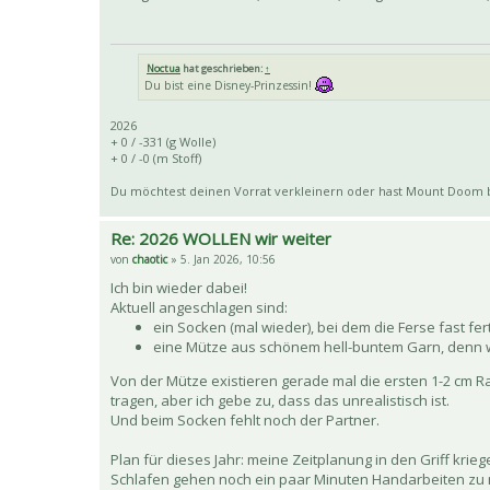
Noctua
hat geschrieben:
↑
Du bist eine Disney-Prinzessin!
2026
+ 0 / -331 (g Wolle)
+ 0 / -0 (m Stoff)
Du möchtest deinen Vorrat verkleinern oder hast Mount Doom
Re: 2026 WOLLEN wir weiter
von
chaotic
» 5. Jan 2026, 10:56
Ich bin wieder dabei!
Aktuell angeschlagen sind:
ein Socken (mal wieder), bei dem die Ferse fast fert
eine Mütze aus schönem hell-buntem Garn, denn we
Von der Mütze existieren gerade mal die ersten 1-2 cm R
tragen, aber ich gebe zu, dass das unrealistisch ist.
Und beim Socken fehlt noch der Partner.
Plan für dieses Jahr: meine Zeitplanung in den Griff kri
Schlafen gehen noch ein paar Minuten Handarbeiten zu m