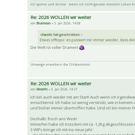
Ich spinne und stricke - wenn ich nicht gerade meinem Leben hi
Re: 2026 WOLLEN wir weiter
von
Bluemoon
» 5. Jan 2026, 14:08
chaotic
hat geschrieben:
↑
Etwas offtopic: es passiert mir immer wieder, dass di
Die Welt ist voller Dramen!
Umwege erweitern die Ortskenntnis.
Re: 2026 WOLLEN wir weiter
von
Morathi
» 5. Jan 2026, 14:27
Ich bin auch wieder mit am Start! Auch wenn ich irgendwa
ernüchternd. Ich habe so wenig verstrickt, wie in keinem de
und bisher immer übertroffen habe. Und ich bin meiner 
Deshalb: frisch ans Werk!
Immerhin habe ich trotzdem mit ca -1,2kg abgeschlossen
3 WIPs bringe ich mit ins neue Jahr: