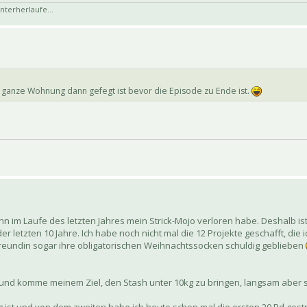
nterherlaufe...
e ganze Wohnung dann gefegt ist bevor die Episode zu Ende ist.
nn im Laufe des letzten Jahres mein Strick-Mojo verloren habe. Deshalb ist
r letzten 10 Jahre. Ich habe noch nicht mal die 12 Projekte geschafft, die i
Freundin sogar ihre obligatorischen Weihnachtssocken schuldig geblieben
 und komme meinem Ziel, den Stash unter 10kg zu bringen, langsam aber 