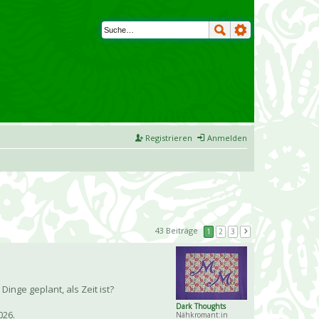
Registrieren
Anmelden
43 Beiträge
1
2
3
inge geplant, als Zeit ist?
Dark Thoughts
026.
Nähkromant:in