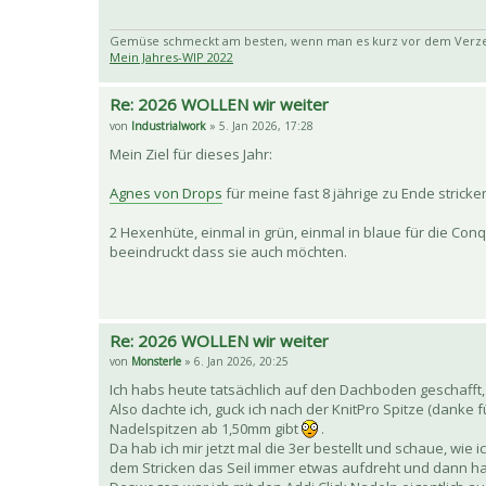
Gemüse schmeckt am besten, wenn man es kurz vor dem Verzehr
Mein Jahres-WIP 2022
Re: 2026 WOLLEN wir weiter
von
Industrialwork
» 5. Jan 2026, 17:28
Mein Ziel für dieses Jahr:
Agnes von Drops
für meine fast 8 jährige zu Ende strick
2 Hexenhüte, einmal in grün, einmal in blaue für die Con
beeindruckt dass sie auch möchten.
Re: 2026 WOLLEN wir weiter
von
Monsterle
» 6. Jan 2026, 20:25
Ich habs heute tatsächlich auf den Dachboden geschafft, 
Also dachte ich, guck ich nach der KnitPro Spitze (danke
Nadelspitzen ab 1,50mm gibt
.
Da hab ich mir jetzt mal die 3er bestellt und schaue, wie i
dem Stricken das Seil immer etwas aufdreht und dann hab