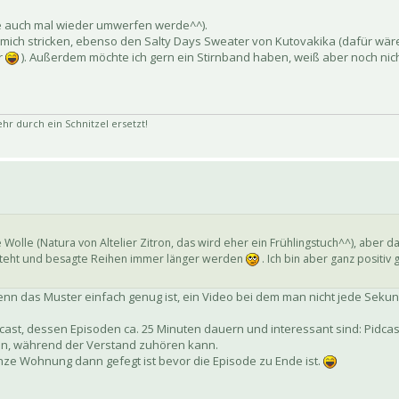
ie auch mal wieder umwerfen werde^^).
 mich stricken, ebenso den Salty Days Sweater von Kutovakika (dafür wär
r
). Außerdem möchte ich gern ein Stirnband haben, weiß aber noch nich
 durch ein Schnitzel ersetzt!
 Wolle (Natura von Altelier Zitron, das wird eher ein Frühlingstuch^^), aber das
besteht und besagte Reihen immer länger werden
. Ich bin aber ganz positiv
wenn das Muster einfach genug ist, ein Video bei dem man nicht jede Sek
dcast, dessen Episoden ca. 25 Minuten dauern und interessant sind: Pidca
chen, während der Verstand zuhören kann.
anze Wohnung dann gefegt ist bevor die Episode zu Ende ist.