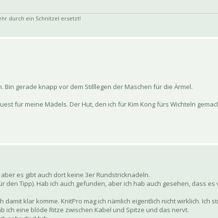
 durch ein Schnitzel ersetzt!
en. Bin gerade knapp vor dem Stilllegen der Maschen für die Ärmel.
quest für meine Mädels. Der Hut, den ich für Kim Kong fürs Wichteln gemac
aber es gibt auch dort keine 3er Rundstricknadeln.
 für den Tipp). Hab ich auch gefunden, aber ich hab auch gesehen, dass e
ch damit klar komme. KnitPro mag ich nämlich eigentlich nicht wirklich. Ich 
 ich eine blöde Ritze zwischen Kabel und Spitze und das nervt.