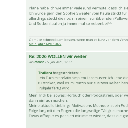
Pläne habe ich wie immer viele (und vermute, dass ich s
Ich würde gern den Sophie Sweater vom Paula strickt für
allerdings steckt die noch in einem zu ribbelnden Pullove
Und Socken laufen ja immer mal so nebenbei^^.
Gemüse schmeckt am besten, wenn man es kurz vor dem Verzehr
Mein Jahres-WIP 2022
Re: 2026 WOLLEN wir weiter
von
chaotic
» 5. Jan 2026, 12:37
Thalliana
hat geschrieben:
↑
- ein Tuch mit relativ simplem Lacemuster. Ich liebe die
zu stricken, weil es im Prinzip nur aus zwei Reihen 
Frühjahr fertig wird.
Mein Trick bei sowas: Hörbuch oder Podcast rein, oder 
dann einfach machen.
Meine aktuelle Lieblings-Motivations-Methode ist ein Po
Folge lang mit den Fingern die langweilige Tätigkeit ma
Etwas offtopic: es passiert mir immer wieder, dass die g