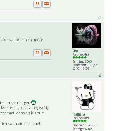
Private Nachricht senden
Zitat
ricke, war das nicht mehr
Sisu
Forumaddict
Private Nachricht senden
Zitat
Beiträge:
2060
Registriert:
19. Jan
2010, 10:34
Winter noch tragen
Muster ist relativ langweilig
 gestimmt, dass es bis zum
Thalliana
Forumaddict
, ich kann die nicht mehr
Pronomen:
sie/ihr
Beiträge:
4502