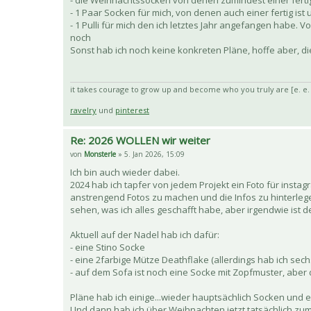
- die Weihnachtssocken von denen zumindest einer fertig
- 1 Paar Socken für mich, von denen auch einer fertig is
- 1 Pulli für mich den ich letztes Jahr angefangen habe. V
noch
Sonst hab ich noch keine konkreten Pläne, hoffe aber, d
it takes courage to grow up and become who you truly are [e. e
ravelry
und
pinterest
Re: 2026 WOLLEN wir weiter
von
Monsterle
» 5. Jan 2026, 15:09
Ich bin auch wieder dabei.
2024 hab ich tapfer von jedem Projekt ein Foto für insta
anstrengend Fotos zu machen und die Infos zu hinterlegen
sehen, was ich alles geschafft habe, aber irgendwie ist d
Aktuell auf der Nadel hab ich dafür:
- eine Stino Socke
- eine 2farbige Mütze Deathflake (allerdings hab ich sech
- auf dem Sofa ist noch eine Socke mit Zopfmuster, aber 
Pläne hab ich einige...wieder hauptsächlich Socken und e
Und dann hab ich über Weihnachten jetzt tatsächlich zu