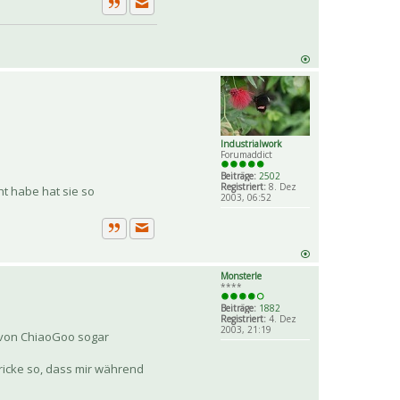
Private Nachricht senden
Zitat
Industrialwork
Forumaddict
Beiträge:
2502
Registriert:
8. Dez
ht habe hat sie so
2003, 06:52
Private Nachricht senden
Zitat
Monsterle
****
Beiträge:
1882
Registriert:
4. Dez
2003, 21:19
s von ChiaoGoo sogar
stricke so, dass mir während