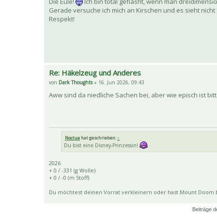
Die Eule!
Ich bin total geflasht, wenn man dreidimensi
Gerade versuche ich mich an Kirschen und es sieht nicht
Respekt!
Re: Häkelzeug und Anderes
von
Dark Thoughts
» 16. Jun 2026, 09:43
Aww sind da niedliche Sachen bei, aber wie episch ist bitt
Noctua
hat geschrieben:
↑
Du bist eine Disney-Prinzessin!
2026
+ 0 / -331 (g Wolle)
+ 0 / -0 (m Stoff)
Du möchtest deinen Vorrat verkleinern oder hast Mount Doom
Beiträge d