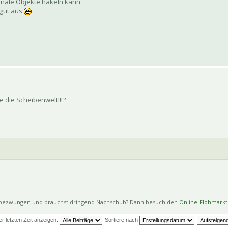
onale Objekte häkeln kann.
 gut aus
e die Scheibenwelt!!!?
 bezwungen und brauchst dringend Nachschub? Dann besuch den
Online-Flohmarkt 
er letzten Zeit anzeigen:
Sortiere nach