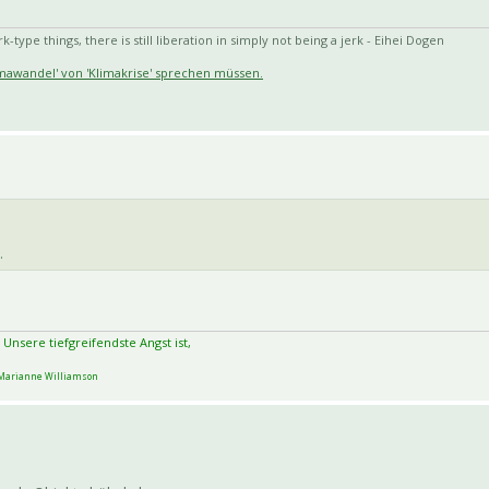
-type things, there is still liberation in simply not being a jerk - Eihei Dogen
limawandel' von 'Klimakrise' sprechen müssen.
.
 Unsere tiefgreifendste Angst ist,
arianne Williamson