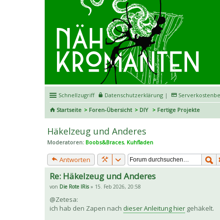
Schnellzugriff
Datenschutzerklärung
|
Serverkostenbe
Startseite
Foren-Übersicht
DIY
Fertige Projekte
Häkelzeug und Anderes
Moderatoren:
Boobs&Braces
,
Kuhfladen
Antworten
Re: Häkelzeug und Anderes
von
Die Rote IRis
» 15. Feb 2026, 20:58
@Zetesa:
ich hab den Zapen nach
dieser Anleitung hier
gehäkelt.