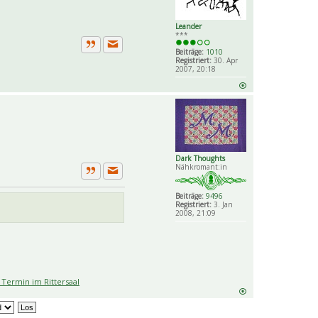
Leander
***
Beiträge:
1010
Private Nachricht senden
Zitat
Registriert:
30. Apr
2007, 20:18
Dark Thoughts
Nähkromant:in
Private Nachricht senden
Zitat
Beiträge:
9496
Registriert:
3. Jan
2008, 21:09
Termin im Rittersaal