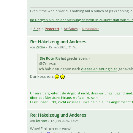
Even if the whole world is nothing but a bunch of jerks doning jerk
Im Übrigen bin ich der Meinung dass wir in Zukunft statt von 'K
.:.
Blog
.:.
Pinterest
.:.
Artflakes
.:.
DeviantArt
.:.
Re: Häkelzeug und Anderes
von
Zetesa
» 15. Feb 2026, 21:16
Die Rote IRis
hat geschrieben:
↑
@Zetesa:
ich hab den Zapen nach
dieser Anleitung hier
gehäkelt
Dankeschön.
Unsere tiefgreifendste Angst ist nicht, dass wir ungenügend sind.
über das Messbare hinaus kraftvoll zu sein.
Es ist unser Licht, nicht unsere Dunkelheit, die uns Angst macht.
M
Re: Häkelzeug und Anderes
von
Leander
» 12. Jun 2026, 13:25
Wow! Einfach nur wow!