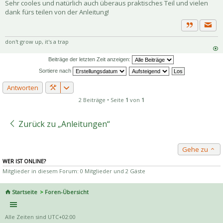
Sehr cooles und natürlich auch überaus praktisches Teil und vielen
dank fürs teilen von der Anleitung!
Priva
Zitat
don't grow up, it's a trap
Beiträge der letzten Zeit anzeigen:
Sortiere nach
Antworten
2 Beiträge • Seite
1
von
1
Zurück zu „Anleitungen“
Gehe zu
WER IST ONLINE?
Mitglieder in diesem Forum: 0 Mitglieder und 2 Gäste
Startseite
Foren-Übersicht
Alle Zeiten sind
UTC+02:00