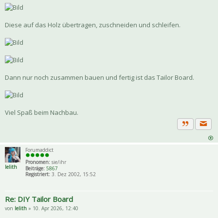
Diese auf das Holz übertragen, zuschneiden und schleifen.
Dann nur noch zusammen bauen und fertig ist das Tailor Board.
Viel Spaß beim Nachbau.
Priva
Zitat
Forumaddict
Pronomen:
sie/ihr
lelith
Beiträge:
5867
Registriert:
3. Dez 2002, 15:52
Re: DIY Tailor Board
von
lelith
» 10. Apr 2026, 12:40