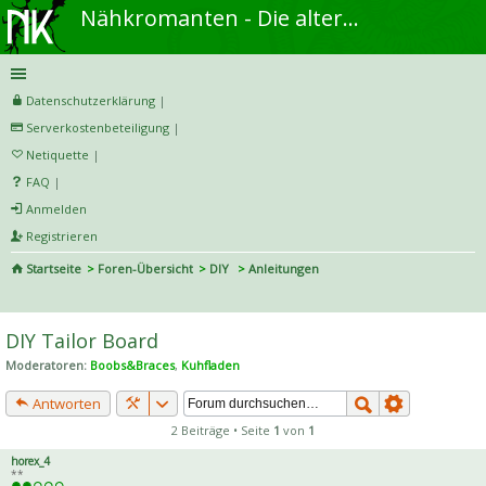
Nähkromanten - Die alternative Näh- und DIY-Community
Datenschutzerklärung
|
Serverkostenbeteiligung
|
Netiquette
|
FAQ
|
Anmelden
Registrieren
Startseite
Foren-Übersicht
DIY
Anleitungen
S
uc
DIY Tailor Board
he
Moderatoren:
Boobs&Braces
,
Kuhfladen
Antworten
2 Beiträge • Seite
1
von
1
horex_4
**